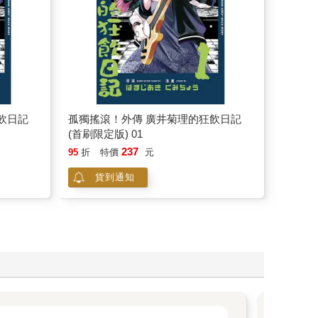
飲日記
孤獨搖滾！外傳 廣井菊理的狂飲日記
(首刷限定版) 01
237
95
折
特價
元
貨到通知