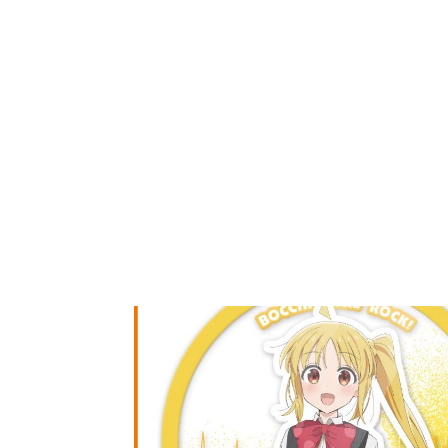
國中自修評量
東野
唯紅花綻放
奧德賽
會員獎勵
中文書
動漫ACG
親子