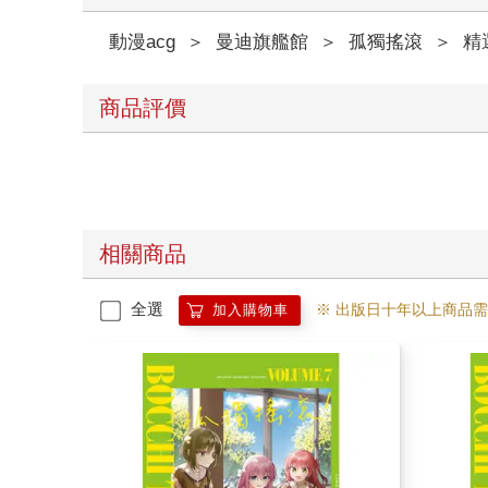
動漫acg
＞
曼迪旗艦館
＞
孤獨搖滾
＞
精
商品評價
相關商品
全選
※ 出版日十年以上商品
加入購物車