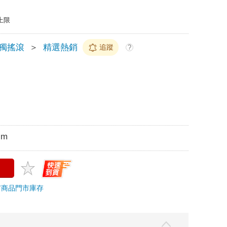
上限
獨搖滾
＞
精選熱銷
追蹤
?
cm
市商品
門市庫存