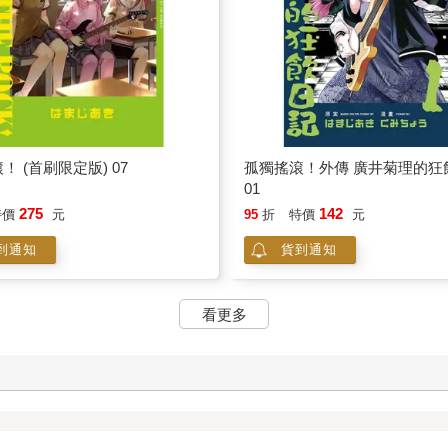
！ (首刷限定版) 07
孤獨搖滾！外傳 廣井菊理的狂
01
275
142
特價
元
95
折
特價
元
到通知
貨到通知
看更多