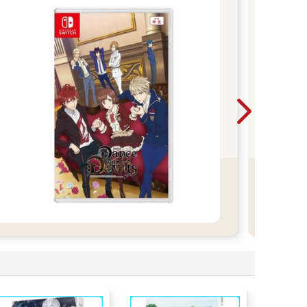
【
安達
的對
保
絲、
靠死
次帶