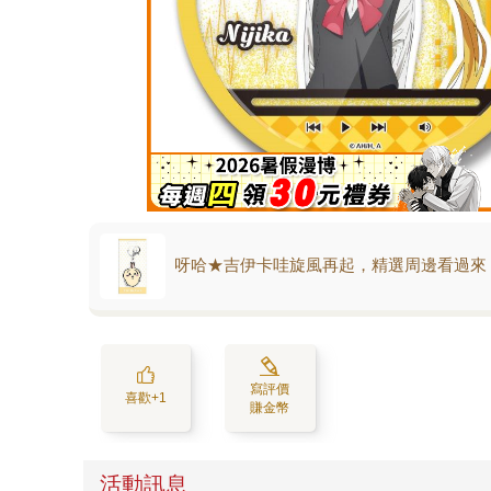
呀哈★吉伊卡哇旋風再起，精選周邊看過來
寫評價
喜歡+1
賺金幣
活動訊息