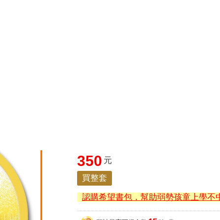
圭吾
楊双子
公益書包
16647續集
吉伊卡哇
高希均
通靈藥師
路邊攤新作
馬斯克
玩具總動員5
超慢跑
館
英文書
雜誌
電子書
文具
玩具親子
3C電玩
家
孤獨搖滾-流沙杯墊-伊地
350
元
買整套
認購希望書包，幫助弱勢孩童上學不