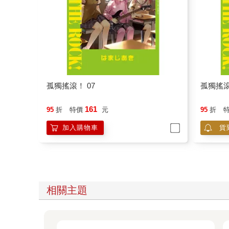
孤獨搖滾！ 07
孤獨搖滾
161
95
折
特價
元
95
折
加入購物車
貨
相關主題