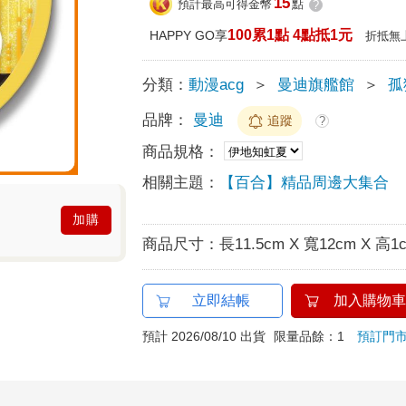
15
預計最高可得金幣
點
?
100累1點 4點抵1元
HAPPY GO享
折抵無
分類：
動漫acg
＞
曼迪旗艦館
＞
孤
品牌：
曼迪
追蹤
?
商品規格：
相關主題：
【百合】精品周邊大集合
加購
商品尺寸：
長11.5cm X 寬12cm X 高1
立即結帳
加入購物車
預計 2026/08/10 出貨
限量品餘：1
預訂門