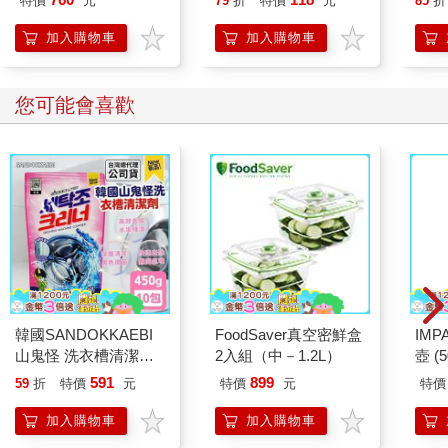
特價
元
79
折
特價
元
85
折
加入購物車
加入購物車
您可能會喜歡
韓國SANDOKKAEBI
FoodSaver真空密鮮盒
IM
山鬼怪 洗衣槽清潔劑
2入組（中－1.2L）
壺 (
450公克-10包組
IMU
591
899
59
折
特價
元
特價
元
特價
加入購物車
加入購物車