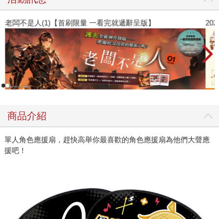
老闆不是人(1)【首刷限量 一看完就遞辭呈版】
2
商品介紹
單人角色應援扇，趕快高舉你最喜歡的角色應援扇為他們大聲應
援吧！