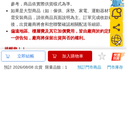
參考，商品依實際供貨樣式為準。
如果是大型商品（如：傢俱、床墊、家電、運動器材等）及
需安裝商品，請依商品頁面說明為主。訂單完成收款確認
後，出貨廠商將會和您聯繫確認相關配送等細節。
偏遠地區、樓層費及其它加價費用，皆由廠商於約定配送時
一併告知，廠商將保留出貨與否的權利。
提醒您！！
金石堂及銀行均不會請您操作ATM! 如接獲電話要求您前往
立即結帳
加入購物車
ATM提款機，請不要聽從指示，以免受騙上當！
預計 2026/08/08 出貨
限量品餘：1
預訂門市商品
門市庫存
退換貨須知：
**提醒您，鑑賞期不等於試用期，退回商品須為全新狀態**
依據「消費者保護法」第19條及行政院消費者保護處公告之
「通訊交易解除權合理例外情事適用準則」，以下商品購買
後，除商品本身有瑕疵外，將不提供7天的猶豫期：
易於腐敗、保存期限較短或解約時即將逾期。（如：生
鮮食品）
依消費者要求所為之客製化給付。（客製化商品）