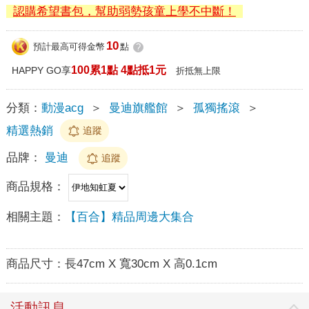
認購希望書包，幫助弱勢孩童上學不中斷！
10
預計最高可得金幣
點
?
100累1點 4點抵1元
HAPPY GO享
折抵無上限
分類：
動漫acg
＞
曼迪旗艦館
＞
孤獨搖滾
＞
精選熱銷
追蹤
品牌：
曼迪
追蹤
商品規格：
相關主題：
【百合】精品周邊大集合
商品尺寸：
長47cm X 寬30cm X 高0.1cm
活動訊息