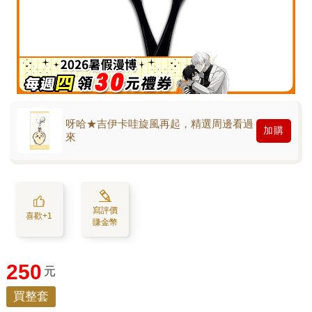
呀哈★吉伊卡哇旋風再起，精選周邊看過
加購
來
寫評價
喜歡+1
賺金幣
250
元
買整套