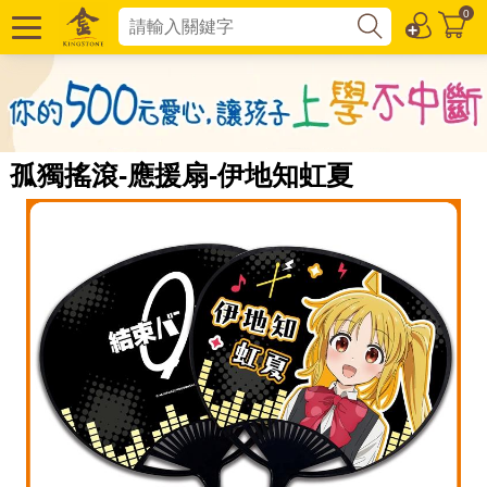
0
孤獨搖滾-應援扇-伊地知虹夏