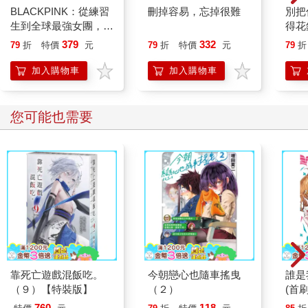
BLACKPINK：從練習
刪掉容易，忘掉很難
別把
生到全球最強女團，看
得花
Jisoo、Jennie、
—理
379
332
79
折
特價
元
79
折
特價
元
79
折
Ros?、Lisa 如何征服
思維
世界，創造K-pop傳
加入購物車
加入購物車
奇！
您可能也需要
靠死亡遊戲混飯吃。
今朝戀心也隨車搖曳
誰是
（９）【特裝版】
（２）
(首刷
760
118