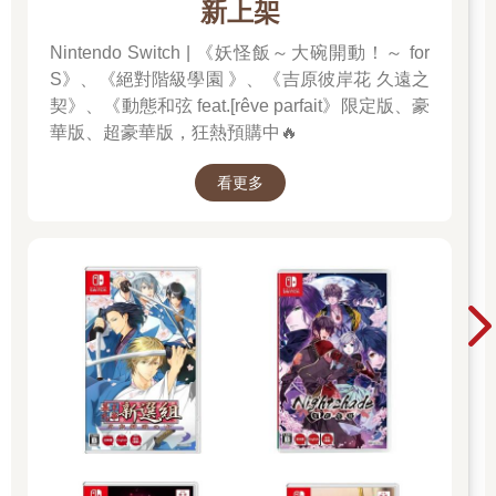
新上架
Nintendo Switch | 《妖怪飯～大碗開動！～ for
S》、《絕對階級學園 》、《吉原彼岸花 久遠之
契》、《動態和弦 feat.[rêve parfait》限定版、豪
華版、超豪華版，狂熱預購中🔥
看更多