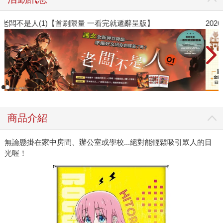
老闆不是人(1)【首刷限量 一看完就遞辭呈版】
2
商品介紹
無論懸掛在家中房間、辦公室或學校...絕對能輕鬆吸引眾人的目
光喔！