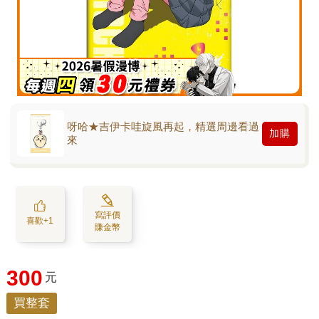
呀哈★吉伊卡哇旋風再起，精選周邊看過
加購
來
寫評價
喜歡+1
賺金幣
300
元
買整套