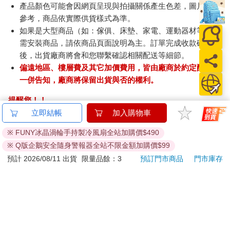
產品顏色可能會因網頁呈現與拍攝關係產生色差，圖片僅供
參考，商品依實際供貨樣式為準。
如果是大型商品（如：傢俱、床墊、家電、運動器材等）及
需安裝商品，請依商品頁面說明為主。訂單完成收款確認
後，出貨廠商將會和您聯繫確認相關配送等細節。
偏遠地區、樓層費及其它加價費用，皆由廠商於約定配送時
一併告知，廠商將保留出貨與否的權利。
提醒您！！
金石堂及銀行均不會請您操作ATM! 如接獲電話要求您前往
立即結帳
加入購物車
ATM提款機，請不要聽從指示，以免受騙上當！
※ FUNY冰晶渦輪手持製冷風扇全站加購價$490
退換貨須知：
※ Q版企鵝安全隨身警報器全站不限金額加購價$99
**提醒您，鑑賞期不等於試用期，退回商品須為全新狀態**
預計 2026/08/11 出貨
限量品餘：3
預訂門市商品
門市庫存
依據「消費者保護法」第19條及行政院消費者保護處公告之
「通訊交易解除權合理例外情事適用準則」，以下商品購買
後，除商品本身有瑕疵外，將不提供7天的猶豫期：
易於腐敗、保存期限較短或解約時即將逾期。（如：生
鮮食品）