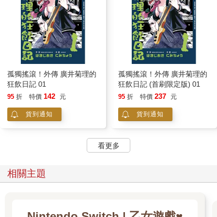
孤獨搖滾！外傳 廣井菊理的
孤獨搖滾！外傳 廣井菊理的
狂飲日記 01
狂飲日記 (首刷限定版) 01
142
237
95
折
特價
元
95
折
特價
元
貨到通知
貨到通知
看更多
相關主題
Nintendo Switch | 乙女遊戲♥️