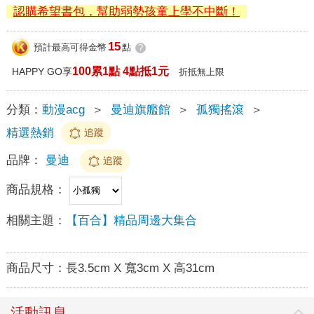
認購希望書包，幫助弱勢孩童上學不中斷！
15
預計最高可得金幣
點
?
100累1點 4點抵1元
HAPPY GO享
折抵無上限
分類：
動漫acg
＞
曼迪旗艦館
＞
孤獨搖滾
＞
精選熱銷
追蹤
品牌：
曼迪
追蹤
商品規格：
相關主題：
【百合】精品周邊大集合
商品尺寸：
長3.5cm X 寬3cm X 高31cm
活動訊息