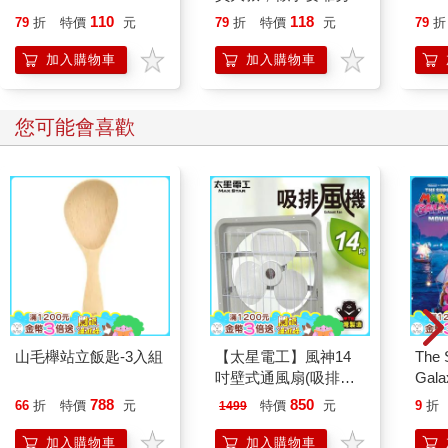
用不上的剩餘技能變成
110
118
79
折
特價
元
79
折
特價
元
79
折
最強。 （１）
加入購物車
加入購物車
您可能會喜歡
山毛櫸站立飯匙-3入組
【太星電工】風神14
The 
吋壁式通風扇(吸排風
Gala
機)
Peac
788
850
66
折
特價
元
特價
元
9
折
1499
Surpri
Mari
加入購物車
加入購物車