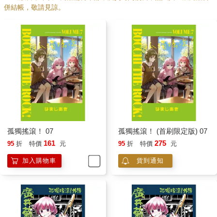
併結帳，敬請見諒。
孤獨搖滾！ 07
孤獨搖滾！ (首刷限定版) 07
161
275
95
折
特價
元
95
折
特價
元
加入購物車
貨到通知