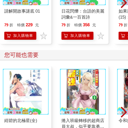
請解開故事謎底 01
日花閃爍：台語的美麗
如果
詞彙&一百首詩
(1
貓漫
229
356
79
折
特價
元
79
折
特價
元
79
折
加入購物車
加入購物車
您可能也需要
紺碧的北極星(全)
捲入班級轉移的超商店
令和
員大叔，似乎要靠勇者