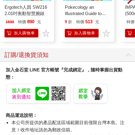
Ergotech人因 SW216
Pokecology an
IM
2.01吋衡動智慧腕錶
Illustrated Guide to
(50
Pokemon Ecology
IMC
890
513
特價
元
9
折
特價
元
特價
1590
(Pokemon Pikachu
Press)
加入購物車
加入購物車
訂購/退換貨須知
加入金石堂 LINE 官方帳號『完成綁定』，隨時掌握出貨動
態：
商品運送說明：
本公司所提供的產品配送區域範圍目前僅限台灣本島。注
意！收件地址請勿為郵政信箱。