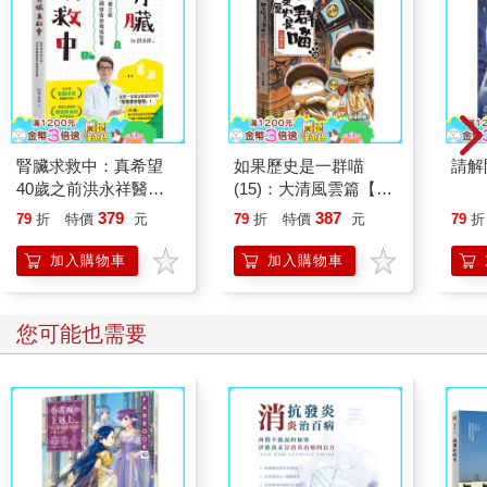
腎臟求救中：真希望
如果歷史是一群喵
請解
40歲之前洪永祥醫師
(15)：大清風雲篇【萌
就告訴我這些事
貓漫畫學歷史】
379
387
79
折
特價
元
79
折
特價
元
79
折
加入購物車
加入購物車
您可能也需要