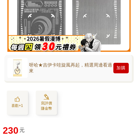
呀哈★吉伊卡哇旋風再起，精選周邊看過
加購
來
寫評價
喜歡+1
賺金幣
230
元