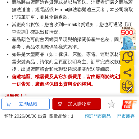
商品將由廠商透過貨運或是郵局寄送。消費者訂購之商品若
無法送達，經電話或 E-mail無法聯繫逾三天者，本公司將取
消該筆訂單，並且全額退款。
當廠商出貨後，您會收到E-mail出貨通知，您也可透過【
訂
單查詢
】確認出貨情況。
產品顏色可能會因網頁呈現與拍攝關係產生色差，圖片僅供
參考，商品依實際供貨樣式為準。
如果是大型商品（如：傢俱、床墊、家電、運動器材等）及
需安裝商品，請依商品頁面說明為主。訂單完成收款確認
後，出貨廠商將會和您聯繫確認相關配送等細節。
偏遠地區、樓層費及其它加價費用，皆由廠商於約定配送時
一併告知，廠商將保留出貨與否的權利。
提醒您！！
金石堂及銀行均不會請您操作ATM! 如接獲電話要求您前往
立即結帳
加入購物車
ATM提款機，請不要聽從指示，以免受騙上當！
預計 2026/08/08 出貨
限量品餘：1
預訂門市商品
門市庫存
退換貨須知：
**提醒您，鑑賞期不等於試用期，退回商品須為全新狀態**
依據「消費者保護法」第19條及行政院消費者保護處公告之