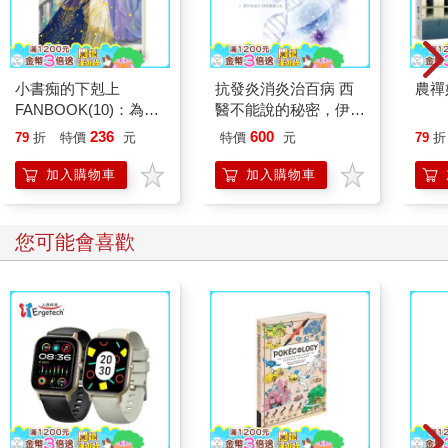
小書痴的下剋上
抗發炎消炎治百病 西
農禪
FANBOOK(10)：為了
醫不能說的秘密，伊維
成為圖書管理員不擇手
菌素是消炎治癌的良方
236
600
79
折
特價
元
特價
元
79
折
段！
加入購物車
加入購物車
您可能會喜歡