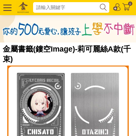
0
金屬書籤(鏤空Image)-莉可麗絲A款(千
束)