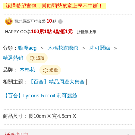
認購希望書包，幫助弱勢孩童上學不中斷！
10
預計最高可得金幣
點
?
100累1點 4點抵1元
HAPPY GO享
折抵無上限
分類：
動漫acg
＞
木棉花旗艦館
＞
莉可麗絲
＞
精選熱銷
追蹤
品牌：
木棉花
追蹤
相關主題：
【百合】精品周邊大集合
【百合】Lycoris Recoil 莉可麗絲
商品尺寸：
長10cm X 寬4.5cm X