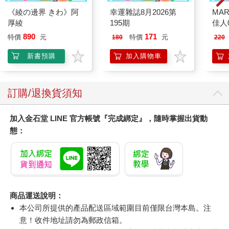
《綾の邊界 きわ》阿
幸運雜誌8月2026第
MAR
厚綾
195期
佳人0
890
171
特價
元
特價
元
180
220
新書預購
加入購物車
訂購/退換貨須知
加入金石堂 LINE 官方帳號『完成綁定』，隨時掌握出貨動
態：
商品運送說明：
本公司所提供的產品配送區域範圍目前僅限台灣本島。注
意！收件地址請勿為郵政信箱。