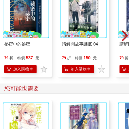
祕密中的祕密
請解開故事謎底 04
請解
537
150
79
折
特價
元
79
折
特價
元
79
折
加入購物車
加入購物車
您可能也需要