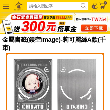
0
金屬書籤(鏤空Image)-莉可麗絲A款(千
束)