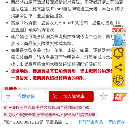
商品將由廠商透過貨運或是郵局寄送。消費者訂購之商品若
無法送達，經電話或 E-mail無法聯繫逾三天者，本公司將取
消該筆訂單，並且全額退款。
當廠商出貨後，您會收到E-mail出貨通知，您也可透過【
訂
單查詢
】確認出貨情況。
產品顏色可能會因網頁呈現與拍攝關係產生色差，圖片僅供
參考，商品依實際供貨樣式為準。
如果是大型商品（如：傢俱、床墊、家電、運動器材等）及
需安裝商品，請依商品頁面說明為主。訂單完成收款確認
後，出貨廠商將會和您聯繫確認相關配送等細節。
偏遠地區、樓層費及其它加價費用，皆由廠商於約定配送時
一併告知，廠商將保留出貨與否的權利。
提醒您！！
金石堂及銀行均不會請您操作ATM! 如接獲電話要求您前往
立即結帳
加入購物車
ATM提款機，請不要聽從指示，以免受騙上當！
※ FUNY冰晶渦輪手持製冷風扇全站加購價$490
退換貨須知：
※ Q版企鵝安全隨身警報器全站不限金額加購價$99
**提醒您，鑑賞期不等於試用期，退回商品須為全新狀態**
預計 2026/08/11 出貨
限量品餘：1
預訂門市商品
門市庫存
依據「消費者保護法」第19條及行政院消費者保護處公告之