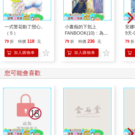
一式警花動了戀心。
小書痴的下剋上
安娜
（５）
FANBOOK(10)：為了
9天-
成為圖書管理員不擇手
118
236
79
折
特價
元
79
折
特價
元
79
折
段！
加入購物車
加入購物車
您可能會喜歡