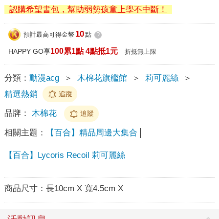
認購希望書包，幫助弱勢孩童上學不中斷！
10
預計最高可得金幣
點
?
100累1點 4點抵1元
HAPPY GO享
折抵無上限
分類：
動漫acg
＞
木棉花旗艦館
＞
莉可麗絲
＞
精選熱銷
追蹤
品牌：
木棉花
追蹤
相關主題：
【百合】精品周邊大集合
【百合】Lycoris Recoil 莉可麗絲
商品尺寸：
長10cm X 寬4.5cm X