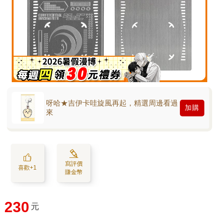
呀哈★吉伊卡哇旋風再起，精選周邊看過
加購
來
寫評價
喜歡+1
賺金幣
230
元