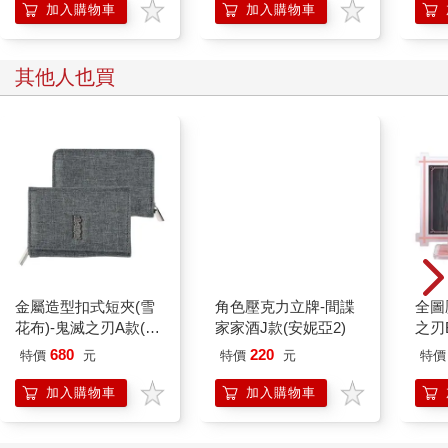
加入購物車
加入購物車
其他人也買
金屬造型扣式短夾(雪
角色壓克力立牌-間諜
全圖
花布)-鬼滅之刃A款(惡
家家酒J款(安妮亞2)
之刃
鬼滅殺)
680
220
特價
元
特價
元
特價
加入購物車
加入購物車