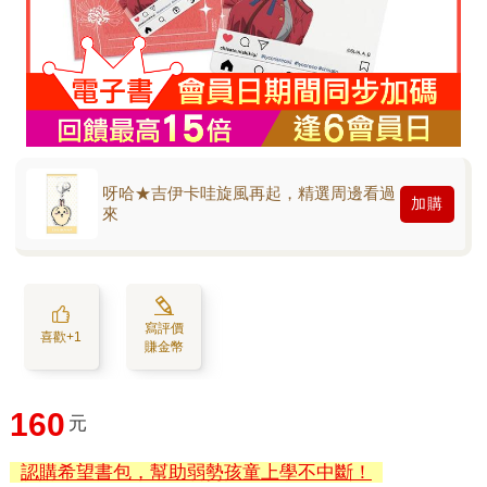
呀哈★吉伊卡哇旋風再起，精選周邊看過
加購
來
寫評價
喜歡+1
賺金幣
160
元
認購希望書包，幫助弱勢孩童上學不中斷！