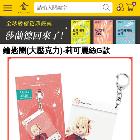
0
鑰匙圈(大壓克力)-莉可麗絲G款