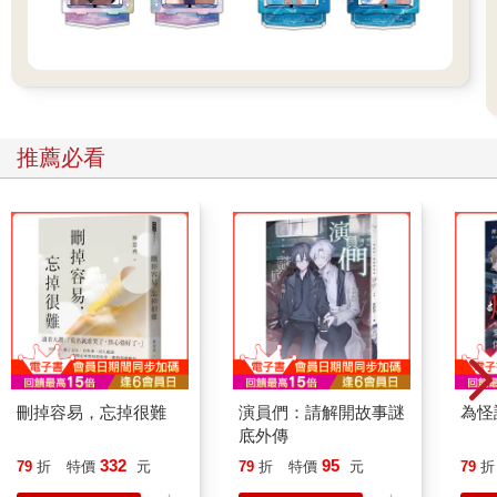
推薦必看
刪掉容易，忘掉很難
演員們：請解開故事謎
為怪
底外傳
332
95
79
折
特價
元
79
折
特價
元
79
折