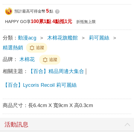
5
預計最高可得金幣
點
?
100累1點 4點抵1元
HAPPY GO享
折抵無上限
分類：
動漫acg
＞
木棉花旗艦館
＞
莉可麗絲
＞
精選熱銷
追蹤
品牌：
木棉花
追蹤
相關主題：
【百合】精品周邊大集合
【百合】Lycoris Recoil 莉可麗絲
商品尺寸：
長6.4cm X 寬9cm X 高0.3cm
活動訊息