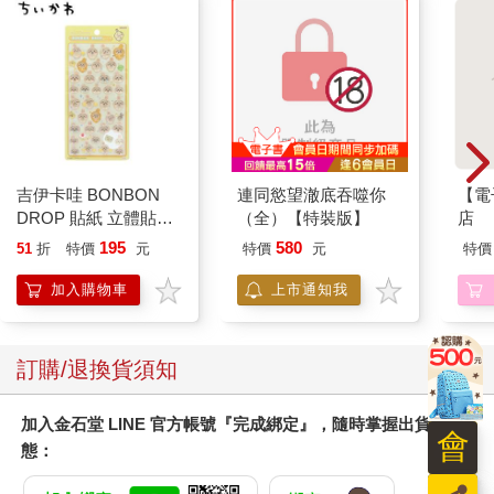
吉伊卡哇 BONBON
連同慾望澈底吞噬你
【電
DROP 貼紙 立體貼紙
（全）【特裝版】
店
水晶貼紙 手帳貼 裝飾
195
580
51
折
特價
元
特價
元
特價
貼紙 手機貼紙 小八貓
兔兔 Chiikawa
加入購物車
上市通知我
訂購/退換貨須知
加入金石堂 LINE 官方帳號『完成綁定』，隨時掌握出貨動
會
態：