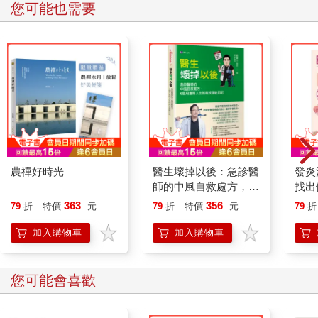
您可能也需要
農禪好時光
醫生壞掉以後：急診醫
發炎
師的中風自救處方，6
找出
個月重啟人生的高效復
遠離
363
356
79
折
特價
元
79
折
特價
元
79
折
能日記
療癒
加入購物車
加入購物車
您可能會喜歡