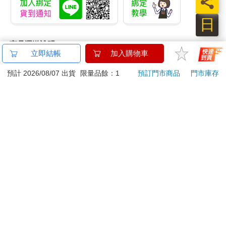
員
日
商品運送說明：
立即結帳
加入購物車
本公司所提供的產品配送區域範圍目前僅限台灣本島。注
意！收件地址請勿為郵政信箱。
預計 2026/08/07 出貨
限量品餘：1
預訂門市商品
門市庫存
商品將由廠商透過貨運或是郵局寄送。消費者訂購之商品若
無法送達，經電話或 E-mail無法聯繫逾三天者，本公司將取
消該筆訂單，並且全額退款。
當廠商出貨後，您會收到E-mail出貨通知，您也可透過【
訂
單查詢
】確認出貨情況。
產品顏色可能會因網頁呈現與拍攝關係產生色差，圖片僅供
參考，商品依實際供貨樣式為準。
如果是大型商品（如：傢俱、床墊、家電、運動器材等）及
需安裝商品，請依商品頁面說明為主。訂單完成收款確認
後，出貨廠商將會和您聯繫確認相關配送等細節。
偏遠地區、樓層費及其它加價費用，皆由廠商於約定配送時
一併告知，廠商將保留出貨與否的權利。