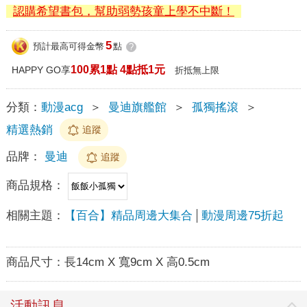
認購希望書包，幫助弱勢孩童上學不中斷！
5
預計最高可得金幣
點
?
100累1點 4點抵1元
HAPPY GO享
折抵無上限
分類：
動漫acg
＞
曼迪旗艦館
＞
孤獨搖滾
＞
精選熱銷
追蹤
品牌：
曼迪
追蹤
商品規格：
相關主題：
【百合】精品周邊大集合
動漫周邊75折起
商品尺寸：
長14cm X 寬9cm X 高0.5cm
活動訊息