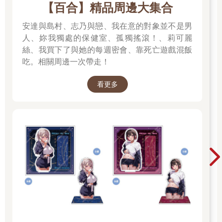
【百合】精品周邊大集合
安達與島村、志乃與戀、我在意的對象並不是男
人、妳我獨處的保健室、孤獨搖滾！、莉可麗
絲、我買下了與她的每週密會、靠死亡遊戲混飯
吃。相關周邊一次帶走！
看更多