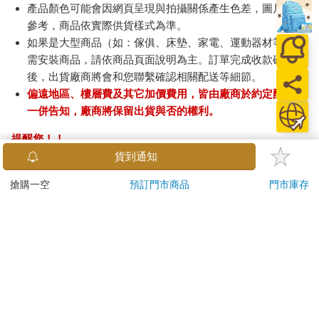
產品顏色可能會因網頁呈現與拍攝關係產生色差，圖片僅供
參考，商品依實際供貨樣式為準。
如果是大型商品（如：傢俱、床墊、家電、運動器材等）及
需安裝商品，請依商品頁面說明為主。訂單完成收款確認
後，出貨廠商將會和您聯繫確認相關配送等細節。
偏遠地區、樓層費及其它加價費用，皆由廠商於約定配送時
一併告知，廠商將保留出貨與否的權利。
提醒您！！
金石堂及銀行均不會請您操作ATM! 如接獲電話要求您前往
貨到通知
ATM提款機，請不要聽從指示，以免受騙上當！
搶購一空
預訂門市商品
門市庫存
退換貨須知：
**提醒您，鑑賞期不等於試用期，退回商品須為全新狀態**
依據「消費者保護法」第19條及行政院消費者保護處公告之
「通訊交易解除權合理例外情事適用準則」，以下商品購買
後，除商品本身有瑕疵外，將不提供7天的猶豫期：
易於腐敗、保存期限較短或解約時即將逾期。（如：生
鮮食品）