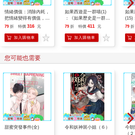
情緒價值：消除內耗，
如果西遊是一群喵(1)
如果
把情緒變得有價值，跟
：《如果歷史是一群
(1
誰都能自在相處
喵》作者最新力作，附
貓漫
316
411
79
折
特價
元
79
折
特價
元
79
折
【首卷特典】拉頁
加入購物車
加入購物車
您可能也需要
甜蜜突發事件(全)
令和妖神斑小姐（６）
今朝
（２