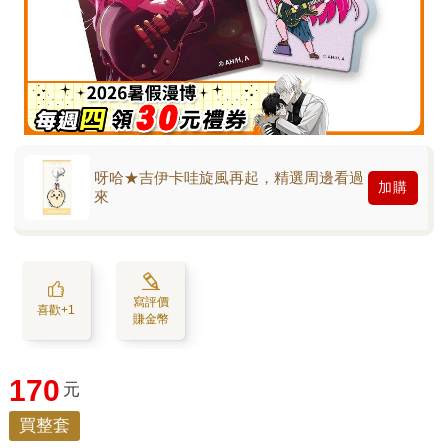
呀哈★吉伊卡哇旋風再起，精選周邊看過
加購
來
寫評價
喜歡+1
賺金幣
170
元
買整套