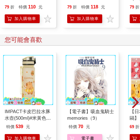
110
118
79
折
特價
元
79
折
特價
元
79
折
加入購物車
加入購物車
您可能會喜歡
IMPACT卡皮巴拉水豚
【電子書】吸血鬼騎士
【日本
水壺(500ml)#米黃色
memories（9）
鷗】
IM00B18YL
(8款
539
70
特價
元
特價
元
69
折
Kit
企鵝
加入購物車
電子書