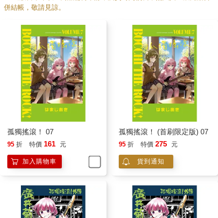
併結帳，敬請見諒。
孤獨搖滾！ 07
孤獨搖滾！ (首刷限定版) 07
161
275
95
折
特價
元
95
折
特價
元
加入購物車
貨到通知