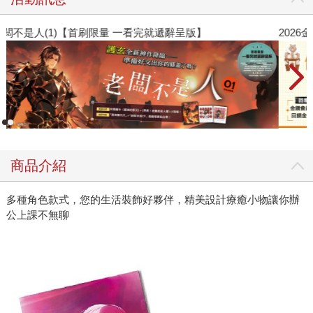
老闆不是人(1)【首刷限量 一看完就遞辭呈版】
2
商品介紹
多種角色款式，您的生活裝飾好夥伴，精美設計療癒小物讓你辦
公上課不無聊