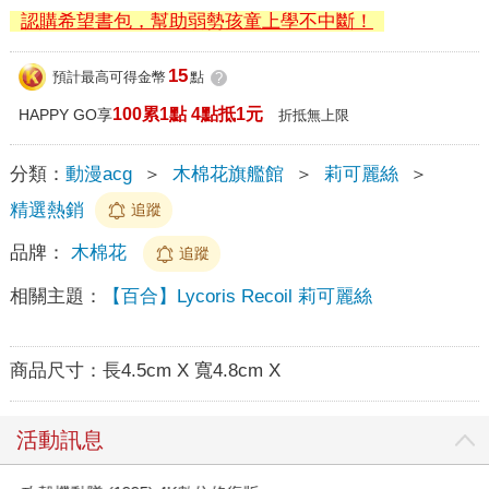
認購希望書包，幫助弱勢孩童上學不中斷！
15
預計最高可得金幣
點
?
100累1點 4點抵1元
HAPPY GO享
折抵無上限
分類：
動漫acg
＞
木棉花旗艦館
＞
莉可麗絲
＞
精選熱銷
追蹤
品牌：
木棉花
追蹤
相關主題：
【百合】Lycoris Recoil 莉可麗絲
商品尺寸：
長4.5cm X 寬4.8cm X
活動訊息