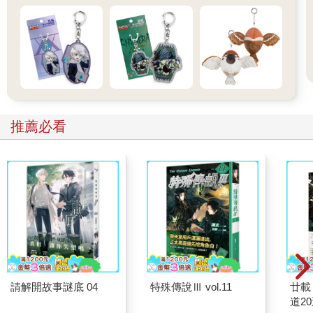
推薦必看
請解開故事謎底 04
特殊傳說Ⅲ vol.11
廿載
道2