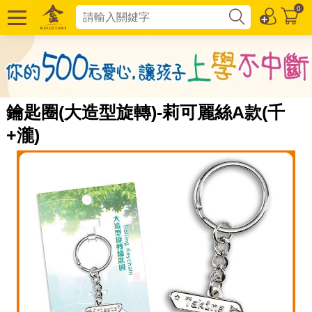
0
鑰匙圈(大造型旋轉)-莉可麗絲A款(千
+瀧)