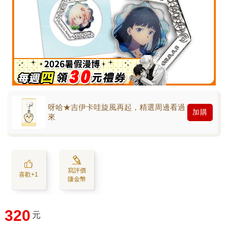
呀哈★吉伊卡哇旋風再起，精選周邊看過
加購
來
寫評價
喜歡+1
賺金幣
320
元