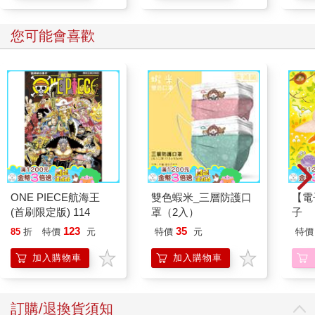
您可能會喜歡
ONE PIECE航海王
雙色蝦米_三層防護口
【電
(首刷限定版) 114
罩（2入）
子
123
35
85
折
特價
元
特價
元
特價
加入購物車
加入購物車
訂購/退換貨須知