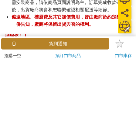
需安裝商品，請依商品頁面說明為主。訂單完成收款確認
後，出貨廠商將會和您聯繫確認相關配送等細節。
偏遠地區、樓層費及其它加價費用，皆由廠商於約定配送時
一併告知，廠商將保留出貨與否的權利。
提醒您！！
金石堂及銀行均不會請您操作ATM! 如接獲電話要求您前往
貨到通知
ATM提款機，請不要聽從指示，以免受騙上當！
搶購一空
預訂門市商品
門市庫存
退換貨須知：
**提醒您，鑑賞期不等於試用期，退回商品須為全新狀態**
依據「消費者保護法」第19條及行政院消費者保護處公告之
「通訊交易解除權合理例外情事適用準則」，以下商品購買
後，除商品本身有瑕疵外，將不提供7天的猶豫期：
易於腐敗、保存期限較短或解約時即將逾期。（如：生
鮮食品）
依消費者要求所為之客製化給付。（客製化商品）
報紙、期刊或雜誌。（含MOOK、外文雜誌）
經消費者拆封之影音商品或電腦軟體。
非以有形媒介提供之數位內容或一經提供即為完成之線