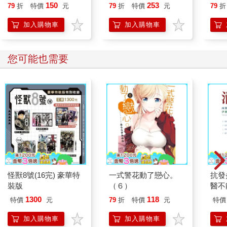
150
253
79
折
特價
元
79
折
特價
元
79
折
加入購物車
加入購物車
您可能也需要
怪獸8號(16完) 豪華特
一式警花動了戀心。
抗發
裝版
（６）
醫不
菌素
1300
118
特價
元
79
折
特價
元
特價
加入購物車
加入購物車