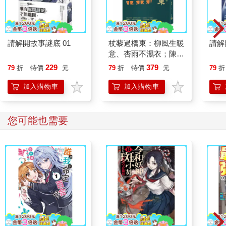
請解開故事謎底 01
杖藜過橋東：柳風生暖
請解
意、杏雨不濕衣；陳亮
恭談以心轉境的適齡漫
229
379
79
折
特價
元
79
折
特價
元
79
折
想
加入購物車
加入購物車
您可能也需要