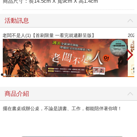
商品尺寸：
長14.5cm X 寬9cm X 高1.4cm
活動訊息
老闆不是人(1)【首刷限量 一看完就遞辭呈版】
2
商品介紹
擺在書桌或辦公桌，不論是讀書、工作，都能陪伴著你唷！