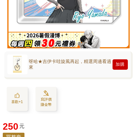
呀哈★吉伊卡哇旋風再起，精選周邊看過
加購
來
寫評價
喜歡+1
賺金幣
250
元