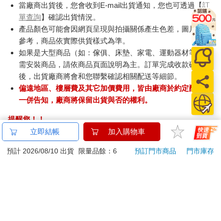
當廠商出貨後，您會收到E-mail出貨通知，您也可透過【
訂
單查詢
】確認出貨情況。
產品顏色可能會因網頁呈現與拍攝關係產生色差，圖片僅供
參考，商品依實際供貨樣式為準。
如果是大型商品（如：傢俱、床墊、家電、運動器材等）及
需安裝商品，請依商品頁面說明為主。訂單完成收款確認
後，出貨廠商將會和您聯繫確認相關配送等細節。
偏遠地區、樓層費及其它加價費用，皆由廠商於約定配送時
一併告知，廠商將保留出貨與否的權利。
提醒您！！
金石堂及銀行均不會請您操作ATM! 如接獲電話要求您前往
立即結帳
加入購物車
ATM提款機，請不要聽從指示，以免受騙上當！
預計 2026/08/10 出貨
限量品餘：6
預訂門市商品
門市庫存
退換貨須知：
**提醒您，鑑賞期不等於試用期，退回商品須為全新狀態**
依據「消費者保護法」第19條及行政院消費者保護處公告之
「通訊交易解除權合理例外情事適用準則」，以下商品購買
後，除商品本身有瑕疵外，將不提供7天的猶豫期：