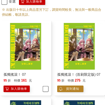
全選
加入購物車
※ 出版日十年以上商品需另下訂，調貨時間較長，無法與一般商品合
併結帳，敬請見諒。
孤獨搖滾！ 07
孤獨搖滾！ (首刷限定版) 07
161
275
95
折
特價
元
95
折
特價
元
加入購物車
貨到通知