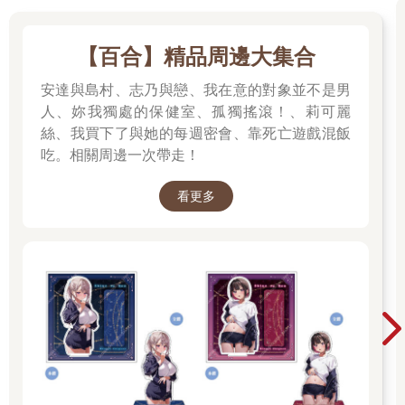
【百合】精品周邊大集合
安達與島村、志乃與戀、我在意的對象並不是男
人、妳我獨處的保健室、孤獨搖滾！、莉可麗
絲、我買下了與她的每週密會、靠死亡遊戲混飯
吃。相關周邊一次帶走！
看更多