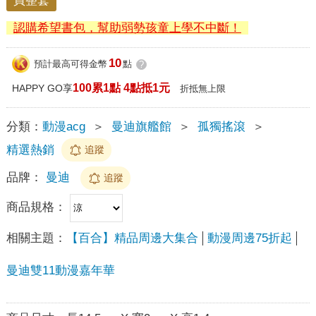
買整套
認購希望書包，幫助弱勢孩童上學不中斷！
10
預計最高可得金幣
點
?
100累1點 4點抵1元
HAPPY GO享
折抵無上限
分類：
動漫acg
＞
曼迪旗艦館
＞
孤獨搖滾
＞
精選熱銷
追蹤
品牌：
曼迪
追蹤
商品規格：
相關主題：
【百合】精品周邊大集合
動漫周邊75折起
曼迪雙11動漫嘉年華