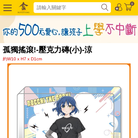
0
孤獨搖滾!-壓克力磚(小)-涼
約W10 x H7 x D1cm