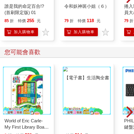
誰是我的命定百合!?
令和妖神斑小姐（６）
捲入
(首刷限定版) 01
員大
用不
255
118
85
折
特價
元
79
折
特價
元
79
折
最強
加入購物車
加入購物車
您可能會喜歡
World of Eric Carle-
【電子書】生活陶全書
PHI
My First Library Board
鍵盤滑
Book Block Set