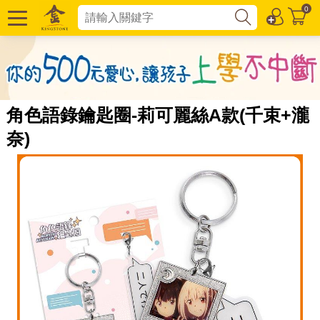
0
角色語錄鑰匙圈-莉可麗絲A款(千束+瀧
奈)