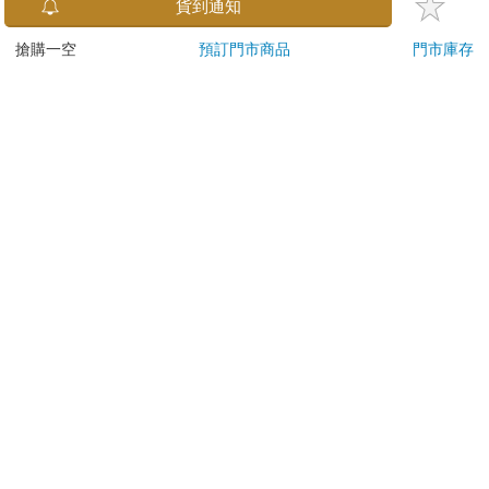
貨到通知
本公司所提供的產品配送區域範圍目前僅限台灣本島。注
意！收件地址請勿為郵政信箱。
搶購一空
預訂門市商品
門市庫存
商品將由廠商透過貨運或是郵局寄送。消費者訂購之商品若
無法送達，經電話或 E-mail無法聯繫逾三天者，本公司將取
消該筆訂單，並且全額退款。
當廠商出貨後，您會收到E-mail出貨通知，您也可透過【
訂
單查詢
】確認出貨情況。
產品顏色可能會因網頁呈現與拍攝關係產生色差，圖片僅供
參考，商品依實際供貨樣式為準。
如果是大型商品（如：傢俱、床墊、家電、運動器材等）及
需安裝商品，請依商品頁面說明為主。訂單完成收款確認
後，出貨廠商將會和您聯繫確認相關配送等細節。
偏遠地區、樓層費及其它加價費用，皆由廠商於約定配送時
一併告知，廠商將保留出貨與否的權利。
提醒您！！
金石堂及銀行均不會請您操作ATM! 如接獲電話要求您前往
ATM提款機，請不要聽從指示，以免受騙上當！