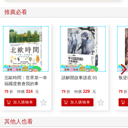
推薦必看
北歐時間：世界第一幸
請解開故事謎底 01
叛逆
福國度教會我的事
314
229
79
折
特價
元
79
折
特價
元
79
折
加入購物車
加入購物車
其他人也看