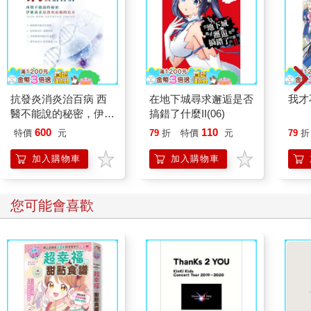
抗發炎消炎治百病 西
在地下城尋求邂逅是否
我才
醫不能說的秘密，伊維
搞錯了什麼II(06)
菌素是消炎治癌的良方
600
110
特價
元
79
折
特價
元
79
折
加入購物車
加入購物車
您可能會喜歡