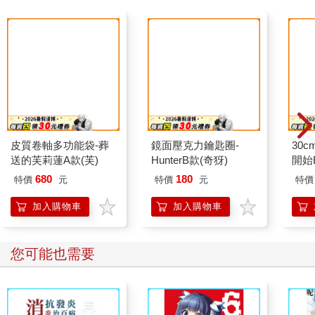
皮質卷軸多功能袋-葬
鏡面壓克力鑰匙圈-
30
送的芙莉蓮A款(芙)
HunterB款(奇犽)
開始
680
180
特價
元
特價
元
特價
加入購物車
加入購物車
您可能也需要