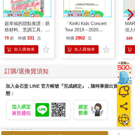
超幸福的甜點食譜：烘
「KinKi Kids Concert
MAR
焙材料、烹調工具、可
Tour 2019－2020
佳人0
愛配色【閃亮女孩6】
ThanKs 2 YOU」Blu
331
2902
79
折
特價
元
特價
元
220
－ray初回盤
加入購物車
加入購物車
訂購/退換貨須知
加入金石堂 LINE 官方帳號『完成綁定』，隨時掌握出貨動
態：
商品運送說明：