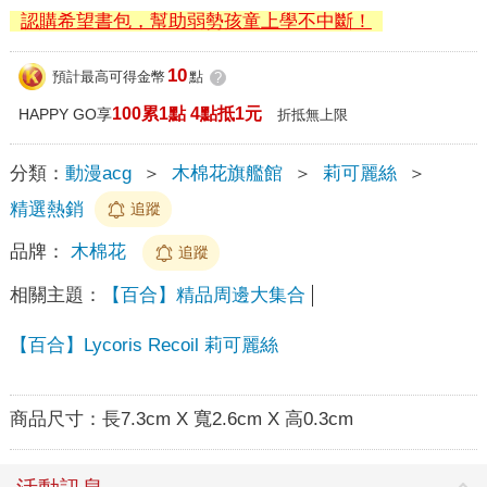
認購希望書包，幫助弱勢孩童上學不中斷！
10
預計最高可得金幣
點
?
100累1點 4點抵1元
HAPPY GO享
折抵無上限
分類：
動漫acg
＞
木棉花旗艦館
＞
莉可麗絲
＞
精選熱銷
追蹤
品牌：
木棉花
追蹤
相關主題：
【百合】精品周邊大集合
【百合】Lycoris Recoil 莉可麗絲
商品尺寸：
長7.3cm X 寬2.6cm X 高0.3cm