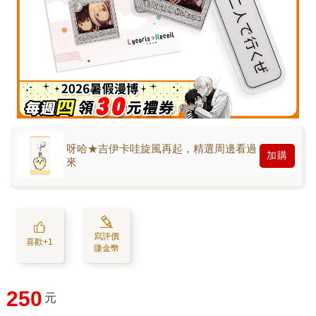
呀哈★吉伊卡哇旋風再起，精選周邊看過
加購
來
寫評價
喜歡+1
賺金幣
250
元