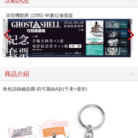
活動訊息
攻殼機動隊 (1995) 4K數位修復版
商品介紹
角色語錄鑰匙圈-莉可麗絲A款(千束+瀧奈)