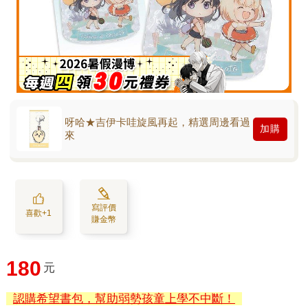
呀哈★吉伊卡哇旋風再起，精選周邊看過
加購
來
寫評價
喜歡+1
賺金幣
180
元
認購希望書包，幫助弱勢孩童上學不中斷！