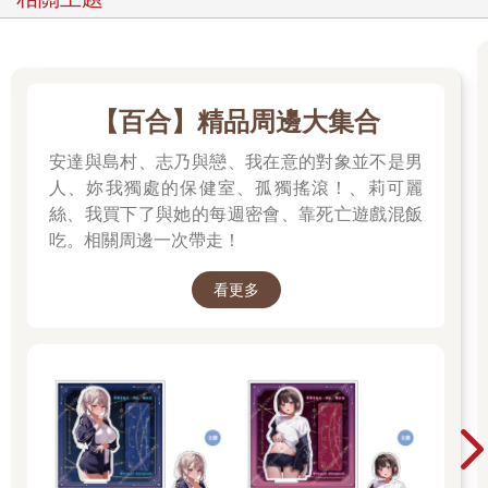
【百合】精品周邊大集合
安達與島村、志乃與戀、我在意的對象並不是男
人、妳我獨處的保健室、孤獨搖滾！、莉可麗
絲、我買下了與她的每週密會、靠死亡遊戲混飯
吃。相關周邊一次帶走！
看更多