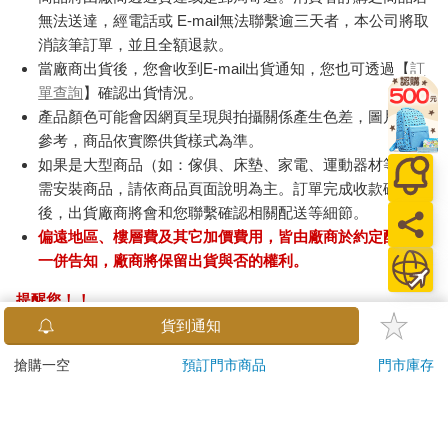
無法送達，經電話或 E-mail無法聯繫逾三天者，本公司將取
消該筆訂單，並且全額退款。
當廠商出貨後，您會收到E-mail出貨通知，您也可透過【
訂
單查詢
】確認出貨情況。
產品顏色可能會因網頁呈現與拍攝關係產生色差，圖片僅供
參考，商品依實際供貨樣式為準。
如果是大型商品（如：傢俱、床墊、家電、運動器材等）及
需安裝商品，請依商品頁面說明為主。訂單完成收款確認
後，出貨廠商將會和您聯繫確認相關配送等細節。
偏遠地區、樓層費及其它加價費用，皆由廠商於約定配送時
一併告知，廠商將保留出貨與否的權利。
提醒您！！
金石堂及銀行均不會請您操作ATM! 如接獲電話要求您前往
貨到通知
ATM提款機，請不要聽從指示，以免受騙上當！
搶購一空
預訂門市商品
門市庫存
退換貨須知：
**提醒您，鑑賞期不等於試用期，退回商品須為全新狀態**
依據「消費者保護法」第19條及行政院消費者保護處公告之