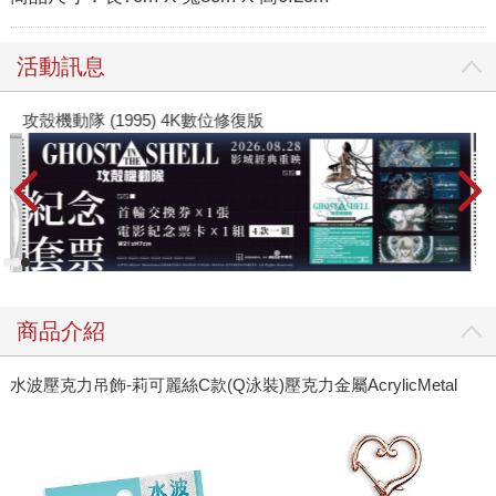
活動訊息
攻殼機動隊 (1995) 4K數位修復版
商品介紹
水波壓克力吊飾-莉可麗絲C款(Q泳裝)壓克力金屬AcrylicMetal