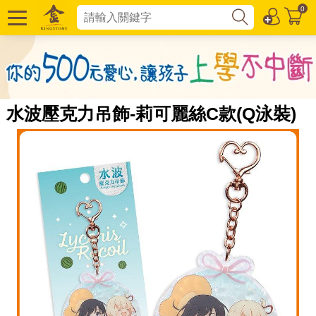
0
水波壓克力吊飾-莉可麗絲C款(Q泳裝)