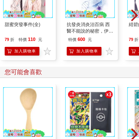
甜蜜突發事件(全)
抗發炎消炎治百病 西
紺碧
醫不能說的秘密，伊維
菌素是消炎治癌的良方
110
600
79
折
特價
元
特價
元
79
折
加入購物車
加入購物車
您可能會喜歡