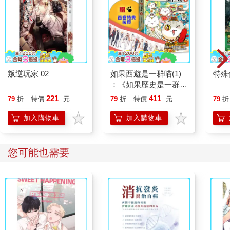
叛逆玩家 02
如果西遊是一群喵(1)
特殊傳
：《如果歷史是一群
喵》作者最新力作，附
221
411
79
折
特價
元
79
折
特價
元
79
折
【首卷特典】拉頁
加入購物車
加入購物車
您可能也需要