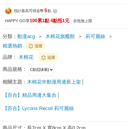
5
預計最高可得金幣
點
?
100累1點 4點抵1元
HAPPY GO享
折抵無上限
分類：
動漫acg
＞
木棉花旗艦館
＞
莉可麗絲
＞
精選熱銷
追蹤
品牌：
木棉花
追蹤
商品規格：
相關主題：
木棉花🌸動漫周邊新上架
【百合】精品周邊大集合
【百合】Lycoris Recoil 莉可麗絲
商品尺寸：
長7cm X 寬8cm X 高0.2cm