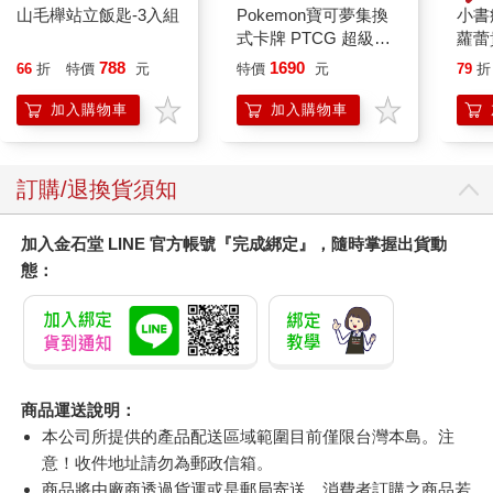
山毛櫸站立飯匙-3入組
Pokemon寶可夢集換
小書
式卡牌 PTCG 超級進
蘿蕾
化 擴充包 綠寶石風暴
788
1690
66
折
特價
元
特價
元
79
折
（+隨機彈3包）
加入購物車
加入購物車
訂購/退換貨須知
加入金石堂 LINE 官方帳號『完成綁定』，隨時掌握出貨動
態：
商品運送說明：
本公司所提供的產品配送區域範圍目前僅限台灣本島。注
意！收件地址請勿為郵政信箱。
商品將由廠商透過貨運或是郵局寄送。消費者訂購之商品若