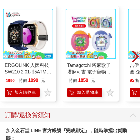
ERGOLINK 人因科技
Tamagotchi 塔麻歌子
吉伊卡哇 
SW210 2.01吋5ATM游
塔麻可吉 電子寵物 樂
圈-
泳心率血氧藍牙通話腕
園系列（熱帶橙果／極
1090
1850
特價
元
特價
元
95
折
1990
錶
地冰雪）
加入購物車
加入購物車
訂購/退換貨須知
加入金石堂 LINE 官方帳號『完成綁定』，隨時掌握出貨動
態：