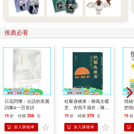
推薦必看
日花閃爍：台語的美麗
杖藜過橋東：柳風生暖
情緒
詞彙&一百首詩
意、杏雨不濕衣；陳亮
把情
恭談以心轉境的適齡漫
誰都
356
379
79
折
特價
元
79
折
特價
元
79
折
想
加入購物車
加入購物車