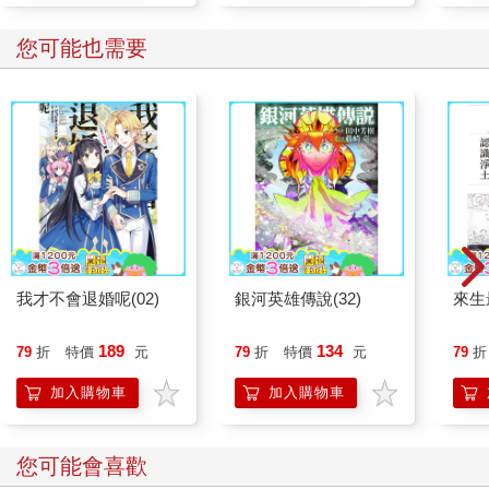
您可能也需要
我才不會退婚呢(02)
銀河英雄傳說(32)
來生
189
134
79
折
特價
元
79
折
特價
元
79
折
加入購物車
加入購物車
您可能會喜歡