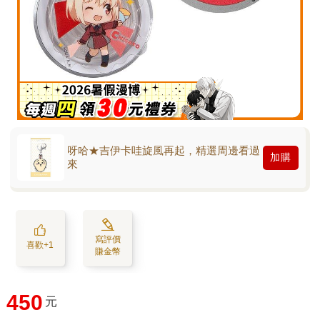
呀哈★吉伊卡哇旋風再起，精選周邊看過
加購
來
寫評價
喜歡+1
賺金幣
450
元