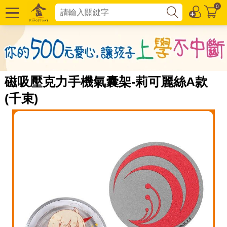
0
磁吸壓克力手機氣囊架-莉可麗絲A款
(千束)