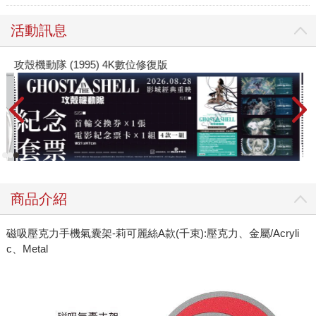
活動訊息
攻殼機動隊 (1995) 4K數位修復版
商品介紹
磁吸壓克力手機氣囊架-莉可麗絲A款(千束):壓克力、金屬/Acryli
c、Metal