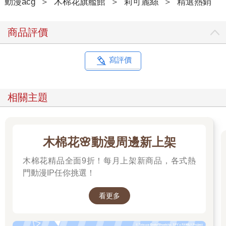
動漫acg
＞
木棉花旗艦館
＞
莉可麗絲
＞
精選熱銷
商品評價
寫評價
相關主題
木棉花🌸動漫周邊新上架
木棉花精品全面9折！每月上架新商品，各式熱
門動漫IP任你挑選！
看更多