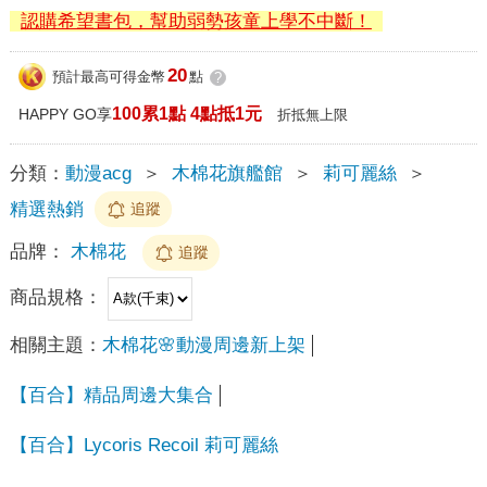
認購希望書包，幫助弱勢孩童上學不中斷！
20
預計最高可得金幣
點
?
100累1點 4點抵1元
HAPPY GO享
折抵無上限
分類：
動漫acg
＞
木棉花旗艦館
＞
莉可麗絲
＞
精選熱銷
追蹤
品牌：
木棉花
追蹤
商品規格：
相關主題：
木棉花🌸動漫周邊新上架
【百合】精品周邊大集合
【百合】Lycoris Recoil 莉可麗絲