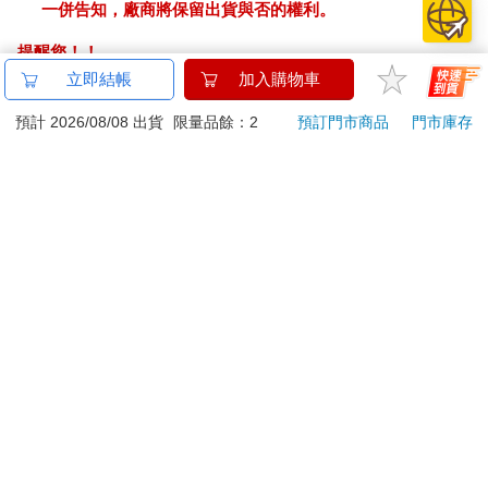
一併告知，廠商將保留出貨與否的權利。
提醒您！！
金石堂及銀行均不會請您操作ATM! 如接獲電話要求您前往
立即結帳
加入購物車
ATM提款機，請不要聽從指示，以免受騙上當！
預計 2026/08/08 出貨
限量品餘：2
預訂門市商品
門市庫存
退換貨須知：
**提醒您，鑑賞期不等於試用期，退回商品須為全新狀態**
依據「消費者保護法」第19條及行政院消費者保護處公告之
「通訊交易解除權合理例外情事適用準則」，以下商品購買
後，除商品本身有瑕疵外，將不提供7天的猶豫期：
易於腐敗、保存期限較短或解約時即將逾期。（如：生
鮮食品）
依消費者要求所為之客製化給付。（客製化商品）
報紙、期刊或雜誌。（含MOOK、外文雜誌）
經消費者拆封之影音商品或電腦軟體。
非以有形媒介提供之數位內容或一經提供即為完成之線
上服務，經消費者事先同意始提供。（如：電子書、電
子雜誌、下載版軟體、虛擬商品…等）
已拆封之個人衛生用品。（如：內衣褲、刮鬍刀、除毛