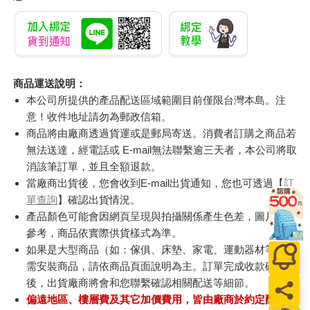
商品運送說明：
本公司所提供的產品配送區域範圍目前僅限台灣本島。注
意！收件地址請勿為郵政信箱。
商品將由廠商透過貨運或是郵局寄送。消費者訂購之商品若
無法送達，經電話或 E-mail無法聯繫逾三天者，本公司將取
消該筆訂單，並且全額退款。
當廠商出貨後，您會收到E-mail出貨通知，您也可透過【
訂
單查詢
】確認出貨情況。
產品顏色可能會因網頁呈現與拍攝關係產生色差，圖片僅供
參考，商品依實際供貨樣式為準。
如果是大型商品（如：傢俱、床墊、家電、運動器材等）及
需安裝商品，請依商品頁面說明為主。訂單完成收款確認
後，出貨廠商將會和您聯繫確認相關配送等細節。
偏遠地區、樓層費及其它加價費用，皆由廠商於約定配送時