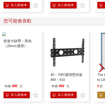
加入購物車
加入購物車
您可能會喜歡
悠遊卡錶帶－黑色
40－70吋通用壁掛架
The L
（20mm適用）
AW－410
to Li
490
450
特價
元
特價
元
9
折
加入購物車
加入購物車