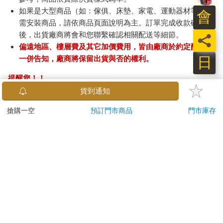
如果是大型商品（如：傢俱、床墊、家電、運動器材等）及
會
需安裝商品，請依商品頁面說明為主。訂單完成收款確認
後，出貨廠商將會和您聯繫確認相關配送等細節。
員
偏遠地區、樓層費及其它加價費用，皆由廠商於約定配送時
日
一併告知，廠商將保留出貨與否的權利。
提醒您！！
金石堂及銀行均不會請您操作ATM! 如接獲電話要求您前往
ATM提款機，請不要聽從指示，以免受騙上當！
退換貨須知：
**提醒您，鑑賞期不等於試用期，退回商品須為全新狀態**
依據「消費者保護法」第19條及行政院消費者保護處公告之
「通訊交易解除權合理例外情事適用準則」，以下商品購買
後，除商品本身有瑕疵外，將不提供7天的猶豫期：
易於腐敗、保存期限較短或解約時即將逾期。（如：生
鮮食品）
依消費者要求所為之客製化給付。（客製化商品）
報紙、期刊或雜誌。（含MOOK、外文雜誌）