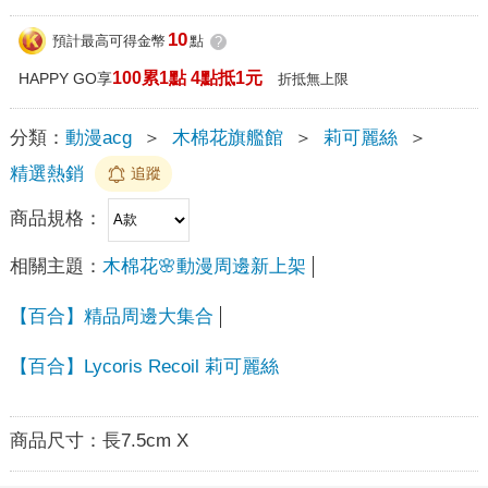
10
預計最高可得金幣
點
?
100累1點 4點抵1元
HAPPY GO享
折抵無上限
分類：
動漫acg
＞
木棉花旗艦館
＞
莉可麗絲
＞
精選熱銷
追蹤
商品規格：
相關主題：
木棉花🌸動漫周邊新上架
【百合】精品周邊大集合
【百合】Lycoris Recoil 莉可麗絲
商品尺寸：
長7.5cm X