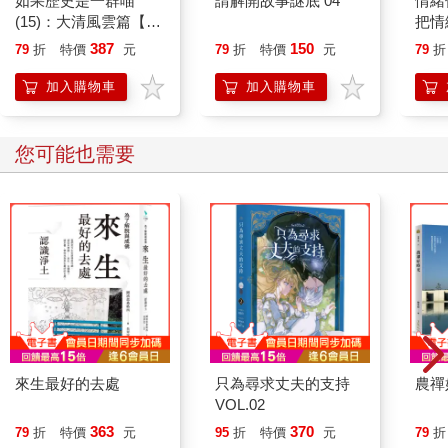
如果歷史是一群喵
請解開故事謎底 04
情緒
(15)：大清風雲篇【萌
把情
貓漫畫學歷史】
誰都
387
150
79
折
特價
元
79
折
特價
元
79
折
加入購物車
加入購物車
您可能也需要
來生最好的去處
只為尋求丈夫的支持
農禪
VOL.02
363
370
79
折
特價
元
95
折
特價
元
79
折