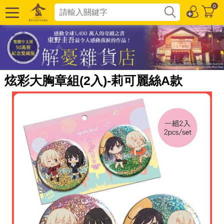
0
炫彩大胸章組(2入)-莉可麗絲A款