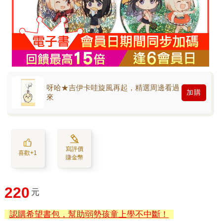
呀哈★吉伊卡哇旋風再起，精選周邊看過
加購
來
寫評價
喜歡+1
賺金幣
220
元
認購希望書包，幫助弱勢孩童上學不中斷！