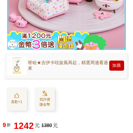
呀哈★吉伊卡哇旋風再起，精選周邊看過
加購
來
寫評價
喜歡+1
賺金幣
1242
9
折
元
1380
元