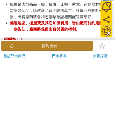
如果是大型商品（如：傢俱、床墊、家電、運動器材等）及
需安裝商品，請依商品頁面說明為主。訂單完成收款確認
後，出貨廠商將會和您聯繫確認相關配送等細節。
偏遠地區、樓層費及其它加價費用，皆由廠商於約定配送時
一併告知，廠商將保留出貨與否的權利。
提醒您！！
金石堂及銀行均不會請您操作ATM! 如接獲電話要求您前往
貨到通知
ATM提款機，請不要聽從指示，以免受騙上當！
預訂門市商品
門市庫存
大量採購
退換貨須知：
**提醒您，鑑賞期不等於試用期，退回商品須為全新狀態**
依據「消費者保護法」第19條及行政院消費者保護處公告之
「通訊交易解除權合理例外情事適用準則」，以下商品購買
後，除商品本身有瑕疵外，將不提供7天的猶豫期：
易於腐敗、保存期限較短或解約時即將逾期。（如：生
鮮食品）
依消費者要求所為之客製化給付。（客製化商品）
報紙、期刊或雜誌。（含MOOK、外文雜誌）