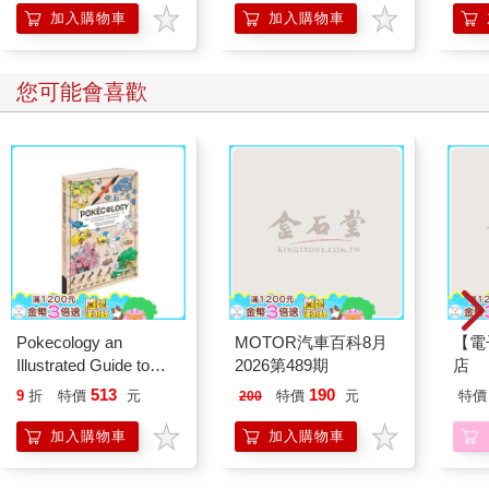
QR Code音檔）
加入購物車
加入購物車
您可能會喜歡
Pokecology an
MOTOR汽車百科8月
【電
Illustrated Guide to
2026第489期
店
Pokemon Ecology
513
190
9
折
特價
元
特價
元
特價
200
(Pokemon Pikachu
Press)
加入購物車
加入購物車