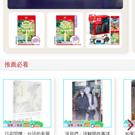
推薦必看
日花閃爍：台語的美麗
演員們：請解開故事謎
如果