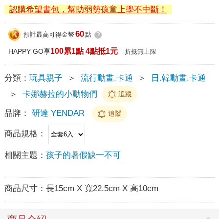
認購希望書包，幫助弱勢孩童上學不中斷！
60
預計最高可得金幣
點
?
100累1點 4點抵1元
HAPPY GO享
折抵無上限
分類：
玩具親子
＞
流行動畫.卡通
＞
日.韓動畫.卡通
＞
卡娜赫拉的小動物們
追蹤
品牌：
研達 YENDAR
追蹤
商品規格：
相關主題：
孩子的暑假缺一不可
商品尺寸：
長15cm X 寬22.5cm X 高10cm