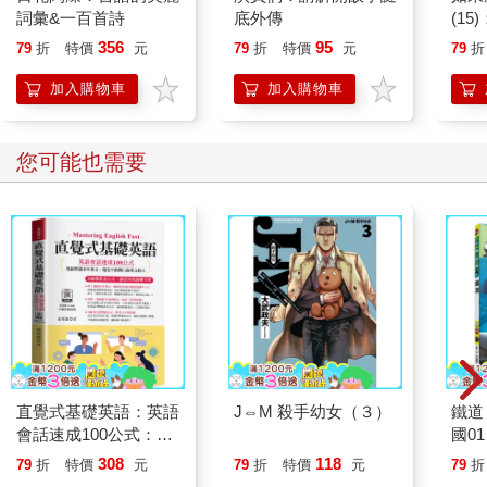
詞彙&一百首詩
底外傳
(1
貓漫
356
95
79
折
特價
元
79
折
特價
元
79
折
加入購物車
加入購物車
您可能也需要
直覺式基礎英語：英語
J⇔M 殺手幼女（３）
鐵道
會話速成100公式：
國01
100個黃金公式，讓您
308
118
79
折
特價
元
79
折
特價
元
79
折
用英語聊不停。（附