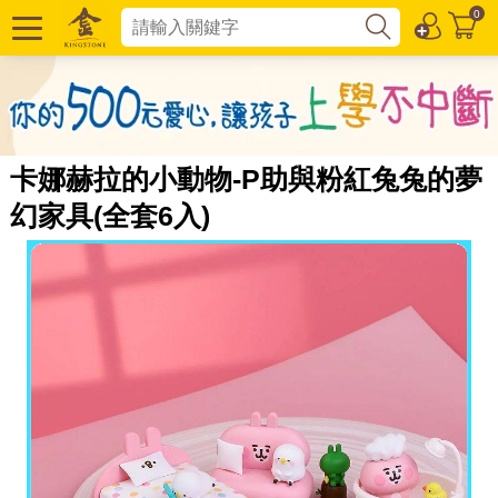
0
卡娜赫拉的小動物-P助與粉紅兔兔的夢
幻家具(全套6入)