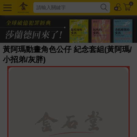
0
黃阿瑪動畫角色公仔 紀念套組(黃阿瑪/
小招弟/灰胖)