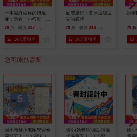
一本書終結你的拖延
底層邏輯：看清這個世
請解
症：透過「小行動」打
界的底牌
開大腦的行動開關，懶
237
316
79
折
特價
元
79
折
特價
元
79
折
人也能變身「行動派」
的37個科學方法
加入購物車
加入購物車
您可能也需要
國小翰林小無敵學習卷
國小(翰老師)國語講義
國小
國語五上｛115學年｝
式評量五上｛115學
量國