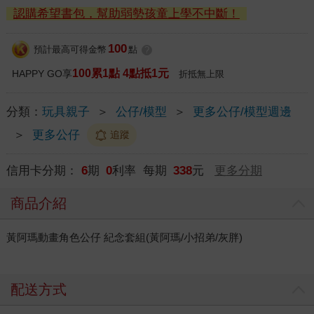
認購希望書包，幫助弱勢孩童上學不中斷！
100
預計最高可得金幣
點
?
100累1點 4點抵1元
HAPPY GO享
折抵無上限
分類：
玩具親子
＞
公仔/模型
＞
更多公仔/模型週邊
＞
更多公仔
追蹤
信用卡分期：
6
期
0
利率 每期
338
元
更多分期
商品介紹
黃阿瑪動畫角色公仔 紀念套組(黃阿瑪/小招弟/灰胖)
配送方式