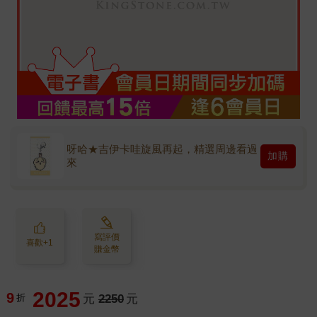
呀哈★吉伊卡哇旋風再起，精選周邊看過
加購
來
寫評價
喜歡+1
賺金幣
2025
9
折
元
2250
元