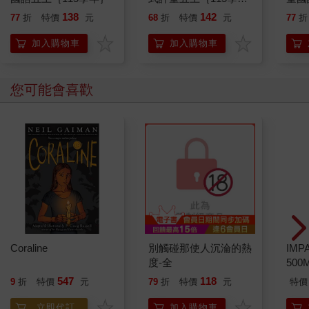
年｝
年｝
138
142
77
折
特價
元
68
折
特價
元
77
折
加入購物車
加入購物車
您可能會喜歡
Coraline
別觸碰那使人沉淪的熱
IM
度-全
500
IM0
547
118
9
折
特價
元
79
折
特價
元
特價
立即代訂
加入購物車