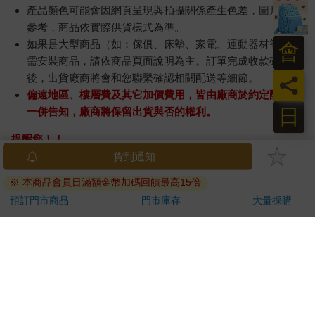
產品顏色可能會因網頁呈現與拍攝關係產生色差，圖片僅供
參考，商品依實際供貨樣式為準。
如果是大型商品（如：傢俱、床墊、家電、運動器材等）及
會
需安裝商品，請依商品頁面說明為主。訂單完成收款確認
後，出貨廠商將會和您聯繫確認相關配送等細節。
員
偏遠地區、樓層費及其它加價費用，皆由廠商於約定配送時
日
一併告知，廠商將保留出貨與否的權利。
提醒您！！
金石堂及銀行均不會請您操作ATM! 如接獲電話要求您前往
貨到通知
ATM提款機，請不要聽從指示，以免受騙上當！
※ 本商品會員日滿額金幣加碼回饋最高15倍
退換貨須知：
預訂門市商品
門市庫存
大量採購
**提醒您，鑑賞期不等於試用期，退回商品須為全新狀態**
依據「消費者保護法」第19條及行政院消費者保護處公告之
「通訊交易解除權合理例外情事適用準則」，以下商品購買
後，除商品本身有瑕疵外，將不提供7天的猶豫期：
易於腐敗、保存期限較短或解約時即將逾期。（如：生
鮮食品）