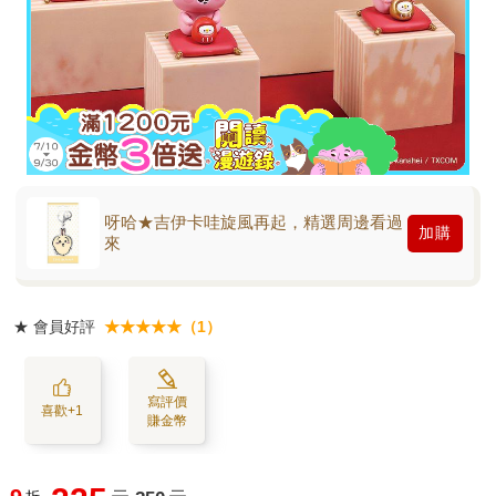
呀哈★吉伊卡哇旋風再起，精選周邊看過
加購
來
★
會員好評
★★★★★（1）
寫評價
喜歡+1
賺金幣