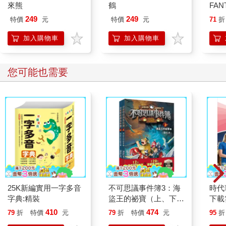
來熊
鶴
FAN
熱帶
249
249
特價
元
特價
元
71
折
圖 
蒂貓
加入購物車
加入購物車
樂蒂 
您可能也需要
25K新編實用一字多音
不可思議事件簿3：海
時代
字典:精裝
盜王的祕寶（上、下冊
下載
不分售）﹝中高年級推
Mode
410
474
79
折
特價
元
79
折
特價
元
95
折
理互動讀本﹞
Work