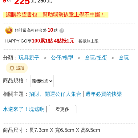
225
9
折
元
250
元
認購希望書包，幫助弱勢孩童上學不中斷！
10
預計最高可得金幣
點
?
100累1點 4點抵1元
HAPPY GO享
折抵無上限
分類：
玩具親子
＞
公仔/模型
＞
盒玩/扭蛋
＞
盒玩
追蹤
商品規格：
相關主題：
招財、開運公仔大集合
過年必買的快樂
水逆來了！塊逃啊
看更多
商品尺寸：
長7.3cm X 寬6.5cm X 高9.5cm