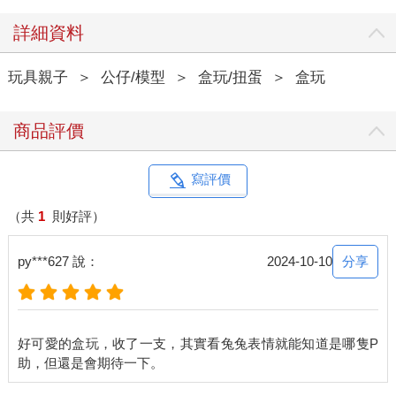
詳細資料
玩具親子
＞
公仔/模型
＞
盒玩/扭蛋
＞
盒玩
商品評價
寫評價
（共
1
則好評）
分享
py***627 說：
2024-10-10
好可愛的盒玩，收了一支，其實看兔兔表情就能知道是哪隻P