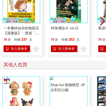
一本書終結你的拖延症
特殊傳說Ⅲ vol.11
叛逆
【漫畫版】：透過「小
行動」打開大腦的行動
237
253
79
折
特價
元
79
折
特價
元
79
折
開關，懶人也能變身
「行動派」的37個科
加入購物車
加入購物車
學方法
其他人也買
Mojo fun 動物模型 -伊
比利亞山貓