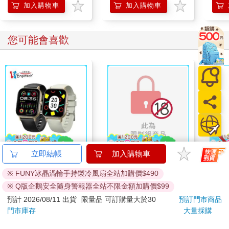
加入購物車
加入購物車
您可能會喜歡
立即結帳
加入購物車
Ergotech人因 SW216
FLASHLIGHT（３）
IM
2.01吋衡動智慧腕錶
【特裝版】
500
※ FUNY冰晶渦輪手持製冷風扇全站加購價$490
IM0
890
830
特價
元
特價
元
特價
1590
※ Q版企鵝安全隨身警報器全站不限金額加購價$99
預計 2026/08/11 出貨
限量品 可訂購量大於30
預訂門市商品
加入購物車
加入購物車
門市庫存
大量採購