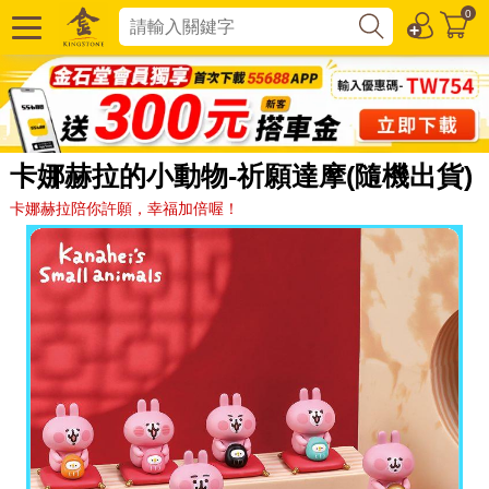
0
卡娜赫拉的小動物-祈願達摩(隨機出貨)
卡娜赫拉陪你許願，幸福加倍喔！