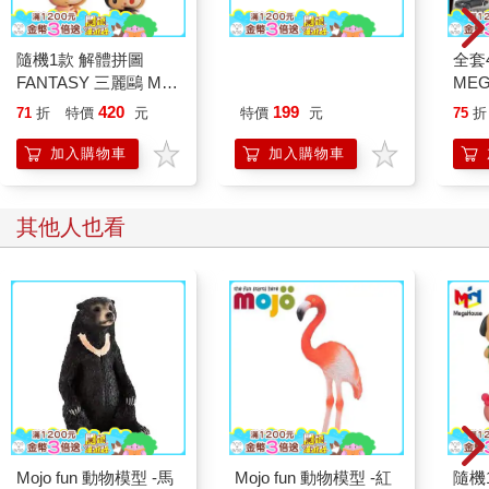
隨機1款 解體拼圖
全套
FANTASY 三麗鷗 Mix
ME
熱帶櫻桃系列 立體拼
蛋 
420
199
71
折
特價
元
特價
元
75
折
圖 盒玩 公仔 模型 凱
小汽
蒂貓 酷洛米 帕恰狗 美
TAK
加入購物車
加入購物車
樂蒂 KAITAI
其他人也看
Mojo fun 動物模型 -馬
Mojo fun 動物模型 -紅
隨機