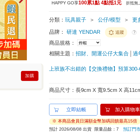
100累1點 4點抵1元
HAPPY GO享
折抵無
分類：
玩具親子
＞
公仔/模型
＞
更
品牌：
研達 YENDAR
追蹤
?
商品規格：
相關主題：
招財、開運公仔大集合
過
上班族不出錯的【交換禮物】預算300-6
加購
商品尺寸：
長9cm X 寬9.5cm X 高11c
立即結帳
加入購物車
※ 本商品會員日滿額金幣加碼回饋最高15倍
預計 2026/08/08 出貨
限量品餘：7
預訂門