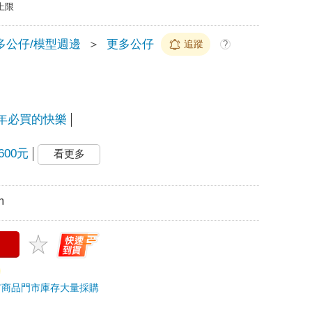
上限
多公仔/模型週邊
＞
更多公仔
追蹤
?
年必買的快樂
00元
看更多
m
市商品
門市庫存
大量採購