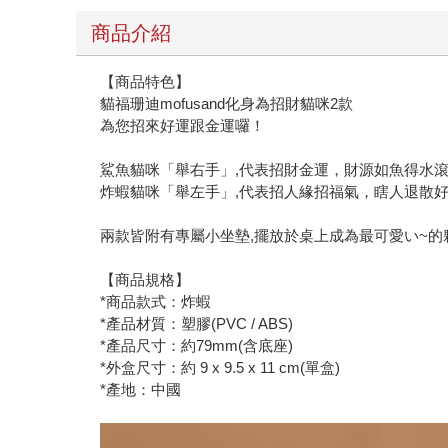
商品介紹
【商品特色】
貓福珊迪mofusand化身為招財貓咪2款
為您招來好運跟金運囉！
鯊魚貓咪「舉右手」,代表招財金運，財源如魚得水滾
炸蝦貓咪「舉左手」,代表招人緣招福氣，瞎人退散好
兩款皆附有專屬小坐墊,擺放於桌上成為最可愛い~的夥
【商品規格】
*商品款式：炸蝦
*產品材質：塑膠(PVC / ABS)
*產品尺寸：約79mm(含底座)
*外盒尺寸：約 9 x 9.5 x 11 cm(單盒)
*產地：中國