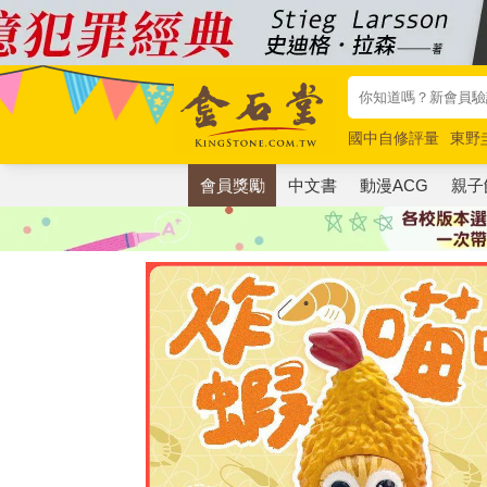
國中自修評量
東野
唯紅花綻放
奧德賽
會員獎勵
中文書
動漫ACG
親子