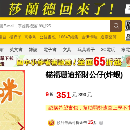
圭吾
楊双子
高希均
公益書包
16647續集
吉伊卡哇
通靈藥師
路邊攤新作
馬斯克
玩具總動員5
超慢跑
館
英文書
雜誌
電子書
文具
玩具親子
3C電玩
家
貓福珊迪招財公仔(炸蝦)
351
9
折
元
390
元
認購希望書包，幫助弱勢孩童上學不
15
預計最高可得金幣
點
?