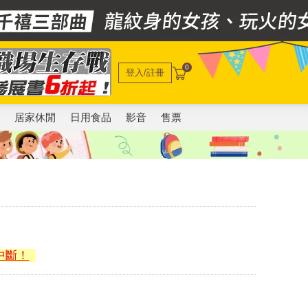
0
登入/註冊
電
居家休閒
日用食品
影音
售票
中斷！