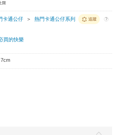
上限
門卡通公仔
＞
熱門卡通公仔系列
追蹤
?
必買的快樂
.7cm