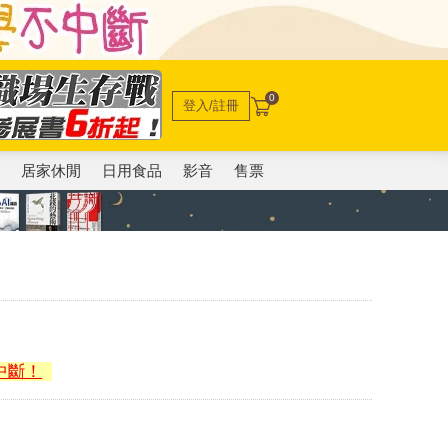
0
登入/註冊
電
居家休閒
日用食品
影音
售票
中斷！