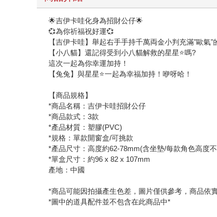
🌟吉伊卡哇化身為招財公仔🌟
💞為你祈福祝好運💞
【吉伊卡哇】舉起右手手持千萬両金小判充滿"歐氣"
【小八貓】還記得受到小八貓解救的星星⭐️嗎?
這次一起為你幸運加持！
【兔兔】與星星⭐️一起為幸福加持！咿呀哈！
【商品規格】
*商品名稱：吉伊卡哇招財公仔
*商品款式：3款
*產品材質：塑膠(PVC)
*規格：單款開窗盒/可挑款
*產品尺寸：高度約62-78mm(含坐墊/每款角色高度不
*單盒尺寸：約96 x 82 x 107mm
產地：中國
*商品可能因拍攝產生色差，圖片僅供參考，商品依
*圖中的道具配件並不包含在此商品中*