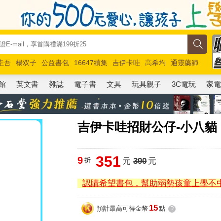
圭吾
楊双子
公益書包
16647續集
吉伊卡哇
高希均
通靈藥師
路邊攤新作
馬斯克
玩具總動員5
超慢跑
館
英文書
雜誌
電子書
文具
玩具親子
3C電玩
家
吉伊卡哇招財公仔-小八貓
351
9
折
元
390
元
認購希望書包，幫助弱勢孩童上學不
15
預計最高可得金幣
點
?