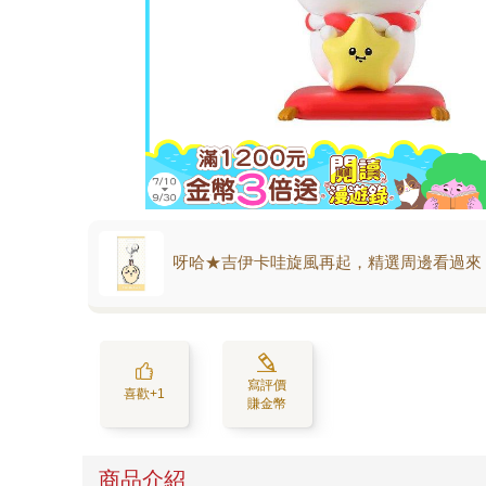
呀哈★吉伊卡哇旋風再起，精選周邊看過來
寫評價
喜歡+1
賺金幣
商品介紹