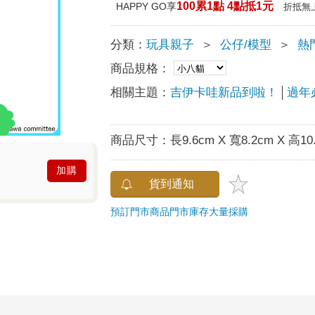
100累1點 4點抵1元
HAPPY GO享
折抵無
分類：
玩具親子
＞
公仔/模型
＞
熱
商品規格：
相關主題：
吉伊卡哇新品到啦！
過年
商品尺寸：
長9.6cm X 寬8.2cm X 高10
加購
貨到通知
預訂門市商品
門市庫存
大量採購