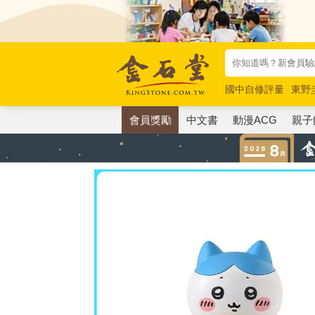
國中自修評量
東野
唯紅花綻放
奧德賽
會員獎勵
中文書
動漫ACG
親子