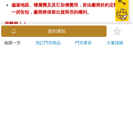
偏遠地區、樓層費及其它加價費用，皆由廠商於約定配送時
一併告知，廠商將保留出貨與否的權利。
提醒您！！
金石堂及銀行均不會請您操作ATM! 如接獲電話要求您前往
貨到通知
ATM提款機，請不要聽從指示，以免受騙上當！
搶購一空
預訂門市商品
門市庫存
大量採購
退換貨須知：
**提醒您，鑑賞期不等於試用期，退回商品須為全新狀態**
依據「消費者保護法」第19條及行政院消費者保護處公告之
「通訊交易解除權合理例外情事適用準則」，以下商品購買
後，除商品本身有瑕疵外，將不提供7天的猶豫期：
易於腐敗、保存期限較短或解約時即將逾期。（如：生
鮮食品）
依消費者要求所為之客製化給付。（客製化商品）
報紙、期刊或雜誌。（含MOOK、外文雜誌）
經消費者拆封之影音商品或電腦軟體。
非以有形媒介提供之數位內容或一經提供即為完成之線
上服務，經消費者事先同意始提供。（如：電子書、電