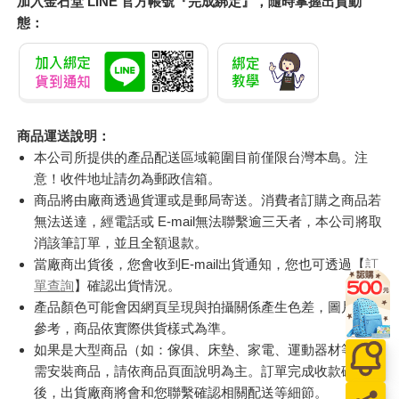
加入金石堂 LINE 官方帳號『完成綁定』，隨時掌握出貨動
態：
商品運送說明：
本公司所提供的產品配送區域範圍目前僅限台灣本島。注
意！收件地址請勿為郵政信箱。
商品將由廠商透過貨運或是郵局寄送。消費者訂購之商品若
無法送達，經電話或 E-mail無法聯繫逾三天者，本公司將取
消該筆訂單，並且全額退款。
當廠商出貨後，您會收到E-mail出貨通知，您也可透過【
訂
單查詢
】確認出貨情況。
產品顏色可能會因網頁呈現與拍攝關係產生色差，圖片僅供
參考，商品依實際供貨樣式為準。
如果是大型商品（如：傢俱、床墊、家電、運動器材等）及
需安裝商品，請依商品頁面說明為主。訂單完成收款確認
後，出貨廠商將會和您聯繫確認相關配送等細節。