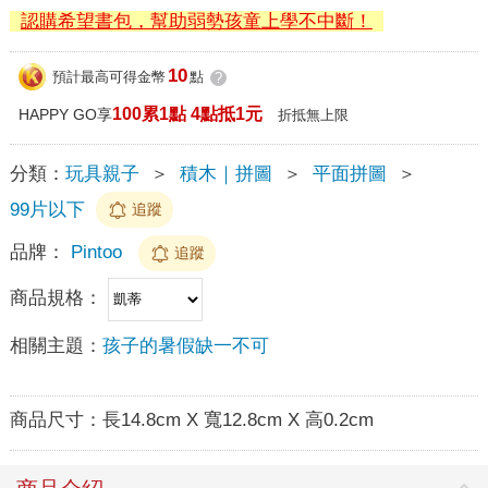
認購希望書包，幫助弱勢孩童上學不中斷！
10
預計最高可得金幣
點
?
100累1點 4點抵1元
HAPPY GO享
折抵無上限
分類：
玩具親子
＞
積木｜拼圖
＞
平面拼圖
＞
99片以下
追蹤
品牌：
Pintoo
追蹤
商品規格：
相關主題：
孩子的暑假缺一不可
商品尺寸：
長14.8cm X 寬12.8cm X 高0.2cm