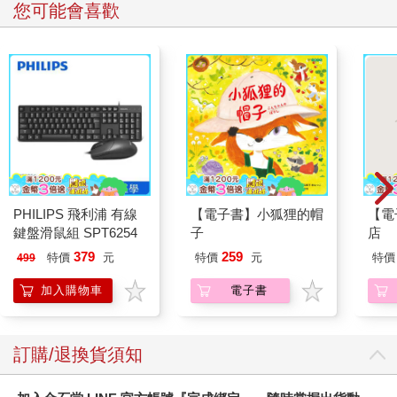
您可能會喜歡
PHILIPS 飛利浦 有線
【電子書】小狐狸的帽
【電
鍵盤滑鼠組 SPT6254
子
店
379
259
特價
元
特價
元
特價
499
加入購物車
電子書
訂購/退換貨須知