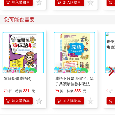
「行動派」的37個科
加入購物車
加入購物車
學方法
您可能也需要
靠關係學成語(4)
成語不只是四個字：親
創作與設
子共讀最佳教材教法
角色
性篇
221
355
79
折
特價
元
79
折
特價
元
9
折
加入購物車
加入購物車