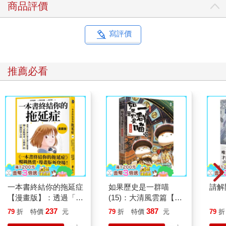
商品評價
寫評價
推薦必看
一本書終結你的拖延症
如果歷史是一群喵
請解
【漫畫版】：透過「小
(15)：大清風雲篇【萌
行動」打開大腦的行動
貓漫畫學歷史】
237
387
79
折
特價
元
79
折
特價
元
79
折
開關，懶人也能變身