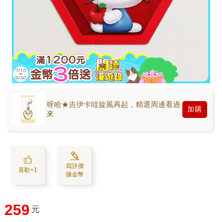
呀哈★吉伊卡哇旋風再起，精選周邊看過
加購
來
寫評價
喜歡+1
賺金幣
259
元