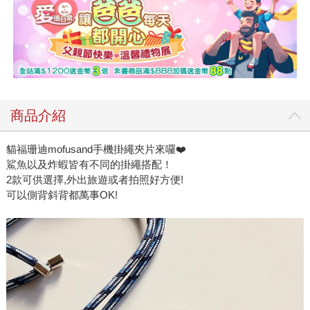
商品介紹
貓福珊迪mofusand手機掛繩夾片來囉❤️
鯊魚以及炸蝦皆有不同的掛繩搭配！
2款可供選擇,外出旅遊或者拍照好方便!
可以側背斜背都萬事OK!