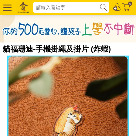
0
貓福珊迪-手機掛繩及掛片 (炸蝦)