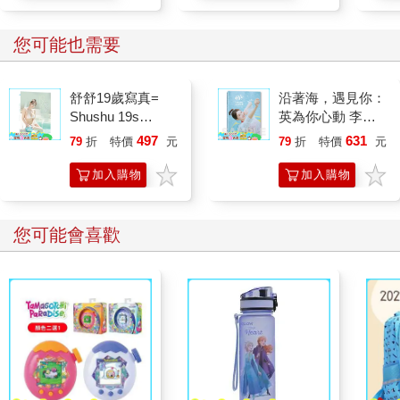
您可能也需要
舒舒19歲寫真=
沿著海，遇見你：
Shushu 19s
英為你心動 李雅
photography
英1st台灣感性紙
497
631
79
折
特價
元
79
折
特價
元
上電影系列
加入購物
加入購物
車
車
您可能會喜歡