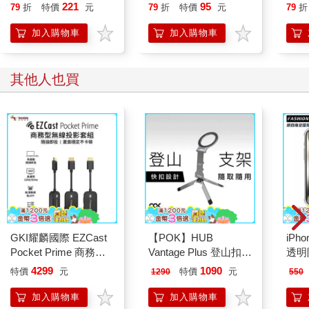
221
95
79
折
特價
元
79
折
特價
元
79
折
加入購物車
加入購物車
其他人也買
GKI耀麟國際 EZCast
【POK】HUB
iPh
Pocket Prime 商務型
Vantage Plus 登山扣磁
透明
無線投影套組 1發2收
吸支架
4299
1090
特價
元
特價
元
1290
550
雙螢幕HDMI投影
加入購物車
加入購物車