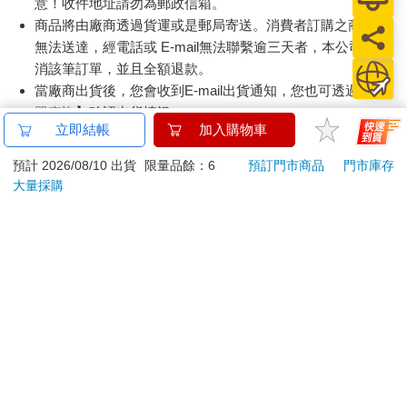
意！收件地址請勿為郵政信箱。
商品將由廠商透過貨運或是郵局寄送。消費者訂購之商品若
無法送達，經電話或 E-mail無法聯繫逾三天者，本公司將取
消該筆訂單，並且全額退款。
當廠商出貨後，您會收到E-mail出貨通知，您也可透過【
訂
單查詢
】確認出貨情況。
立即結帳
加入購物車
產品顏色可能會因網頁呈現與拍攝關係產生色差，圖片僅供
參考，商品依實際供貨樣式為準。
預計 2026/08/10 出貨
限量品餘：6
預訂門市商品
門市庫存
如果是大型商品（如：傢俱、床墊、家電、運動器材等）及
大量採購
需安裝商品，請依商品頁面說明為主。訂單完成收款確認
後，出貨廠商將會和您聯繫確認相關配送等細節。
偏遠地區、樓層費及其它加價費用，皆由廠商於約定配送時
一併告知，廠商將保留出貨與否的權利。
提醒您！！
金石堂及銀行均不會請您操作ATM! 如接獲電話要求您前往
ATM提款機，請不要聽從指示，以免受騙上當！
退換貨須知：
**提醒您，鑑賞期不等於試用期，退回商品須為全新狀態**