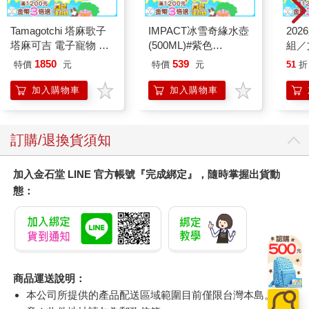
Tamagotchi 塔麻歌子
IMPACT冰雪奇緣水壺
20
塔麻可吉 電子寵物 樂
(500ML)#紫色
組／
園系列（熱帶橙果／極
IMDSB01PL
1850
539
特價
元
特價
元
51
折
地冰雪）
加入購物車
加入購物車
訂購/退換貨須知
加入金石堂 LINE 官方帳號『完成綁定』，隨時掌握出貨動
態：
商品運送說明：
本公司所提供的產品配送區域範圍目前僅限台灣本島。注