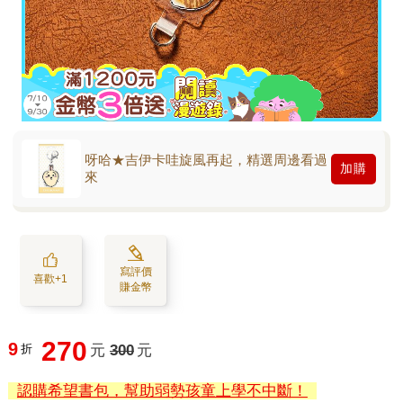
呀哈★吉伊卡哇旋風再起，精選周邊看過
加購
來
寫評價
喜歡+1
賺金幣
270
9
折
元
300
元
認購希望書包，幫助弱勢孩童上學不中斷！