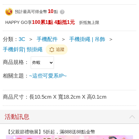
10
預計最高可得金幣
點
?
100累1點 4點抵1元
HAPPY GO享
折抵無上限
分類：
3C
＞
手機配件
＞
手機掛繩 | 吊飾
＞
手機斜背| 頸掛繩
追蹤
商品規格：
相關主題：
~這些可愛系IP~
商品尺寸：
長10.5cm X 寬18.2cm X 高0.1cm
活動訊息
【父親節禮物展】5折起，滿888送88點金幣