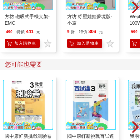
方坊 磁吸式手機支架-
方坊 紓壓娃娃夢境版-
Wep
EMO
小哀
10
線/傳
441
306
特價
元
9
折
特價
元
490
999
公分
加入購物車
加入購物車
您可能也需要
國中康軒新挑戰測驗卷
國中康軒新挑戰百試達
我兩