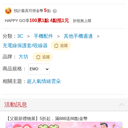
5
預計最高可得金幣
點
?
100累1點 4點抵1元
HAPPY GO享
折抵無上限
分類：
3C
＞
手機配件
＞
其他手機週邊
＞
充電線保護套/咬線器
追蹤
品牌：
方坊
追蹤
商品規格：
相關主題：
超人氣情緒雲朵
活動訊息
【父親節禮物展】5折起，滿888送88點金幣