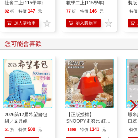
社會二上{115學年}
數學二上{115學年}
裝版
147
146
82
折
特價
元
77
折
特價
元
特價
加入購物車
加入購物車
您可能會喜歡
2026第12屆希望書包
【正版授權】
蝦米
組／文具組
SNOOPY史努比 紅屋
口罩
造型聲控燈 夜燈 氣氛
500
1341
51
折
特價
元
特價
元
特價
1690
燈