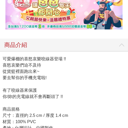
商品介紹
可愛爆棚的喜怒哀樂咬線器登場 !!
喜怒哀樂們迫不及待
從貨籃裡面跑出來~
要去幫你的手機充電啦!
有了咬線器來保護
你/妳的充電線就不會再斷頭了 !!
商品規格
尺寸：直徑約 2.5 cm / 厚度 1.4 cm
材質：100% PVC
產地 : 台灣設計、中國製作