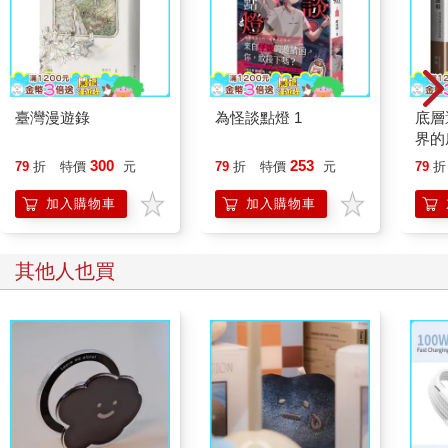
臺灣漫遊錄
為怪談點燈 1
底層
界的
300
253
79
折
特價
元
79
折
特價
元
79
折
加入購物車
加入購物車
其他人也買