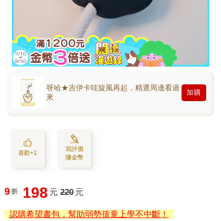
呀哈★吉伊卡哇旋風再起，精選周邊看過
加購
來
寫評價
喜歡+1
賺金幣
198
9
折
元
220
元
認購希望書包，幫助弱勢孩童上學不中斷！