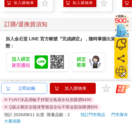
加入購物車
加入購物車
訂購/退換貨須知
加入金石堂 LINE 官方帳號『完成綁定』，隨時掌握出貨動
態：
商品運送說明：
立即結帳
加入購物車
本公司所提供的產品配送區域範圍目前僅限台灣本島。注
意！收件地址請勿為郵政信箱。
※ FUNY冰晶渦輪手持製冷風扇全站加購價$490
商品將由廠商透過貨運或是郵局寄送。消費者訂購之商品若
※ Q版企鵝安全隨身警報器全站不限金額加購價$99
無法送達，經電話或 E-mail無法聯繫逾三天者，本公司將取
預計 2026/08/11 出貨
限量品餘：2
預訂門市商品
門市庫存
消該筆訂單，並且全額退款。
大量採購
當廠商出貨後，您會收到E-mail出貨通知，您也可透過【
訂