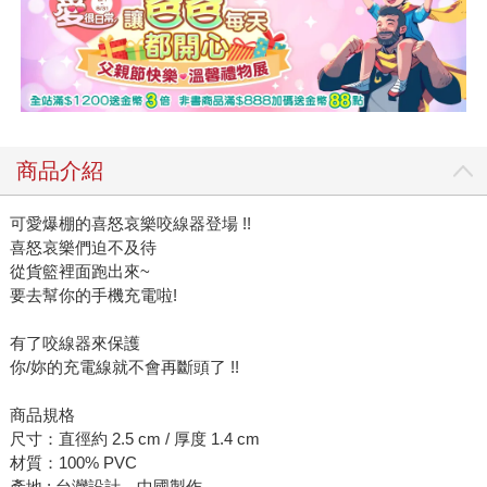
商品介紹
可愛爆棚的喜怒哀樂咬線器登場 !!
喜怒哀樂們迫不及待
從貨籃裡面跑出來~
要去幫你的手機充電啦!
有了咬線器來保護
你/妳的充電線就不會再斷頭了 !!
商品規格
尺寸：直徑約 2.5 cm / 厚度 1.4 cm
材質：100% PVC
產地 : 台灣設計、中國製作