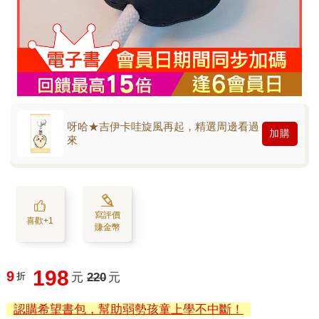
呀哈★吉伊卡哇旋風再起，精選周邊看過
加購
來
寫評價
喜歡+1
賺金幣
198
9
折
元
220
元
認購希望書包，幫助弱勢孩童上學不中斷！