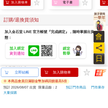
ER600/ER-600
加入購物車
電子書
訂購/退換貨須知
加入金石堂 LINE 官方帳號『完成綁定』，隨時掌握出貨動
會
態：
員
日
商品運送說明：
立即結帳
加入購物車
本公司所提供的產品配送區域範圍目前僅限台灣本島。注
意！收件地址請勿為郵政信箱。
※ 本商品會員日滿額金幣加碼回饋最高5倍
商品將由廠商透過貨運或是郵局寄送。消費者訂購之商品若
預計 2026/08/07 出貨
限量品餘：2
預訂門市商品
門市庫存
無法送達，經電話或 E-mail無法聯繫逾三天者，本公司將取
大量採購
消該筆訂單，並且全額退款。
當廠商出貨後，您會收到E-mail出貨通知，您也可透過【
訂