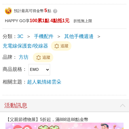
5
預計最高可得金幣
點
?
100累1點 4點抵1元
HAPPY GO享
折抵無上限
分類：
3C
＞
手機配件
＞
其他手機週邊
＞
充電線保護套/咬線器
追蹤
品牌：
方坊
追蹤
商品規格：
相關主題：
超人氣情緒雲朵
活動訊息
【父親節禮物展】5折起，滿888送88點金幣