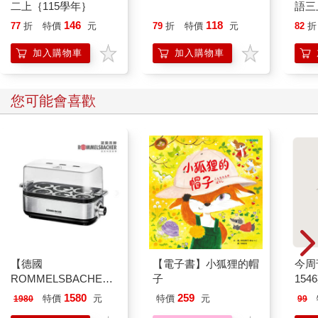
二上｛115學年｝
語三
146
118
77
折
特價
元
79
折
特價
元
82
折
加入購物車
加入購物車
您可能會喜歡
【德國
【電子書】小狐狸的帽
今周
ROMMELSBACHE諾
子
154
曼百赫】多功能煮蛋
1580
259
特價
元
特價
元
1980
99
器/可煮6顆蛋