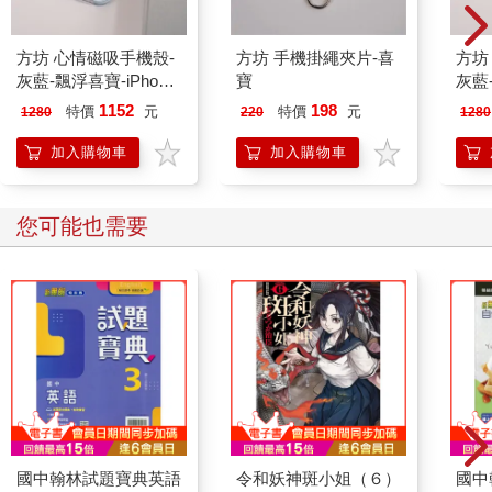
方坊 心情磁吸手機殼-
方坊 手機掛繩夾片-喜
方坊
灰藍-飄浮喜寶-iPhone
寶
灰藍-
Air
17 P
1152
198
特價
元
特價
元
1280
220
1280
加入購物車
加入購物車
您可能也需要
國中翰林試題寶典英語
令和妖神斑小姐（６）
國中