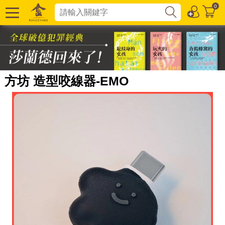
0
方坊 造型咬線器-EMO