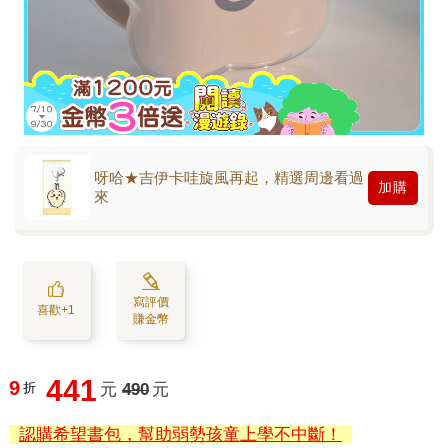
呀哈★吉伊卡哇旋風再起，精選周邊看過
加購
來
寫評價
喜歡+1
賺金幣
441
9
折
元
490
元
認購希望書包，幫助弱勢孩童上學不中斷！