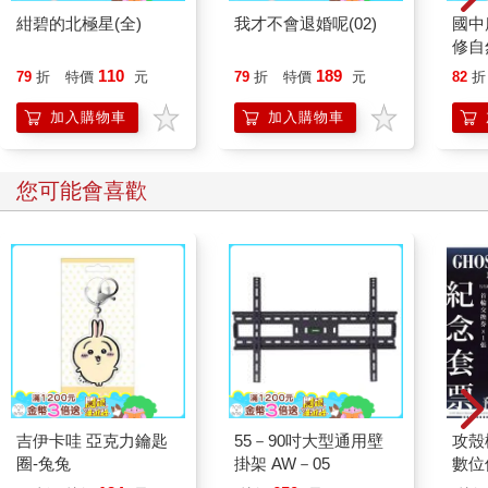
紺碧的北極星(全)
我才不會退婚呢(02)
國中
修自
110
189
79
折
特價
元
79
折
特價
元
82
折
加入購物車
加入購物車
您可能會喜歡
吉伊卡哇 亞克力鑰匙
55－90吋大型通用壁
攻殼機
圈-兔兔
掛架 AW－05
數位