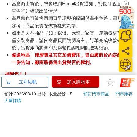
當廠商出貨後，您會收到E-mail出貨通知，您也可透過【
訂
單查詢
】確認出貨情況。
產品顏色可能會因網頁呈現與拍攝關係產生色差，圖片僅供
參考，商品依實際供貨樣式為準。
如果是大型商品（如：傢俱、床墊、家電、運動器材等）及
需安裝商品，請依商品頁面說明為主。訂單完成收款確認
後，出貨廠商將會和您聯繫確認相關配送等細節。
偏遠地區、樓層費及其它加價費用，皆由廠商於約定配送時
一併告知，廠商將保留出貨與否的權利。
提醒您！！
金石堂及銀行均不會請您操作ATM! 如接獲電話要求您前往
立即結帳
加入購物車
ATM提款機，請不要聽從指示，以免受騙上當！
預計 2026/08/10 出貨
限量品餘：5
預訂門市商品
門市庫存
退換貨須知：
大量採購
**提醒您，鑑賞期不等於試用期，退回商品須為全新狀態**
依據「消費者保護法」第19條及行政院消費者保護處公告之
「通訊交易解除權合理例外情事適用準則」，以下商品購買
後，除商品本身有瑕疵外，將不提供7天的猶豫期：