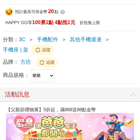
20
預計最高可得金幣
點
?
100累1點 4點抵1元
HAPPY GO享
折抵無上限
分類：
3C
＞
手機配件
＞
其他手機週邊
＞
手機座 | 架
追蹤
品牌：
方坊
追蹤
商品規格：
活動訊息
【父親節禮物展】5折起，滿888送88點金幣