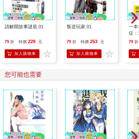
請解開故事謎底 01
叛逆玩家 01
一本
症：
開大
229
253
79
折
特價
元
79
折
特價
元
79
折
人也
的3
加入購物車
加入購物車
您可能也需要