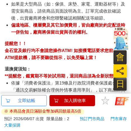
如果是大型商品（如：傢俱、床墊、家電、運動器材等）及
需安裝商品，請依商品頁面說明為主。訂單完成收款確認
後，出貨廠商將會和您聯繫確認相關配送等細節。
偏遠地區、樓層費及其它加價費用，皆由廠商於約定配送時
一併告知，廠商將保留出貨與否的權利。
提醒您！！
金石堂及銀行均不會請您操作ATM! 如接獲電話要求您前往
會
ATM提款機，請不要聽從指示，以免受騙上當！
員
退換貨須知：
**提醒您，鑑賞期不等於試用期，退回商品須為全新狀態**
日
依據「消費者保護法」第19條及行政院消費者保護處公告之
「通訊交易解除權合理例外情事適用準則」，以下商品購買
後，除商品本身有瑕疵外，將不提供7天的猶豫期：
立即結帳
加入購物車
易於腐敗、保存期限較短或解約時即將逾期。（如：生
鮮食品）
※ 本商品會員日滿額金幣加碼回饋最高5倍
依消費者要求所為之客製化給付。（客製化商品）
預計 2026/08/07 出貨
限量品餘：2
預訂門市商品
門市庫存
報紙、期刊或雜誌。（含MOOK、外文雜誌）
大量採購