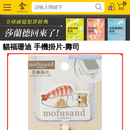
0
貓福珊迪 手機掛片-壽司