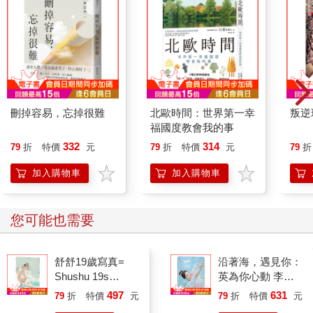
刪掉容易，忘掉很難
北歐時間：世界第一幸
叛逆
福國度教會我的事
332
314
79
折
特價
元
79
折
特價
元
79
折
加入購物車
加入購物車
您可能也需要
舒舒19歲寫真=
沿著海，遇見你：
Shushu 19s
英為你心動 李雅
photography
英1st台灣感性紙
497
631
79
折
特價
元
79
折
特價
元
上電影系列