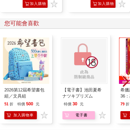
加入購物
加入購物
車
車
您可能會喜歡
2026第12屆希望書包
【電子書】池田夏希
希臘
組／文具組
ナツキプリズム
36
500
30
51
折
特價
元
特價
元
79
折
加入購物車
電子書