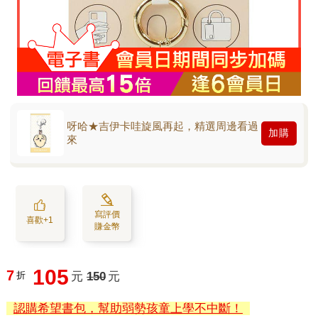
呀哈★吉伊卡哇旋風再起，精選周邊看過
加購
來
寫評價
喜歡+1
賺金幣
105
7
折
元
150
元
認購希望書包，幫助弱勢孩童上學不中斷！