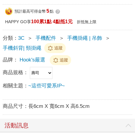
5
預計最高可得金幣
點
?
100累1點 4點抵1元
HAPPY GO享
折抵無上限
分類：
3C
＞
手機配件
＞
手機掛繩 | 吊飾
＞
手機斜背| 頸掛繩
追蹤
品牌：
Hook's嚴選
追蹤
商品規格：
相關主題：
~這些可愛系IP~
商品尺寸：
長6cm X 寬6cm X 高6.5cm
活動訊息