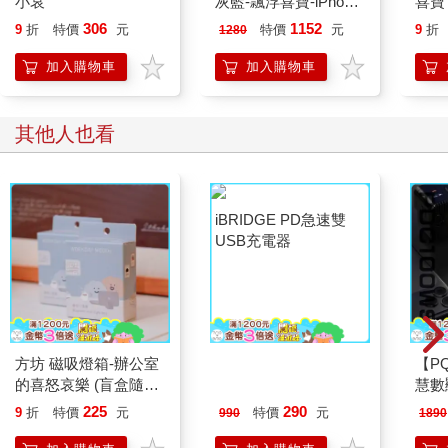
小哀
灰藍-飄浮喜寶-iPhone
喜寶
17 Pro Max
306
1152
9
折
特價
元
特價
元
9
折
1280
加入購物車
加入購物車
其他人也看
方坊 磁吸燈箱-辦公室
iBRIDGE PD急速雙
【PQ
的喜怒哀樂 (盲盒隨機
USB充電器
慧數
出貨)
器/
225
290
9
折
特價
元
特價
元
990
1890
(PD