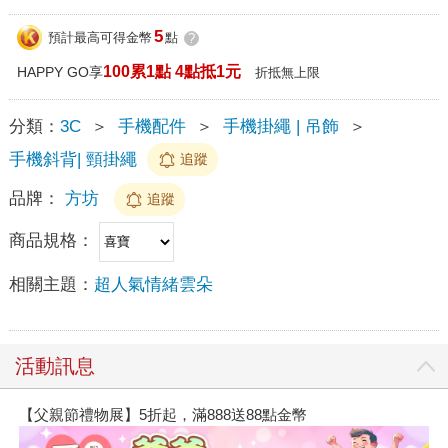
5
預計最高可得金幣
點
?
100累1點 4點抵1元
HAPPY GO享
折抵無上限
分類：
3C
＞
手機配件
＞
手機掛繩 | 吊飾
＞
手機斜背| 頸掛繩
追蹤
品牌：
方坊
追蹤
商品規格：
相關主題：
超人氣情緒雲朵
活動訊息
【父親節禮物展】5折起，滿888送88點金幣