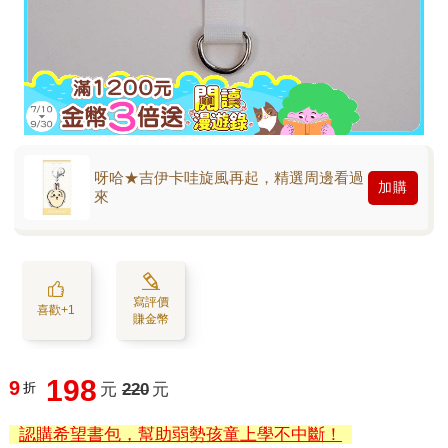
呀哈★吉伊卡哇旋風再起，精選周邊看過
加購
來
寫評價
喜歡+1
賺金幣
198
9
折
元
220
元
認購希望書包，幫助弱勢孩童上學不中斷！