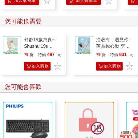
加入購物車
加入購物車
您可能也需要
舒舒19歲寫真=
沿著海，遇見你：
Shushu 19s
英為你心動 李雅
photography
英1st台灣感性紙
497
631
79
折
特價
元
79
折
特價
元
上電影系列
加入購物
加入購物
車
車
您可能會喜歡