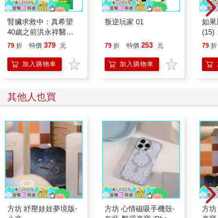
腎臟求救中：真希望
叛逆玩家 01
如果
40歲之前洪永祥醫師
(1
就告訴我這些事
貓漫
379
253
79
折
特價
元
79
折
特價
元
79
折
加入購物車
加入購物車
其他人也買
方坊 紓壓娃娃夢境版-
方坊 心情磁吸手機殼-
方坊