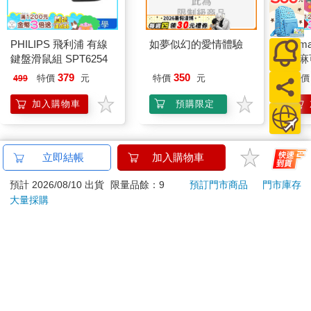
PHILIPS 飛利浦 有線
如夢似幻的愛情體驗
Tam
鍵盤滑鼠組 SPT6254
塔麻
園系
379
350
特價
元
特價
元
特價
499
地冰
加入購物車
預購限定
訂購/退換貨須知
立即結帳
加入購物車
預計 2026/08/10 出貨
限量品餘：9
預訂門市商品
門市庫存
加入金石堂 LINE 官方帳號『完成綁定』，隨時掌握出貨動
大量採購
態：
商品運送說明：
本公司所提供的產品配送區域範圍目前僅限台灣本島。注