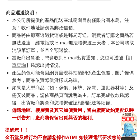
Ergotech人因 SW216
典藏-古美術8月2026第
SKB
2.01吋衡動智慧腕錶
405期
版)
890
228
特價
元
特價
元
92
折
1590
240
加入購物車
加入購物車
訂購/退換貨須知
加入金石堂 LINE 官方帳號『完成綁定』，隨時掌握出貨動
態：
商品運送說明：
本公司所提供的產品配送區域範圍目前僅限台灣本島。注