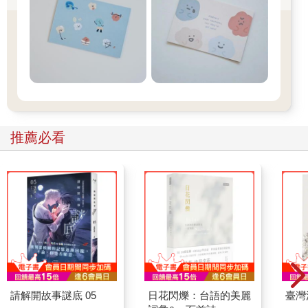
推薦必看
請解開故事謎底 05
日花閃爍：台語的美麗
臺灣