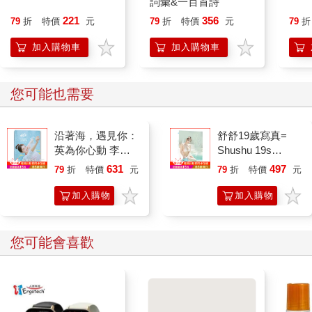
詞彙&一百首詩
221
356
79
折
特價
元
79
折
特價
元
79
折
加入購物車
加入購物車
其他人也看
Double A 3號鹼性電池
【KINYO】CUH20 單
GKI
(8入泡殼)
孔豆腐頭USB充電器
Poc
(隨機出貨不挑色)
輸器套
105
89
特價
元
特價
元
150
99
3699
雙版