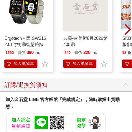
加入購物車
加入購物車
您可能也需要
沿著海，遇見你：
舒舒19歲寫真=
英為你心動 李雅
Shushu 19s
英1st台灣感性紙
photography
631
497
79
折
特價
元
79
折
特價
元
上電影系列
加入購物
加入購物
車
車
您可能會喜歡