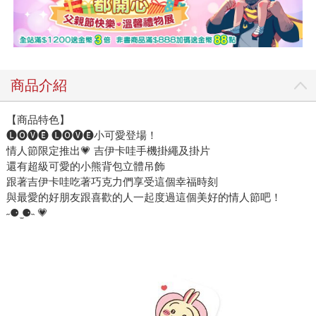
商品介紹
【商品特色】
🅛🅞🅥🅔 🅛🅞🅥🅔小可愛登場！
情人節限定推出💗 吉伊卡哇手機掛繩及掛片
還有超級可愛的小熊背包立體吊飾
跟著吉伊卡哇吃著巧克力們享受這個幸福時刻
與最愛的好朋友跟喜歡的人一起度過這個美好的情人節吧！
˶⚈ ̫⚈˵ 💗