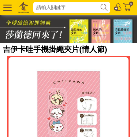
0
吉伊卡哇手機掛繩夾片(情人節)