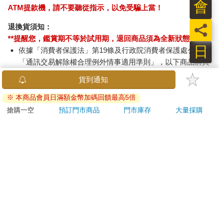
會
意！收件地址請勿為郵政信箱。
商品將由廠商透過貨運或是郵局寄送。消費者訂購之商品若
員
無法送達，經電話或 E-mail無法聯繫逾三天者，本公司將取
消該筆訂單，並且全額退款。
日
當廠商出貨後，您會收到E-mail出貨通知，您也可透過【
訂
單查詢
】確認出貨情況。
產品顏色可能會因網頁呈現與拍攝關係產生色差，圖片僅供
參考，商品依實際供貨樣式為準。
如果是大型商品（如：傢俱、床墊、家電、運動器材等）及
需安裝商品，請依商品頁面說明為主。訂單完成收款確認
後，出貨廠商將會和您聯繫確認相關配送等細節。
偏遠地區、樓層費及其它加價費用，皆由廠商於約定配送時
一併告知，廠商將保留出貨與否的權利。
提醒您！！
金石堂及銀行均不會請您操作ATM! 如接獲電話要求您前往
ATM提款機，請不要聽從指示，以免受騙上當！
退換貨須知：