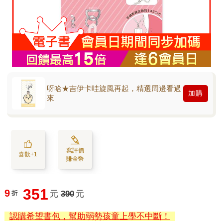
呀哈★吉伊卡哇旋風再起，精選周邊看過
加購
來
寫評價
喜歡+1
賺金幣
351
9
折
元
390
元
認購希望書包，幫助弱勢孩童上學不中斷！