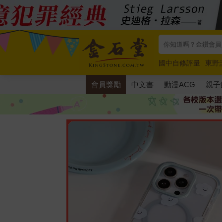
國中自修評量
東野
唯紅花綻放
奧德賽
會員獎勵
中文書
動漫ACG
親子