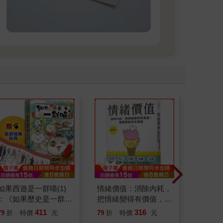
如果西遊是一群喵(1)
情緒價值：消除內耗，
刪掉容
：《如果歷史是一群
把情緒變得有價值，跟
喵》作者最新力作，附
誰都能自在相處
411
316
79
折
特價
元
79
折
特價
元
79
折
【首卷特典】拉頁