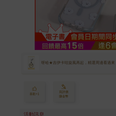
呀哈★吉伊卡哇旋風再起，精選周邊看過來
寫評價
喜歡+1
賺金幣
活動訊息