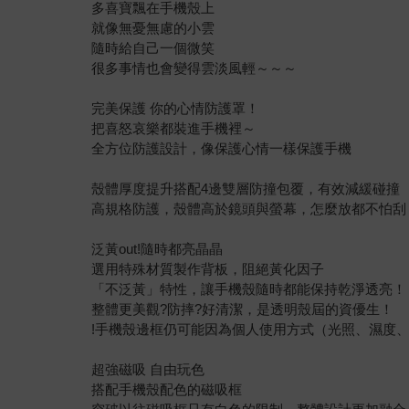
多喜寶飄在手機殼上
就像無憂無慮的小雲
隨時給自己一個微笑
很多事情也會變得雲淡風輕～～～
完美保護 你的心情防護罩！
把喜怒哀樂都裝進手機裡～
全方位防護設計，像保護心情一樣保護手機
殼體厚度提升搭配4邊雙層防撞包覆，有效減緩碰撞
高規格防護，殼體高於鏡頭與螢幕，怎麼放都不怕刮
泛黃out!隨時都亮晶晶
選用特殊材質製作背板，阻絕黃化因子
「不泛黃」特性，讓手機殼隨時都能保持乾淨透亮！
整體更美觀?防摔?好清潔，是透明殼屆的資優生！
!手機殼邊框仍可能因為個人使用方式（光照、濕度、
超強磁吸 自由玩色
搭配手機殼配色的磁吸框