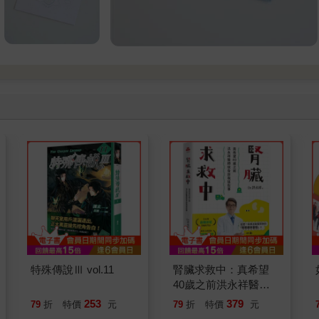
特殊傳說Ⅲ vol.11
腎臟求救中：真希望
40歲之前洪永祥醫師
就告訴我這些事
253
379
79
折
特價
元
79
折
特價
元