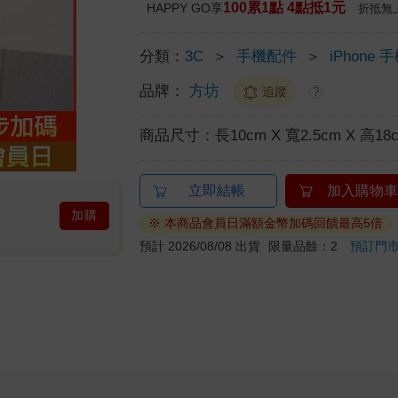
100累1點 4點抵1元
HAPPY GO享
折抵無
分類：
3C
＞
手機配件
＞
iPhone
品牌：
方坊
追蹤
?
商品尺寸：
長10cm X 寬2.5cm X 高18
立即結帳
加入購物車
加購
※ 本商品會員日滿額金幣加碼回饋最高5倍
預計 2026/08/08 出貨
限量品餘：2
預訂門