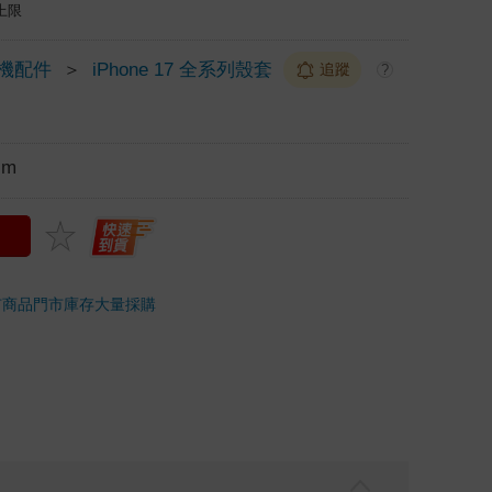
上限
 手機配件
＞
iPhone 17 全系列殼套
追蹤
?
cm
市商品
門市庫存
大量採購