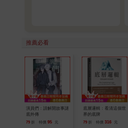
推薦必看
演員們：請解開故事謎
底層邏輯：看清這個世
底外傳
界的底牌
95
316
79
折
特價
元
79
折
特價
元