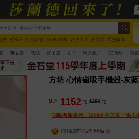
圭吾
楊双子
公益書包
16647續集
吉伊卡哇
高希均
通靈藥師
路邊攤新作
馬斯克
玩具總動員5
超慢跑
館
英文書
雜誌
電子書
文具
玩具親子
3C電玩
家
方坊 心情磁吸手機殼-灰藍-飄
1152
9
折
元
1280
元
認購希望書包，幫助弱勢孩童上學不
55
預計最高可得金幣
點
?