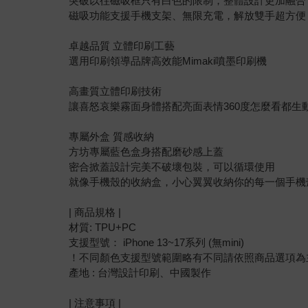
突破以往磁吸框只有白色的限制，整體設計更加融合
磁吸功能支援手機支架、無限充電，解放雙手超方便
卓越品質 立體印刷工藝
選用印刷領導品牌高效能Mimaki噴墨印刷機
高畫質立體印刷技術
讓喜怒哀樂霧面身體搭配亮面表情360度怎麼看都生
專屬外盒 質感收納
方坊專屬藍色盒身搭配磨砂感上蓋
密合掀蓋設計完美不破壞包裝，可以循環使用
就像手機殼的收納盒，小心翼翼收納你的每一個手機
| 商品規格 |
材質: TPU+PC
支援型號： iPhone 13~17系列 (無mini)
！不同顏色支援型號範圍略有不同請依照商品選項為
產地 : 台灣設計印刷、中國製作
| 注意事項 |