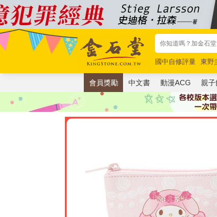
國中自修評量
東野
唯紅花綻放
奧德賽
會員獎勵
中文書
動漫ACG
親子