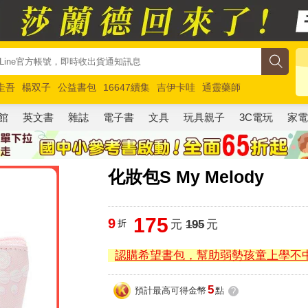
圭吾
楊双子
公益書包
16647續集
吉伊卡哇
通靈藥師
路邊攤新作
馬斯克
玩具總動員5
超慢跑
館
英文書
雜誌
電子書
文具
玩具親子
3C電玩
家
化妝包S My Melody
175
9
折
元
195
元
認購希望書包，幫助弱勢孩童上學不
5
預計最高可得金幣
點
?