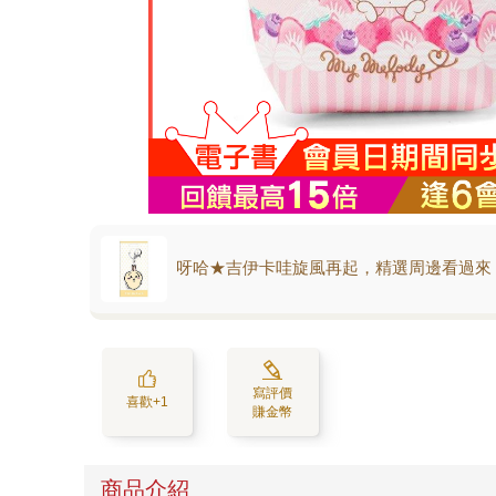
呀哈★吉伊卡哇旋風再起，精選周邊看過來
寫評價
喜歡+1
賺金幣
商品介紹