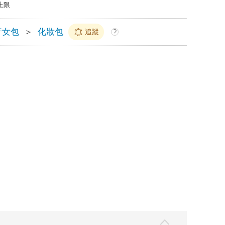
上限
行女包
＞
化妝包
追蹤
?