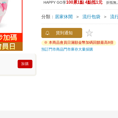
100累1點 4點抵1元
HAPPY GO享
折抵無
分類：
居家休閒
＞
流行包袋
＞
流
貨到通知
※ 本商品會員日滿額金幣加碼回饋最高8倍
預訂門市商品
門市庫存
大量採購
加購