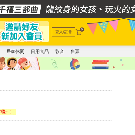
0
登入/註冊
電
居家休閒
日用食品
影音
售票
中斷！