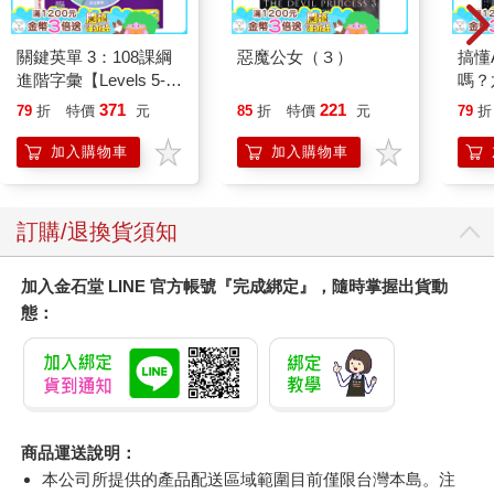
關鍵英單 3：108課綱
惡魔公女（３）
搞懂
進階字彙【Levels 5-
嗎？
6】（32K+加贈寂天雲
智慧
371
221
79
折
特價
元
85
折
特價
元
79
折
Mebook單字學習
APP）
加入購物車
加入購物車
訂購/退換貨須知
加入金石堂 LINE 官方帳號『完成綁定』，隨時掌握出貨動
態：
商品運送說明：
本公司所提供的產品配送區域範圍目前僅限台灣本島。注