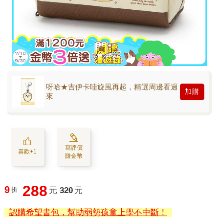
呀哈★吉伊卡哇旋風再起，精選周邊看過
加購
來
寫評價
喜歡+1
賺金幣
288
9
折
元
320
元
認購希望書包，幫助弱勢孩童上學不中斷！