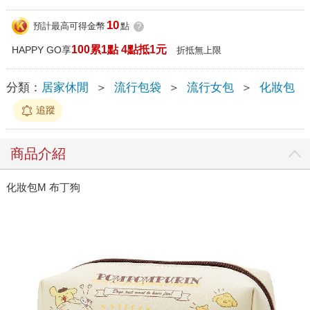
10
預計最高可得金幣
點
?
100累1點 4點抵1元
HAPPY GO享
折抵無上限
分類：
居家休閒
＞
流行包袋
＞
流行女包
＞
化妝包
追蹤
商品介紹
化妝包M 布丁狗