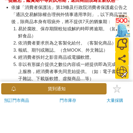
**提醒您，鑑賞期不等於試用期，退回商品須為全新狀態**
依據「消費者保護法」第19條及行政院消費者保護處公告之
「通訊交易解除權合理例外情事適用準則」，以下商品購買
後，除商品本身有瑕疵外，將不提供7天的猶豫期：
易於腐敗、保存期限較短或解約時即將逾期。（如：生
鮮食品）
依消費者要求所為之客製化給付。（客製化商品）
報紙、期刊或雜誌。（含MOOK、外文雜誌）
經消費者拆封之影音商品或電腦軟體。
非以有形媒介提供之數位內容或一經提供即為完成之線
上服務，經消費者事先同意始提供。（如：電子書、電
子雜誌、下載版軟體、虛擬商品…等）
已拆封之個人衛生用品。（如：內衣褲、刮鬍刀、除毛
貨到通知
刀…等）
若非上列種類商品，均享有到貨7天的猶豫期（含例假
預訂門市商品
門市庫存
大量採購
日）。
辦理退換貨時，商品（組合商品恕無法接受單獨退貨）必須
是您收到商品時的原始狀態（包含商品本體、配件、贈品、
保證書、所有附隨資料文件及原廠內外包裝…等），請勿直