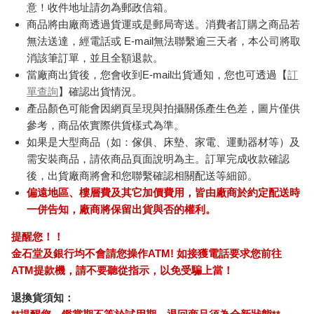
意！收件地址請勿為郵政信箱。
商品將由廠商透過貨運或是郵局寄送。消費者訂購之商品若
無法送達，經電話或 E-mail無法聯繫逾三天者，本公司將取
消該筆訂單，並且全額退款。
當廠商出貨後，您會收到E-mail出貨通知，您也可透過【
訂
單查詢
】確認出貨情況。
產品顏色可能會因網頁呈現與拍攝關係產生色差，圖片僅供
參考，商品依實際供貨樣式為準。
如果是大型商品（如：傢俱、床墊、家電、運動器材等）及
需安裝商品，請依商品頁面說明為主。訂單完成收款確認
後，出貨廠商將會和您聯繫確認相關配送等細節。
偏遠地區、樓層費及其它加價費用，皆由廠商於約定配送時
一併告知，廠商將保留出貨與否的權利。
提醒您！！
金石堂及銀行均不會請您操作ATM! 如接獲電話要求您前往
ATM提款機，請不要聽從指示，以免受騙上當！
退換貨須知：