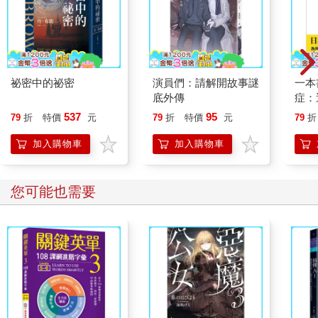
祕密中的祕密
演員們：請解開故事謎
一本
底外傳
症：
開大
537
95
79
折
特價
元
79
折
特價
元
79
折
人也
的3
加入購物車
加入購物車
您可能也需要