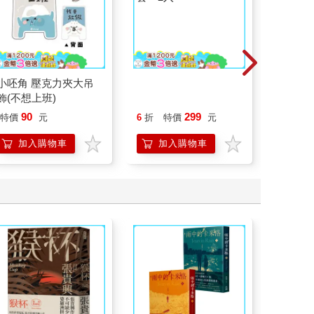
小呸角 壓克力夾大吊
角落小夥伴－造型護照
O tan
飾(不想上班)
套－2入
90
299
19
特價
元
6
折
特價
元
特價
加入購物車
加入購物車
加