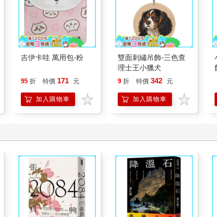
吉伊卡哇 萬用包-粉
雙面刺繡吊飾-三色查
理士王小獵犬
171
342
95
折
特價
元
9
折
特價
元
加入購物車
加入購物車