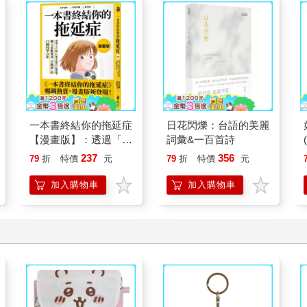
一本書終結你的拖延症
日花閃爍：台語的美麗
【漫畫版】：透過「小
詞彙&一百首詩
行動」打開大腦的行動
237
356
79
折
特價
元
79
折
特價
元
開關，懶人也能變身
「行動派」的37個科
加入購物車
加入購物車
學方法