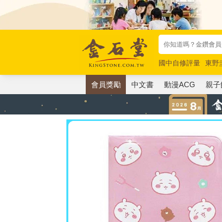
國中自修評量
東野
唯紅花綻放
奧德賽
會員獎勵
中文書
動漫ACG
親子