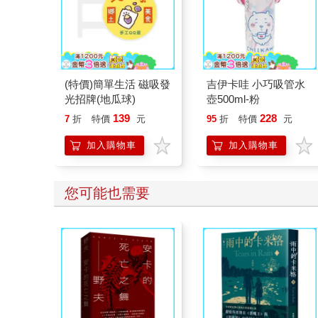
(特價)簡單生活 磁吸發
吉伊卡哇 小巧吸管水
光招牌(地瓜球)
壺500ml-粉
139
228
7
折
特價
元
95
折
特價
元
加入購物車
加入購物車
您可能也需要