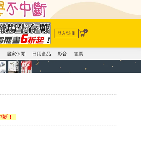
0
登入/註冊
電
居家休閒
日用食品
影音
售票
中斷！