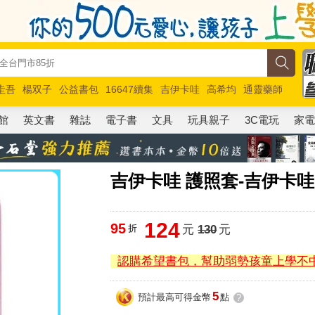
圭吾
楊双子
公益書包
16647續集
吉伊卡哇
高希均
通靈藥師
路邊攤新作
馬斯克
玩具總動員5
超慢跑
館
英文書
雜誌
電子書
文具
玩具親子
3C電玩
家
吉伊卡哇 護照套-吉伊卡哇
124
95
折
元
130
元
認購希望書包，幫助弱勢孩童上學不
5
預計最高可得金幣
點
?