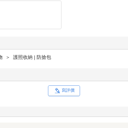
物
＞
護照收納 | 防搶包
寫評價