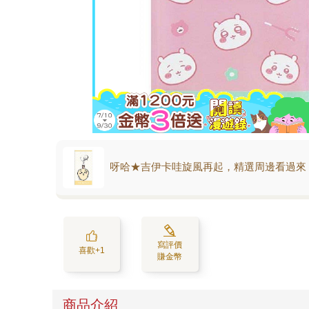
呀哈★吉伊卡哇旋風再起，精選周邊看過來
寫評價
喜歡+1
賺金幣
商品介紹