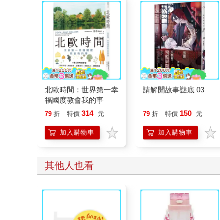
北歐時間：世界第一幸
請解開故事謎底 03
福國度教會我的事
314
150
79
折
特價
元
79
折
特價
元
加入購物車
加入購物車
其他人也看