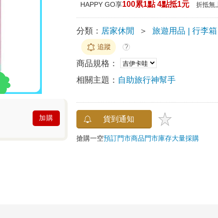
100累1點 4點抵1元
HAPPY GO享
折抵無
分類：
居家休閒
＞
旅遊用品 | 行李箱
追蹤
?
商品規格：
相關主題：
自助旅行神幫手
加購
貨到通知
搶購一空
預訂門市商品
門市庫存
大量採購