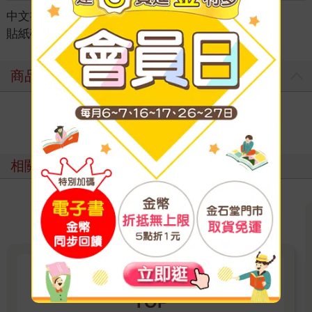
中文書
＞
童書/青少年
＞
遊戲書/練習本
＞
貼紙磁鐵書
商品評價
寫評價
相關主題
2026第一季季暢銷-童書/青少年
TOP