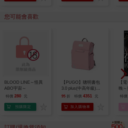
您可能會喜歡
BLOOD LINE～怪異
【PUGO】聰明書包
【電
ABO宇宙～
3.0 plus(中高年級)藕
晚～
粉 全新進化玩美上市
(番外
280
4351
特價
元
95
折
特價
元
特價
預購限定
加入購物車
訂購/退換貨須知