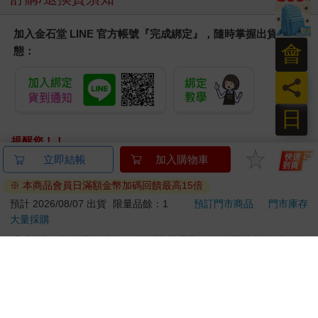
加入金石堂 LINE 官方帳號『完成綁定』，隨時掌握出貨動
會
態：
員
日
提醒您！！
金石堂及銀行均不會請您操作ATM! 如接獲電話要求您前往
立即結帳
加入購物車
ATM提款機，請不要聽從指示，以免受騙上當！
※ 本商品會員日滿額金幣加碼回饋最高15倍
退換貨須知：
預計 2026/08/07 出貨
限量品餘：1
預訂門市商品
門市庫存
大量採購
**提醒您，鑑賞期不等於試用期，退回商品須為全新狀態**
依據「消費者保護法」第19條及行政院消費者保護處公告之
「通訊交易解除權合理例外情事適用準則」，以下商品購買
後，除商品本身有瑕疵外，將不提供7天的猶豫期：
易於腐敗、保存期限較短或解約時即將逾期。（如：生
鮮食品）