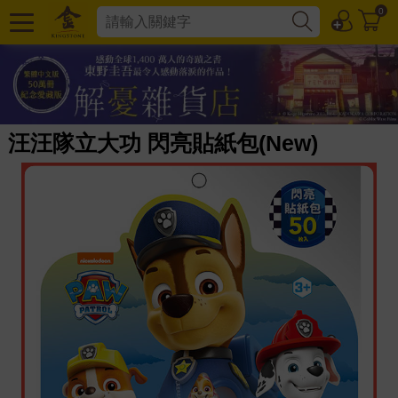
0
汪汪隊立大功 閃亮貼紙包(New)