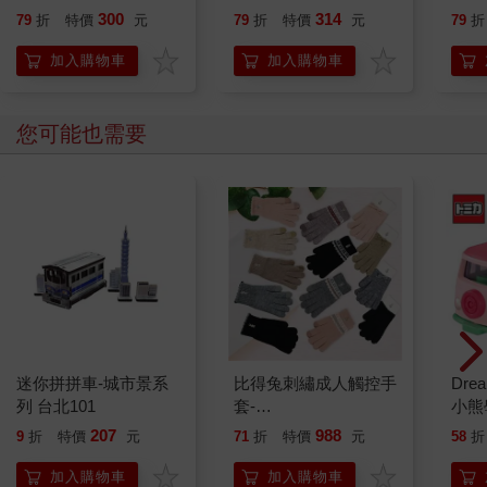
300
314
79
折
特價
元
79
折
特價
元
79
折
加入購物車
加入購物車
您可能也需要
迷你拼拼車-城市景系
比得兔刺繡成人觸控手
Dre
列 台北101
套-
小熊
GL8631/GL8633/GL8634-
傑琪
207
988
9
折
特價
元
71
折
特價
元
58
折
22cm-4雙入
小汽
加入購物車
加入購物車