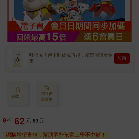
呀哈★吉伊卡哇旋風再起，精選周邊看過
加購
來
寫評價
喜歡+1
賺金幣
62
9
折
元
69
元
認購希望書包，幫助弱勢孩童上學不中斷！