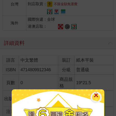
到店取貨：
台灣
不限金額免運費
國際快遞：全球
海外
港澳店取：
詳細資料
語言
中文繁體
裝訂
紙本平裝
ISBN
4714809912346
分級
普通級
商品規
頁數
0
19*21.5
格
適讀年
出版地
台灣
全齡適讀
齡
注音
級別