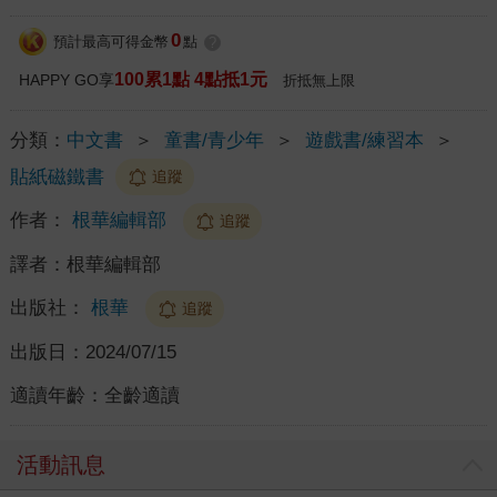
0
預計最高可得金幣
點
?
100累1點 4點抵1元
HAPPY GO享
折抵無上限
分類：
中文書
＞
童書/青少年
＞
遊戲書/練習本
＞
貼紙磁鐵書
追蹤
作者：
根華編輯部
追蹤
譯者：
根華編輯部
出版社：
根華
追蹤
出版日：
2024/07/15
適讀年齡：
全齡適讀
活動訊息