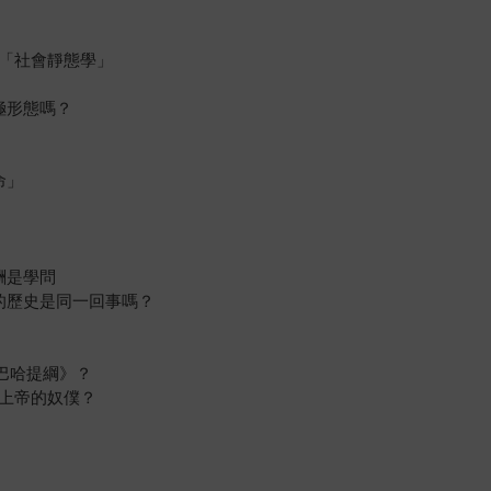
和「社會靜態學」
極形態嗎？
命」
酬是學問
實的歷史是同一回事嗎？
巴哈提綱》？
了上帝的奴僕？