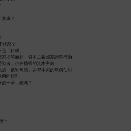
？
了蠢事？
？
做了什麼？
不是「科學」
義國家揭竿而起，資本主義國家調整行動
的勞動者，仍在擴張的資本主義
弱化的「被剝奪感」與資本家的無償佔用
佔用的類別
只值一筆工錢嗎？
角度？