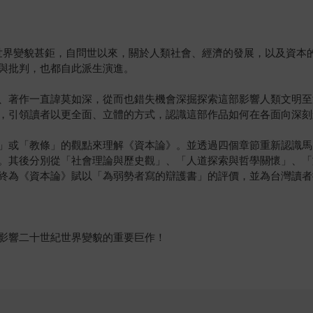
世界變貌甚鉅，自問世以來，關於人類社會、經濟的發展，以及資本
與批判，也都自此派生演進。
、著作一直諱莫如深，從而也錯失機會深掘探索這部影響人類文明至
，引領讀者以更全面、立體的方式，認識這部作品如何在各面向深刻
」或「教條」的觀點來理解《資本論》。並透過四個章節重新認識馬
。其後分別從「社會理論與歷史觀」、「人道探索與哲學關懷」、「
終為《資本論》賦以「為弱勢者寫的辯護書」的評價，並為台灣讀者
影響二十世紀世界變貌的重要巨作！