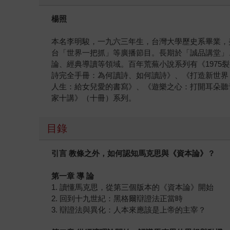
楊照
本名李明駿，一九六三年生，台灣大學歷史系畢業，美
台「世界一把抓」等廣播節目。長期於「誠品講堂」
論、經典導讀等領域。百年荒蕪小說系列有《1975
詩完全手冊：為何讀詩、如何讀詩》、《打造新世界
人生：給女兒愛的書寫》、《遊樂之心：打開耳朵聽
家十講》（十冊）系列。
目錄
引言 教條之外，如何認知馬克思與《資本論》？
第一章 導 論
1. 讀懂馬克思，從第三個版本的《資本論》開始
2. 回到十九世紀：黑格爾辯證法正當時
3. 辯證法與異化：人本來應該是上帝的主宰？