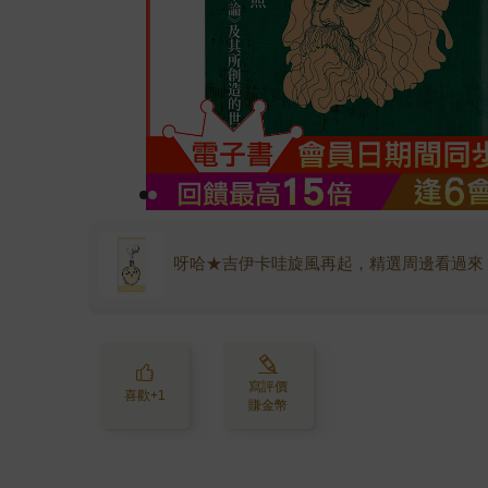
呀哈★吉伊卡哇旋風再起，精選周邊看過來
寫評價
喜歡+1
賺金幣