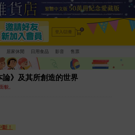
0
登入/註冊
電
居家休閒
日用食品
影音
售票
本論》及其所創造的世界
面貌。
中斷！