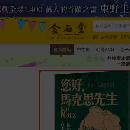
國中自修評量
東野
唯紅花綻放
奧德賽
會員獎勵
中文書
動漫ACG
親子