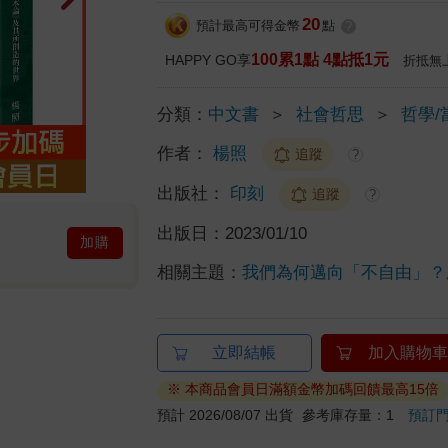
20
預計最高可得金幣
點
?
100累1點 4點抵1元
HAPPY GO享
折抵無
分類：
中文書
＞
社會哲思
＞
哲學/
作者：
楊照
追蹤
?
出版社：
印刻
追蹤
?
出版日：
2023/01/10
加購
相關主題：
我們為何邁向「不自由」？
立即結帳
加入購物車
※ 本商品會員日滿額金幣加碼回饋最高15倍
預計 2026/08/07 出貨
參考庫存量：1
預訂