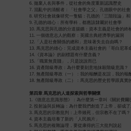
6. 拋棄人名與事件，從社會的角度重新認識歷史
7. 混亂中的清醒者：「社會學之父」孔德眼中的社會
8. 研究社會就像研究一隻貓：孔德的「三階段論」
9. 孔德的雄心：所有學科，都應該隸屬於社會學
10. 馬克思與孔德的分道揚鑣：資本主義是社會的終
11. 一個德意志人的觀察：英國古典經濟學的漏洞
12.「人是社會關係的總和」意味著失去自由嗎？
13. 馬克思的雄心：完成資本主義社會的「哥白尼革
14.《資本論》的副標題有什麼含義？
15.「職業無貴賤」，只是說說而已
16. 資產階級專政：為什麼要刻意地抹殺階級意識？
17. 無產階級專政（一）：我的報酬是友誼，我的報
18. 無產階級專政（二）：馬克思的歷史哲學跟真
第四章 馬克思的人道探索與哲學關懷
1.《德意志意識形態》：為什麼第一章叫《關於費爾
2. 投射論與反轉論：為什麼我們創造了上帝，卻成
3. 馬克思的宗教批判：上帝雖死，但宗教不在了嗎？
4. 資本主義培養了新的「人民鴉片」
5. 馬克思的複雜論理，要從康得的三大批判說起