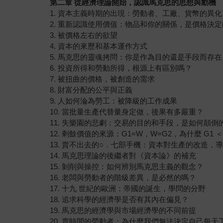
第二章 從經濟理論開始，認識馬克思的思想與動機
1. 資本主義時期的出現：勞動者、工廠、貨幣的異化
2. 重新認識使用價值：物品和你的關係，是價格決
3. 被價格左右的欲望
4. 資本的來歷和基本運作方式
5. 馬克思的靈魂拷問：你是作為目的還是手段而存在
6. 投資所得和勞動所得，根源上有區別嗎？
7. 被扭曲的價格，被創造的需求
8. 財富分配的公平與正義
9. 人如何淪為勞工：被降級的工作成果
10. 當批量生產代替量身定做，後果有多嚴重？
11. 失樂園的悲劇：交易的目的和手段，是如何顛倒
12. 剩餘價值的來源：G1=W，W=G2，為什麼 G1 ＜ 
13. 賣不出去的○．七部手機：資本對生產的改造，
14. 馬克思理論的後繼者對《資本論》的補充
15. 剝削與操控：如何辨別馬克思主義的觀念？
16. 老闆與勞動者的階級差異，是必然的嗎？
17. 十九 世紀的歐洲：帝國的誕生，學問的分野
18. 追求科學的經濟學是否有其內在偏見？
19. 馬克思的經濟學與市場經濟學的不同前提
20. 賣時間的勞動者：為什麼我們無法決定自己每天