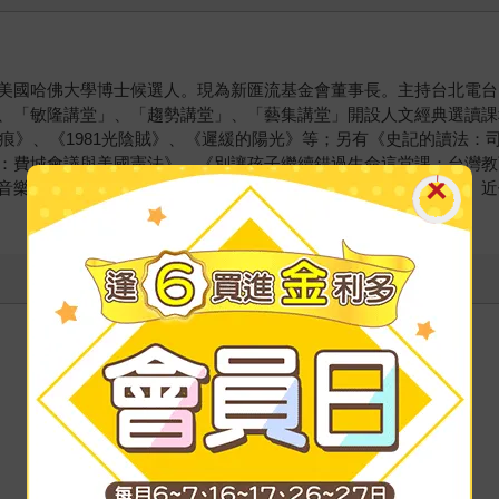
國哈佛大學博士候選人。現為新匯流基金會董事長。主持台北電台「楊照
、「敏隆講堂」、「趨勢講堂」、「藝集講堂」開設人文經典選讀課
裂痕》、《1981光陰賊》、《遲緩的陽光》等；另有《史記的讀法
：費城會議與美國憲法》、《別讓孩子繼續錯過生命這堂課：台灣教
音樂》、《世界就像一隻小風車：李維史陀與憂鬱的熱帶》等書。近