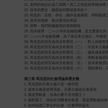
21. 老闆的地位比員工高嗎？員工之間是競爭關係嗎
22. 資本的歷史：錢是如何變成資本的？
23. 利息的「必然」存在：錢存在抽屜裡，何時變成
24. 資本與債務：無法實現的承諾
25. 貨幣：我們與國家間的債務關係
26. 泡沫經濟：二○○八年的金融危機，是怎麼發生的
27. 二○○八年金融危機：為了保住美元地位，中國
28. 馬克思的預言為何沒有實現（一）：對人的研究
29. 馬克思的預言為何沒有實現（二）：非資本主
30. 馬克思的預言為何沒有實現（三）：越來越多
31. 馬克思的預言為何沒有實現（四）：勞動者被
32. 馬克思的預言為何沒有實現（五）：資本家無償
33. 馬克思的預言為何沒有實現（六）：我的專利，
第三章 馬克思的社會理論與歷史觀
1. 馬克思的共產主義不是一種空想
2. 資本主義是經濟系統，共產主義是社會系統
3. 都是勞動者，你為什麼不支持罷工？
4. 面對罷工，你站在消費者的角度，還是勞動者的
5. 如何認識工業化的社會：社會學的誕生