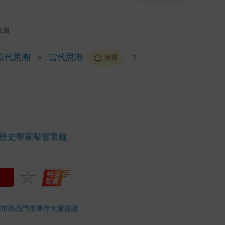
上限
當代思潮
＞
當代思潮
追蹤
?
歷史學家敲響警鐘
門市商品
門市庫存
大量採購