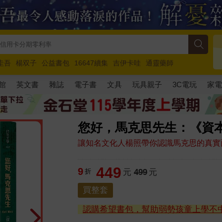
圭吾
楊双子
公益書包
16647續集
吉伊卡哇
通靈藥師
路邊攤新作
馬斯克
玩具總動員5
超慢跑
館
英文書
雜誌
電子書
文具
玩具親子
3C電玩
家
您好，馬克思先生：《資
讓知名文化人楊照帶你認識馬克思的真實
449
9
折
元
499
元
買整套
認購希望書包，幫助弱勢孩童上學不