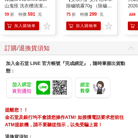
賊（Disney＋影集雙
界的
面書衣海報版）
363
31
79
折
特價
元
79
折
特價
元
79
折
加入購物車
加入購物車
您可能會喜歡
大家
202
韓國SANDOKKAEBI
【艾系列】艾淨化草本
山鬼怪 洗衣槽清潔劑
除穢噴霧70g （除穢/
450公克-10包組
平安/淨化/艾草/芙蓉/
591
299
59
折
特價
元
75
折
特價
元
220
抹草） 此為單瓶賣場