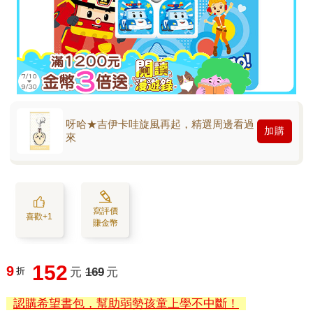
呀哈★吉伊卡哇旋風再起，精選周邊看過
加購
來
寫評價
喜歡+1
賺金幣
152
9
折
元
169
元
認購希望書包，幫助弱勢孩童上學不中斷！