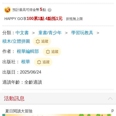
5
預計最高可得金幣
點
?
100累1點 4點抵1元
HAPPY GO享
折抵無上限
分類：
中文書
＞
童書/青少年
＞
學習玩教具
＞
積木/立體拼圖
追蹤
作者：
根華編輯部
追蹤
出版社：
根華
追蹤
出版日：
2025/06/24
適讀年齡：
全齡適讀
活動訊息
夏日閱讀大冒險
P