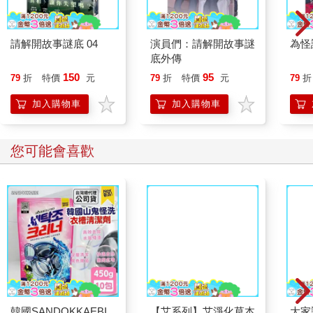
請解開故事謎底 04
演員們：請解開故事謎
為怪
底外傳
150
95
79
折
特價
元
79
折
特價
元
79
折
加入購物車
加入購物車
其他人也買
波西傑克森1：神火之
好玩ㄅㄆㄇ
Min