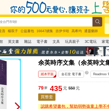
圭吾
楊双子
公益書包
16647續集
吉伊卡哇
高希均
通靈藥師
路邊攤新作
馬斯克
玩具總動員5
超慢跑
館
英文書
雜誌
電子書
文具
玩具親子
3C電玩
家
余英時序文集（余英時文集
?
紙本平裝
金石堂 電子書
Readmoo
435
79
折
元
550
元
買整套
認購希望書包，幫助弱勢孩童上學不