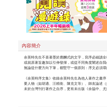
內容簡介
余英時先生不喜著墨於應酬式的文字，寫序必細讀全
或就原著旨趣加以引伸發揮，或從不同角度闡述自我
無論從什麼方向下筆，都堅守一個原則：序文必須環
《余英時序文集》收錄余英時先生為他人著作之書序
要人物（如胡適、汪精衛、陳克文等）、師友論述（
未於台灣刊行著作之自序，更有未出版《余協中、尤