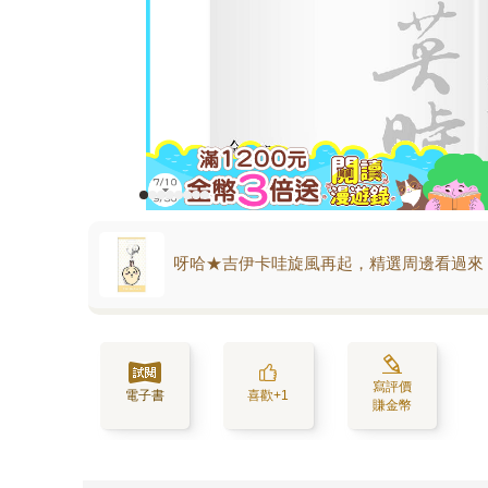
呀哈★吉伊卡哇旋風再起，精選周邊看過來
寫評價
電子書
喜歡+1
賺金幣