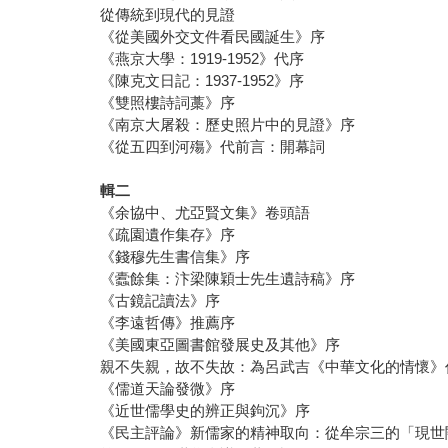
從傳統到現代的見證
《從美國外交文件看民國誕生》序
《燕京大學：1919-1952》代序
《陳克文日記：1937-1952》序
《雙照樓詩詞藁》序
《南京大屠殺：歷史照片中的見證》序
《從五四到河殤》代前言：開幕詞
輯二
《余協中、尤亞賢文集》卷頭語
《疏園遺作集存》序
《錢穆先生書信集》序
《蠹餘集：汴梁陳穎士先生遺詩稿》序
《古鏡記讀法》序
《李遠哲傳》推薦序
《美國東亞圖書館發展史及其他》序
親不失親，故不失故：為呂武吉《中華文化的情懷》
《儒道天論發微》序
《近世儒學史的辨正與鉤沉》序
《民主評論》新儒家的精神取向：從牟宗三的「現世