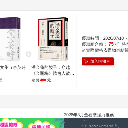
優惠時間：2026/07/10 ~2
優惠組合價：
75
折
特
※實際價格依購物車結
加入購物車
序文集（余英時
潘金蓮的餃子：穿越
）
《金瓶梅》體會人欲本
色，究竟美食底蘊
元
定價
480
元
2026年8月金石堂強力推薦