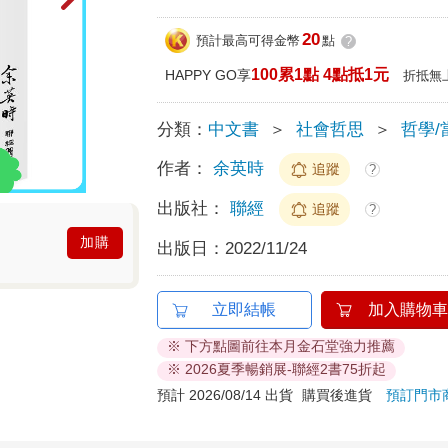
20
預計最高可得金幣
點
?
100累1點 4點抵1元
HAPPY GO享
折抵無
分類：
中文書
＞
社會哲思
＞
哲學/
作者：
余英時
追蹤
?
出版社：
聯經
追蹤
?
加購
出版日：
2022/11/24
立即結帳
加入購物車
※ 下方點圖前往本月金石堂強力推薦
※ 2026夏季暢銷展-聯經2書75折起
預計 2026/08/14 出貨
購買後進貨
預訂門市