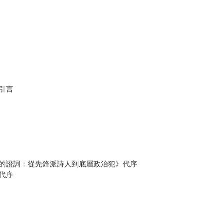
引言
的證詞：從先鋒派詩人到底層政治犯》代序
代序