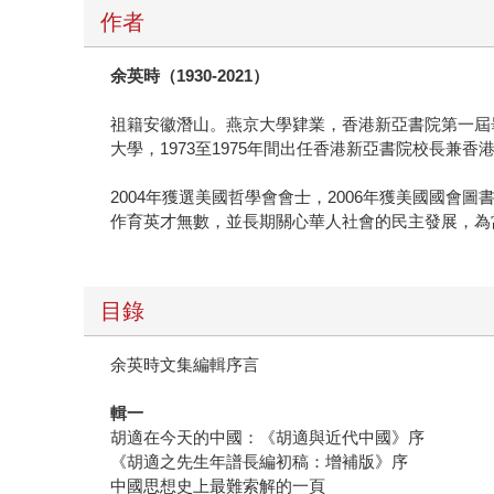
作者
余英時（1930-2021
）
祖籍安徽潛山。燕京大學肄業，香港新亞書院第一屆
大學，1973至1975年間出任香港新亞書院校長兼香
2004年獲選美國哲學會會士，2006年獲美國國
作育英才無數，並長期關心華人社會的民主發展，為
目錄
余英時文集編輯序言
輯一
胡適在今天的中國：《胡適與近代中國》序
《胡適之先生年譜長編初稿：增補版》序
中國思想史上最難索解的一頁