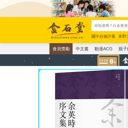
國中自修評量
東野
唯紅花綻放
奧德賽
會員獎勵
中文書
動漫ACG
親子