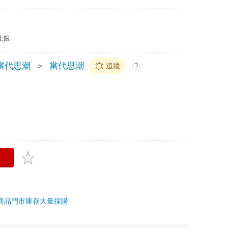
上限
當代思潮
＞
當代思潮
追蹤
?
商品
門市庫存
大量採購