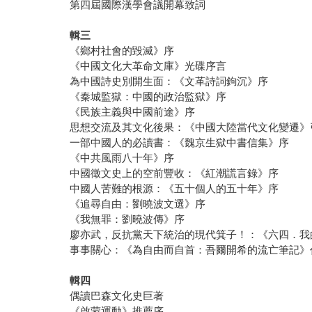
第四屆國際漢學會議開幕致詞
輯三
《鄉村社會的毀滅》序
《中國文化大革命文庫》光碟序言
為中國詩史別開生面：《文革詩詞鉤沉》序
《秦城監獄：中國的政治監獄》序
《民族主義與中國前途》序
思想交流及其文化後果：《中國大陸當代文化變遷》
一部中國人的必讀書：《魏京生獄中書信集》序
《中共風雨八十年》序
中國徵文史上的空前豐收：《紅潮謊言錄》序
中國人苦難的根源：《五十個人的五十年》序
《追尋自由：劉曉波文選》序
《我無罪：劉曉波傳》序
廖亦武，反抗黨天下統治的現代箕子！：《六四．我
事事關心：《為自由而自首：吾爾開希的流亡筆記》
輯四
偶讀巴森文化史巨著
《啟蒙運動》推薦序