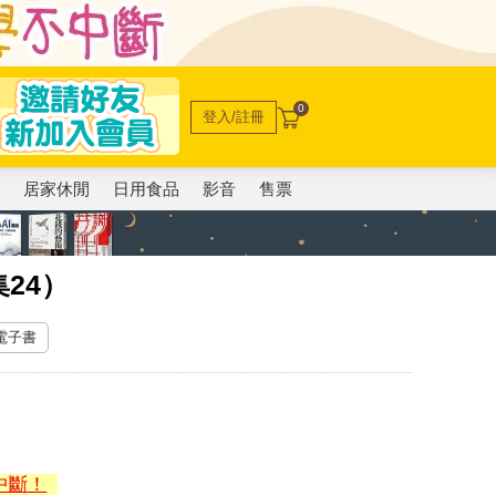
0
登入/註冊
電
居家休閒
日用食品
影音
售票
24）
 電子書
中斷！