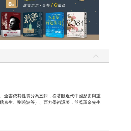
。全書依其性質分為五輯，從著眼近代中國歷史與重
魏京生、劉曉波等）、西方學術譯著，並蒐羅余先生