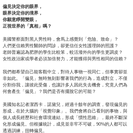
等問題，而一如皮凱提所說，這些困境不能僅僅交給少數人
偏見決定你的眼界，
眼界決定你的境界，
來決定，每個公民都必須要起而參與才行。 反思平等的奮
你願意睜開雙眼，
鬥，讓我們敏銳地感受這段歷史所經歷的殘酷轉折點，同時
正視世界的「真相」嗎？
也讓我們意識到，當今強烈的不平等感受，正是這趟奮鬥尚
未到達終點的象徵。皮凱提的書寫，正是希望透過回顧過往
美國警察面對黑人男性時，會馬上感覺到「危險、致命」？
的進步來開闊了我們的視野，讓我們發現這塊土地還有很多
人們更信賴男性醫師的問診，卻更信任女性護理師的照護？
地方，值得我們花時間點亮。
老師普遍認為肥胖的學生比較笨，較活潑外向的學生更調皮？
女性政治家或學者必須加倍努力，才能獲得與男性相同的信賴？
我們都希望自己能客觀中立，對待人事物一視同仁，但事實卻並
非如此。「偏見」無時無刻影響著我們的行為，造成對立，不僅
分割你我，讓彼此受傷，也讓許多人因此失去機會，究竟人們為
何會產生「偏見」？我們是否有擺脫它的可能？
美國知名記者潔西卡．諾黛兒，經過十餘年的調查，發現偏見的
形成，在於大腦的「視覺印象」。我們會將自己看到的事物，與
個人成長經歷和社會環境連結，形成「慣性思維」，最終不斷深
化形成偏見。但根據統計，成見並非牢不可破，90%的人都可以
透過訓練，扭轉偏見。