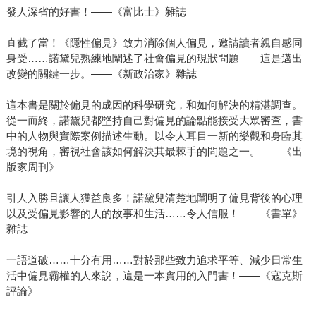
發人深省的好書！——《富比士》雜誌
直截了當！《隱性偏見》致力消除個人偏見，邀請讀者親自感同
身受……諾黛兒熟練地闡述了社會偏見的現狀問題——這是邁出
改變的關鍵一步。——《新政治家》雜誌
這本書是關於偏見的成因的科學研究，和如何解決的精湛調查。
從一而終，諾黛兒都堅持自己對偏見的論點能接受大眾審查，書
中的人物與實際案例描述生動。以令人耳目一新的樂觀和身臨其
境的視角，審視社會該如何解決其最棘手的問題之一。——《出
版家周刊》
引人入勝且讓人獲益良多！諾黛兒清楚地闡明了偏見背後的心理
以及受偏見影響的人的故事和生活……令人信服！——《書單》
雜誌
一語道破……十分有用……對於那些致力追求平等、減少日常生
活中偏見霸權的人來說，這是一本實用的入門書！——《寇克斯
評論》