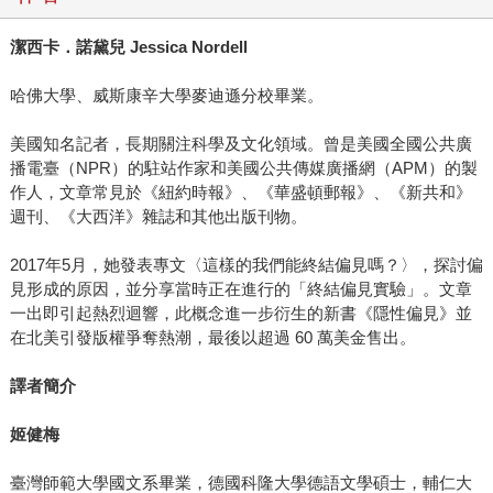
潔西卡．諾黛兒 Jessica Nordell
哈佛大學、威斯康辛大學麥迪遜分校畢業。
美國知名記者，長期關注科學及文化領域。曾是美國全國公共廣
播電臺（NPR）的駐站作家和美國公共傳媒廣播網（APM）的製
作人，文章常見於《紐約時報》、《華盛頓郵報》、《新共和》
週刊、《大西洋》雜誌和其他出版刊物。
2017年5月，她發表專文〈這樣的我們能終結偏見嗎？〉，探討偏
見形成的原因，並分享當時正在進行的「終結偏見實驗」。文章
一出即引起熱烈迴響，此概念進一步衍生的新書《隱性偏見》並
在北美引發版權爭奪熱潮，最後以超過 60 萬美金售出。
譯者簡介
姬健梅
臺灣師範大學國文系畢業，德國科隆大學德語文學碩士，輔仁大