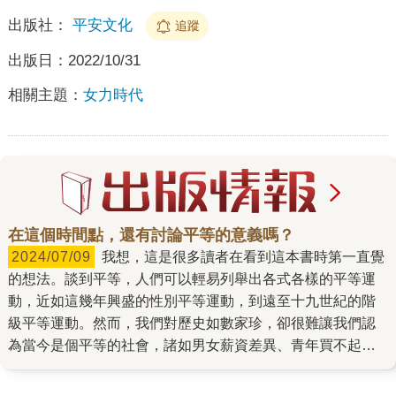
出版社：
平安文化
追蹤
出版日：
2022/10/31
相關主題：
女力時代
在這個時間點，還有討論平等的意義嗎？
2024/07/09
我想，這是很多讀者在看到這本書時第一直覺
的想法。談到平等，人們可以輕易列舉出各式各樣的平等運
動，近如這幾年興盛的性別平等運動，到遠至十九世紀的階
級平等運動。然而，我們對歷史如數家珍，卻很難讓我們認
為當今是個平等的社會，諸如男女薪資差異、青年買不起房
子、原住民族土地正義問題等等，新聞上鬧得轟轟烈烈的抗
爭活動，讓我們對未來越來越絕望──我們憑什麼說，這是個