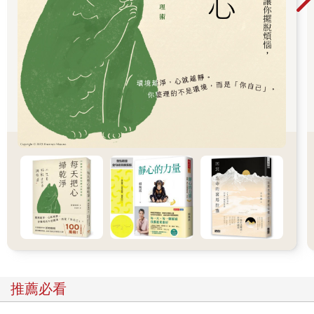
的字句，我所寫出的（甚至就是這幾句）和你所寫出的就會受到
不同的看待。如果我是白人而你是黑人，我們也會受到不同的對
待，原因只有一個，就是我們的身體在這個文化中具有一種意
義，而這個意義附著在我們身上，就像一層無法被剝除的薄膜。
當然，有些人因為屬於某個特定團體而存心貶抑他人，訴諸暴力
的白人民族主義就證明了這件事實。有些人明顯懷有成見，並且
蓄意造成傷害。變性男子所享有的優勢往往取決於旁人不知道他
們是變性人，而這些優勢在轉瞬之間就可能消失：今日的變性人
面對著可怕的身體暴力和性暴力，在接受醫療時受到騷擾，在工
作場所、家庭和信仰社群中受到排斥。有色人種的變性女子尤其
得要承受反對變性之偏見、厭女症和種族歧視這三者的惡性結
合。赤裸裸的殘酷是真實的。二○二○年夏天喬治‧佛洛伊德
（George Floyd）被明尼阿波利斯市一名警察以慢動作殺害，揭
露出一種恣意的野蠻行為，是如此泯滅人性而駭人聽聞，震撼了
全世界。
可是大多數人在進入他們的職業時並未以傷害別人或提供差別待
遇為目標。而那些有意作到公平也重視公平的人仍然有可能在行
事中帶有歧視。在重視公平的價值觀和現實世界的真實情況之間
推薦必看
所存在的這種矛盾被稱為「無意識的偏見」、「隱性偏見」，有
時也被稱為「無意的偏見」或是「未經檢視的偏見」。這描述了