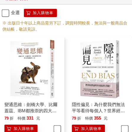
異，巴雷斯無法默不吭聲。他在《自然》雜誌（Nature）上發表
了一篇由衷的呼籲，要求科學界關注偏見的問題。
全選
加入購物車
「這就是女性在學術界工作所佔比例不高的原因」，他說，「原
※ 出版日十年以上商品需另下訂，調貨時間較長，無法與一般商品合
因不在於照顧小孩，也不在於家庭責任。」他又說，在他改以男
併結帳，敬請見諒。
性的身分在科學界工作之後，「這個念頭在我腦中浮現了一百萬
次：現在的我更受到重視。」
並不是說巴雷斯在變性之前從未在職業生涯中遇到過障礙和偏
見，「只是我從來沒有看出來」，他告訴我。
我們當中許多人都曾在與別人接觸時有過經驗，使我們納悶偏見
是否起了作用。但是我們呈現在外界眼中的樣子如果不曾有過戲
劇化的轉變，我們可能就沒有機會來證實這些直覺。如果我們的
體重有了可觀的增減，或是有了明顯可見的殘疾，我們或許能夠
向自己證實這些直覺。如果我們去其他國家旅行，而我們的膚色
在當地具有不同的意義，那麼我們或許也會看得出來。就像有個
黑人學生告訴我，他在義大利旅行時有種奇怪的感覺，後來他明
白那是因為他在商店裡沒有被懷有疑心的店員緊盯著。異性婚姻
變通思維：劍橋大學、比爾
隱性偏見：為什麼我們無法
的夫妻，如果配偶進行了性別轉換，就往往會看出當他們還是異
蓋茲、IBM都推崇的四大問
平等看待每個人？世界經濟
性婚姻的伴侶時多麼受到認可。最終，我們當中許多人都將會感
題解決工具
論壇年度最佳書籍！
331
355
79
折
特價
元
79
折
特價
元
受到老年人所受到的歧視和不尊重。但我們往往還是很難確定自
加入購物車
加入購物車
己所遭遇的偏見。