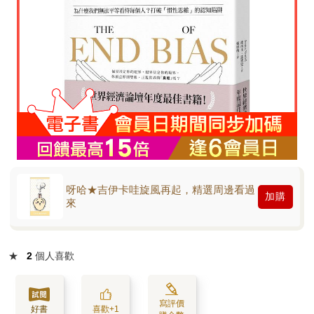
呀哈★吉伊卡哇旋風再起，精選周邊看過
加購
來
★
2
個人喜歡
寫評價
好書
喜歡+1