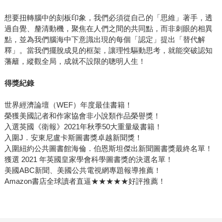
想要扭轉腦中的刻板印象，我們必須從自己的「思維」著手，透
過自覺、釐清動機，聚焦在人們之間的共同點，而非刺眼的相異
點，並為我們腦海中下意識出現的每個「認定」提出「替代解
釋」。當我們擺脫成見的框架，讓理性驅動思考，就能突破認知
藩籬，縱觀全局，成就不設限的聰明人生！
得獎紀錄
世界經濟論壇（WEF）年度最佳書籍！
榮獲美國記者和作家協會非小說類作品榮譽獎！
入選英國《衛報》2021年秋季50大重量級書籍！
入圍J．安東尼盧卡斯圖書獎卓越新聞獎！
入圍紐約公共圖書館海倫．伯恩斯坦傑出新聞圖書獎最終名單！
獲選 2021 年英國皇家學會科學圖書獎的決選名單！
美國ABC新聞、美國公共電視網專題報導推薦！
Amazon書店全球讀者直逼★★★★★好評推薦！