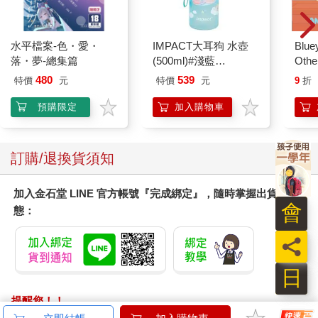
在第一屆「國際黑人作家與藝術家大會」上，巴貝多作家喬治‧拉
明（George Lamming）所作的解釋，當一個人的生活深深被一種
壓迫所塑造，他很容易忽視「在威脅到他的災難和更廣泛的背景
水平檔案-色・愛・
IMPACT大耳狗 水壺
Blue
與情況之間的關聯，而威脅到他的災難就只是這個更廣泛的背景
落・夢-總集篇
(500ml)#淺藍
Other
與情況最明顯的例子」。各種宗教、種族、民族、能力、性傾
IMCMB01LB
Stori
480
539
特價
元
特價
元
9
折
向、性別的人所經驗到的無意識偏見，其表現與惡毒程度有著巨
Hoor
大的差異，從失去工作機會到致命的身體傷害。但是在每一種情
預購限定
加入購物車
況下，那種粗暴的機制都一樣。行事帶有偏見的人是和一種預期
而非現實打交道。這種預期乃是由文化中的人為產物所組成：新
聞標題和歷史書籍、迷思和統計數字、真實和想像的遭遇，以及
訂購/退換貨須知
對現實的選擇性詮釋，以證實自己原先的信念。懷有偏見者眼中
看見的不是一個人，而是一個人形白日夢。
加入金石堂 LINE 官方帳號『完成綁定』，隨時掌握出貨動
隨著時間過去，我漸漸把偏見視為一種靈魂暴力，它不僅攻擊了
會
態：
個人生活的物質條件，攻擊了一個人能有的選擇和機會，也攻擊
了一個人的自我意識。這種靈魂暴力在知名的「克拉克娃娃實
員
驗」（Clark Doll Study）中有目共睹，這項研究曾在一九五四年
的「布朗訴教育局案」判例中被用來作為取消學校裡種族隔離的
日
證據。在這項研究中，心理學家瑪米‧克拉克和肯尼斯‧克拉克
（Mamie and Kenneth Clark）把看起來是黑人或白人的娃娃拿給
提醒您！！
黑人小孩看。當那些小孩被要求指出漂亮的娃娃，大多數小孩選
金石堂及銀行均不會請您操作ATM! 如接獲電話要求您前往