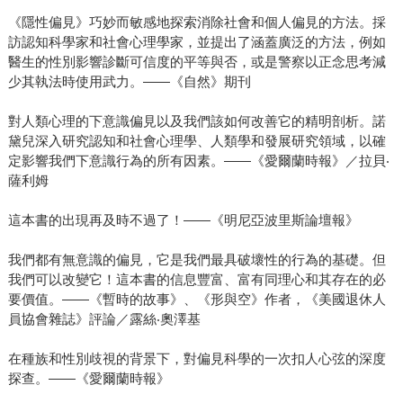
《隱性偏見》巧妙而敏感地探索消除社會和個人偏見的方法。採
訪認知科學家和社會心理學家，並提出了涵蓋廣泛的方法，例如
醫生的性別影響診斷可信度的平等與否，或是警察以正念思考減
少其執法時使用武力。——《自然》期刊
對人類心理的下意識偏見以及我們該如何改善它的精明剖析。諾
黛兒深入研究認知和社會心理學、人類學和發展研究領域，以確
定影響我們下意識行為的所有因素。——《愛爾蘭時報》／拉貝‧
薩利姆
這本書的出現再及時不過了！——《明尼亞波里斯論壇報》
我們都有無意識的偏見，它是我們最具破壞性的行為的基礎。但
我們可以改變它！這本書的信息豐富、富有同理心和其存在的必
要價值。——《暫時的故事》、《形與空》作者，《美國退休人
員協會雜誌》評論／露絲‧奧澤基
在種族和性別歧視的背景下，對偏見科學的一次扣人心弦的深度
探查。——《愛爾蘭時報》