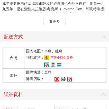
成年後要把自己塞進高跟鞋和伴娘禮服也令他不自在。那是一九
九五年，是在變性人拉維恩‧考克斯（Laverne Cox）和凱特琳‧詹
納（Caitlyn Jenner）成為家喻戶曉的人物之前，是在谷歌搜尋
「變性人」會得到法律建議之前，甚至是在有谷歌之前。當時巴
看更多
雷斯並不了解身為變性人是什麼意思，但是切除了雙邊乳房是種
莫大的解脫。一年之後，他讀到一篇講一名變性男子的文章，他
豁然了悟。
配送方式
巴雷斯渴望展開荷爾蒙治療，但是他有一大顧慮：他的事業。當
時四十三歲的他是史丹佛大學的神經生物學家，剛發現了神經膠
國內宅配：本島、離島
質細胞的重要，這種大腦細胞的角色在那之前一直被低估，他的
發現具有開創性。科學界的同儕一直視他為女性，他不知道他們
到店取貨：
台灣
不限金額免運費
對於他改變性別會有什麼反應。學生是否會不想再參與他的實驗
室工作？他是否不會再受邀參加學術研討會？
國際快遞：全球
科學界的確作出了反應，但不是以巴雷斯所擔心的方式。在他變
海外
性之後，不曉得他是變性人的那些人開始更仔細地聆聽他的意
港澳店取：
見，不再質疑他的權威。身為中年白人男子，在開會時不再有人
打斷他。在證據不夠充分的時候，別人一次又一次地姑且相信
詳細資料
他。他甚至在購物時得到更好的服務。在一場研討會上，他無意
間聽到一個不知道他是變性人的科學家說：「本今天做的專題研
討很棒，再說，他的研究成果要比他姊姊強得多。」