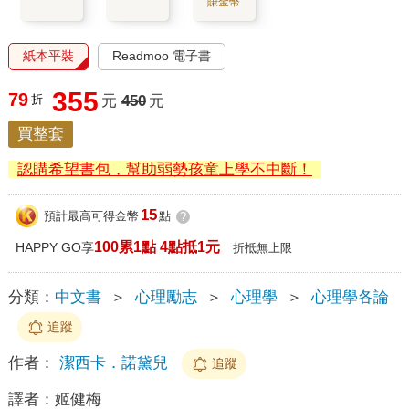
賺金幣
紙本平裝
Readmoo 電子書
355
79
折
元
450
元
買整套
認購希望書包，幫助弱勢孩童上學不中斷！
15
預計最高可得金幣
點
?
100累1點 4點抵1元
HAPPY GO享
折抵無上限
分類：
中文書
＞
心理勵志
＞
心理學
＞
心理學各論
追蹤
作者：
潔西卡．諾黛兒
追蹤
譯者：
姬健梅