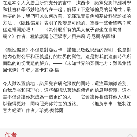
在這本引人入勝且研究充分的書中，潔西卡．諾黛兒將神經科學
和社會科學巧妙地結合在一起，解釋了下意識偏見的普遍性，最
重要的是，我們可以如何改善。充滿現實案例和基於科學證據的
方法，《隱性偏見》表明了改變是可能的。需要一些希望嗎？就
從這裡開始吧！——《為什麼所有的黑人孩子都坐在自助餐
廳？》作者、種族議題心理學家／貝弗莉‧丹尼爾‧塔圖姆
《隱性偏見》不僅是對潔西卡．諾黛兒敏銳思維的證明，也是對
她內心對公平和正義盛行的世界的嚮往。這是對我們這個時代所
面臨的迫切問題的解方。——《未知世界的某個地方：難民集體
回憶錄》作者／高卡莉亞‧楊
令人難以置信地，諾黛兒在研究深度的同時，還注重細微差別、
自我反省和同理心，這些都標誌著她想傳達的信息與智慧。這本
書不僅會讓你想成為一個更好的人——它會讓你相信其他人也可
以變得更好，同時照亮你前進的道路。——《無所事事：抵制注
意力經濟》作者／珍妮‧奧德爾
作者