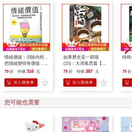
某些人想要以一種方式行事，但事實上卻以另一種方式行事。本
書的重點就在於我們該如何努力來終結這種偏見。
我成長於一九八○和九○年代，在許多方面都受到保護，乃至於我
無法理解偏見，甚至察覺不出偏見。身為白人生長在一個白人居
多的城鎮，雖是猶太人，但別人幾乎看不出來，乃至於我曾在一
場聖誕節活動上受邀上台分享「耶穌對我的意義」。我就像大多
數白人一樣在種族的地景上移動：像個備受呵護的嬰兒，從來無
情緒價值：消除內耗，
如果歷史是一群喵
特殊傳
須認真應付種族歧視，總是能夠選擇不去考慮這個問題。學術界
把情緒變得有價值，跟
(15)：大清風雲篇【萌
的結構在某種程度上也保護了我不受性別偏見的影響。在我就讀
誰都能自在相處
貓漫畫學歷史】
316
387
79
折
特價
元
79
折
特價
元
79
折
的那所小型天主教中學，如果我在微積分測驗取得高分，那就是
不容爭辯的事實。我沒去參加誓師大會，而和對街吸食大麻的癮
加入購物車
加入購物車
君子一起閒晃，這並不重要，而我是個女孩這件事似乎也並不重
要。成績似乎遮蓋了我身體的具體特徵，保護我免於受到性別歧
視。在大學裡，我主修物理。當我在各個領域的課堂上提出嚴肅
您可能也需要
的問題，有時會受到冷落或忽視，而我就像巴雷斯一樣，並沒有
習慣性地把這些輕視和性別歧視連結在一起。我從小就一直在內
化有關女性和自己的訊息，可是感覺上，偏見更像是背景中的嗡
嗡聲而非警笛。