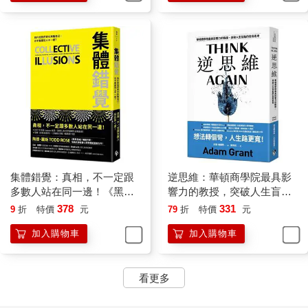
雖然很難確知偏見在人際互動中起了多少作用，有愈來愈多的研
究證實了差別待遇的確存在，幾乎遍及人類經驗的每一個領域，
影響及於形形色色的社會群體。在最好的研究中，只有一個身分
標記被改變，其餘的變數均維持不變。研究發現：如果你想被研
究所錄取，而你的名字聽起來像是印度裔、華裔、拉美裔、非裔
或女性，那麼你收到校方回覆的可能性就比你叫作布萊德‧安德森
時來得小。如果你們是一對同性伴侶，你們在申請房貸時就比異
性伴侶更可能遭到拒絕，也可能會被收取更高的費用。一項研究
發現：如果你是個有犯罪紀錄的白人求職者，你得到回音的可能
性會高於有犯罪紀錄的黑人，甚至會高於沒有犯罪紀錄的黑人。
類似的例子還有很多。如果你是拉美裔或黑人，比起白人病人，
你得到鴉片類止痛藥物的可能性比較小；如果你是黑人，即使你
集體錯覺：真相，不一定跟
逆思維：華頓商學院最具影
受了外傷或動過手術，情況也仍是如此。如果你是個肥胖的小
多數人站在同一邊！《黑馬
響力的教授，突破人生盲點
孩，和苗條的小孩相比，老師比較會懷疑你的學習能力。如果你
思維》暢銷作家最新力作！
的全局思考
378
331
9
折
特價
元
79
折
特價
元
的嗜好和活動暗示出你成長在富裕的家庭，而非有個貧困的童
加入購物車
加入購物車
年，你向法律事務所求職時就比較可能得到回音，除非你是個女
性，在這種情況下，你會被認為不像富有的男性那麼全心投入。
如果你是個黑人學生，比起有同樣行為的白人學生，你比較可能
看更多
被視為惹事生非。如果你是個淺膚色的籃球員，播報員比較可能
會評論你的大腦；如果你是深膚色，播報員就比較可能會評論你