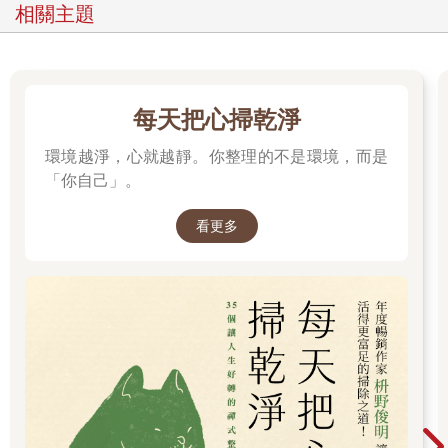
的體格。如果你是女性，你的疾病症狀比較不會受到重視；如果
相關主題
你是個女性而想在實驗室裡工作，你會被認為能力較差，理應得
到比履歷相同的男性較低的薪資。一項經典研究發現：要想在學
術機構成為研究員，女性的工作成效必須是男性的二點五倍，才
會被評估為具有同等能力。
在全美各地的有色人種社區裡，偏見變成了恐怖事件。一項研究
每天把心掃乾淨
分析了六百多起由警察開槍造成的死亡事件，發現對警察幾乎不
環境越淨，心就越靜。你整理的不是環境，而是
構成威脅的黑人被槍殺的可能性是白人的三倍。二○一四年七月十
七日，四十三歲、曾在史泰登島擔任園藝師的艾瑞克‧加納（Eric
「你自己」。
Garner）被幾名警察攔下，警方懷疑他在販售私菸。一名警察以
紐約市警局禁止使用的鎖喉方式將他壓制。加納在一小時之後死
看更多
亡。根據法醫的報告，他死在警察手下，那是殺人罪。雖然警方
在許多案例中辯稱自己的行為是適當的，但警方使用武力的差異
化模式證明了：加納和佛格森市的麥可‧布朗（Michael
Brown）、法爾考高地市的菲蘭多‧卡斯蒂爾（Philando
Castile）、沃斯堡的阿塔提亞娜‧傑佛森（Atatiana Jefferson）、
克利夫蘭的塔米爾‧萊斯（Tamir Rice）、還有其他許多人之所以
死亡，是因為警察對這些人──一個父親、一個未持械的青少年、
一個蒙特梭利學校的營養師、一個醫學預科畢業生、一個十二歲
男孩──作出了與面對白人時不同的反應。
時至今日，如果我是個女性而你是個男性，而我們寫出一模一樣