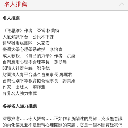
名人推薦
名人推薦
《逆思維》作者 亞當‧格蘭特
人氣知識平台 公民不下課
哲學雞蛋糕腦闆 朱家安
臺灣大學心理學系教授 李怡青
成大教授、《自己的力學》作者 洪瀞
台灣應用心理學會理事長 孫旻暐
閱讀人社群主編 鄭俊德
財團法人青平台基金會董事長 鄭麗君
台灣性別平等教育協會理事長 謝美娟
作家、出版人 顏擇雅
各界名人強力推薦
各界名人強力推薦
深思熟慮……令人振奮……正如作者所闡述的見解，克服無意識
的內化偏見並不是翻轉心理開關的問題，它是一個不斷質疑我們