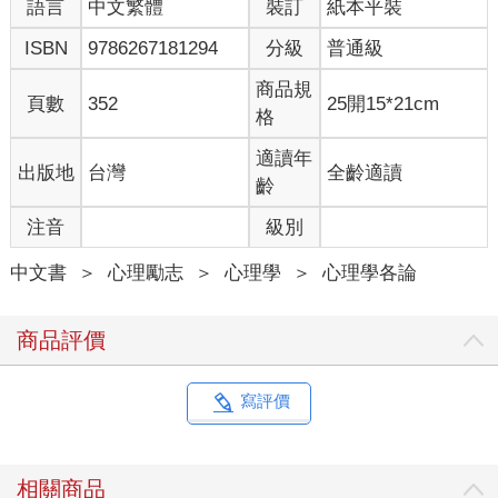
語言
中文繁體
裝訂
紙本平裝
巴雷斯很驚訝。在變性之前，他很少察覺性別歧視，甚至連明顯
的例子都沒注意到。巴雷斯還就讀於麻省理工學院大學部時，有
ISBN
9786267181294
分級
普通級
一次他在一堂數學課上解開了一個難題，是全班唯一解開這道題
的學生，教授說：「想必是你男朋友替你解答的。」這句話冒犯
商品規
頁數
352
25開15*21cm
了巴雷斯。題目當然是他自己解開的，他甚至根本沒有男朋友。
格
可是當時他不認為教授此言帶有歧視，因為他以為性別歧視已經
不存在了。就算性別歧視還存在，由於他對女性身分缺少認同，
適讀年
出版地
台灣
全齡適讀
不足以讓他覺得性別歧視會發生在他身上，他只氣憤自己被指控
齡
作弊。在變性之前，巴雷斯認為自己受到的對待就跟其他人一
注音
級別
樣。
現在他有了驚人的證據，證明了事情正好相反。那簡直就像個科
中文書
＞
心理勵志
＞
心理學
＞
心理學各論
學實驗：他擁有同樣的學歷、同樣的技能、同樣的成就、同樣的
職位。除了一個變數之外，其餘的變數都維持不變。巴雷斯清楚
看出，他的日常遭遇、他的科學家生涯、他的生活全都由別人眼
商品評價
中所見的性別所塑造，以他自己以前不曾看出的方式。在變性之
前，他的想法、貢獻和權威都遭到貶抑，雖然並非公開，也非全
盤，但是當造成貶抑的因素忽然消失，這一切就變得清晰可見。
寫評價
如今，男性和女性所受到的差別待遇被看清了，就像花瓣在紫外
線照射下呈現出新的圖案。
因此，二○○五年，當哈佛大學校長薩默斯（Larry Summers）表
相關商品
示科學界的女性之所以不多，可能係由於兩性在能力上的先天差