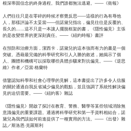
根深蒂固信念的終身過程。我們誰都無法逃避。——《衛報》
人們往往只是在零碎的時候才察覺反思——這樣的行為有辱他
人，那樣評論不太妥當——但諾黛兒指出，偏見往往是反覆的、
長久的……這不只是一本讓人擺脫框架的書，《隱性偏見》主張
的是改變世界的更深刻責任。——《紐約時報》書評
在預防和治療方面，潔西卡．諾黛兒的這本強而有力的書是一個
突破。憑藉最完備的科學研究和引人入勝的敘述，她揭示了個
人、團體和機構可以採取哪些具體步驟來對抗偏見。——《逆思
維》作者／亞當‧格蘭特
借鑒認知科學和社會心理學的見解，這本書提出了許多令人信服
的關於通過自我反省減少偏見的觀點，並且強調了系統性解決偏
見的迫切需要。——《紐約客》雜誌
《隱性偏見》開啟了探討在教育、警務、醫學等某些領域消除無
意識偏見的重要課題。通過將科學研究和第一手資料相結合，諾
黛兒為我們該如何前進提供了一種實用的方法。——《出發》雜
誌／斯洛恩‧克羅斯利