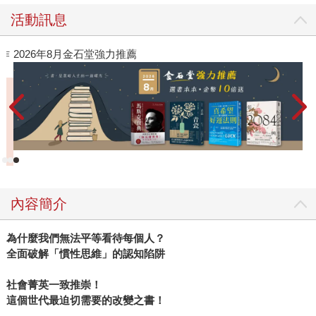
平等的社會？ 然而，在《平等的反思》中，長年研究經濟不
活動訊息
平等的經濟學家皮凱提指出，或許我們應該將視角轉過來
看。舉例來說，我們都無法否認一百年以前的台灣，處在一
閱讀漫遊錄-2026上半年暢銷榜
高
個更不平等的世界：政府是日本殖民政府、女性還得出嫁從
者
夫、原住民族被稱為「番」、階級差異難以透過教育翻轉。
當我們把視角退到百年前，我們將驚訝的發現，短短一百
年，不論是台灣還是世界，都經歷了人口爆炸、平均購買力
增強與政治權力下放的過程。當視角放大、時間拉長，沒有
人可以否認我們比一百年前更加平等。 然而，這樣的回顧，
不僅僅是為這段平等奮鬥畫下終點而已。我們對過往的回
顧，不是為了盲目地肯定當代的成就，而是為了重新找尋探
內容簡介
求平等的錨點。但是，下一步該何去何從？政治人物跟經濟
學家壟斷了政策決定，我們真的有辦法改變嗎？對皮凱提來
為什麼我們無法平等看待每個人？
說，關鍵就在於公民參與──我們是否太快放棄參與的力量？
全面破解「慣性思維」的認知陷阱
面對從殖民時代直到今日留下來的不平等，以及當今強大又
殘酷的數位獨裁主義，更強而有力的民主內化才能幫助我們
社會菁英一致推崇！
建立堅韌的國家體制。至今，台灣也面臨了嚴重的不平等，
這個世代最迫切需要的改變之書！
除了貧富差距以外，更還有階級對立、族群正義、司法正義