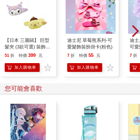
後來情況改觀。大學畢業幾年之後，我努力想投身新聞界，向全
國性雜誌的編輯提出想法，但全都石沉大海。我灰心喪氣，決定
試著用一個男性名字寄出一篇文章，用自己來進行一次實驗。我
建立了一個新的電子郵件帳號，再次向同樣的機構投稿，這一次
用的名字是J.D.。在幾個小時之內，我的收件匣裡就出現了一封
回信：我的稿件被採用了。我花了好幾個月的時間試圖以潔西卡
【日本 三麗鷗】 巨型
迪士尼 草莓熊系列-可
迪士
的名字來發表同一篇文章。J.D.卻在一天之內就辦到了。
髮夾 (3款可選) 裝飾髮
愛髮飾裝扮掛卡(粉色)
可愛
那篇文章開啟了我的職業生涯。身為J.D.，我不僅更成功，在自
夾 三麗鷗周邊 凱蒂貓
色)
399
55
我表達上也覺得更自由。我更為直接，較少道歉。我會寫只有一
51
折
特價
元
7
折
特價
元
7
折
Kitty 庫洛米 布丁狗
行的電子郵件，不多加解釋和說明。我近距離觀察到偏見及其反
加入購物車
加入購物車
面──優勢──乃是具有穿透力的動態力量，不僅會從外部對其接
收對象產生作用，也會從內部改變他們。可是我不擅長說謊，說
謊令我焦慮，管理這種雙重身分令我疲憊。過了幾年之後，我告
您可能會喜歡
別了我趾高氣昂的分身，開始寫有關偏見的文章。在這個過程
中，我替許多組織工作過，累積了相當多在職場上因性別而受到
差別待遇的經驗，例如我的想法被歸功於他人，或是被告知我的
成功純屬僥倖。
人往往是經由自身經驗所打開的一扇門而涉入與正義有關的議
題。性別偏見替我打開了那扇門，當時我還不了解它在一種多層
面的大規模現象裡所佔的位置。我們很容易忽視各種形式的偏見
之間的關聯，由於其背景和嚴重程度相去甚遠。如同一九五六年