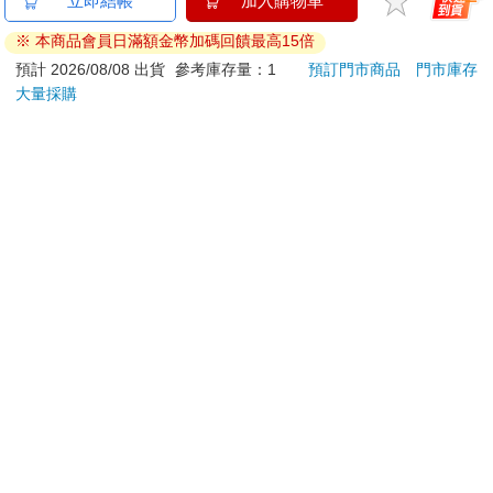
立即結帳
加入購物車
擇了白娃娃。當他們被問到哪個娃娃「看起來不乖」，他們選擇
ATM提款機，請不要聽從指示，以免受騙上當！
了黑娃娃。然後，當他們被問到哪個娃娃看起來和他們相像，那
※ 本商品會員日滿額金幣加碼回饋最高15倍
些小孩又選擇了黑娃娃。有些小孩心裡非常難受，他們哭了起
退換貨須知：
預計 2026/08/08 出貨
參考庫存量：1
預訂門市商品
門市庫存
來，或是跑出了房間。數十年後，肯尼斯‧克拉克在接受訪問時
大量採購
**提醒您，鑑賞期不等於試用期，退回商品須為全新狀態**
說，他們的實驗結果是如此令人不安，乃至於他們將實驗數據擱
依據「消費者保護法」第19條及行政院消費者保護處公告之
置了兩年之後才加以發表。
「通訊交易解除權合理例外情事適用準則」，以下商品購買
克拉克補充說明，雖然在這方面已經有了進步，當代的種族歧視
後，除商品本身有瑕疵外，將不提供7天的猶豫期：
卻更為陰險。今日的種族偏見，不管是明是暗，都繼續在改變一
易於腐敗、保存期限較短或解約時即將逾期。（如：生
個人的內心經驗。如同詩人妲恩‧蘭迪‧馬丁（Dawn Lundy
鮮食品）
Martin）所寫：「壓抑成為你的一部分，乃至於你幾乎感覺不
到……看見警車駛過時，你的心跳加速，而警車一轉過街角，你
依消費者要求所為之客製化給付。（客製化商品）
就感到鬆了一口氣。」偏見隨著寒冷的氣流從外在世界進入一個
報紙、期刊或雜誌。（含MOOK、外文雜誌）
人的內心深處。
經消費者拆封之影音商品或電腦軟體。
我愈是研究這個問題，就愈發想知道可以做些什麼來解決。遭遇
非以有形媒介提供之數位內容或一經提供即為完成之線
偏見的人所得到的建議不勝枚舉。（給職場上的女性：行事不要
上服務，經消費者事先同意始提供。（如：電子書、電
太咄咄逼人，穿著展現女性輪廓的服裝！給黑人男性：把你的駕
子雜誌、下載版軟體、虛擬商品…等）
照擺在一眼就能看見的地方！）但是這些指示並沒有解決問題，
已拆封之個人衛生用品。（如：內衣褲、刮鬍刀、除毛
只是交換了解決問題的責任。事實上，一系列的研究發現，「挺
刀…等）
身而進」（Lean In）式的訊息使人認為職場的性別不平等乃是女
若非上列種類商品，均享有到貨7天的猶豫期（含例假
性的錯，而解決這個問題的責任也在於女性。這些指示是不夠
日）。