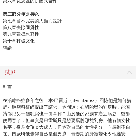
第六章瓦茨區的拼圖式合作
第三部分使之持久
第七章替不完美的人類而設計
第八章去除同質性
第九章建構包容性
第十章打破文化
結語
試閱
引言
在治療癌症多年之後，本‧巴雷斯（Ben Barres）回憶他是如何措
辭向腫瘤科醫師提出了請求。他問道：在切除我的乳房時，能否
請你把另一個乳房也一併拿掉？由於他的家族有癌症病史，醫師
便同意了，但事實是巴雷斯只是想要擺脫那雙乳房。他有個女性
名字，身為女孩長大成人，但他對自己的女性身分一向感到不自
在。四歲時他覺得自己是個男孩，青春期的身體變化令他難安，