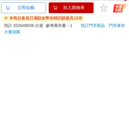
迷你拼拼車-水泥預拌
迷你拼拼車-城市景系
迷你
車
列 故宮博物院
162
207
9
折
特價
元
9
折
特價
元
9
折
加入購物車
加入購物車
您可能會喜歡
16647 Birthday Cake
攻殼機動隊(1995) 4K
【電
小卡組
數位修復版紀念套票
是怎