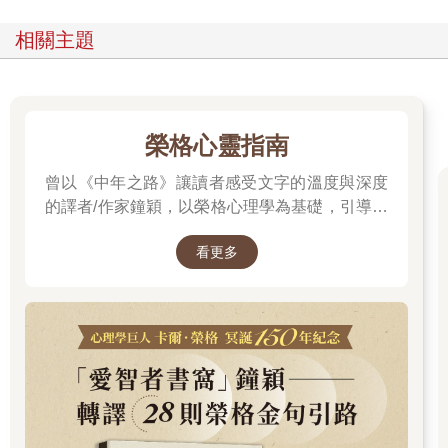
相關主題
榮格心靈指南
曾以《中年之路》讓讀者感受文字的溫度與深度
的譯者/作家鐘穎，以榮格心理學為基礎，引導你
探索內在衝突與自我認識。在忙碌與外界期待之
看更多
間，你是否忘了真正的自己？文字溫柔卻不逃避
現實，每一章都像一面鏡子，映照出你未曾察覺
的自己……想知道如何開始這段心靈旅程嗎？