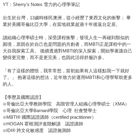
YT：Sherry's Notes 雪力的心理學筆記
出生於台灣，13歲時移民澳洲，從小經歷了東西文化的衝擊； 畢
業於美國哥倫比亞大學，在當地就業超過十年後返台定居。
讀組織心理學碩士時，深受課程衝擊，發現人生一再碰到類似的
困境，原因在於自己也是問題的共創者，而MBTI正是課程中的一
大自我探索工具。 後續透過對MBTI的深入探索，開始學著讓自己
變得更完整，而不是更完美，也因此活得舒服許多。
「有了這樣的體悟，我常常想，當初如果有人這樣點我一下就好
了。」 抱著這樣的想法，近年致力於運用MBTI和心理學幫助更多
的人。
【學歷及國際認證】
⊙哥倫比亞大學教師學院 高階管理人組織心理學碩士（XMA）
⊙哥倫比亞大學Barnard學院 心理 社會雙學士
⊙MBTI® 國際認證講師（certified practitioner）
⊙HOGAN 霍根測評進階解讀 認證講師
⊙IDI® 跨文化敏感度 認證施測師