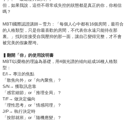
但，如果我說，這些不尋常或失控的狀態都是真正的你，你相信
嗎？
MBTI國際認證講師～雪力：「每個人心中都有16個房間，最符合
的人格類型，只是你最喜歡的房間，不代表你永遠只能待在那
裏。」找到並接受自我壓抑的那一面，讓自己變得完整，才不會
被完美的假象壓垮。
▍
翻開「你」的使用說明書
MBTI以榮格的理論為基礎，用4個光譜的傾向組成16種人格類
型：
E/I→ 專注的焦點
「散焦向外」or「向內聚焦」？
S/N→ 獲取訊息靠
「感官細節」or「推理全局」？
T/F→ 做決定偏向
「理性思考」or「情感同理」？
J/P→ 執行決定時
「按部就班」or「隨機應變」？