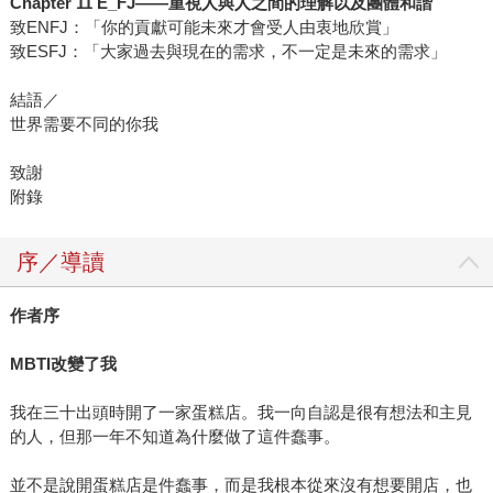
Chapter 11 E_FJ——重視人與人之間的理解以及團體和諧
致ENFJ：「你的貢獻可能未來才會受人由衷地欣賞」
致ESFJ：「大家過去與現在的需求，不一定是未來的需求」
結語／
世界需要不同的你我
致謝
附錄
序／導讀
作者序
MBTI
改變了我
我在三十出頭時開了一家蛋糕店。我一向自認是很有想法和主見
的人，但那一年不知道為什麼做了這件蠢事。
並不是說開蛋糕店是件蠢事，而是我根本從來沒有想要開店，也