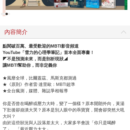
內容簡介
點閱破百萬、最受歡迎的MBTI影音頻道
YouTube「雪力的心理學筆記」首本全面專書！
◤不是預測未來，而是剖析現狀◢
讓MBTI幫助你，而非定義你
★風靡全球，比爾蓋茲、馬斯克都測過
★《原則》作者雷‧達里歐：MBTI超準
★全台瘋測，媒體、雜誌爭相報導
你是否曾在喝醉或壓力大時，變了一個樣？原本開朗外向，黃湯
下肚後卻崩潰大哭？原本是別人眼中的乖寶寶，開會卻突然大吼
大叫？
由於這些狀況與人設落差太大，大家多半會說「你只是喝醉
了」、「最近壓力太大」。