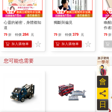
心靈的祕密，身體都知
獨斷與偏見
喚醒
道
作者
跟痛
284
379
79
折
特價
元
79
折
特價
元
79
折
的歸
加入購物車
加入購物車
您可能也需要
會
員
日