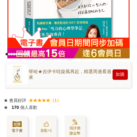
呀哈★吉伊卡哇旋風再起，精選周邊看過
加購
來
★
會員好評
★★★★★（1）
★
170
個人喜歡
寫評價
電子書
喜歡+1
賺金幣