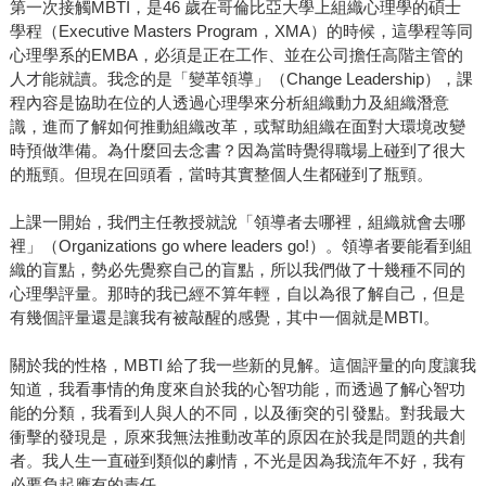
第一次接觸MBTI，是46 歲在哥倫比亞大學上組織心理學的碩士
學程（Executive Masters Program，XMA）的時候，這學程等同
心理學系的EMBA，必須是正在工作、並在公司擔任高階主管的
人才能就讀。我念的是「變革領導」（Change Leadership），課
程內容是協助在位的人透過心理學來分析組織動力及組織潛意
識，進而了解如何推動組織改革，或幫助組織在面對大環境改變
時預做準備。為什麼回去念書？因為當時覺得職場上碰到了很大
的瓶頸。但現在回頭看，當時其實整個人生都碰到了瓶頸。
上課一開始，我們主任教授就說「領導者去哪裡，組織就會去哪
裡」（Organizations go where leaders go!）。領導者要能看到組
織的盲點，勢必先覺察自己的盲點，所以我們做了十幾種不同的
心理學評量。那時的我已經不算年輕，自以為很了解自己，但是
有幾個評量還是讓我有被敲醒的感覺，其中一個就是MBTI。
關於我的性格，MBTI 給了我一些新的見解。這個評量的向度讓我
知道，我看事情的角度來自於我的心智功能，而透過了解心智功
能的分類，我看到人與人的不同，以及衝突的引發點。對我最大
衝擊的發現是，原來我無法推動改革的原因在於我是問題的共創
者。我人生一直碰到類似的劇情，不光是因為我流年不好，我有
必要負起應有的責任。