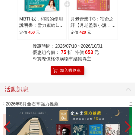
MBTI 我，和我的使用
月老營業中3：宿命之
說明書：雪力獻給16
絆【月老監製小說．好
型人們，找到最舒服的
評暢銷最終回】
定價
450
元
定價
420
元
自己
優惠時間：2026/07/10 ~2026/10/01
優惠組合價：
75
折
特價
653
元
※實際價格依購物車結帳為主
加入購物車
活動訊息
作
2026年8月金石堂強力推薦
三