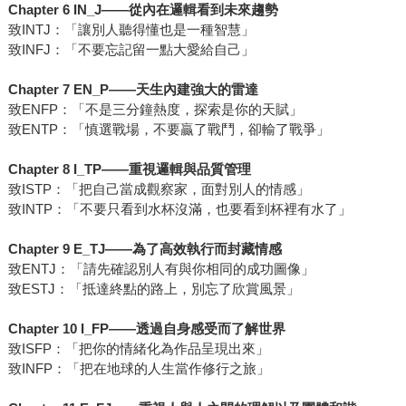
Chapter 6 IN_J——從內在邏輯看到未來趨勢
致INTJ：「讓別人聽得懂也是一種智慧」
致INFJ：「不要忘記留一點大愛給自己」
Chapter 7 EN_P——天生內建強大的雷達
致ENFP：「不是三分鐘熱度，探索是你的天賦」
致ENTP：「慎選戰場，不要贏了戰鬥，卻輸了戰爭」
Chapter 8 I_TP——重視邏輯與品質管理
致ISTP：「把自己當成觀察家，面對別人的情感」
致INTP：「不要只看到水杯沒滿，也要看到杯裡有水了」
Chapter 9 E_TJ——為了高效執行而封藏情感
致ENTJ：「請先確認別人有與你相同的成功圖像」
致ESTJ：「抵達終點的路上，別忘了欣賞風景」
Chapter 10 I_FP——透過自身感受而了解世界
致ISFP：「把你的情緒化為作品呈現出來」
致INFP：「把在地球的人生當作修行之旅」