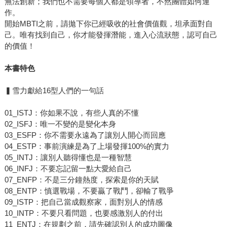
無法創新；我們也不需要每個人都是領導者，不然團體如何運
作。
開始MBTI之前，請拋下你已經吸收的社會價值觀，坦承面對自
己。唯有找到自己，你才能發揮潛能，進入心流狀態，認可自己
的價值！
本書特色
▍雪力獻給16型人們的一句話
01_ISTJ：你如果不說，有些人真的不懂
02_ISFJ：唯一不變的是變化本身
03_ESFP：你不需要永遠為了讓別人開心而回應
04_ESTP：事前演練是為了上場發揮100%的實力
05_INTJ：讓別人聽得懂也是一種智慧
06_INFJ：不要忘記留一點大愛給自己
07_ENFP：不是三分鐘熱度，探索是你的天賦
08_ENTP：慎選戰場，不要贏了戰鬥，卻輸了戰爭
09_ISTP：把自己當成觀察家，面對別人的情感
10_INTP：不要只看問題，也要感激別人的付出
11_ENTJ：在規劃之前，請先確認別人的成功圖像