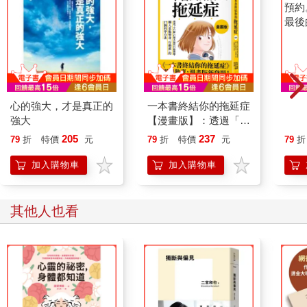
心的強大，才是真正的
一本書終結你的拖延症
預約
強大
【漫畫版】：透過「小
最後
行動」打開大腦的行動
好好
205
237
79
折
特價
元
79
折
特價
元
79
折
開關，懶人也能變身
「行動派」的37個科
加入購物車
加入購物車
學方法
其他人也看