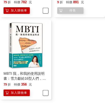
(隨附8張邀問信箋、2張感恩
精裝手帳套組】(隨附8張邀
782
891
79
折
特價
元
9
折
特價
元
小卡)
問信箋、2張感恩小卡)
加入購物車
停售
MBTI 我，和我的使用說明
書：雪力獻給16型人們，找
到最舒服的自己
356
79
折
特價
元
加入購物車