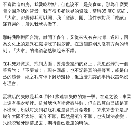
不喜歡進廚房。我愛吃甜點，但也說不上是美食家。那為什麼要
開？因為我的背景。我有很多餐飲界的資源，當時85 度C 竄紅，
「大家」都覺得我可以開、我「應該」開、這件事對我「應該」
滿容易的，所以我就去做了。
那時我剛搬回台灣。離開了多年，又從來沒有在台灣上過班，因
為文化上的差異在職場吃了很多苦。在這個脆弱又沒有方向的時
刻，「大家」的建議忽然聽起來不錯。
在我兜好資源、找到店面，要走去簽約的路上，我忽然聽到一個
聲音說：「不要做！」現在回想，也不記得真的是聲音，或是自
己的感覺，總之我有停下腳步幾秒，但這麼荒謬的事情我當然沒
有理會。
蛋糕店的失敗是我30 到40 歲連續失敗的第一擊。在這之後，事業
上還有幾次受挫。雖然我也有學紫微斗數，但自己算自己總是算
不出來，所以每次到谷底我還是會找算命老師。算來算去都是那
幾年大限不太好、流年不順。既然是流年不順，也沒辦法改變，
只能咬緊牙關撐過去，期待自己走運的時候。