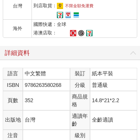
到店取貨：
台灣
不限金額免運費
國際快遞：全球
海外
港澳店取：
詳細資料
語言
中文繁體
裝訂
紙本平裝
ISBN
9786263580268
分級
普通級
商品規
頁數
352
14.8*21*2.2
格
適讀年
出版地
台灣
全齡適讀
齡
注音
級別