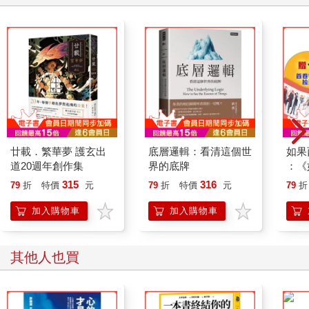
廿載．繁華夢 護玄出
底層邏輯：看清這個世
如果
道20週年創作集
界的底牌
：《
喵》
315
316
79
折
特價
元
79
折
特價
元
79
折
【首
加入購物車
加入購物車
其他人也買