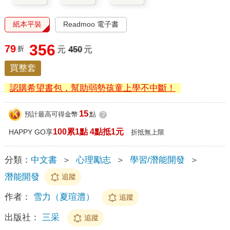
紙本平裝
Readmoo 電子書
356
79
折
元
450
元
買整套
認購希望書包，幫助弱勢孩童上學不中斷！
15
預計最高可得金幣
點
?
100累1點 4點抵1元
HAPPY GO享
折抵無上限
分類：
中文書
＞
心理勵志
＞
學習/潛能開發
＞
潛能開發
追蹤
作者：
雪力（夏瑄澧）
追蹤
出版社：
三采
追蹤