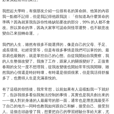
我想起大學時，有個朋友介紹一位很有名的算命師。他算的內容
我一點都不記得，但是我記得他跟我說：「你知道為什麼算命的
準嗎？因為就算我告訴你性格缺陷要改的部分，99% 的人都不會
改。所以算命的準，因為大家寧可認命與怪罪運勢，也不願意改
變自己來扭轉命運。」
我們的人生，雖然有很多不能選擇的，像是自己的父母、手足、
成長環境、社經背景等，但是有很多事情是我們可以掌控的。最
容易也最難的，就是掌控自己的心態。自從我開始自我覺察，我
的人生整個改變了。我換了工作，跟家人的關係變好了。正值青
春期的女兒一度不想理我，從我改變後也開始常常找我閒聊。雖
然我的心情還是時好時壞，有時還是很煩很累，但是我活得舒服
多了，也覺得人生是充滿喜悅的。
有了這樣的領悟後，我常常想，以前如果有人這樣點我一下就好
了，告訴我很多看似我無法控制的事情，其實也是我共創出來的
—一個人對於身邊的人最嚴苛的那一面，通常也是潛意識最受不
了自己的地方—同時也教我如何跟自己和解，接受自己、接受別
人。這個念頭啟發了我，想要把自己的學習經驗分享給大家，尤