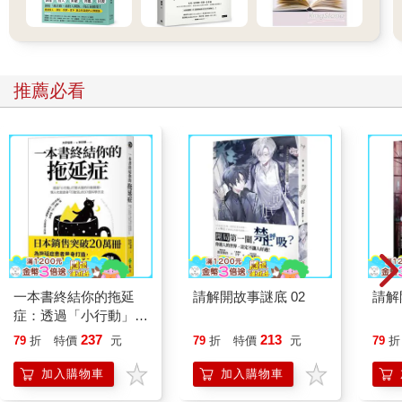
節？」
‧「別人好像都沒有這種狀況，是不是我有問題？」
什麼是「高功能內向者」？
推薦必看
李安（Ang Lee）：沉靜中的極致敘事者
李安從台灣走向國際影壇，他以《臥虎藏龍》、《少年Pi的奇幻
漂流》等片贏得奧斯卡獎。
李安為人低調、不善言詞，卻透過細膩的情感捕捉與深刻的角色
描繪，讓觀眾走入他的內在世界。
內向的敏感與觀察力，使李安能洞察人性，拍出動人的故事。
身為李安好友的作家舒國治曾說：「李安只是用一種害羞的、埋
頭工作的方式，完成了自己的一片天地。」
李安的內向，正是他藝術創作的核心力量。
提姆‧庫克（Tim Cook）：安靜領導蘋果的企業家
一本書終結你的拖延
請解開故事謎底 02
請解
作為蘋果公司的執行長，提姆‧庫克接手賈伯斯的重任，他在壓力
症：透過「小行動」打
下，穩健領導蘋果成長至全球市值最高的公司之一。
開大腦的行動開關，懶
237
213
79
折
特價
元
79
折
特價
元
79
折
提姆‧庫克不是舞台上的煽情演說者，而是一位內向、低調、專注
人也能變身「行動派」
細節的領導者。他重視價值觀、重視團隊，也擅長聆聽與深度思
的37個科學方法
加入購物車
加入購物車
考。提姆‧庫克的內向，讓他成為一位穩定、誠信與精準的決策