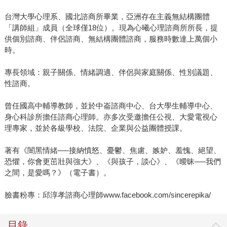
台灣大學心理系、國北諮商所畢業，亞洲存在主義無結構團體
「講師組」成員（全球僅18位）。現為心曦心理諮商所所長，提
供個別諮商、伴侶諮商、無結構團體諮商，服務時數達上萬個小
時。
專長領域：親子關係、情緒調適、伴侶與家庭關係、性別議題、
性諮商。
曾任國高中輔導教師，並於中崙諮商中心、台大學生輔導中心、
身心科診所擔任諮商心理師。亦多次受邀擔任公視、大愛電視心
理專家，並於各級學校、法院、企業與公益團體授課。
著有《闇黑情緒──接納憤怒、憂鬱、焦慮、嫉妒、羞愧、絕望、
恐懼，你會更茁壯與強大》、《與孩子，談心》、《曖昧──我們
之間，是愛嗎？》（電子書）。
臉書粉專：邱淳孝諮商心理師www.facebook.com/sincerepika/
目錄