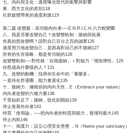
七、內向與文化：過度曝光世代的衝擊與影響
東、西方文化的差別118
社群媒體帶來的過度刺激119
第二篇 改變篇：高功能內向者──E.N.R.I.C.H.六力蛻變圈
八、我是否要改變自己？改變雙軌制：接納與拓展
你真的想改變嗎？請對自己百分之百的誠實125
過度用力地改變自己，是因為對自己的不接納127
所有的生存策略，都是有功能的128
改變雙軌制──對性格「自我接納」＋對能力「增加彈性」129
你想成為什麼樣的人？131
九、改變的動機：找尋你生命中的「養樂多」
一直待在舒適圈，能力會退化135
十、接納力：擁抱你的內向天性，E（Embrace your nature）
內向者改變的六種力量138
千里始於足下；接納，從此刻開始139
停止羨慕外向者143
特質「使用論」──把內向者的特質與能力，發揮到最大145
停止內耗146
十一、保護力：設立心理安全堡壘 ，N（Name your sanctuary）
建立專屬於你自己的海關149