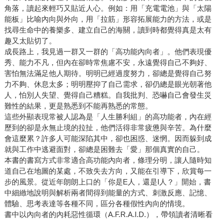
角落，讀起來輕巧又貼近人心。例如：用「充電電池」與「太陽
能板」比喻內向與外向，用「拉筋」形容拓展能力的方法，或是
找尋生命中的養樂多、建立自己的海關，讀到時都覺得真是太有
趣又太貼切了。
成長路上，我見過一群又一群的「高功能內向者」。他們表現優
秀、能力不凡，但內在卻時常焦慮不安，永遠覺得自己不夠好、
害怕無法滿足他人期待。明明已經過度努力，卻總是覺得自己努
力不夠、休息太多；明明壓抑了自己需求，卻仍總是眼光朝著他
人，怕別人失望、覺得自己糟糕。自我批判、恐嚇自己會發生災
難性的結果，更是熟悉到不能再熟悉的常態。
這些外顯表現常被人認為是「人生勝利組」的高功能者，內在經
歷到的卻是永無止境的拉扯，他們活得非常疲憊與辛苦。為什麼
會這麼累？許多人可能深陷其中，卻也困惑、迷惘。因而躲到成
就與工作中逃避面對，卻總是困難去「愛」那個真實的自己。
本書的書寫方式非常適合高功能內向者，條理分明，讓人隨時知
道自己在地圖的某處，不致失去方向，又能在引導下，欣賞每一
步的風景。從近年朗朗上口的「你是E人，還是I人？」開始，書
中細緻地說明與解析兩者間得到能量的方式、刺激反應、記憶、
體驗、思考表達等各種不同，區分各種假性內向的情境。
書中以內向者的內耗惡性循環（A.F.R.A.I.D.），帶領讀者清晰看