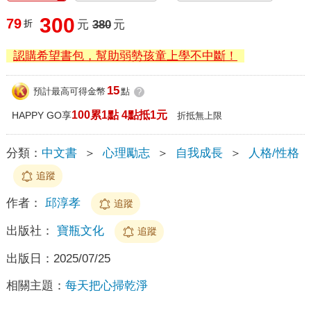
300
79
折
元
380
元
認購希望書包，幫助弱勢孩童上學不中斷！
15
預計最高可得金幣
點
?
100累1點 4點抵1元
HAPPY GO享
折抵無上限
分類：
中文書
＞
心理勵志
＞
自我成長
＞
人格/性格
追蹤
作者：
邱淳孝
追蹤
出版社：
寶瓶文化
追蹤
出版日：
2025/07/25
相關主題：
每天把心掃乾淨