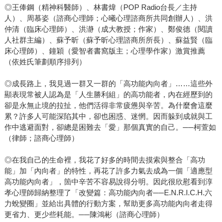
◎王俸鋼（精神科醫師）、林書煒（POP Radio台長／主持
人）、周慕姿（諮商心理師；心曦心理諮商所共同創辦人）、洪
仲清（臨床心理師）、洪瀞（成大教授；作家）、鄭俊德（閱讀
人社群主編）、蘇予昕（蘇予昕心理諮商所所長）、蘇益賢（臨
床心理師）、鐘穎（愛智者書窩版主；心理學作家）激賞推薦
（依姓氏筆劃順序排列）
◎成長路上，我見過一群又一群的「高功能內向者」……這些外
顯表現常被人認為是「人生勝利組」的高功能者，內在經歷到的
卻是永無止境的拉扯，他們活得非常疲憊與辛苦。為什麼會這麼
累？許多人可能深陷其中，卻也困惑、迷惘。因而躲到成就與工
作中逃避面對，卻總是困難去「愛」那個真實的自己。──柯萱如
（律師；諮商心理師）
◎在我自己的生命裡，我花了好多的時間去摸索與整合「高功
能」加「內向者」的特性，再花了許多力氣去成為一個「適應型
高功能內向者」，箇中辛苦不容易說得分明。因此很欣慰看到淳
孝心理師歸納整理了「改變篇：高功能內向者──E.N.R.I.C.H.六
力蛻變圈」並給出具體的行動方案，幫助更多高功能內向者走得
更省力、更少些耗能。──陳鴻彬（諮商心理師）