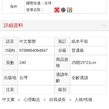
國際快遞：全球
我不死心地追問，想找到理解個案內心世界的入口。
海外
「可能是上個禮拜吧。我們公司辦了個慶功宴，大家都跟我說
港澳店取：
『恭喜、恭喜，這次表現得很好。』我表面上都說謝謝、謝謝，
但當下只想趕快逃回家。
詳細資料
「我覺得大家好煩，可是又覺得這樣不太好，所以就硬撐到九點
多。回家後，我覺得自己好奇怪，明明是一件應該很開心的事，
為什麼自己卻開心不起來。」
語言
中文繁體
裝訂
紙本平裝
Jessica對自己的反應充滿懷疑，甚至自我質疑。
ISBN
9789864064847
分級
普通級
這時候，我好像抓到了一點線索。
我試著驗證我的猜測：「你是不是覺得，那些人其實你不太熟，
商品規
頁數
240
25開15*21cm
你只是把工作做好、取得了很棒的成果。被肯定是開心的，但那
格
些表面的社交，讓你非常耗能。」
Jessica的眼睛發亮，像是終於被人理解了。
適讀年
出版地
台灣
全齡適讀
齡
接著，我繼續說：「雖然你的工作能力很好，工作上的人際互動
注音
級別
也算游刃有餘，但那只是工作時的樣子。私底下的你，其實是個
對於別人的感受與反應很敏感，而且需要比別人用更多的時間來
中文書
＞
心理勵志
＞
自我成長
＞
人格/性格
休息、恢復的人。」
Jessica露出被理解的放鬆神情。