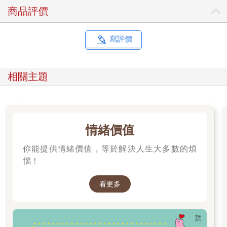
「但其實，我認為對你來說最辛苦的，除了那些沒有意義的交際
商品評價
應酬，還有一件事。」
我賣了個關子，讓Jessica把注意力集中在我接下來要說的話。
寫評價
「是什麼？」Jessica期待地問。
「其實是當你想要獨處、休息的時候，你內心總有個聲音告訴自
己：『這樣不對、這樣不應該、這樣不合群，應該要更活潑、更
相關主題
積極！』所以你戴上面具，試著成為別人期待的樣子。這才是最
消耗、最掏空你的事情！」
我大膽地說出對Jessica內心的理解。
「對……！」在諮商室暖黃色的燈光下，Jessica的眼眶泛淚。
情緒價值
雖然Jessica沒說太多，但能感覺到她整個人放鬆下來，像是終於
你能提供情緒價值，等於解決人生大多數的煩
不用再強撐。被理解的釋然，也讓積累的疲倦一湧而出。
惱！
沉默了幾秒，Jessica似乎有點擔心情緒失控，但她也對自己的狀
況感到困惑，於是問：「所以，我究竟是怎麼了？」
看更多
因為第一次的晤談時間快到了，我也想讓她整理一下情緒，於是
我決定給她一個新的視角，讓她帶回家思考，我說：「或許，你
是『高功能內向者』。」