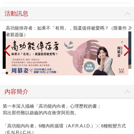
活動訊息
高功能倖存者：如果不「有用」，我還值得被愛嗎？（限量作
2
者親簽版）
內容簡介
第一本深入描繪「高功能內向者」心理歷程的書；
寫出那些難以啟齒的內在衝突與煎熬。
「高功能內向者」6種內耗循環（A.F.R.A.I.D.）╳ 6種蛻變方式
（E.N.R.I.C.H.）