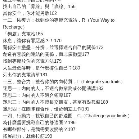
找出自己的「界線」與「底線」156
當你安全，你才能勇敢162
十二、恢復力：找到你的專屬充電站，R（Your Way to
Recharge）
「獨處」充電站165
休息，讓你有罪惡感？！170
關係安全堡壘：分辨，並選擇適合自己的關係172
創造有意義的連結的關係，而非廣撒型177
找到專屬於你的充電方法179
人生最低谷時，是什麼撐住自己？180
列出你的充電清單181
十三、整合力：整合你的內向特質，I（Integrate you traits）
迷思一：內向的人，不適合做業務或公開演講183
迷思二：內向的人不適合領導187
迷思三：內向的人不擅長交朋友，甚至有點孤僻189
迷思四：在團隊裡合作，優於獨立工作191
十四、行動力：挑戰自己的舒適圈，C（Challenge your limits）
為什麼需要挑戰自己的舒適圈？196
有哪些部分，是我需要改變的？197
拓展能力，就像拉筋199