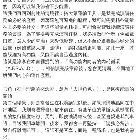
的，因為可以幫我節省不少能量。
讓我們再回到前述的情境裡：搭大眾運輸工具，是我完成演講任
務前必經的歷程，因著這無可避免的歷程，我可能需要耗些能量
在非必要的社交；但這些能量的耗損，可能會影響我後續演講任
務的質量。為了能妥善完成演講任務，我必須做些什麼（例如戴
口罩、選人少的車廂）來降低影響，但又不至於還要擔心額外的
困擾（例如被說大牌、孤僻），讓我後續更耗能。如此一來，才
能既維持高功能，又能不讓自己過度內耗。
這就是淳孝在本書裡提到的：「高功能內向者的內耗循環
（A.F.R.A.I.D.）」，相信讀完該章節後，您會更清晰、全面地了
解我們內心的運作歷程。
去角（在心理劇的概念裡，意為「去掉角色」），是恢復能量的
開始
第二個場景，則是常發生在我演講完以後。如果演講地點同在中
部地區，我則會選擇自行駕車前往。有些單位的承辦人跟機關長
官的接待極度細緻、周到，即便演講結束後，甚至會親送我到車
邊，目送我開車離開。後來，我都會一再堅持：「請務必留步，
我自行離開即可！」這話不是客套，而是一種請求，也是我的需
求。