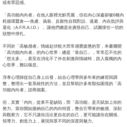
或有罪惡感。
「高功能內向者」在他人眼裡光鮮亮麗，但在內心深處卻被6種內
耗循環蠶食──焦慮、偽裝、反芻性自我對話、逃避、內在批評與
退化（A.F.R.A.I.D.）， 讓他們總是在責怪自己、試圖撐住一切的
狀態中掙扎。
不同於「高敏感者」情緒起伏較大而常感覺疲憊的苦，本書攤開
「高功能內向者」的內心世界：總是「靠自己」，常常忍不住的
「想太多」，甚至在消化不了外在刺激與情緒時，跌入孤獨的內
心世界，難以喘息。
淳孝心理師從自己身上出發，結合心理學與多年來的練習與調
整，整理出一套系統性的方法，並且幫助許多有類似困境的「高
功能內向者」諮商個案。
但，其實「內向」從來不是缺陷，而「高功能」是天賦加上你的
努力。當你開始接納自己的內向特質，整合它帶來的敏感、深刻
與觀察力，它不只讓你活出更自在的自己，更可能讓你在關係、
領導力、創造力上，展現與眾不同的深度與魅力。