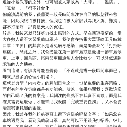
違從小被教導的之外，也可能被人家以為「大牌」、「難搞」、
「孤僻」、「很不社會化」。
偏偏演講前的我，很需要一段長時間專注在自己的狀態裡來蓄
能，因此我很怕被打擾。但我也怕被人家誤以為我大牌、難搞，
都不打招呼，那真是天大的冤枉。
於是，我後來就只好努力找出應對的方式。早在新冠疫情前、當
大多數人還不太習慣戴口罩時，我便會在搭乘大眾運輸工具時戴
口罩！主要目的其實不是避免病毒感染，而是降低我的「打招呼
焦慮」。除此之外，我會盡量在第一節車廂或是最後一節車廂候
車、上車，因為頭、尾兩節車廂通常人會比較少，可以降低遇到
認識的人之機率。
看到這邊，有讀者可能會覺得：「不過就是搭一段區間車而已，
哪來那麼多的心理小劇場？」
這就是典型「內向者」的耗能日常之一，也是重要的生存策略，
而所有的生存策略都是有功能的。所以，如果您問我：喜歡這樣
的自己嗎？我的答案是：我關注的焦點不在我喜不喜歡，而是我
確實需要這麼做，才能幫助我既能「完成重要任務」，又不會徒
增讓我更耗能的困擾。
因此，我曾在我的粉絲專頁上留下這樣的呼籲文字：「如果您在
車站遇見我，看到我戴著口罩，真的可以不用跟我打招呼。彼此
自在，各自安好，而且我在心裡會很感謝您的體貼。」我是認真