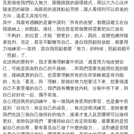
見那個使我們陷入無力、困難跳脫的循環模式，再以六力心法伴
隨迷思的破除，為眼前的道路點起亮燈，讓人看得到可以前進的
方向，溫柔又具指引性。
其中，我最有感觸的是書中講到「所有的改變，都應該建立在自
我接納上」的觀點。過往，我也曾是那個覺得需要把自己放在
「不夠好」的位置，才能「變更好」的人，因此，改變也總伴隨
著批判、否定，甚至不斷鞭笞自己。連自我照顧與放鬆，都要用
力地練習──當然，當自我照顧都要「努力」的時候，照顧就都不
「照顧」了。
在諮商的歷程中，我才逐漸理解書中所說「過度用力地改變自
己，可能是因為對自己的不接納」，而我們需要先能用欣賞的眼
光，接納真實的自己。也需要理解所有的生存策略都是有功能
的，先去「看見」與「理解」那個好努力想要活下來、想要保護
自己不要受傷的自己，我們就有機會從內耗、分裂中停下來，與
自己好好在一起、攜手前進。
在心理諮商所的訓練中，有一個我終身受用的學習，也是書中所
提到「自信力：肯定自己的成長」。每次諮商演練完，老師會要
我們先說三個自己做得好的地方，接著才進入反思哪裡可以做得
更好。老師告訴我們「要懂得給自己肯定與鼓勵，最重要的是照
顧自己的自尊，要有看見自己做了什麼的能力」。這對總是習慣