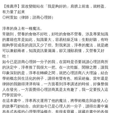
【推薦序】當改變能站在「我是夠好的」肩膀上前進，就輕盈、
有力量了起來
◎柯萱如（律師；諮商心理師）
淳孝的身上有一種魔法。
常聽到，營養的食物不好吃，好吃的食物不營養。涉及專業知識
的書籍也常是如此，知識量大，容易枯燥乏味；生動好聽，有時
能夠學習成長的資訊又少了些。對我來說，淳孝的魔法，就是總
可以兼顧兩者，知識資訊量滿滿，卻又淺顯易懂，又營養又好
吃！
如今已是諮商心理師一分子的我，在當時是否要就讀心理諮商所
的決定中，淳孝推了我很大一把。在一次吃飯、閒聊之際，讓我
印象深刻的是，淳孝在轉瞬之間，就把心理諮商八大理論，結合
學術概念與生活化的例子，講得有聲有色、精采絕倫。當年還是
律師的我聽得津津有味，一方面看到淳孝講述的時候，好像整個
人在發光，一方面覺得心理諮商真是太有趣了，我一定要投入這
門學習當中。
在這本書中，淳孝再次運用了他的魔法，將學術概念與啟發人心
的故事巧妙結合。由於如今已是心理人的一分子，讀得出書中遍
布各式各樣的心理學理論概念。有很多寶藏，就藏在書中的各個