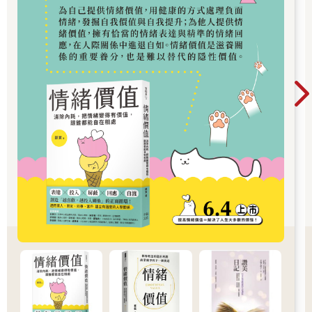
Jessica專注而安靜，我繼續說：「所以你有這些反應，不是你有
問題，你非常正常。下次我們可以一起探索，看看在你身上到底
發生了什麼。」
＿＿＿＿＿＿＿＿＿＿＿＿＿＿＿＿＿＿＿＿＿＿＿＿＿＿＿＿
＿＿＿＿＿＿
其實像Jessica這樣的高功能內向者，在我們這個世界，並不是少
數。
高功能內向者的內心細膩、安靜，也勤奮努力，他們常常能取得
優秀的工作成果，但很容易在人際關係中耗盡能量。
他們害怕讓別人失望，在這個期待人們要積極、要懂得表現自
己、要刻意讓別人看見自己的社會裡，高功能內向者的內心充滿
拉扯，他們總是這樣問自己：
‧「為什麼我沒辦法違背別人的期待過日子？」
‧「我其實不討厭那些人，聚會時，甚至覺得開心，但每次相處後
都覺得好累。」
‧「有時，我想獨處、休息，但卻不好意思拒絕別人。」
‧「就算拒絕了，朋友也說沒關係，但會不會久了，就讓人覺得我
難相處？」
‧「如果一直休息，會不會讓人覺得我不夠積極，甚至與社會脫