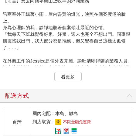
【前言】想去阿爾卑斯山上牧羊的外商業務
諮商室外正飄著小雨，屋內昏黃的燈光，映照在個案疲倦的臉
上。
身為心理師的我，靜靜地聽著個案傾吐最近的心情。
「我每天下班就覺得好累、好累，週末也完全不想出門。同事跟
朋友找我出門，我大部分都是拒絕，但又覺得自己這樣太孤僻
了……」
在外商工作的Jessica是個外表亮麗、談吐清晰得體的業務人員。
講完這段話後，她整個人就像洩了氣的皮球，癱在諮商室的沙發
上。
看更多
「最近工作中有什麼讓你覺得特別有壓力的人或事嗎？」身為心
理師的我，試著評估，想了解個案的壓力源。
「其實沒有。我的業績都有達標，團隊的氣氛也算不錯。主管雖
配送方式
然稍微嚴格，但也算好溝通。對了，最近剛結束一個複雜的專
案，不知道有沒有關係。」Jessica盤點了工作的各個面向，卻似
國內宅配：本島、離島
乎找不到真正的關鍵點。
到店取貨：
台灣
不限金額免運費
「那你還記得最近一次讓你覺得筋疲力竭，是什麼樣的情境
嗎？」