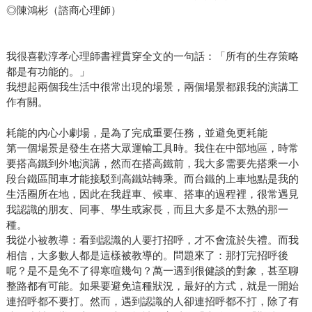
◎陳鴻彬（諮商心理師）
我很喜歡淳孝心理師書裡貫穿全文的一句話：「所有的生存策略
都是有功能的。」
我想起兩個我生活中很常出現的場景，兩個場景都跟我的演講工
作有關。
耗能的內心小劇場，是為了完成重要任務，並避免更耗能
第一個場景是發生在搭大眾運輸工具時。我住在中部地區，時常
要搭高鐵到外地演講，然而在搭高鐵前，我大多需要先搭乘一小
段台鐵區間車才能接駁到高鐵站轉乘。而台鐵的上車地點是我的
生活圈所在地，因此在我趕車、候車、搭車的過程裡，很常遇見
我認識的朋友、同事、學生或家長，而且大多是不太熟的那一
種。
我從小被教導：看到認識的人要打招呼，才不會流於失禮。而我
相信，大多數人都是這樣被教導的。問題來了：那打完招呼後
呢？是不是免不了得寒暄幾句？萬一遇到很健談的對象，甚至聊
整路都有可能。如果要避免這種狀況，最好的方式，就是一開始
連招呼都不要打。然而，遇到認識的人卻連招呼都不打，除了有