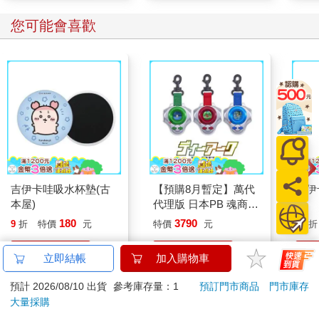
者。
您可能會喜歡
J.K.羅琳（J.K. Rowling）：從孤獨到魔法世界的創造者
《哈利波特》系列的作者 J.K.羅琳，曾歷經貧窮與憂鬱，她靠著
豐富的內在世界與強大的想像力，創造出全球暢銷的奇幻小說。
J·K·羅琳避開鎂光燈，喜歡獨處、閱讀、靜靜地思考。她在沉默
中醞釀故事的能量，使她筆下的角色如此真實、情節如此有深
度。J·K·羅琳的內向不是阻礙，而是創造力的泉源。
艾瑪‧華森（Emma Watson）：優雅堅定的行動者
以《哈利波特》妙麗一角走紅的艾瑪‧華森，她在公眾面前看似自
信，但實際她認為自己「極度內向」。
吉伊卡哇吸水杯墊(古
【預購8月暫定】萬代
吉伊
艾瑪‧華森選擇安靜但堅定地投入女性權益、教育與公益活動，並
本屋)
代理版 日本PB 魂商店
黃
曾在聯合國發表深具影響力的演說。她的內向使她更有共感力，
限定 數碼寶貝 D-ARK
180
3790
也讓她能夠深思熟慮地用行動發聲，展現出沉著而堅韌的力量。
9
折
特價
元
特價
元
95
折
25周年彩色進化版
加入購物車
加入購物車
比爾‧蓋茲（Bill Gates）：深度思考的科技先驅
立即結帳
加入購物車
微軟的創辦人比爾‧蓋茲，從小就是典型的安靜書呆子，他喜歡獨
自閱讀、長時間思考。比爾‧蓋茲的內向性格，讓他能專注於複雜
預計 2026/08/10 出貨
參考庫存量：1
預訂門市商品
門市庫存
訂購/退換貨須知
的系統設計與策略規劃。退休後，比爾‧蓋茲仍持續以書籍與公益
大量採購
影響世界，他向世人證明即使是內向者，也能影響深遠。