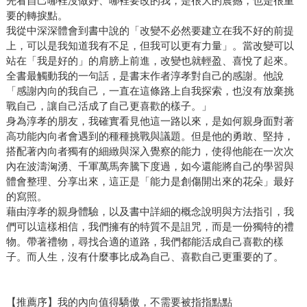
先看自己哪裡沒做好、哪裡要改的我，是很大的震撼，也是很重
要的轉捩點。
我從中深深體會到書中說的「改變不必然要建立在我不好的前提
上，可以是我知道我有不足，但我可以更有力量」。當改變可以
站在「我是好的」的肩膀上前進，改變也就輕盈、喜悅了起來。
全書最觸動我的一句話，是書末作者淳孝對自己的感謝。他說
「感謝內向的我自己，一直在這條路上自我探索，也沒有放棄挑
戰自己，讓自己活成了自己更喜歡的樣子。」
身為淳孝的朋友，我確實看見他這一路以來，是如何親身面對著
高功能內向者會遇到的種種挑戰與議題。但是他的勇敢、堅持，
搭配著內向者獨有的細緻與深入覺察的能力，使得他能在一次次
內在波濤洶湧、千軍萬馬奔騰下度過，如今還能將自己的學習與
體會整理、分享出來，這正是「能力是創傷開出來的花朵」最好
的寫照。
藉由淳孝的親身體驗，以及書中詳細的概念說明與方法指引，我
們可以這樣相信，我們擁有的特質不是詛咒，而是一份獨特的禮
物。帶著禮物，尋找合適的道路，我們都能活成自己喜歡的樣
子。而人生，沒有什麼事比成為自己、喜歡自己更重要的了。
【推薦序】我的內向值得驕傲，不需要被指指點點