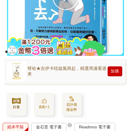
呀哈★吉伊卡哇旋風再起，精選周邊看過
加購
來
寫評價
好書
喜歡+1
賺金幣
?
紙本平裝
金石堂 電子書
Readmoo 電子書