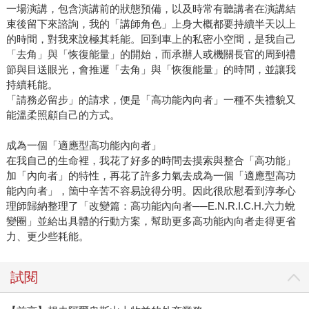
一場演講，包含演講前的狀態預備，以及時常有聽講者在演講結
束後留下來諮詢，我的「講師角色」上身大概都要持續半天以上
的時間，對我來說極其耗能。回到車上的私密小空間，是我自己
「去角」與「恢復能量」的開始，而承辦人或機關長官的周到禮
節與目送眼光，會推遲「去角」與「恢復能量」的時間，並讓我
持續耗能。
「請務必留步」的請求，便是「高功能內向者」一種不失禮貌又
能溫柔照顧自己的方式。
成為一個「適應型高功能內向者」
在我自己的生命裡，我花了好多的時間去摸索與整合「高功能」
加「內向者」的特性，再花了許多力氣去成為一個「適應型高功
能內向者」，箇中辛苦不容易說得分明。因此很欣慰看到淳孝心
理師歸納整理了「改變篇：高功能內向者──E.N.R.I.C.H.六力蛻
變圈」並給出具體的行動方案，幫助更多高功能內向者走得更省
力、更少些耗能。
試閱