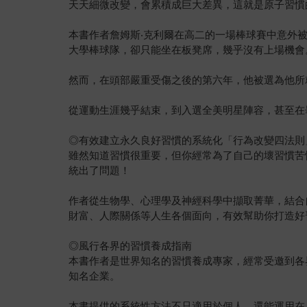
天天細微改變，會累積成巨大差異，這就是原子習慣
本書作者詹姆斯‧克利爾在高二的一場棒球賽中意外
大學棒球隊，卻只能坐在板凳席，幾乎沒有上場機會
然而，在頭部嚴重受傷之後的第六年，他被選為他所
從運動生涯幾乎結束，到入選全美明星陣容，甚至在
◎有效建立永久良好習慣的系統化「行為改變四法則
雖然知道習慣很重要，但你經常為了自己的壞習慣苦
統出了問題！
作者從生物學、心理學及神經科學中擷取菁華，結合
財富、人際關係等人生各個面向，有效幫助你打造好
◎風行各界的習慣養成指南
本書作者是世界知名的習慣養成專家，經常受邀到各界
知名企業。
本書提供的系統性方法不只適用於個人，還能運用在