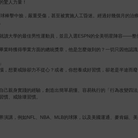
的驚人力量！
被球棒擊中臉，嚴重受傷，甚至被實施人工昏迷。經過好幾個月的治
。
就讀大學的最佳男性運動員，並且入選ESPN的全美明星陣容——整
畢業時獲得學業方面的總統獎章，他是怎麼做到的？一切只因他認識
」
惱，想要戒除卻力不從心？或者，你想養成好習慣，卻老是半途而廢
自己親身實踐的經驗，創造出簡單易懂、容易執行的「行為改變四法
習慣、戒除壞習慣。
演講，例如NFL、NBA、MLB的球隊，以及美國運通、麥肯錫、美
……