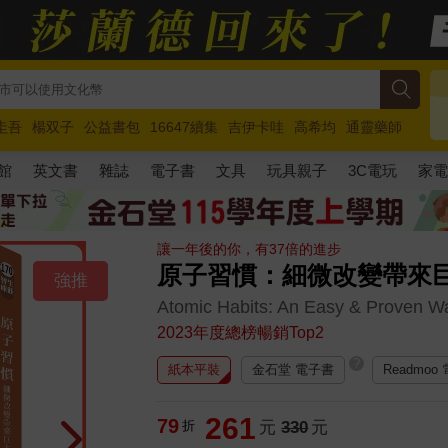
圭吾
楊双子
公益書包
16647續集
吉伊卡哇
高希均
通靈藥師
路邊攤新作
馬斯克
玩具總動員5
超慢跑
館
英文書
雜誌
電子書
文具
玩具親子
3C電玩
家
讓一年後的你，有37倍的進步
原子習慣：細微改變帶來
強推
Atomic Habits: An Easy & Proven W
2023年度總榜暢銷Top2
?
紙本平裝
金石堂 電子書
Readmoo
261
79
折
元
330
元