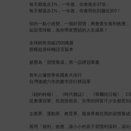
每天都進步1%，一年後，你會進步37倍；
每天都退步1%，一年後，你會弱化到趨近於0！
你的一點小改變、一個好習慣，將會產生複利效應，
如滾雪球般，為你帶來豐碩的人生成果！
全球銷售突破2500萬冊
授權超過60種語言版本
被譽為「習慣養成」第一品牌冠軍書
長年占據世界各國各大排行
台灣連續六年的書市排行榜冠軍
《紐約時報》、《時代雜誌》、《華爾街日報》、C
從奧運冠軍、投資技術長、失學的阿富汗少女都受到
企業界、運動界、教育界、瘦身界都在用的習慣養成
善用「複利」效應，讓小小的原子習慣利滾利，滾出