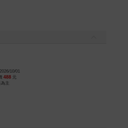
026/10/01
價
488
元
帳為主