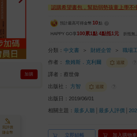
認購希望書包，幫助弱勢孩童上學不
10
預計最高可得金幣
點
?
100累1點 4點抵1元
HAPPY GO享
折抵無
分類：
中文書
＞
財經企管
＞
職場
作者：
詹姆斯．克利爾
追蹤
?
譯者：
蔡世偉
加購
出版社：
方智
追蹤
?
出版日：
2019/06/01
相關主題：
最多人聽
最多人評價
20
寫評價
賺金幣
立即結帳
加入購物車