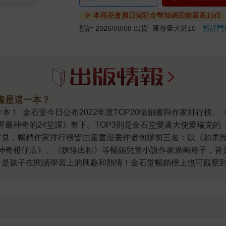
※ 本商品會員日滿額金幣加碼回饋最高15倍
預計 2026/08/08 出貨
庫存量大於10
預訂門
的書是這一本？
書《世界最神奇的24堂課》奪下。TOP3則是金石堂愛書大使愛瑞
首見，暢銷作家排行榜皆由童書漫畫作者包辦前三名：以《如果
出《神奇柑仔店》、《妖怪出租》等暢銷兒童小說作家廣嶋玲子，皆是
，是孩子在閱讀學習上的興趣和熱情！金石堂暢銷榜上也可觀察到
多樣元素的童書百花齊放。幽默有趣又不俗套的故事，將知識巧
怕被傳染、關在房門內的鬱悶，對疫情的種種焦慮與不穩定感，
說內，青澀愛戀與悸動，讓心再次怦然跳動；崛起中的韓國翻譯
馬《不便利的便利店》，皆是備受大眾讀者喜愛的翻譯文學作品
和金石堂愛書大使愛瑞克一同發掘自己的《內在原力》、從岸見