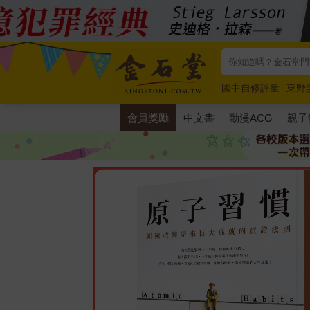
國中自修評量
東野
唯紅花綻放
奧德賽
會員獎勵
中文書
動漫ACG
親子