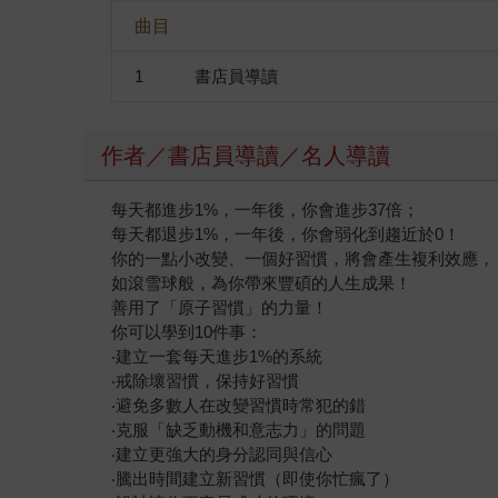
曲目
姐姐學習《剛剛好的優雅》、或是跟著《蛤蟆先生
取更正向積極的思考、以及行動的能量。 全球經濟
1
書店員導讀
顯退燒，轉由強調「穩健投資」的新書《給存股新
生實用商學院》系列作、注重建立自身進步系統的
榜。 動畫化與YouTuber跨界助攻帶動漫畫圖
作者／書店員導讀／名人導讀
出圈，改編動畫一登上Netflix便迅速搶佔熱
奇的24堂課》和《我所看見的未來》，藉由知名的
每天都進步1%，一年後，你會進步37倍；
TOP20暢銷書與作家排行榜帶來令人驚豔的話題亮
每天都退步1%，一年後，你會弱化到趨近於0！
人物暨十大影響力好書年度大賞，將於12月20
你的一點小改變、一個好習慣，將會產生複利效應，
影響力好書」等重要獎項。邀集多位知名作家與出
如滾雪球般，為你帶來豐碩的人生成果！
書」，即日起開放門市與網路預購，原價4,590元
善用了「原子習慣」的力量！
你可以學到10件事：
金石堂網路「2022年度暢銷排行榜」與「十大影響力好書珍藏套書」預
‧建立一套每天進步1%的系統
2022/11/30 【金石堂書店2022年度暢銷排行
‧戒除壞習慣，保持好習慣
‧避免多數人在改變習慣時常犯的錯
‧克服「缺乏動機和意志力」的問題
‧建立更強大的身分認同與信心
‧騰出時間建立新習慣（即使你忙瘋了）