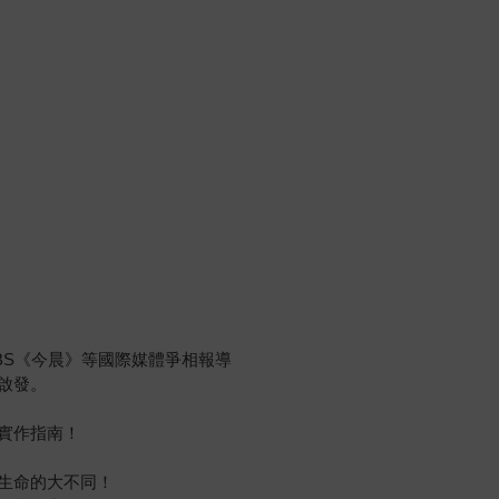
BS《今晨》等國際媒體爭相報導
啟發。
實作指南！
生命的大不同！