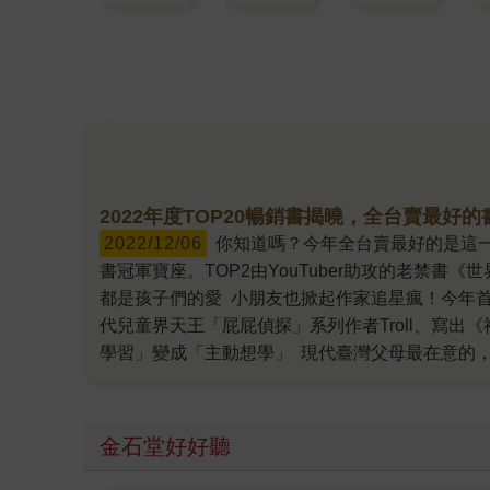
2022年度TOP20暢銷書揭曉，全台賣最好
2022/12/06
你知道嗎？今年全台賣最好的是這一本！ 金石堂今日公布2022年度TOP20暢銷書與作家排行榜。《原子習慣》創紀錄，連續二年強勢穩坐TOP1暢銷
書冠軍寶座。TOP2由YouTuber助攻的老禁
都是孩子們的愛 小朋友也掀起作家追星瘋！今年
代兒童界天王「屁屁偵探」系列作者Troll、寫
學習」變成「主動想學」 現代臺灣父母最在意的
情緒、奇幻、志怪、歷史故事、自然科普……等，
本書！」 慰藉人心！療癒系與愛情故事當道 害
另一端，華文作家晨羽、黃山料、九把刀的愛情小
金石堂好好聽
臨夢境百貨》、正視人與人之間溫暖情感的年底黑
今年心理勵志暢銷書反映出讀者心內正能量增長！