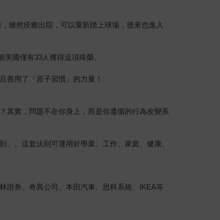
療，雖然痊癒出院，可以重新踏上球場，後來也進入
個美國僅有33人獲得這項殊榮。
且善用了「原子習慣」的力量！
？其實，問題不在你身上，而是你遵循的行為改變系
則」。這套法則可運用於學業、工作、家庭、健康、
林證券、奇異公司、本田汽車、思科系統、IKEA等