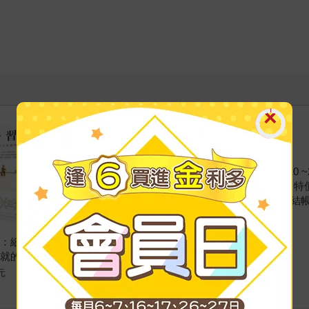
優惠時間：2026/07/10 ~2
優惠組合價：
75
折
特
※實際價格依購物車結
加入購物車
慣：細微改變帶
被討厭的勇氣二部曲完
成就的實證法則
結篇：人生幸福的行動
指南
元
定價
320
元