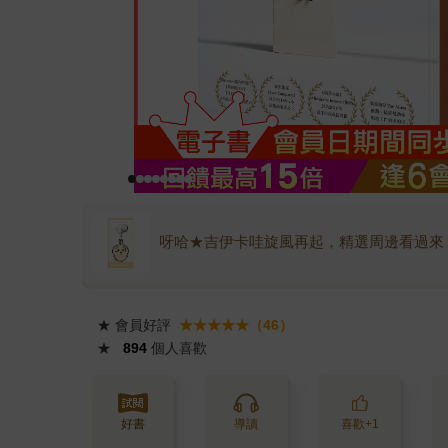
呀哈★吉伊卡哇旋風再起，精選周邊看過來
★
會員好評
★★★★★（46）
★
894
個人喜歡
好書
導讀
喜歡+1