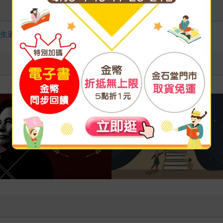
人生邁向優秀到卓越。《內在原力》
閱讀漫遊錄-2026上半年暢銷