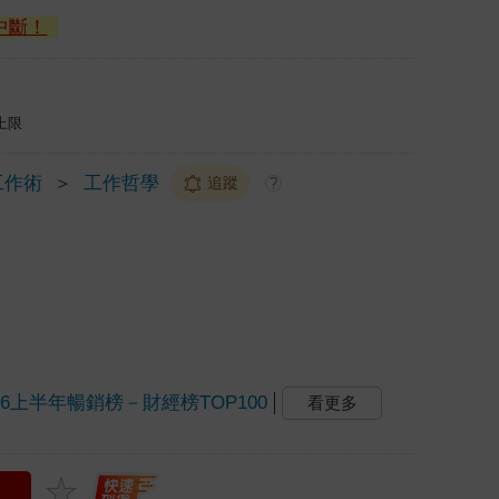
中斷！
上限
工作術
＞
工作哲學
追蹤
?
26上半年暢銷榜－財經榜TOP100
看更多