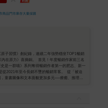
市商品
門市庫存
大量採購
克的《內在原力》喜摘銅。 首見！年度暢銷作家前三名
歷史是一群喵》系列奪得暢銷作者第一的肥志、新一
從2021年至今長銷不墜的暢銷常客。 從「被迫
，童書圖像和文本面貌更加多元──療癒、推理、
妙融入其中，讓孩子主動向父母喊著：「我想看那
文學成了臺灣讀者跳脫現實紛擾的出口。投入文字的
文學，今年療癒系當道：帶著奇幻色彩的《歡迎光
。 正能量！「讓自己活得更好」為年度重要課題
一郎文字中獲得阿德勒《被討厭的勇氣》、向志玲