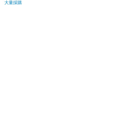
大量採購
加入購物車
加入購物車
您可能會喜歡
【Timo】黑色鏡面充
吉伊卡哇吸水杯墊(古
【電
電式數位體重計
本屋)
店
490
180
特價
元
9
折
特價
元
特價
690
加入購物車
加入購物車