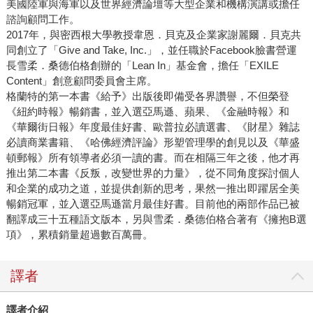
美國陸軍與海軍以及世界經濟論壇等大型企業和機構演講或擔任
諮詢顧問工作。
2017年，與密西根大學教授韋恩．貝克及企業家謝麗爾．貝克共
同創立了「Give and Take, Inc.」，並任職於Facebook臉書營運
長雪柔．桑德伯格創辦的「Lean In」基金會，擔任「EXILE
Content」創意顧問委員會主席。
格蘭特的第一本書《給予》出版後即備受各界讚譽，不但榮登
《紐約時報》暢銷書，並入選亞馬遜、蘋果、《金融時報》和
《華爾街日報》年度最佳好書、歐普拉必讀選書、《財星》雜誌
必讀商業書籍、《哈佛經濟評論》形塑管理學的創見以及《華盛
頓郵報》所有領導者必須一讀的書。而在相隔三年之後，他才再
推出第二本書《反叛，改變世界的力量》，從不同角度探討個人
和企業的成功之道，並提供創新的思考，果然一推出即躍居全美
暢銷冠軍，並入選亞馬遜當月最佳好書。目前他的兩部作品已被
翻譯成三十五種語文版本，另與雪柔．桑德伯格合著有《擁抱B選
項》，累積銷量超過數百萬冊。
譯者
譯者介紹