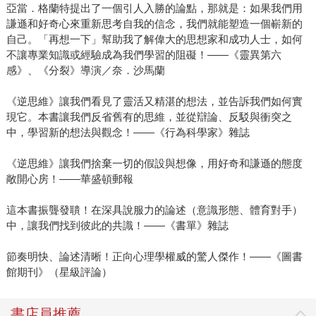
亞當．格蘭特提出了一個引人入勝的論點，那就是：如果我們用
謙遜和好奇心來重新思考自我的信念，我們就能塑造一個嶄新的
自己。「再想一下」幫助我了解偉大的思想家和成功人士，如何
不讓專業知識或經驗成為我們學習的阻礙！——《靈異第六
感》、《分裂》導演／奈．沙馬蘭
《逆思維》讓我們看見了靈活又精湛的想法，並告訴我們如何實
現它。本書讓我們反省舊有的思維，並從辯論、反駁與衝突之
中，學習新的想法與觀念！——《行為科學家》雜誌
《逆思維》讓我們捨棄一切的假設與想像，用好奇和謙遜的態度
敞開心房！——華盛頓郵報
這本書振聾發聵！在深具說服力的論述（意識形態、體育對手）
中，讓我們找到彼此的共識！——《書單》雜誌
節奏明快、論述清晰！正向心理學權威的驚人傑作！——《圖書
館期刊》（星級評論）
書店員推薦