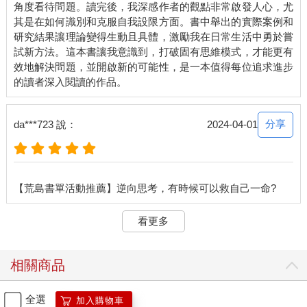
角度看待問題。讀完後，我深感作者的觀點非常啟發人心，尤
看過這種情況：我的學生期末考出乎意料地沒有多少修改痕跡，
其是在如何識別和克服自我設限方面。書中舉出的實際案例和
但是那些重新思考第一次的答案，而不是保持原狀的人，最後拉
研究結果讓理論變得生動且具體，激勵我在日常生活中勇於嘗
高了成績。
試新方法。這本書讓我意識到，打破固有思維模式，才能更有
效地解決問題，並開啟新的可能性，是一本值得每位追求進步
當然了，有可能第二次的答案並非與生俱來就比較好；它們會比
較好是因為學生通常不願意改答案，只有在他們具有相當自信
時，才會去做更動。但是最近的研究提出一個不同的解釋：拉高
成績的原因不見得是去更改你的答案，而是去考慮你是否應該更
分享
da***723 說：
2024-04-01
改。
我們不只對於重新思考答案心生猶豫，我們也對重新思考的想法
感到遲疑。舉一場實驗為例：有數百名大學生隨機分配去學習第
一直覺謬誤。主講者教導他們改變想法的價值，並且向他們提出
何時該這麼做的建議。在他們接下來的兩場考試中，他們依然沒
看更多
有表現出更多修改答案的意願。
部分的問題在於認知惰性。有些心理學家指出，我們是心理吝嗇
相關商品
者：我們經常偏好輕鬆維持舊觀點，而非辛苦掌握新觀點。然
而，在我們抗拒重新思考的背後，還有更深層的力量。質疑自己
會使得這個世界更加不可預期。這需要我們承認事實可能有了變
全選
加入購物車