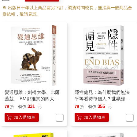
化，曾經是對的現在可能是錯的。重新考慮我們深信不疑的事會
※ 出版日十年以上商品需另下訂，調貨時間較長，無法與一般商品合
威脅我們的認同，感覺有如我們失去了部分的自我。
併結帳，敬請見諒。
重新思考在我們生活中的每個面向都不是件難事。說到我們的所
有物時，我們會樂於更新。當我們的衣物過時了，我們會汰舊換
新；當廚房趕不上流行，我們會重新裝潢。然而，如果說到我們
的知識和看法，我們傾向於堅持己見。心理學家把它稱為抓住及
凍結。我們喜歡確信的自在勝過懷疑的不自在，而且我們會在堅
定信念之後不再更動。我們會嘲笑別人還在使用Windows 95，然
而我們卻對自己在一九九五年就形成的看法緊抓不放。我們聆聽
那些使我們感覺良好的觀點，而不是讓我們更努力思考的想法。
你或許在某個時候聽說過，假如你把一隻青蛙丟進一鍋滾燙的熱
水裡，牠會立刻跳出來。不過要是你把牠扔進溫水裡，逐漸提高
變通思維：劍橋大學、比爾
隱性偏見：為什麼我們無法
水溫，青蛙會死掉。牠缺少能力去重新思考這個情況，沒有領悟
蓋茲、IBM都推崇的四大問
平等看待每個人？世界經濟
到眼前的危險，直到為時已晚。
題解決工具
論壇年度最佳書籍！
331
355
79
折
特價
元
79
折
特價
元
我最近針對這個普遍流傳的故事做了一些研究，而且發現了一個
加入購物車
加入購物車
問題：這不是真的。