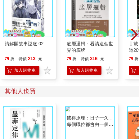
們「丟掉他們的背包和工具，」美國國家森林局表示贊同：「消
防員可以搶先大火，跑到山頂上。」
我們合理假設，起先組員可能不假思索地奔跑，甚至沒意識到他
們還揹著背包和工具。「大約往上坡跑了三百哩，」一名科羅拉
多倖存者在證人席上說：「我那時才意識到，我的鋸子還扛在肩
請解開故事謎底 02
底層邏輯：看清這個世
廿載
上！」即使做出了明智的決定，丟下二十五磅重的鏈鋸之後，他
界的底牌
道2
還是浪費了寶貴的時間：「我不理性地開始尋找一個地方，可以
213
316
79
折
特價
元
79
折
特價
元
79
折
把它放下來又不會燒壞……我記得心想：『真不敢相信我要放下
我的鏈鋸。』」有一名遇難者被發現時，身上還揹著背包，手中
加入購物車
加入購物車
緊握著鏈鋸的把手。為什麼有那麼多消防員抓著工具不放，即便
放開或許能救他們一命？
其他人也買
假如你是消防員，拋下工具不只需要你忘掉習慣，忽視直覺。拋
棄你的裝備意味著承認失敗，也去除了你的部分身分。你必須重
新思考你的工作目的，以及你的人生角色。「你不能靠身體和雙
手去滅火，你要拿經常代表消防員特色的工具去撲滅，」組織心
理學家卡爾．威克（Karl Weick）說明：「那是消防員當初接受
部署的原因……丟掉工具產生與存在有關的危機。少了我的工
具，那麼我是誰？」