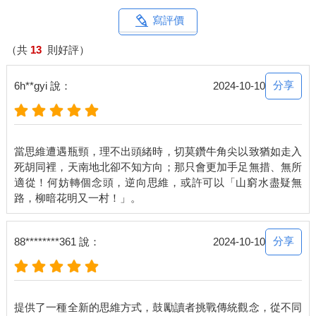
明的人就能解決越複雜的問題，而且解決的速度也越快。大家通
常把智力視為思考及學習的能力。然而在動盪不安的世界裡，更
寫評價
重要的或許是另一組認知技能：再思考及反學習的能力。
（共
13
則好評）
想像一下，你剛寫完了複選試題，然後你開始對其中一個答案心
生疑慮。你還有一些時間，究竟是該堅守第一直覺，或者是作出
分享
6h**gyi 說：
2024-10-10
更動呢？
大約有四分之三的學生確信修改答案會導致扣分。一家大規模的
測試準備公司卡普蘭（Kaplan）曾提醒學生，「假如你決定變更
當思維遭遇瓶頸，理不出頭緒時，切莫鑽牛角尖以致猶如走入
答案，千萬要謹慎行事。根據經驗指出，許多學生在更動答案
死胡同裡，天南地北卻不知方向；那只會更加手足無措、無所
時，是改成了錯誤的解答。」
適從！何妨轉個念頭，逆向思維，或許可以「山窮水盡疑無
我無意冒犯那些經驗談，但是我偏好嚴謹的證據。有三位心理學
家針對三十三份研究進行一項全面審查，發現在每一份研究中，
大部分的答案修訂都是從錯的改成對的。這個現象就是眾所周知
分享
88********361 說：
2024-10-10
的第一直覺謬誤。
在一場演示中，心理學家計算伊利諾州超過一千五百名學生在試
卷上的修改痕跡。只有四分之一的改動是從對的改成錯的答案，
提供了一種全新的思維方式，鼓勵讀者挑戰傳統觀念，從不同
有半數是從錯的改成了對的答案。年復一年，我在我自己的班級