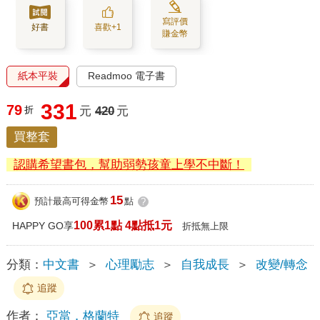
寫評價
好書
喜歡+1
賺金幣
紙本平裝
Readmoo 電子書
331
79
折
元
420
元
買整套
認購希望書包，幫助弱勢孩童上學不中斷！
15
預計最高可得金幣
點
?
100累1點 4點抵1元
HAPPY GO享
折抵無上限
分類：
中文書
＞
心理勵志
＞
自我成長
＞
改變/轉念
追蹤
作者：
亞當．格蘭特
追蹤