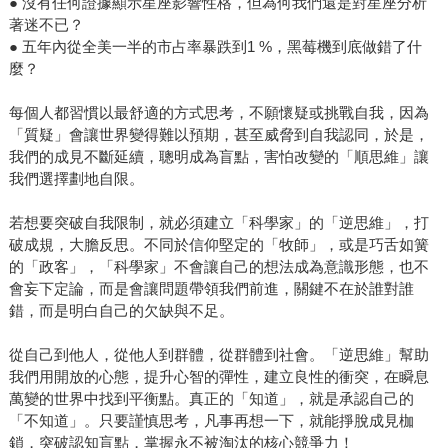
● 沒有任何證據顯示星座影響性格，但為何我們還是對星座分析
著迷不已？
● 五年內從全美一半的市占率暴跌到1 %，黑莓機到底做錯了什
麼？
每個人都習慣以最舒適的方式思考，不願懷疑或挑戰自我，因為
「質疑」會讓世界變得難以預期，甚至威脅到自我認同，於是，
我們的成見不斷延續，聰明成為盲點，害怕改變的「順思維」讓
我們選擇劃地自限。
若想要突破自我限制，就必須建立「科學家」的「逆思維」，打
破成規，大膽反思。不同於信仰堅定的「牧師」，或是巧舌如簧
的「政客」，「科學家」不會讓自己的想法成為意識形態，也不
會妄下定論，而是會讓問題帶領我們前進，關鍵不在於誰對誰
錯，而是明白自己的欠缺與不足。
從自己到他人，從他人到群體，從群體到社會。「逆思維」幫助
我們用開放的心態，提升心智的彈性，建立良性的衝突，在瞬息
萬變的世界中找到平衡點。真正的「知道」，就是承認自己的
「不知道」。只要謹慎思考，凡事再想一下，就能掙脫成見枷
鎖，突破認知盲點，掌握永不被淘汰的核心競爭力！