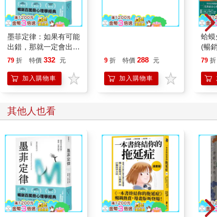
荒野大火相對來說極為罕見，我們大多數人的性命不會仰賴一瞬
間的決定，強迫我們重新想像我們的工具是危險的來源，而大火
墨菲定律：如果有可能
彼得原理：日子一久，
蛤蟆
是通往安全的路徑。然而重新思考假設的挑戰出乎意料地普遍，
出錯，那就一定會出
每個職位都會由一個不
(暢
或許甚至對所有人來說都是如此。
錯！（令人深思的行為
能勝任的員工擔任
理諮
332
288
79
折
特價
元
9
折
特價
元
79
折
背後，藏著好玩古怪的
先生
我們都會犯下和消防員及荒野滅火員相同的那種錯誤，但是後果
心理效應！暢銷百萬冊
加入購物車
加入購物車
卻沒那麼可怕，因此經常在無意間遭到忽視。我們的思考方式變
的日常行為心理指南）
成可能會壓垮我們的習慣，而我們卻不曾費心去質疑它們，直到
為時已晚。期待你嘎吱作響的煞車可以繼續運作，直到它們終於
其他人也看
在高速公路上故障。在分析師警告即將發生房地產泡沫之後，還
是相信股市會持續上揚。假設你的婚姻沒問題，即便你的伴侶不
斷增加情緒距離。對工作保有安全感，就算你的部分同事已經遭
到資遣。
本書是關於重新思考的價值。它是關於採用救了道奇一命的那種
心智彈性，也是關於如何從失敗中獲得成功的啟發：在別人身上
激發出同樣的機敏。
你或許沒有攜帶斧頭或鏟子，但是你有一些常用的認知工具。它