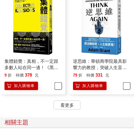
把青蛙丟進滾燙的鍋裡，牠會嚴重燙傷，不一定逃得掉。青蛙在
慢慢煮沸的鍋裡比較好：當水溫開始升到熱得難受時，牠就會立
刻跳出去。
重新評估失敗的不是青蛙，是我們。我們聽到這個故事，認為這
是真的之後，就很少會費心去質疑它了。
當曼恩峽谷大火朝他們席捲而來，消防員要做出一個決定。在理
想的世界裡，他們會有足夠的時間暫停下來，分析情況，並且評
估他們的選項。但是大火就在他們的後方不到一百碼熊熊燃燒，
集體錯覺：真相，不一定跟
逆思維：華頓商學院最具影
根本沒機會停下來思考。「發生大火時，隊長和小組沒有時間坐
多數人站在同一邊！《黑馬
響力的教授，突破人生盲點
在樹蔭底下，針對大爆炸進行一場柏拉圖式的對話，」學者及前
思維》暢銷作家最新力作！
的全局思考
378
331
9
折
特價
元
79
折
特價
元
消防員諾曼．麥克林（Norman Maclean）在他得獎的災難紀事
加入購物車
加入購物車
《年輕人與火》（Young Men and Fire）之中寫道。「假如蘇格
拉底擔任曼恩峽谷大火的隊長，當他和他的組員坐在那裡思考
時，早就被燒成灰了。」
看更多
道奇不是因為思考較慢而倖存。他活著離開是多虧了他擁有更快
重新思考情況的能力。十二名消防員送了命，因為道奇的舉動對
相關主題
他們來說不合理，他們無法及時重新思考他們的臆測。