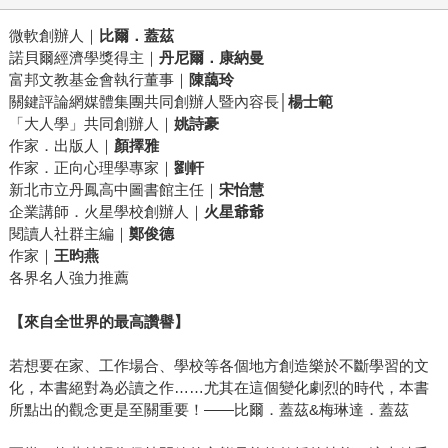
微軟創辦人｜
比爾．蓋茲
諾貝爾經濟學獎得主｜
丹尼爾．康納曼
富邦文教基金會執行董事｜
陳藹玲
關鍵評論網媒體集團共同創辦人暨內容長│
楊士範
「大人學」共同創辦人｜
姚詩豪
作家．出版人｜
顏擇雅
作家．正向心理學專家｜
劉軒
新北市立丹鳳高中圖書館主任｜
宋怡慧
企業講師．火星學校創辦人｜
火星爺爺
閱讀人社群主編｜
鄭俊德
作家｜
王昀燕
各界名人強力推薦
【來自全世界的最高讚譽】
若想要在家、工作場合、學校等各個地方創造樂於不斷學習的文
化，本書絕對為必讀之作……尤其在這個變化劇烈的時代，本書
所點出的觀念更是至關重要！——比爾．蓋茲&梅琳達．蓋茲