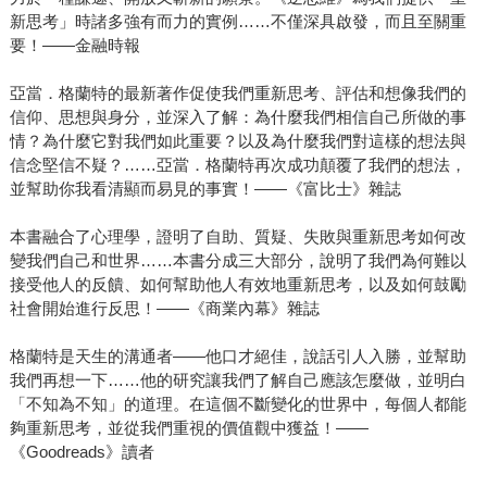
新思考」時諸多強有而力的實例……不僅深具啟發，而且至關重
要！——金融時報
亞當．格蘭特的最新著作促使我們重新思考、評估和想像我們的
信仰、思想與身分，並深入了解：為什麼我們相信自己所做的事
情？為什麼它對我們如此重要？以及為什麼我們對這樣的想法與
信念堅信不疑？……亞當．格蘭特再次成功顛覆了我們的想法，
並幫助你我看清顯而易見的事實！——《富比士》雜誌
本書融合了心理學，證明了自助、質疑、失敗與重新思考如何改
變我們自己和世界……本書分成三大部分，說明了我們為何難以
接受他人的反饋、如何幫助他人有效地重新思考，以及如何鼓勵
社會開始進行反思！——《商業內幕》雜誌
格蘭特是天生的溝通者——他口才絕佳，說話引人入勝，並幫助
我們再想一下……他的研究讓我們了解自己應該怎麼做，並明白
「不知為不知」的道理。在這個不斷變化的世界中，每個人都能
夠重新思考，並從我們重視的價值觀中獲益！——
《Goodreads》讀者