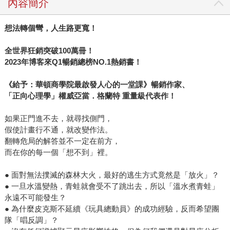
內容簡介
能錯了》在瑞典和歐洲已經長銷三年，獲獎連連，去年在韓
國出版後長踞排行榜至今，2022年底更獲選為YES24書店讀
想法轉個彎，人生路更寬！
者心中的「年度之書」。許多人說，掩卷後放聲大哭，同時
感覺到心溫暖了起來，這不是一本悲傷的書，而是一本安慰
全世界狂銷突破100萬冊！
之書，會讓人思考人生，想要放在床頭，感覺焦慮時就隨手
2023年博客來Q1暢銷總榜NO.1熱銷書！
翻開重讀。 除了來自圓神執行長身為出版人對於好書的熱切
目光，我也實實在在地在《我可能錯了》出版前夕，感受到
《給予：華頓商學院最啟發人心的一堂課》暢銷作家、
這句話所激起的共鳴。讀完書的同事們，開始用「我可能錯
「正向心理學」權威亞當．格蘭特 重量級代表作！
了」、「我錯了」、「我真的錯了」作為工作溝通時的開場
如果正門進不去，就尋找側門，
白，打開EMAIL，我不禁會心一笑，同時也深刻體會到，本
假使計畫行不通，就改變作法。
來或許會有些緊張、摩擦的溝通課題，有了這句話所帶來的
翻轉危局的解答並不一定在前方，
暫停、柔軟和寬容，一切都變得容易許多。 《我可能錯了》
而在你的每一個「想不到」裡。
聽似輕描淡寫，但這卻是比約恩．納提科．林德布勞在經歷
17年的森林僧侶生活、噬人的憂鬱風暴、找到摯愛卻罹患罕
● 面對無法撲滅的森林大火，最好的逃生方式竟然是「放火」？
病的巨大打擊、陪伴父親經歷安樂死，又正面擁抱自己的生
● 一旦水溫變熱，青蛙就會受不了跳出去，所以「溫水煮青蛙」
命終點之後，所淬鍊出的智慧。話語很輕，說出來，或打成
永遠不可能發生？
● 為什麼皮克斯不延續《玩具總動員》的成功經驗，反而希望團
文字，甚至寫在紙上，不需要十秒鐘，卻能改變你的一生。
隊「唱反調」？