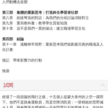
人們動機去改變
第三部 集體的重新思考：打造終生學習者社群
第八章 劍拔弩張的對話：為我們的分歧討論消除對立
第九章 重寫教科書：教導學生質疑知識
第十章 這不是我們一貫的做法：建立職場學習文化
第四部 結論
第十一章 逃離狹窄視野：重新思考我們規劃最完善的職場及人
生計畫
後記 帶來影響力的行動
致謝
試閱
經過了一段顛簸的飛行之後，十五個人從蒙大拿州的上空一躍而
下。他們不是跳傘運動員，而是空降消防員：一群精銳的荒野滅
火人員，跳傘降落去撲滅前一天由閃電引起的森林大火。在短短