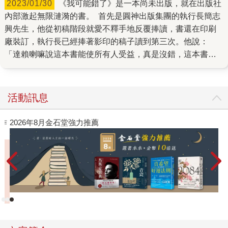
2023/01/30
《我可能錯了》是一本尚未出版，就在出版社
內部激起無限漣漪的書。 首先是圓神出版集團的執行長簡志
興先生，他從初稿階段就愛不釋手地反覆捧讀，書還在印刷
廠裝訂，執行長已經捧著影印的稿子讀到第三次。他說：
「達賴喇嘛說這本書能使所有人受益，真是沒錯，這本書能
幫助讀者找到心的平靜。」他還說，社內曾出版過許多對讀
者有益、帶動閱讀潮流的書，像是《原子習慣》、《被討厭
的勇氣》，書名都有一種「流行口號」的魔力，內容則有著
活動訊息
轉化讀者生命的巨大能量，而《我可能錯了》也有著同樣的
特質，是一本能帶來撫慰的書。 這本書在農曆年前上架，印
作
2026年8月金石堂強力推薦
製時程特別緊湊，但是很幸運的，我們即時得到當今古巴重
量級且身價最高的藝術家托馬斯．桑切斯授權畫作《崇敬》
（Adoracio?n）來設計書封（連諾貝爾文學獎得主馬奎斯也
是他的忠實粉絲！），推薦人許瑞云醫師更是一個週末就讀
完，文思泉湧寫下了推薦序，她說：「一般書籍帶來『知
識』，而這本書是作者的親身體驗，文字飽含真實的穿透
力，有太多值得細細思考的智慧……《我可能錯了》像一句
箴言，可以幫助很多伴侶、家人跳脫爭吵或冷戰。」 《我可