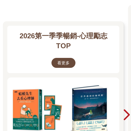
在重大壓力下，人們通常會回到自動且熟知的回應，這是演化適
應，只要你發現自己處在必須有那些反應的相同情況之中。假如
你是消防員，你的熟知回應是撲滅大火，而不是引發另一場火。
假如你是在逃命，你的熟知回應是逃離大火，而不是朝它跑去。
在一般的情況下，那些直覺可能會救你一命。道奇在曼恩大火中
2026第一季季暢銷-心理勵志
倖存，因為他快速推翻那兩種回應。
TOP
沒有人教過道奇打造一場逃生火，他甚至沒聽過那個概念，那完
全是即時拼湊而成。後來，其他兩名倖存者在法庭上作證，表示
他們的訓練中並未包含任何類似逃生火的內容。許多專家花了一
看更多
輩子研究野火，卻不曾領悟到有可能藉由在烈焰中燒出一個洞來
保命。
當我告訴大家道奇的逃生故事，他們通常會驚歎他在壓力下展現
的機智，那真是天才！他們的驚歎很快就變成沮喪，因為他們做
出了結論，這種恍然大悟的時刻對平凡人來說根本做不到，我四
年級的數學功課就把我難倒了。然而，大部分的重新思考行動並
不需要任何特殊技能或創造力。
稍早在曼恩峽谷時，消防員錯過另一個重新思考的機會，而這個