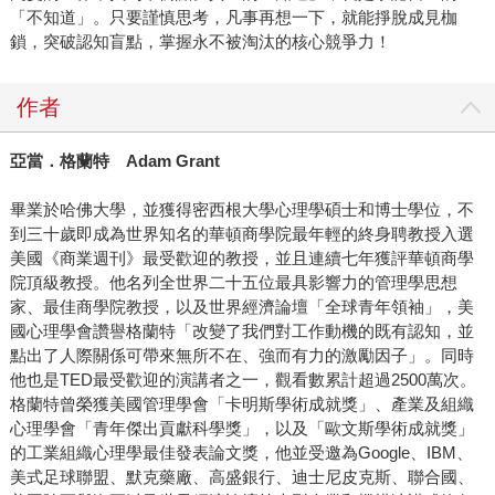
「不知道」。只要謹慎思考，凡事再想一下，就能掙脫成見枷
鎖，突破認知盲點，掌握永不被淘汰的核心競爭力！
作者
亞當．格蘭特 Adam Grant
畢業於哈佛大學，並獲得密西根大學心理學碩士和博士學位，不
到三十歲即成為世界知名的華頓商學院最年輕的終身聘教授入選
美國《商業週刊》最受歡迎的教授，並且連續七年獲評華頓商學
院頂級教授。他名列全世界二十五位最具影響力的管理學思想
家、最佳商學院教授，以及世界經濟論壇「全球青年領袖」，美
國心理學會讚譽格蘭特「改變了我們對工作動機的既有認知，並
點出了人際關係可帶來無所不在、強而有力的激勵因子」。同時
他也是TED最受歡迎的演講者之一，觀看數累計超過2500萬次。
格蘭特曾榮獲美國管理學會「卡明斯學術成就獎」、產業及組織
心理學會「青年傑出貢獻科學獎」，以及「歐文斯學術成就獎」
的工業組織心理學最佳發表論文獎，他並受邀為Google、IBM、
美式足球聯盟、默克藥廠、高盛銀行、迪士尼皮克斯、聯合國、