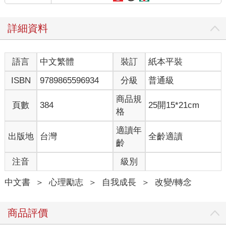
心想他肯定是瘋了，」一名組員在日後回憶著說。「大火幾乎燒
到我們的背後了，隊長怎麼搞的又在我們的前方點燃另一把火
詳細資料
呢？」他心想：那個可惡的道奇是想把我活活燒死哪。當道奇朝
他放的那把火揮舞雙臂，大聲喊著：「上來！往這邊上來！」
時，組員毫不令人意外地並未跟隨他前去。
語言
中文繁體
裝訂
紙本平裝
那些空降消防員不明白的是，道奇設計出一個求生策略：他打造
ISBN
9789865596934
分級
普通級
了一場逃生火。他把前面的草叢燒光，清空了供給野火延燒材料
的地區。這時他把水壺裡的水倒在手帕上，蒙住嘴巴，然後在接
商品規
頁數
384
25開15*21cm
下來的十五分鐘裡，面朝下趴在這塊焦土上。當野火在他的上方
格
席捲而過，他靠著接近地面的氧氣逃過一劫。
適讀年
出版地
台灣
全齡適讀
不幸的是，有十二名空降消防員罹難了。後來，他們發現了其中
齡
一名遇難者的懷錶，上頭熔毀的指針指著傍晚五點五十六分。
注音
級別
為什麼只有三名空降消防員得以倖存呢？體能是一個因素。其他
中文書
＞
心理勵志
＞
自我成長
＞
改變/轉念
兩名生還者設法跑贏了大火，抵達山坡頂點，但是道奇以他的智
能戰勝了這場野火。
商品評價
當人們思考要如何鍛鍊智能時，第一個想到的通常是智力。越聰