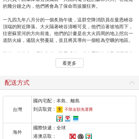
的幾分鐘之內，他們將會為了保命而拔腿狂奔。
一九四九年八月分的一個炙熱午後，這群空降消防員在曼恩峽谷
頂端的附近降落。大火隔著峽谷清晰可見，他們沿著坡地而下，
往密蘇里河的方向前進。他們的計畫是在大火四周的地上挖出一
道防火線，遏阻火勢蔓延，並且將其導向一個較為空曠的地區。
跋涉了四分之一哩路之後，隊長威納．道奇看到大火已經躍過峽
谷，正朝他們直撲而來，火焰竄升到空中三十呎的高度。不到一
看更多
分鐘之內，大火就會迅速延燒兩個足球場的距離了。
到了傍晚五點四十五分，眼看要遏阻火勢是不可能的了。道奇明
配送方式
白現在是該改轅易轍，從滅火改為逃離的時候了。他立刻要組員
掉頭，往回跑上山坡。空降消防員必須在岩地上高度及膝的草叢
國內宅配：本島、離島
中，急速攀爬一段極為陡峭的上升斜坡。在接下來的八分鐘，他
們前進了將近五百碼，距離坡頂只剩不到兩百碼了。
到店取貨：
台灣
不限金額免運費
安全的目的地就在眼前，但是大火快速推進，道奇做了一件令組
國際快遞：全球
員大惑不解的事。他並未設法逃離大火，而是停下腳步，俯身彎
海外
腰。他掏出了火柴盒，開始點燃火柴，然後扔進草叢裡。「我們
港澳店取：