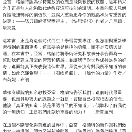
亞當．格蘭特認為保持開放的心態是能夠教授的技能，這本精采
之作正是無人能夠取代他教授這項技能的證明。本書的驚人見解
保證能扭轉你的價值觀，並讓人重新思考你的觀點和所有重要的
決定！——諾貝爾經濟學獎得主．《快思慢想》作者／丹尼爾．
康納曼
這本書，正是為這個時代而生！學習需要專注，但忘卻與重新學
習得到的東西更多，這需要的是選擇的勇氣，而不是安穩與舒
適。在本書中，亞當．格蘭特將學術研究和故事分享合而為一，
幫助我們建立所需的智慧和情感，並讓我們對世界保持足夠的好
奇，進而能真正去改變這個世界。我從來沒有對我所不知道的事
情，如此充滿希望！――《召喚勇氣》、《脆弱的力量》作者／
布芮妮．布朗
華頓商學院的知名教授亞當．格蘭特告訴我們，這個時代最重
要、也最具影響力的課題之一就是：質疑自己根深柢固的信念。
他說「真正的知道，就是承認自己的不知道」，傾聽和了解我們
的一無所知，正是我們此刻所需要的能力！——新聞週刊
在這個不斷變化與前進的世界中，亞當．格蘭特的新作讓我們致
力於一種謙遜、開放又嶄新的願景。《逆思維》為我們提供「重