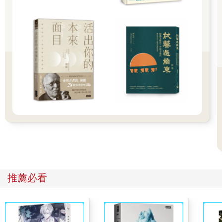
機會就近在眼前。在道奇開始把火柴扔進草叢之前，他命令組員
卸下身上的笨重裝備。他們在過去八分鐘內拚命跑上坡，而身上
仍舊揹著斧頭、鋸子、鏟子，以及二十磅重的背包。
假如你在逃命，或許你的第一步顯然是把可能拖慢速度的任何東
西都丟掉。然而對消防員來說，工具是他們進行任務不可或缺
的，攜帶並照顧裝備深植在他們的訓練及經驗中。直到道奇下了
命令，大部分的消防員才卸下工具。而且即便在那時候，有一名
消防員還是握緊鏟子，直到一名同僚從他手中拿走。假如小組成
員更快扔掉他們的工具，這樣是否就能拯救他們的性命？
我們永遠無法確知，不過曼恩峽谷不是單一事件。光是在一九九○
到一九九五年之間，一共有二十三名野火消防員在試圖上坡跑贏
大火時喪命，即便丟棄他們的重裝備可能造成生存與死亡的差
異。一九九四年，在科羅拉多州風暴之王山，強風導致大火越過
峽谷延燒。有十四位消防員及荒野滅火員，包括四名女性、十名
男性在內，全都沿著岩石地面往上跑，眼看再兩百呎就能安全脫
推薦必看
險，他們卻都送命了。
後來，根據調查員的計算，少了他們的工具及背包，這群人大可
加快15％～20％的移動速度。「要是他們能丟下身上的裝備，跑
向安全處，大部分的人應該可以活命，」一位專家寫道。要是他