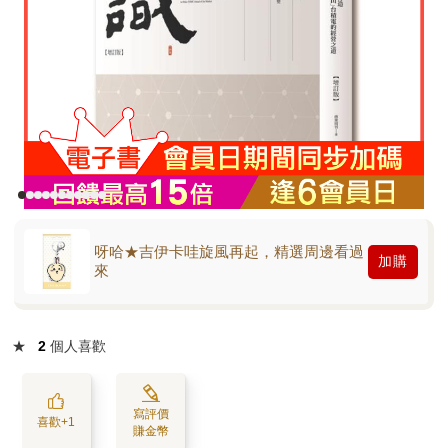
呀哈★吉伊卡哇旋風再起，精選周邊看過
加購
來
★
2
個人喜歡
寫評價
喜歡+1
賺金幣