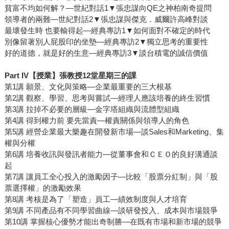
貧富不均如何解？—世紀對話1▼張忠謀向QE之神柏南奇提問
領導者的兩難—世紀對話2▼張忠謀與傑克．威爾許高峰對談
最壞發生時 也要輸得起—經典專訪1▼如何面對不確定的時代
別像留著別人屁股印的坐墊—經典專訪2▼獨立思考的重要性
好的道德，就是好的生意—經典專訪3▼談台積電的誠信價值
Part IV【授業】張教授12堂星期三的課
第1講 願景、文化與策略—企業最重要的三大根基
第2講 觀察、學習、思考與嘗試—經理人應該培養的終生習慣
第3講 拉掉不必要的層級—金字塔組織與流體型組織
第4講 得到權力前 要先當責—權責關係與領導人的角色
第5講 經營企業最大樂趣在開發新市場—談Sales和Marketing、集
權與分權
第6講 培養收訊與發訊者能力—從董事會和ＣＥＯ的良好溝通談
起
第7講 讓員工全心投入的激勵因子—比較「股票分紅制」與「股
票選擇權」的激勵效果
第8講 考核是為了「塑造」員工—績效制度與人才培育
第9講 不同產品有不同學習曲線—談研發投入、成本與市場競爭
第10講 掌握核心優勢才能出奇制勝—在既有市場和新市場的競爭