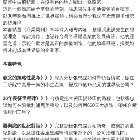
疑聲中披荊斬棘，在沒有路的地方闖出一條路來。
這是一個應該給予掌聲的時刻。張忠謀先生和他帶領的台積電，
以30年將台灣推上了世界屋頂，構築台灣少數保有產業競爭優勢
的矽屏障。
本書精選《商業周刊》35年深入報導內容，整理張忠謀先生的經
營理念、專訪實錄，也記錄台灣半導體產業的發展軌跡。他的經
營之道，示範什麼才是真正的價值創造；他的領導風範，揭櫫如
何才能成為世界級的企業家。
本書特色
教父的策略性思考》》》
深入分析張忠謀如何帶領台積電，從在
工研院中窩居一角的小生產線，變成市值15兆元的世界級公司？
30年長征里程碑》》》
台積電把甘蔗田變矽田的過程，包括張忠
謀如何在讓飛利浦完美釋股，以及如何用600天大改造，帶領台積
電甩開三星？
器與識的世紀對話》》》
完整記錄張忠謀與柏南奇、威爾許的世
紀對談，以及擔任客座總編輯時親筆寫下的「公司治理九問」。
本篇也收錄他對於金融海嘯、深思考、企業誠信度等重大議題的