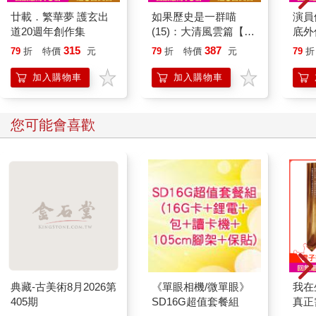
廿載．繁華夢 護玄出
如果歷史是一群喵
演員
道20週年創作集
(15)：大清風雲篇【萌
底外
貓漫畫學歷史】
315
387
79
折
特價
元
79
折
特價
元
79
折
加入購物車
加入購物車
您可能會喜歡
典藏-古美術8月2026第
《單眼相機/微單眼》
我在
405期
SD16G超值套餐組
真正