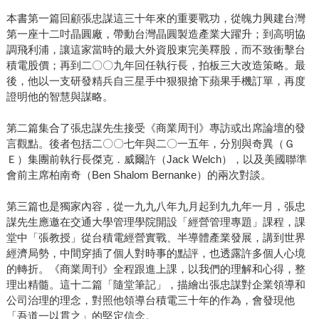
本書第一篇回顧張忠謀這三十年來的重要戰功，從魄力興建台灣
第一座十二吋晶圓廠，帶動台灣晶圓製造產業大躍升；到高明協
調飛利浦，讓這家當時的最大外資股東完美釋股，而不致衝擊台
積電股價；再到二〇〇九年回任執行長，拍板三大改造策略。最
後，他以一支研發精兵自三星手中狠狠搶下蘋果手機訂單，再度
證明他的智慧與謀略。
第二篇集合了張忠謀先生接受《商業周刊》專訪或出席論壇的發
言觀點。後者包括二〇〇七年與二〇一五年，分別與奇異（Ｇ
Ｅ）集團前執行長傑克．威爾許（Jack Welch），以及美國聯準
會前主席柏南奇（Ben Shalom Bernanke）的兩次對談。
第三篇也是獨家內容，從一九九八年九月起到九九年一月，張忠
謀先生應邀在交通大學管理學院開設「經營管理專題」課程，課
堂中「張教授」從台積電經營實戰、半導體產業發展，講到世界
經濟局勢，中間穿插了個人對時事的點評，也透露許多個人心境
的轉折。《商業周刊》全程跟進上課，以我們的理解和心得，整
理出精髓。這十二篇「隨堂筆記」，描繪出張忠謀對企業領導和
公司治理的理念，對照他領導台積電三十年的作為，會發現他
「吾道一以貫之」的堅定信念。