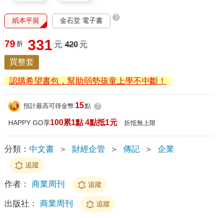
?
紙本平裝
金石堂 電子書
331
79
折
元
420
元
買整套
認購希望書包，幫助弱勢孩童上學不中斷！
15
預計最高可得金幣
點
?
100累1點 4點抵1元
HAPPY GO享
折抵無上限
分類：
中文書
＞
財經企管
＞
傳記
＞
企業
追蹤
作者：
商業周刊
追蹤
出版社：
商業周刊
追蹤