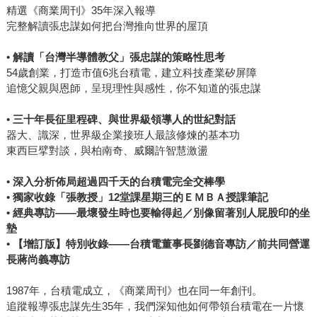
活的技術競逐，在他筆下一一化作發人深省的小故事。 多數
精選《商業周刊》35年深入報導
財經書籍的閱讀者，對高科技與半導體，不會太陌生，但肯
完整解讀張忠謀如何把台灣推向世界的屋頂
定不敢說全懂，宏文這本書並沒有像百科全書那樣涵蓋一
切，也沒有鉅細靡遺的講述整部半導體發展歷史，但是卻很
• 解讀「台灣半導體教父」張忠謀的策略性思考
巧妙的填補了讀者這些年來許多知識與記憶的空隙。創辦
54歲創業，打造市值6兆台積電，建立科技產業矽屏障
追憶父親與恩師，呈現理性與感性，你不知道的張忠謀
91app的何英祈說他也有同感。他當然知道台積電強，卻是看
了書稿（宏文邀他寫序），才發現哇，原來這麼強！愛卡拉
• 三十年長征里程碑、與世界級領導人的世紀對話
執行長程世嘉也說，「以客為尊」一直是他創業以來所秉持
器大、識深，世界級企業接班人最該修煉的基本功
的企業核心價值，讀了這本書才知道，原來早在多年前張忠
東西巨擘對談，與柏南奇、威爾許智慧激盪
謀創辦台積電時，也同樣重視「以客為尊」。 這就是為什麼
第一次拿到稿子，我幾乎一口氣讀完。喔，原來晶片是這樣
• 深入分析佈局超過四千天的台積電完全交棒學
訂價的，原來智財權是這樣管理的，原來台積電董事會是這
• 獨家收錄「張教授」12堂課星期三的ＥＭＢＡ授課筆記
樣開的，原來三星曾有那麼可惡的「滅台計畫」，原來曹興
• 經典專訪—―最壞發生時也要輸得起／別像留著別人屁股印的坐
墊
誠搞「五合一」有這麼戲劇化的過程。 一個個像這樣的晶片
• 【增訂版】特別收錄—―台積電董事長劉德音專訪／前共同營運
島小故事讀下來，我竟然懂了台灣半導體發展歷程、張忠謀
長蔣尚義專訪
的策略與管理觀念，以及這座晶片島，為什麼如此光芒耀
眼。
1987年，台積電成立，《商業周刊》也在同一年創刊。
追蹤報導張忠謀先生35年，我們深知他如何帶領台積電在一片懷