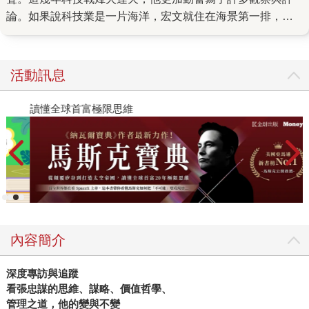
論。如果說科技業是一片海洋，宏文就住在海景第一排，且
一住就是30年，見證了無數船長與水手的搏鬥起伏，目睹過
無數精彩故事。 去年我一口氣讀了幾本談半導體、地緣政治
的外文書後，很想聽聽台灣產業的觀點。於是我跟宏文說，
活動訊息
台積電在台灣，世界半導體重鎮在台灣，晶片戰焦點也在台
灣，台灣人此刻關心未來的發展，世界也想搞懂為什麼台積
讀懂全球首富極限思維
2
電這麼強，為什麼半導體在台灣這麼成功，當然更重要的
是：這場牽動全球高科技產業的晶片戰爭，最後會鹿死誰
手？ 於是我問宏文，要不要把這些年近距離的觀察，以及從
台灣產業出發的觀點較完整的整理出來。他說正好，日本好
友野島剛告訴他，日本人現在很關注台積電，很想知道來自
台灣的半導體巨人，為什麼會如此成功，建議他為日本讀者
寫一本書，介紹台積電與台灣半導體業發展。 於是我們幾度
內容簡介
調整方向後，展開了這部中、日版同步進行的寫作計畫。半
年多來，宏文開始整理採訪筆記，擬大綱，構思與採訪，最
深度專訪與追蹤
後完成了這本《晶片島上的光芒》。 交大念理工出身的宏
看張忠謀的思維、謀略、價值哲學、
文，寫科技業有種「淺白感」。複雜的半導體工序，你死我
管理之道，他的變與不變