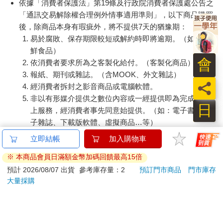
依據「消費者保護法」第19條及行政院消費者保護處公告之
「通訊交易解除權合理例外情事適用準則」，以下商品購買
後，除商品本身有瑕疵外，將不提供7天的猶豫期：
易於腐敗、保存期限較短或解約時即將逾期。（如：生
鮮食品）
會
依消費者要求所為之客製化給付。（客製化商品）
報紙、期刊或雜誌。（含MOOK、外文雜誌）
員
經消費者拆封之影音商品或電腦軟體。
非以有形媒介提供之數位內容或一經提供即為完成之線
日
上服務，經消費者事先同意始提供。（如：電子書、電
子雜誌、下載版軟體、虛擬商品…等）
已拆封之個人衛生用品。（如：內衣褲、刮鬍刀、除毛
立即結帳
加入購物車
刀…等）
※ 本商品會員日滿額金幣加碼回饋最高15倍
若非上列種類商品，均享有到貨7天的猶豫期（含例假
日）。
預計 2026/08/07 出貨
參考庫存量：2
預訂門市商品
門市庫存
大量採購
辦理退換貨時，商品（組合商品恕無法接受單獨退貨）必須
是您收到商品時的原始狀態（包含商品本體、配件、贈品、
保證書、所有附隨資料文件及原廠內外包裝…等），請勿直
接使用原廠包裝寄送，或於原廠包裝上黏貼紙張或書寫文