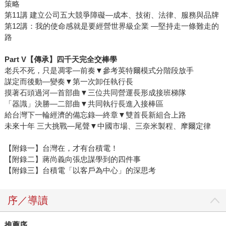
策略
第11講 建立公司五大競爭障礙—成本、技術、法律、服務與品牌
第12講：我的使命感就是要經營世界級企業 —堅持走一條難走的
路
Part V【傳承】四千天完全交棒學
老兵不死，只是凋零—前奏▼參考英特爾模式分階段放手
謀定而後動—變奏▼第一次卸任執行長
摸著石頭過河—首部曲▼三位共同營運長形成接班梯隊
「器識」決勝—二部曲▼共同執行長進入接棒區
給台灣下一輪經濟的備忘錄—終章▼雙首長新組合上路
未來十年 三大挑戰—尾聲▼中國市場、三奈米製程、摩爾定律
【附錄一】台灣在，才有台積電！
【附錄二】蔣尚義向張忠謀學到的四件事
【附錄三】台積電「以客戶為中心」的深思考
序／導讀
推薦序