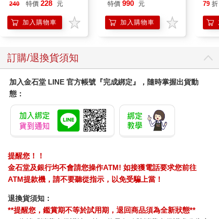
實是
228
990
特價
元
特價
元
79
折
240
加入購物車
加入購物車
訂購/退換貨須知
加入金石堂 LINE 官方帳號『完成綁定』，隨時掌握出貨動
態：
提醒您！！
金石堂及銀行均不會請您操作ATM! 如接獲電話要求您前往
ATM提款機，請不要聽從指示，以免受騙上當！
退換貨須知：
**提醒您，鑑賞期不等於試用期，退回商品須為全新狀態**