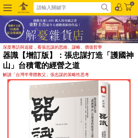
0
深度專訪與追蹤，看張忠謀的思維、謀略、價值哲學
器識【增訂版】：張忠謀打造「護國神
山」台積電的經營之道
解讀「台灣半導體教父」張忠謀的策略性思考