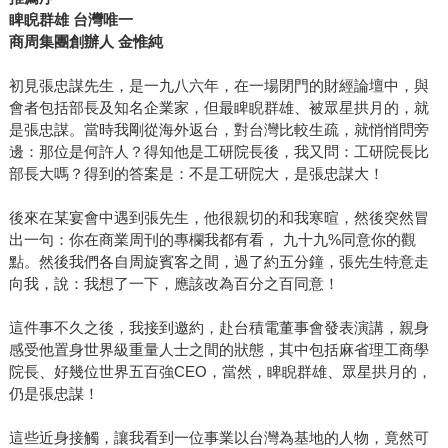
睥睨群雄 台灣唯一
商周集團創辦人 金惟純
初見張忠謀先生，是一九八六年，在一場閉門的財經論壇中，與
會者包括部長及知名企業家，但最睥睨群雄、被眾星拱月的，就
是張忠謀。當時我剛從海外返台，對台灣比較生疏，就悄悄問旁
邊：那位是何許人？得知他是工研院長後，我又問：工研院長比
部長大嗎？得到的答案是：不是工研院大，是張忠謀大！
後來在某宴會中遇到張先生，他很親切的和我寒暄，然後突然冒
出一句：你在商業周刊的專欄我都有看， 九十九%同意你的觀
點。然後我們各自周旋賓客之間，過了約五分鐘，張先生特意走
向我，說：我想了一下，應該改為百分之百同意！
這件事不久之後，我接到邀約，赴台積電董事會發表演講，親身
感受他置身世界級重量人士之間的狀態，其中包括麻省理工商學
院長、好幾位世界五百強CEO，當然，睥睨群雄、眾星拱月的，
仍是張忠謀！
這些近身接觸，讓我看到一位事業以台灣為基地的人物，竟然可