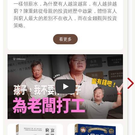
一樣領薪水，為什麼有人越滾越富，有人越拚越
窮？陳重銘從母親的投資經歷中啟蒙，體悟富人
與窮人最大的差別不在收入，而在金錢觀與投資
策略。
看更多
Play video