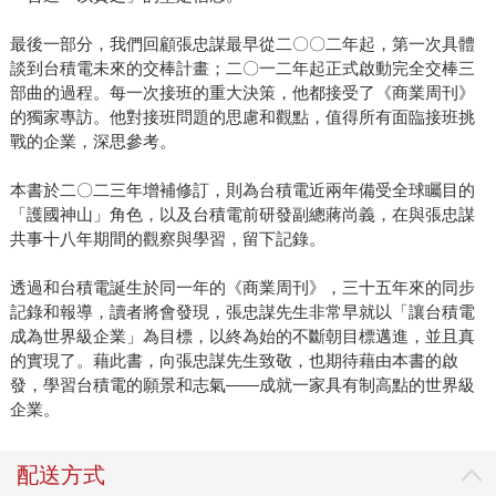
最後一部分，我們回顧張忠謀最早從二〇〇二年起，第一次具體
談到台積電未來的交棒計畫；二〇一二年起正式啟動完全交棒三
部曲的過程。每一次接班的重大決策，他都接受了《商業周刊》
的獨家專訪。他對接班問題的思慮和觀點，值得所有面臨接班挑
戰的企業，深思參考。
本書於二〇二三年增補修訂，則為台積電近兩年備受全球矚目的
「護國神山」角色，以及台積電前研發副總蔣尚義，在與張忠謀
共事十八年期間的觀察與學習，留下記錄。
透過和台積電誕生於同一年的《商業周刊》，三十五年來的同步
記錄和報導，讀者將會發現，張忠謀先生非常早就以「讓台積電
成為世界級企業」為目標，以終為始的不斷朝目標邁進，並且真
的實現了。藉此書，向張忠謀先生致敬，也期待藉由本書的啟
發，學習台積電的願景和志氣――成就一家具有制高點的世界級
企業。
配送方式