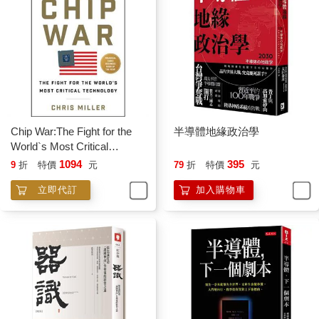
Chip War:The Fight for the
半導體地緣政治學
World`s Most Critical
Technology
1094
395
9
折
特價
元
79
折
特價
元
立即代訂
加入購物車