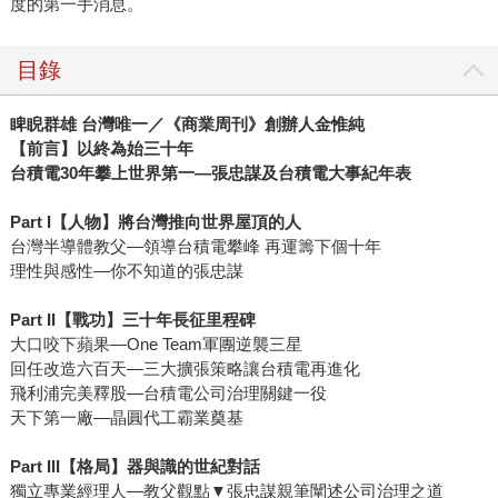
度的第一手消息。
目錄
睥睨群雄 台灣唯一／《商業周刊》創辦人金惟純
【前言】以終為始三十年
台積電30年攀上世界第一—張忠謀及台積電大事紀年表
Part I【人物】將台灣推向世界屋頂的人
台灣半導體教父—領導台積電攀峰 再運籌下個十年
理性與感性—你不知道的張忠謀
Part II【戰功】三十年長征里程碑
大口咬下蘋果—One Team軍團逆襲三星
回任改造六百天—三大擴張策略讓台積電再進化
飛利浦完美釋股—台積電公司治理關鍵一役
天下第一廠—晶圓代工霸業奠基
Part III【格局】器與識的世紀對話
獨立專業經理人—教父觀點▼張忠謀親筆闡述公司治理之道