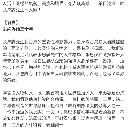
以活出這樣的氣勢、高度和境界，令人嘆為觀止！舉目濤濤，唯
張忠謀先生一人爾！
【前言】
以終為始三十年
張忠謀先生對台灣的重要性和影響力，是身為台灣最大雜誌媒體
的《商業周刊》，最關注的人物之一。書名為《器識》，我們認
為這是最足以代表張忠謀先生的人生格局。張忠謀在選擇接班人
時曾多次表示，擔任世界級企業的領導人必須要有「器識」，這
包括了格局、胸襟和見識，也包括企業家運籌帷幄的願景和策略
能力。張忠謀心目中的領導人器識該當如此，而他，也做了最好
的演繹。
本書從人物切入，以〈將台灣推向世界屋頂的人〉來形容這份成
就。我們看到他所領導的台積電，一路打敗英特爾、三星，站上
半導體製造的世界顛峰，也讓自己成為國際頂尖的領導人之一。
〈你不知道的張忠謀〉一文中，整理多篇軼事和記者的觀察，不
論於公於私，治學或治理，不難看出張忠謀先生嚴謹、深思、自
律、究真的人格特質，表裡如一。