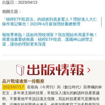
出版日：
2023/04/13
相關主題：
「槓桿ETF投資法」的績效到底多驚人？理財達人大仁
操作筆記曝光！2023年4月最強理財書總整理
報稅季來臨！該如何用稅增富？現在開始布局還不晚！
商業強書重磅推薦：槓桿ETF投資、護國神山經營之
道，讓你的理財更有深度
晶片戰場邊第一排觀察
2023/07/17
長期為《今周刊》與《數位時代》寫專欄的林
宏文，多年來主跑科技業，常能深入淺出的解讀科技產業趨
勢。不要看他平常說話溫文儒雅，寫起科技產業可是擲地有
聲。這幾年科技戰烽火連天，他更加勤奮寫了許多觀察與評