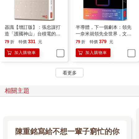
器識【增訂版】：張忠謀打
半導體，下一個劇本：領先
造「護國神山」台積電的經
一奈米就領先全世界，文科
營之道
生也能秒懂，入門變內行，
331
379
79
折
特價
元
79
折
特價
元
股票投資買對上下游標的。
加入購物車
加入購物車
看更多
相關主題
陳重銘寫給不想一輩子窮忙的你