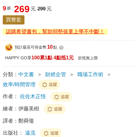
269
9
折
元
299
元
買整套
認購希望書包，幫助弱勢孩童上學不中斷！
10
預計最高可得金幣
點
?
100累1點 4點抵1元
HAPPY GO享
折抵無上限
分類：
中文書
＞
財經企管
＞
職場工作術
＞
效率/時間管理
追蹤
作者：
佐佐木正悟
追蹤
繪者：
伊藤美樹
追蹤
譯者：
鄭舜瓏
出版社：
遠流
追蹤