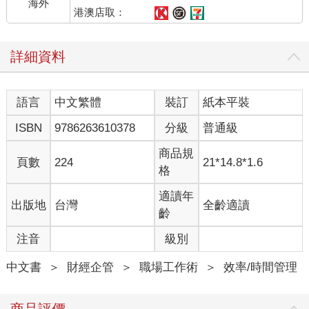
海外
港澳店取：
詳細資料
語言
中文繁體
裝訂
紙本平裝
ISBN
9786263610378
分級
普通級
商品規
頁數
224
21*14.8*1.6
格
適讀年
出版地
台灣
全齡適讀
齡
注音
級別
中文書
＞
財經企管
＞
職場工作術
＞
效率/時間管理