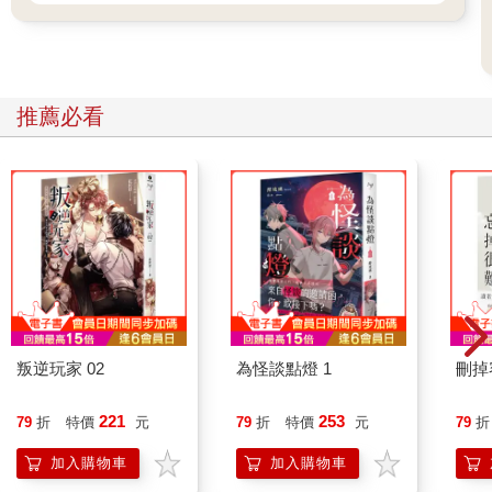
推薦必看
叛逆玩家 02
為怪談點燈 1
刪掉
221
253
79
折
特價
元
79
折
特價
元
79
折
加入購物車
加入購物車