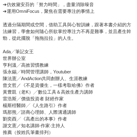
➔仿效黛安芬的「努力時間」，盡量消除噪音
➔運用OmniFocus，聚焦在需要專注的事情上
透過分隔期間或空間，借助工具與心智訓練，跟著本書介紹的方
法練習，學會如何隨心所欲掌控專注力不再是難事，並且產生幹
勁，從此擺脫「拖拖拉拉」的人生。
Ada╱筆記女王
世界辦公室
亨利溫╱高效習慣教練
張永錫╱時間管理講師，Youtuber
陳法憲╱AndAction共同創辦人、生涯教練
曾文哲／《不是資優生，一樣考取哈佛》作者
黃豊凱（老K）╱數位工具＆高效生產力講師
雷浩斯╱價值投資者 財經作家
楊斯棓醫師╱《人生路引》作者
瑪那熊╱諮商心理師、人際溝通講師
劉奕酉╱《高產出的本事》作者
謝文憲／知名講師‧作家‧主持人
推薦（按姓氏筆畫排列）