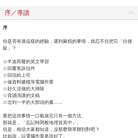
序／導讀
序
你是否有過這樣的經驗，遇到麻煩的事情，就忍不住把它「往後
延」？
☆半途而廢的英文學習
☆回覆客訴信件
☆回信給上司
☆做資料建檔等電腦作業
☆好久沒做的大掃除
☆背誦演講的文稿
☆念到一半的大部頭的書……
要把這些事情一口氣做完只有一個方法。
那就是，「忘記時間般地埋首其中」。
但是，相信大家都知道，沒那麼簡單辦到對吧？
比如說，以電腦作業來說好了。