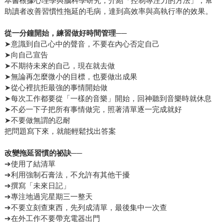
本書根據心理學與腦科學研究，介紹「控制專注力的方法」，幫
助讀者改善習慣性拖延的毛病，達到高效率與高執行率的效果。
從一分鐘開始，練習做好時間管理──
➤意識到自己心中的聲音，不要在內心否定自己
➤向自己宣告
➤不期待未來的自己，現在就去做
➤無論再怎麼微小的目標，也要做出成果
➤從心裡抗拒最強的事情開始做
➤每次工作都要從「一樣的音樂」開始，回神聽到音樂時就休息
➤不必一下子把所有事情做完，照著清單逐一完成就好
➤不要做無謂的忍耐
把問題寫下來，就能輕鬆找出答案
改變拖延習慣的祕訣──
➔使用了結清單
➔利用強制石膏法，不允許有其他干擾
➔撰寫「未來日記」
➔專注地過完星期三一整天
➔不要立刻查東西，先列成清單，最後集中一次查
➔在外工作不要帶充電器出門