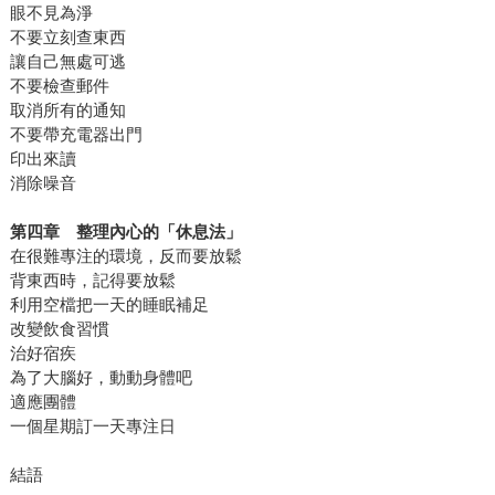
眼不見為淨
不要立刻查東西
讓自己無處可逃
不要檢查郵件
取消所有的通知
不要帶充電器出門
印出來讀
消除噪音
第四章 整理內心的「休息法」
在很難專注的環境，反而要放鬆
背東西時，記得要放鬆
利用空檔把一天的睡眠補足
改變飲食習慣
治好宿疾
為了大腦好，動動身體吧
適應團體
一個星期訂一天專注日
結語