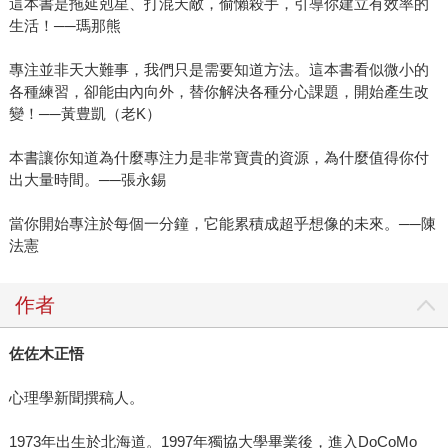
這本書是拖延剋星、打混天敵，偷懶殺手，引導你建立有效率的
生活！──瑪那熊
專注並非天大難事，我們只是需要知道方法。這本書看似微小的
各種練習，卻能由內向外，替你解決各種分心課題，開始產生改
變！──黃豊凱（老K）
本書讓你知道為什麼專注力是非常寶貴的資源，為什麼值得你付
出大量時間。──張永錫
當你開始專注於每個一分鐘，它能累積成超乎想像的未來。──陳
法憲
作者
佐佐木正悟
心理學新聞撰稿人。
1973年出生於北海道。1997年獨協大學畢業後，進入DoCoMo