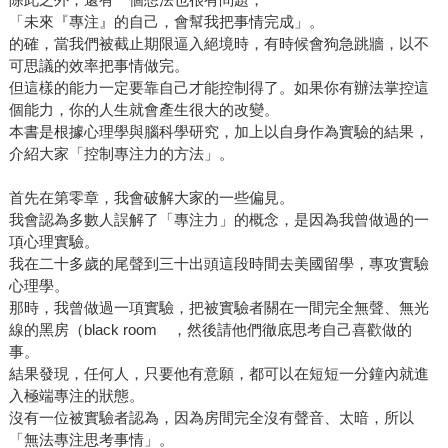
「未來『專注』的自己，會幫我把事情完成」。
的確，當我們被截止期限逼入絕境時，有時候會狗急跳牆，以不
可思議的效率把事情做完。
但這樣的能力一定要靠自己才能控制得了。如果你有辦法掌控這
個能力，你的人生就會產生很大的改變。
本書是根據心理學與腦科學研究，加上以自身作為實驗的結果，
介紹大家「控制專注力的方法」。
首先在第零章，我會破解大家的一些偏見。
我會認為多數人誤解了「專注力」的概念，是因為我曾做過的一
項心理實驗。
我在二十多歲的尾聲到三十出頭這段時間去美國留學，專攻實驗
心理學。
那時，我曾做過一項實驗，把被實驗者關在一間完全無聲、無光
線的黑房（black room ，然後請他們徹底思考自己喜歡做的
事。
結果發現，任何人，只要他有意願，都可以在短短一分鐘內就進
入極端專注的狀態。
沒有一位被實驗者認為，因為房間完全沒有聲音、太暗，所以
「無法專注思考事情」。