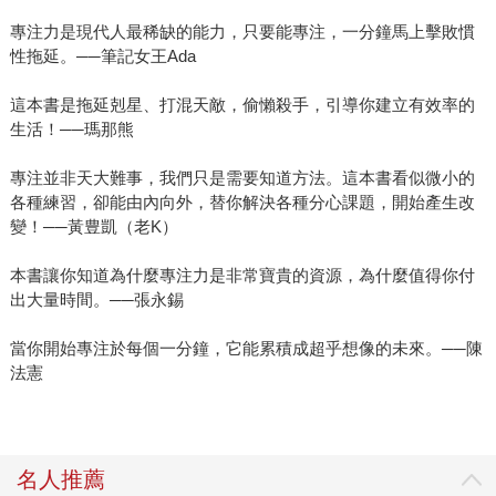
專注力是現代人最稀缺的能力，只要能專注，一分鐘馬上擊敗慣
性拖延。──筆記女王Ada
這本書是拖延剋星、打混天敵，偷懶殺手，引導你建立有效率的
生活！──瑪那熊
專注並非天大難事，我們只是需要知道方法。這本書看似微小的
各種練習，卻能由內向外，替你解決各種分心課題，開始產生改
變！──黃豊凱（老K）
本書讓你知道為什麼專注力是非常寶貴的資源，為什麼值得你付
出大量時間。──張永錫
當你開始專注於每個一分鐘，它能累積成超乎想像的未來。──陳
法憲
名人推薦