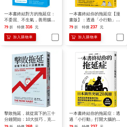
一本書終結對方的拖延症：
一本書終結你的拖延症【漫
不委屈、不生氣，善用腦科
畫版】：透過「小行動」打
學與溝通法則，激勵別人立
開大腦的行動開關，懶人也
316
237
79
折
特價
元
79
折
特價
元
刻行動的34個有效技巧
能變身「行動派」的37個科
加入購物車
加入購物車
學方法
擊敗拖延，就從當下的三十
一本書終結你的拖延症：透
分鐘開始：10大技巧，克服
過「小行動」打開大腦的行
拖延習慣，轉變為高效生產
動開關，懶人也能變身「行
268
237
79
折
特價
元
79
折
特價
元