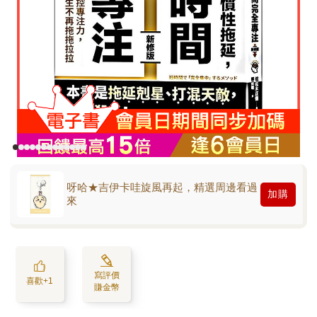
呀哈★吉伊卡哇旋風再起，精選周邊看過
加購
來
寫評價
喜歡+1
賺金幣