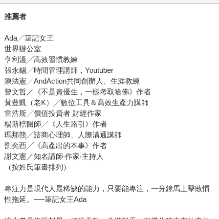
推薦者
Ada╱筆記女王
世界辦公室
亨利溫╱高效習慣教練
張永錫╱時間管理講師，Youtuber
陳法憲╱AndAction共同創辦人、生涯教練
曾文哲／《不是資優生，一樣考取哈佛》作者
黃豊凱（老K）╱數位工具＆高效生產力講師
雷浩斯╱價值投資者 財經作家
楊斯棓醫師╱《人生路引》作者
瑪那熊╱諮商心理師、人際溝通講師
劉奕酉╱《高產出的本事》作者
謝文憲／知名講師‧作家‧主持人
（按姓氏筆畫排列）
專注力是現代人最稀缺的能力，只要能專注，一分鐘馬上擊敗慣
性拖延。──筆記女王Ada