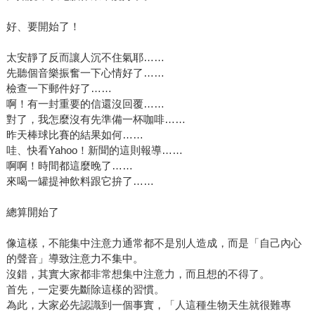
好、要開始了！
太安靜了反而讓人沉不住氣耶……
先聽個音樂振奮一下心情好了……
檢查一下郵件好了……
啊！有一封重要的信還沒回覆……
對了，我怎麼沒有先準備一杯咖啡……
昨天棒球比賽的結果如何……
哇、快看Yahoo！新聞的這則報導……
啊啊！時間都這麼晚了……
來喝一罐提神飲料跟它拚了……
總算開始了
像這樣，不能集中注意力通常都不是別人造成，而是「自己內心
的聲音」導致注意力不集中。
沒錯，其實大家都非常想集中注意力，而且想的不得了。
首先，一定要先斷除這樣的習慣。
為此，大家必先認識到一個事實，「人這種生物天生就很難專