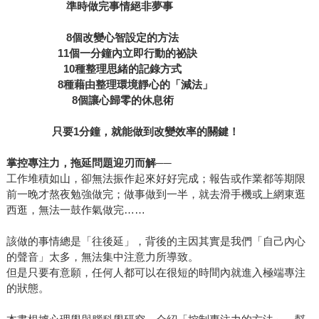
準時做完事情絕非夢事
8個改變心智設定的方法
11個一分鐘內立即行動的祕訣
10種整理思緒的記錄方式
8種藉由整理環境靜心的「減法」
8個讓心歸零的休息術
只要1分鐘，就能做到改變效率的關鍵！
掌控專注力，拖延問題迎刃而解──
工作堆積如山，卻無法振作起來好好完成；報告或作業都等期限
前一晚才熬夜勉強做完；做事做到一半，就去滑手機或上網東逛
西逛，無法一鼓作氣做完……
該做的事情總是「往後延」，背後的主因其實是我們「自己內心
的聲音」太多，無法集中注意力所導致。
但是只要有意願，任何人都可以在很短的時間內就進入極端專注
的狀態。