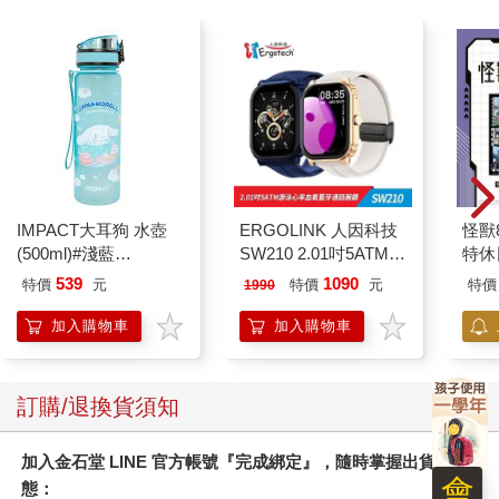
IMPACT大耳狗 水壺
ERGOLINK 人因科技
怪獸
(500ml)#淺藍
SW210 2.01吋5ATM游
特休
IMCMB01LB
泳心率血氧藍牙通話腕
加購
539
1090
特價
元
特價
元
特價
1990
錶
加入購物車
加入購物車
訂購/退換貨須知
加入金石堂 LINE 官方帳號『完成綁定』，隨時掌握出貨動
會
態：