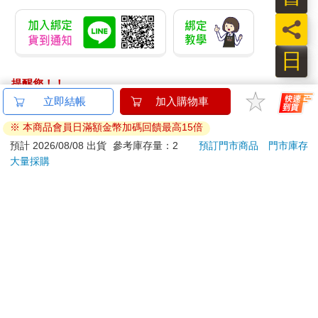
員
日
提醒您！！
金石堂及銀行均不會請您操作ATM! 如接獲電話要求您前往
立即結帳
加入購物車
ATM提款機，請不要聽從指示，以免受騙上當！
※ 本商品會員日滿額金幣加碼回饋最高15倍
退換貨須知：
預計 2026/08/08 出貨
參考庫存量：2
預訂門市商品
門市庫存
大量採購
**提醒您，鑑賞期不等於試用期，退回商品須為全新狀態**
依據「消費者保護法」第19條及行政院消費者保護處公告之
「通訊交易解除權合理例外情事適用準則」，以下商品購買
後，除商品本身有瑕疵外，將不提供7天的猶豫期：
易於腐敗、保存期限較短或解約時即將逾期。（如：生
鮮食品）
依消費者要求所為之客製化給付。（客製化商品）
報紙、期刊或雜誌。（含MOOK、外文雜誌）
經消費者拆封之影音商品或電腦軟體。
非以有形媒介提供之數位內容或一經提供即為完成之線