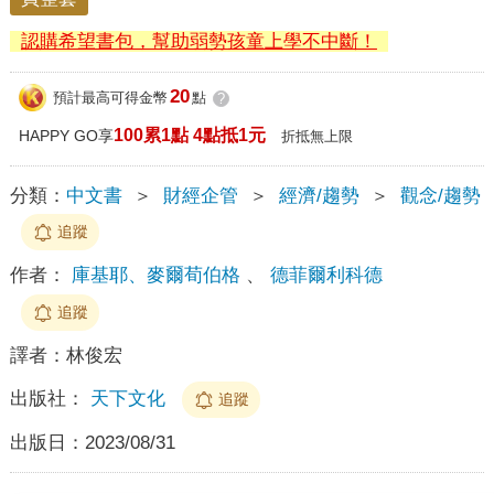
認購希望書包，幫助弱勢孩童上學不中斷！
20
預計最高可得金幣
點
?
100累1點 4點抵1元
HAPPY GO享
折抵無上限
分類：
中文書
＞
財經企管
＞
經濟/趨勢
＞
觀念/趨勢
追蹤
作者：
庫基耶、麥爾荀伯格
、
德菲爾利科德
追蹤
譯者：
林俊宏
出版社：
天下文化
追蹤
出版日：
2023/08/31