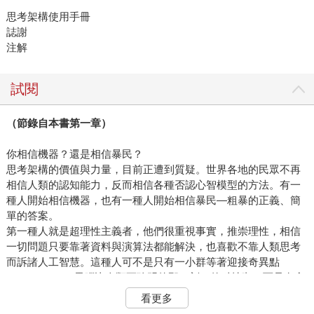
思考架構使用手冊
誌謝
注解
試閱
（節錄自本書第一章）
你相信機器？還是相信暴民？
思考架構的價值與力量，目前正遭到質疑。世界各地的民眾不再
相信人類的認知能力，反而相信各種否認心智模型的方法。有一
種人開始相信機器，也有一種人開始相信暴民—粗暴的正義、簡
單的答案。
第一種人就是超理性主義者，他們很重視事實，推崇理性，相信
一切問題只要靠著資料與演算法都能解決，也喜歡不靠人類思考
而訴諸人工智慧。這種人可不是只有一小群等著迎接奇異點
（singularity，電腦比人類更聰明的那一刻）的科技咖，而是有愈
來愈多人，希望科技能夠帶來那種人類似乎無法做到、超然物
看更多
外、完全客觀理性的決策。在這些人眼中，雖然人類未來仍然大