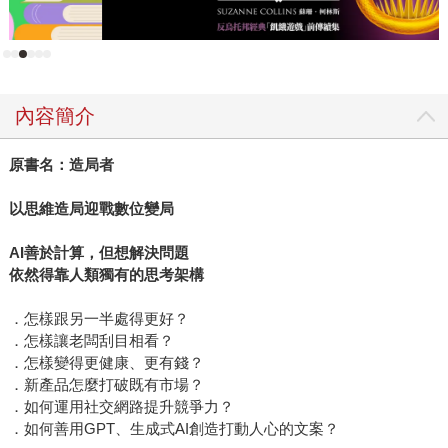
衰退、通貨膨脹率、利率水準、匯率、股市、就業機會增加
或裁員、薪資水準、房市狀況、政府支出與稅收前景等，對
我們所有人來說都很重要。 不勞經濟學家出馬，你便知道這
些年來的經濟不穩定性已經升高，這表示未雨綢繆變得更加
內容簡介
不易，也意味著做出錯誤決定的相關風險會升高。 在這本即
時、通俗易懂的書裡，加拿大央行前總裁史蒂芬?波洛茲
原書名：造局者
（Stephen Poloz）描繪出正在形塑未來經濟的構造力，以及
這些力量將帶來的危機與機會，並提示我們能如何掌握這些
以思維造局迎戰數位變局
力量。 這五大構造力是?人口老化、?技術進步、?愈演愈烈
的不平等、?愈來愈多的債務，以及?氣候變遷。這些力量的
AI善於計算，但想解決問題
交互作用將大幅影響通貨膨脹、就業市場、房地產市場、企
依然得靠人類獨有的思考架構
業與投資環境、政府與央行的政策。新冠疫情則進一步為這
．怎樣跟另一半處得更好？
些影響力推波助瀾。與地震純粹僅帶來破壞的力量不同，這
．怎樣讓老闆刮目相看？
五大構造力還會為復甦與成長帶來意外的機會。 作者以自身
．怎樣變得更健康、更有錢？
的小故事、略微輕鬆的筆調，結合了過去與未來、經濟理論
．新產品怎麼打破既有市場？
與現實生活，以無門檻的方式帶領讀者了解經濟趨勢。無論
．如何運用社交網路提升競爭力？
讀者是企業家、投資人、政策制定者，或是會和家人圍在餐
．如何善用GPT、生成式AI創造打動人心的文案？
桌上討論就業與房貸的上班族，《更動盪的未來經濟》都是