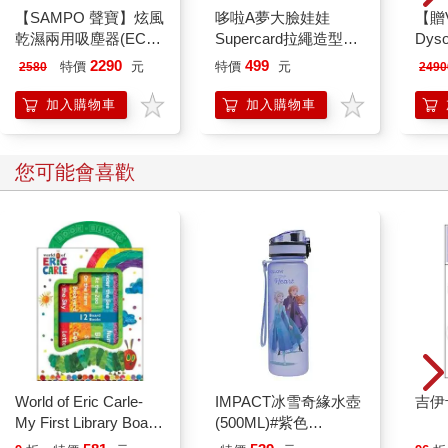
【SAMPO 聲寶】炫風
哆啦A夢大臉娃娃
【贈
乾濕兩用吸塵器(EC-
Supercard拉繩造型悠
Dyso
W25171TL)
遊卡【受託代銷】
SV
2290
499
特價
元
特價
元
2580
2490
藍
加入購物車
加入購物車
您可能會喜歡
World of Eric Carle-
IMPACT冰雪奇緣水壺
吉伊
My First Library Board
(500ML)#紫色
Book Block Set
IMDSB01PL