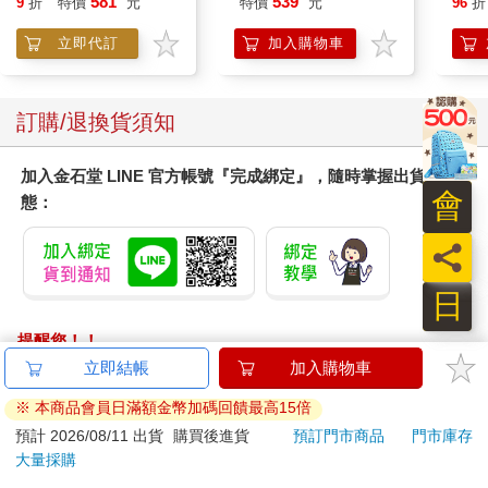
581
539
9
折
特價
元
特價
元
96
折
立即代訂
加入購物車
訂購/退換貨須知
加入金石堂 LINE 官方帳號『完成綁定』，隨時掌握出貨動
會
態：
員
日
提醒您！！
金石堂及銀行均不會請您操作ATM! 如接獲電話要求您前往
立即結帳
加入購物車
ATM提款機，請不要聽從指示，以免受騙上當！
※ 本商品會員日滿額金幣加碼回饋最高15倍
退換貨須知：
預計 2026/08/11 出貨
購買後進貨
預訂門市商品
門市庫存
大量採購
**提醒您，鑑賞期不等於試用期，退回商品須為全新狀態**
依據「消費者保護法」第19條及行政院消費者保護處公告之