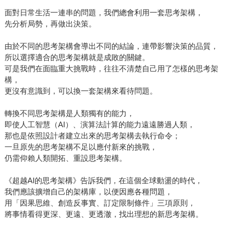
在面對愈來愈動盪的未來所不可或缺的重要讀物。
面對日常生活一連串的問題，我們總會利用一套思考架構，
先分析局勢，再做出決策。
由於不同的思考架構會導出不同的結論，連帶影響決策的品質，
所以選擇適合的思考架構就是成敗的關鍵。
可是我們在面臨重大挑戰時，往往不清楚自己用了怎樣的思考架
構，
更沒有意識到，可以換一套架構來看待問題。
轉換不同思考架構是人類獨有的能力，
即使人工智慧（AI）、演算法計算的能力遠遠勝過人類，
那也是依照設計者建立出來的思考架構去執行命令；
一旦原先的思考架構不足以應付新來的挑戰，
仍需仰賴人類開拓、重設思考架構。
《超越AI的思考架構》告訴我們，在這個全球動盪的時代，
我們應該擴增自己的架構庫，以便因應各種問題，
用「因果思維、創造反事實、訂定限制條件」三項原則，
將事情看得更深、更遠、更透澈，找出理想的新思考架構。