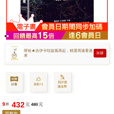
呀哈★吉伊卡哇旋風再起，精選周邊看過
加購
來
寫評價
好書
喜歡+1
賺金幣
432
9
折
元
480
元
買整套