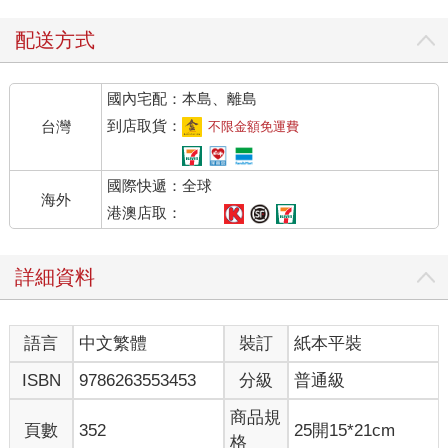
權在握，但日常小事的判斷都將交由機器來處理。
要開車去印度德里嗎？要在德國柏林打擊犯罪？想在中國武漢送
配送方式
貨？種種需求，都有特定演算法能夠滿足。隨著科技發展，許多
人希望能用AI來治癒那些人們無法解決的社會弊病，讓人類就此
國內宅配：本島、離島
走出如今這種非理性的黑暗，讓理性帶來光明。支持者謳歌AI的
潛力，認為AI能讓人類親手將決策交給電腦。
到店取貨：
台灣
不限金額免運費
但也有一批反對聲浪同樣強大的情感主義者，認為人類已經太過
理性，太過依賴資料以及冷酷無情的分析。他們相信，人類的核
國際快遞：全球
心問題絕不是情感太過，反而是情感不足；人類之所以覺得不快
海外
樂，是因為並未充分依賴自己的直覺與本能。情感主義者希望能
港澳店取：
找到志同道合的一群人，建立共同連結，而且清楚劃分「自己
人」與「外人」的界限。像這樣的情感尋根，彷彿是在呼籲要接
詳細資料
受「非理性」本來就是人性核心的一部分。
我們可以看到，無論左翼右翼、工業化的民主國家或發展中國
家，都出現了這些現象。一方面，右翼平民主義是一大推手，他
語言
中文繁體
裝訂
紙本平裝
們比較喜歡看到政府強力出擊，而不是老說還在評估證據。這種
情況下，治理靠的是感覺，領導靠的是情緒，各種決策也是出於
ISBN
9786263553453
分級
普通級
自身相信什麼叫做正確。另一方面，就算是在左翼的社會裡，如
果行動主義者想讓批評他們世界觀的人閉嘴，或是要讓異議份子
商品規
頁數
352
25開15*21cm
失去合法性，也會出現訴諸情感的說法。
格