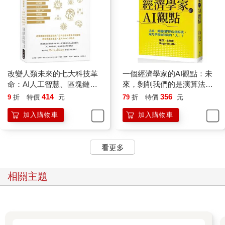
四百萬盤西洋棋，便擊敗了當時全世界最優秀的西洋棋程式
Stockfish。而在各棋類大師和AlphaZero下棋的時候，也為
AlphaZero怪招百出的走法大感讚嘆。超過一世紀以來，西洋棋界
對於西洋棋的基本概念和策略（像是各棋子的價值與陣型）其實
已有大略的共識，而AlphaZero則會走出各種極端走法，會為了機
動性而放棄陣型，而且棄子簡直毫無猶豫。AlphaZero就像是為西
洋棋想出了一套全新的策略。
改變人類未來的七大科技革
一個經濟學家的AI觀點：未
只不過，事實並非如此。
命：AI人工智慧、區塊鏈、
來，剝削我們的是演算法，
AI系統無法自己「想」出任何事，既無法構想出心智模型，也不
VR/AR、機器人學、物聯
還是掌握演算法的「人」？
414
356
9
折
特價
元
79
折
特價
元
懂類推、不會解釋。無論對我們、或是對AlphaZero自己而言，AI
網、雲端運算、元宇宙
加入購物車
加入購物車
都是一個黑箱。真正能研究這些走法，說這是什麼陣型、那又是
為何棄子的，其實都是人，不是AI。是人類為AlphaZero的舉動構
思出了思考架構，讓我們得以解釋這些舉動，進而擴大應用到其
看更多
他層面。因為我們能夠把AI做得好的事，轉成種種抽象概念，也
就能讓人類變得更聰明。但說到要欣賞這些教訓、應用這些教
訓，AI自己絕對無法做到。
相關主題