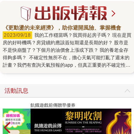
《更動盪的未來經濟》，助你避開風險、掌握機會
2023/09/18
我的工作穩當嗎？我買得起房子嗎？ 現在是買
房的好時機嗎？房貸續約應該簽短期還是長期的好？ 股市是
不是快崩盤了？下個月的油價會上漲或下跌？ 我的養老金存
得夠多嗎？ 不確定性無所不在，擔心天氣可能打亂了週末的
計畫？我們有查詢天氣預報的app，但真正重要的不確定性，
尤其是牽涉到經濟的時候，卻沒有一款app可以解決。 文章
開頭所列的日常問題，對個人來說已經夠難了，但是不確定
性對公司來說更是難上加難，因為公司有更多因素必須考
活動訊息
量。企業若想要做長遠的生意，提供穩定的工作機會並保持
獲利能力，便須預測未來的經濟趨勢，譬如銷量、價格、利
飢餓遊戲前傳贈早優券
率和匯率，才能把這些判斷轉化成包含人力招募、原物料訂
單、設備採購、擴展方案等在內的商業計畫書，也必須擬定
對應的財務計畫，才能獲得銀行或資本市場的支持。 簡言
之，雇主和員工共同面對同樣的經濟不確定性。經濟成長與