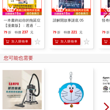
一本書終結你的拖延症
請解開故事謎底 05
怪奇
【漫畫版】：透過「小
行動」打開大腦的行動
237
221
79
折
特價
元
79
折
特價
元
79
折
開關，懶人也能變身
「行動派」的37個科
加入購物車
加入購物車
學方法
您可能也需要