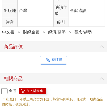
我們確實是到了最近，才面臨AI功能日益強大的景況；但背後根
本的問題已有數百年之久。理性與感性、人為與自然、深思與直
適讀年
出版地
台灣
全齡適讀
覺，這些兩端之間的拉扯早已形塑了我們的生活、我們的社會。
齡
在十七世紀，法國哲學家暨數學家笛卡兒呼籲我們：該過著講求
注音
級別
理性、秩序與證據的人生。巴黎許多公園的設計呈現完美對稱，
足以讓我們見識到笛卡兒的影響力。
中文書
＞
財經企管
＞
經濟/趨勢
＞
觀念/趨勢
而在一個世紀後，哲學家兼政治評論家盧梭則是提出另一種呼
籲：相信自己的感覺和直覺，要向內心的自己尋求答案。盧梭寫
道：「我這輩子做過的所有壞事，都是思考下的結果；而那少數
商品評價
我做過的好事，則是衝動下的成就。」這個世界就是充滿著各種
模糊感受、激情與食慾；偶爾噴發的暴怒正是人性的展現，情有
可原。英美兩國許多都市裡的公園，都把景觀刻意設計得像是一
寫評價
片蔓生的自然狀態，恰恰在無意間附和了盧梭的觀點。
到了二十世紀的企業，也可以看到同樣的二分法。美國管理學家
泰勒（Frederick Taylor）提出了深具影響力的科學管理理論，目
相關商品
標正是要把企業營運的各方各面都加以量化。管理人員配備著馬
表和記事板，在工廠廠區四處走動，確保生產力維持高檔。但到
了二十世紀末，奇異公司（GE）的執行長威爾許（Jack Welch）
全選
加入購物車
能言善道，成就有目共睹，而他的商業自傳英文書名一語道破，
※ 出版日十年以上商品需另下訂，調貨時間較長，無法與一般商品合
說他就是「出於直覺」（Straight from the Gut）。
併結帳，敬請見諒。