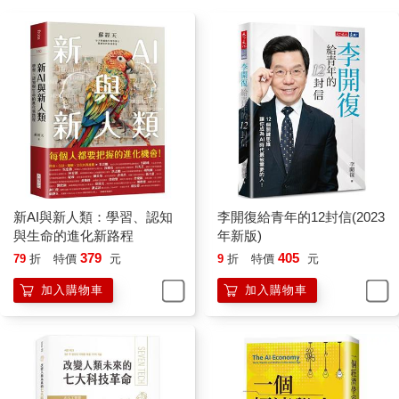
AI沒有提出思考架構的能力
要我們在做決策的時候，否定那些線性、充滿事實的理性，而訴
諸歡樂與人性的情感，這種做法其實也有幾分道理。畢竟，並不
是所有的事都能簡化成數據或是有邏輯的公式。然而這種想法並
無法解決問題，只能美化問題；這種想法能夠拆解、卻無法構
建。在過去半個世紀，心理學家與行為經濟學家已經蒐集了大量
的實驗證據，指出在大部分情況下，靠直覺做決定的結果就是比
較差。順著直覺走、做著自己覺得對的事，確實或許可以給心裡
帶來一絲溫暖，但卻無法有可行的策略來解決眼前的挑戰。
同時，雖然AI似乎可能做出比人類更好的決策、偷走人類的工
作，但電腦和演算法並沒有提出思考架構的能力。AI很懂得如何
新AI與新人類：學習、認知
李開復給青年的12封信(2023
回答別人提出的問題；但是造局者（思考架構的能手）則是懂得
與生命的進化新路程
年新版)
如何提出前所未見的問題。電腦只能在實際的世界運作；但人類
379
405
79
折
特價
元
9
折
特價
元
能夠生活在架構擬想出來的世界當中。
加入購物車
加入購物車
以棋類遊戲為例，電腦在這個領域表現優異，深受讚許，但即使
如此，也仍有不足之處。就連熟悉來龍去脈的人，也可能會抓錯
整件事的重點。
2018年，谷歌DeepMind推出了AlphaZero系統。這套系統學習西
洋棋、圍棋和將棋的時候，人類教它的只有規則，其他完全只靠
著與自己對弈。AlphaZero僅僅花了短短九小時，和自己下了四千