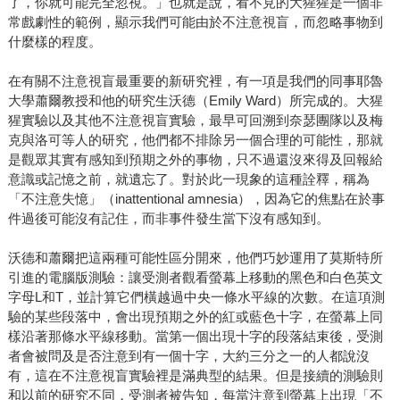
了，你就可能完全忽視。」也就是說，看不見的大猩猩是一個非
常戲劇性的範例，顯示我們可能由於不注意視盲，而忽略事物到
什麼樣的程度。
在有關不注意視盲最重要的新研究裡，有一項是我們的同事耶魯
大學蕭爾教授和他的研究生沃德（Emily Ward）所完成的。大猩
猩實驗以及其他不注意視盲實驗，最早可回溯到奈瑟團隊以及梅
克與洛可等人的研究，他們都不排除另一個合理的可能性，那就
是觀眾其實有感知到預期之外的事物，只不過還沒來得及回報給
意識或記憶之前，就遺忘了。對於此一現象的這種詮釋，稱為
「不注意失憶」（inattentional amnesia），因為它的焦點在於事
件過後可能沒有記住，而非事件發生當下沒有感知到。
沃德和蕭爾把這兩種可能性區分開來，他們巧妙運用了莫斯特所
引進的電腦版測驗：讓受測者觀看螢幕上移動的黑色和白色英文
字母L和T，並計算它們橫越過中央一條水平線的次數。在這項測
驗的某些段落中，會出現預期之外的紅或藍色十字，在螢幕上同
樣沿著那條水平線移動。當第一個出現十字的段落結束後，受測
者會被問及是否注意到有一個十字，大約三分之一的人都說沒
有，這在不注意視盲實驗裡是滿典型的結果。但是接續的測驗則
和以前的研究不同，受測者被告知，每當注意到螢幕上出現「不