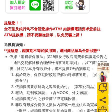
提醒您！！
金石堂及銀行均不會請您操作ATM! 如接獲電話要求您前往
ATM提款機，請不要聽從指示，以免受騙上當！
退換貨須知：
**提醒您，鑑賞期不等於試用期，退回商品須為全新狀態**
依據「消費者保護法」第19條及行政院消費者保護處公告之
「通訊交易解除權合理例外情事適用準則」，以下商品購買
後，除商品本身有瑕疵外，將不提供7天的猶豫期：
易於腐敗、保存期限較短或解約時即將逾期。（如：生
鮮食品）
依消費者要求所為之客製化給付。（客製化商品）
報紙、期刊或雜誌。（含MOOK、外文雜誌）
經消費者拆封之影音商品或電腦軟體。
非以有形媒介提供之數位內容或一經提供即為完成之線
上服務，經消費者事先同意始提供。（如：電子書、電