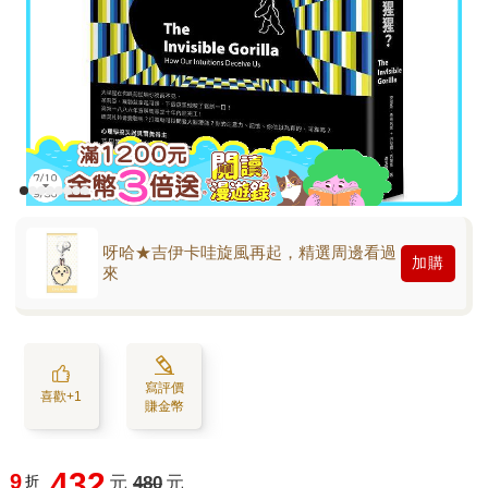
呀哈★吉伊卡哇旋風再起，精選周邊看過
加購
來
寫評價
喜歡+1
賺金幣
432
9
折
元
480
元