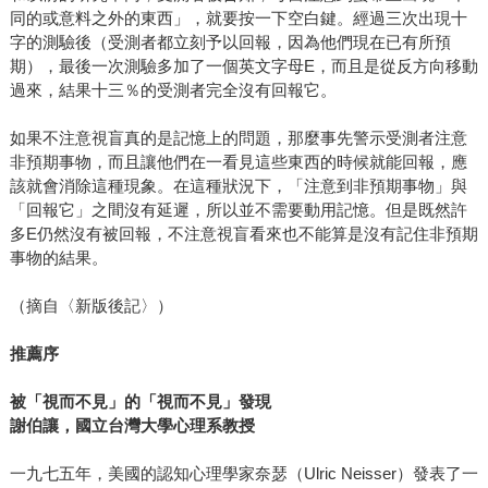
同的或意料之外的東西」，就要按一下空白鍵。經過三次出現十
字的測驗後（受測者都立刻予以回報，因為他們現在已有所預
期），最後一次測驗多加了一個英文字母E，而且是從反方向移動
過來，結果十三％的受測者完全沒有回報它。
如果不注意視盲真的是記憶上的問題，那麼事先警示受測者注意
非預期事物，而且讓他們在一看見這些東西的時候就能回報，應
該就會消除這種現象。在這種狀況下，「注意到非預期事物」與
「回報它」之間沒有延遲，所以並不需要動用記憶。但是既然許
多E仍然沒有被回報，不注意視盲看來也不能算是沒有記住非預期
事物的結果。
（摘自〈新版後記〉）
推薦序
被「視而不見」的「視而不見」發現
謝伯讓，國立台灣大學心理系教授
一九七五年，美國的認知心理學家奈瑟（Ulric Neisser）發表了一