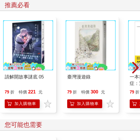
推薦必看
請解開故事謎底 05
臺灣漫遊錄
一本
症：
開大
221
300
79
折
特價
元
79
折
特價
元
79
折
人也
的3
加入購物車
加入購物車
您可能也需要