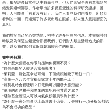
果，揭發許多日常生活中時而可見、但人們卻完全沒有意識到的
錯覺與邏輯謬誤。作者舉出許多反直覺性的科學研究證據，證
明：人可能會「有看沒有到」。我們只看見我們想看見、所預期
看到的一面，而遺漏了許多就出現在眼前、卻未進入意識層面的
真相。
我們對於自己的心智功能，抱持了許多扭曲的信念。本書探討何
時以及為何這些錯覺會影響我們，它們對人類生活所造成的影
響，以及我們如何克服或是減輕它們的衝擊。
書中將解釋：
*為什麼大猩猩在你眼前搥胸你視而不見？
*自信果斷的人較適合當領導者？
*茱莉亞．羅勃茲拿起可頌，下個鏡頭她咬了鬆餅一口！
*高第一八八六年宣稱聖家堂十年內能完工！
*聽莫札特會變聰明？打電動可以開發大腦潛能？
*聰明的西洋棋手和愚笨的罪犯有何共通之處？
*避險基金經理人可以向氣象預報員學到什麼？
*為什麼一家公司會花上高達數十億美元，去推行一項分析師都認
為不會成功的產品？