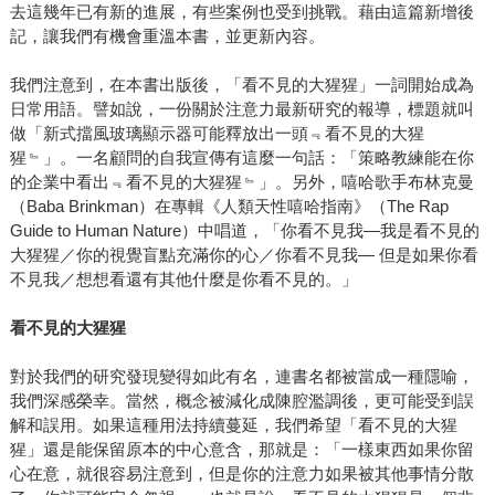
去這幾年已有新的進展，有些案例也受到挑戰。藉由這篇新增後
記，讓我們有機會重溫本書，並更新內容。
我們注意到，在本書出版後，「看不見的大猩猩」一詞開始成為
日常用語。譬如說，一份關於注意力最新研究的報導，標題就叫
做「新式擋風玻璃顯示器可能釋放出一頭﹃看不見的大猩
猩﹄」。一名顧問的自我宣傳有這麼一句話：「策略教練能在你
的企業中看出﹃看不見的大猩猩﹄」。另外，嘻哈歌手布林克曼
（Baba Brinkman）在專輯《人類天性嘻哈指南》（The Rap
Guide to Human Nature）中唱道，「你看不見我―我是看不見的
大猩猩／你的視覺盲點充滿你的心／你看不見我― 但是如果你看
不見我／想想看還有其他什麼是你看不見的。」
看不見的大猩猩
對於我們的研究發現變得如此有名，連書名都被當成一種隱喻，
我們深感榮幸。當然，概念被減化成陳腔濫調後，更可能受到誤
解和誤用。如果這種用法持續蔓延，我們希望「看不見的大猩
猩」還是能保留原本的中心意含，那就是：「一樣東西如果你留
心在意，就很容易注意到，但是你的注意力如果被其他事情分散