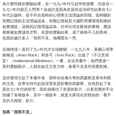
為什麼同樣的實驗結果，在一九九○年代引起怦然迴響，但是在一
九七○年代卻乏人問津？這或許是因為奈瑟的這項研究結果在七○
年代出版時，並不符合當時的心理學主流理論的預期。當時關於
視覺記憶的主流理論認為，視覺記憶就是大腦對周遭環境刺激的
如實捕捉，這樣的記憶理論認為，任何出現在眼前的事物，應該
都會被如實儲存才對。奈瑟的實驗結果，成了格格不入的異例，
也因此被許多人「視而不見」地擱置在一旁。
這個情境一直到了九○年代才出現轉變。一九九八年，美國心理學
家梅克（Arien Mack）和洛可（Irvin Rock）出版了《不注意視
盲》（Inattentional Blindness）一書，在這本書中，他們透過一
系列實驗顯示，人類在缺乏注意力時，會看不見某些視覺刺激。
這些發現引起了本書作者、當時在哈佛大學的西蒙斯及查布利斯
的注意。從學生時代起就深受奈瑟影響的西蒙斯，自然想起了奈
瑟在七○年代的研究，因此就模仿了奈瑟的影片，以更寫實的手法
拍攝了各種版本，其中一個版本，就是大家現在所熟知的「看不
見的大猩猩」影片。
別再「視而不見」