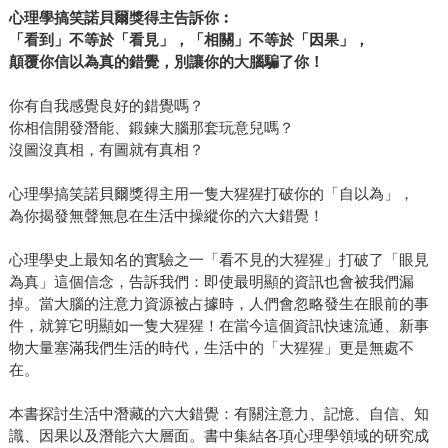
心理學搞笑諾貝爾獎得主告訴你︰
「看到」不等於「看見」，「相關」不等於「因果」，
顛覆你信以為真的錯覺，別讓你的大腦騙了你！
你有自我感覺良好的錯覺嗎？
你相信開發潛能、鍛鍊大腦那套玩意兒嗎？
沒圖沒真相，有圖就有真相？
心理學搞笑諾貝爾獎得主用一隻大猩猩打破你的「自以為」，
為你揭發無聲無息在生活中操縱你的六大錯覺！
心理學史上最知名的實驗之一「看不見的大猩猩」打破了「眼見
為真」這個信念，告訴我們：即使最明顯的資訊也會被我們漏
掉。當大腦的注意力資源被占據時，人們會忽略發生在眼前的事
件，就算它明顯如一隻大猩猩！在當今這個資訊快速流通、新事
物大量塞滿我們生活的時代，生活中的「大猩猩」更是無處不
在。
本書探討生活中潛藏的六大錯覺：有關注意力、記憶、自信、知
識、因果以及潛能六大層面。書中集結各項心理學領域的研究成