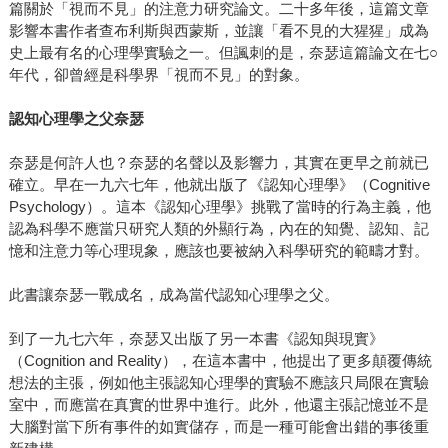
篇關於「視而不見」的注意力研究論文。二十多年後，這篇文章
影響本書作者查布利斯與西蒙斯，並讓「看不見的大猩猩」成為
史上最有名的心理學實驗之一。但諷刺的是，奈瑟這篇論文在七○
年代，卻曾經是科學界「視而不見」的對象。
認知心理學之父奈瑟
奈瑟是何許人也？奈瑟的名聲以及影響力，其實在更早之前就已
確立。早在一九六七年，他就出版了《認知心理學》（Cognitive
Psychology）。這本《認知心理學》挑戰了當時的行為主義，他
認為科學不應當只研究人類的外顯行為，內在的知覺、認知、記
憶和注意力等心理現象，應該也要被納入科學研究的範疇才對。
此書讓奈瑟一戰成名，成為當代認知心理學之父。
到了一九七六年，奈瑟又出版了另一本書《認知與現實》
（Cognition and Reality），在這本書中，他提出了更多顛覆傳統
想法的主張，例如他主張認知心理學的實驗不應該只局限在實驗
室中，而應當在真實的世界中進行。此外，他還主張記憶並不是
大腦對當下所有事件的如實儲存，而是一種可能會出錯的事後重