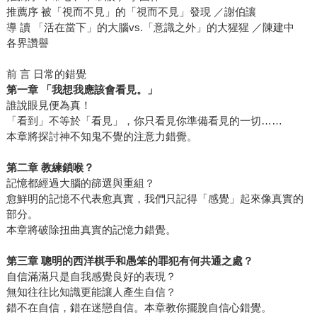
推薦序 被「視而不見」的「視而不見」發現 ／謝伯讓
導 讀 「活在當下」的大腦vs.「意識之外」的大猩猩 ／陳建中
各界讚譽
前 言 日常的錯覺
第一章 「我想我應該會看見。」
誰說眼見便為真！
「看到」不等於「看見」，你只看見你準備看見的一切……
本章將探討神不知鬼不覺的注意力錯覺。
第二章 教練鎖喉？
記憶都經過大腦的篩選與重組？
愈鮮明的記憶不代表愈真實，我們只記得「感覺」起來像真實的
部分。
本章將破除扭曲真實的記憶力錯覺。
第三章 聰明的西洋棋手和愚笨的罪犯有何共通之處？
自信滿滿只是自我感覺良好的表現？
無知往往比知識更能讓人產生自信？
錯不在自信，錯在迷戀自信。本章教你擺脫自信心錯覺。