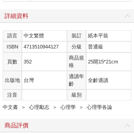
詳細資料
語言
中文繁體
裝訂
紙本平裝
ISBN
4713510944127
分級
普通級
商品規
頁數
352
25開15*21cm
格
適讀年
出版地
台灣
全齡適讀
齡
注音
級別
中文書
＞
心理勵志
＞
心理學
＞
心理學各論
商品評價