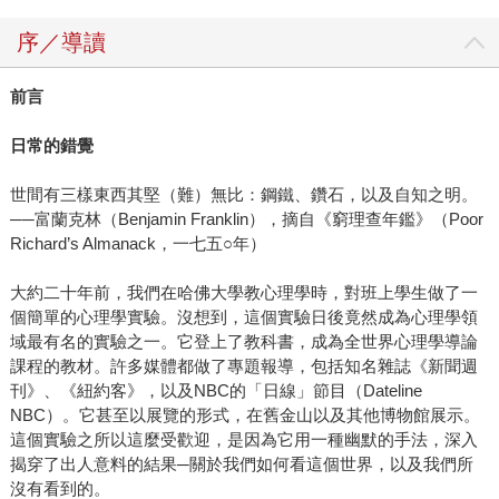
序／導讀
前言
日常的錯覺
世間有三樣東西其堅（難）無比：鋼鐵、鑽石，以及自知之明。
──富蘭克林（Benjamin Franklin），摘自《窮理查年鑑》（Poor
Richard’s Almanack，一七五○年）
大約二十年前，我們在哈佛大學教心理學時，對班上學生做了一
個簡單的心理學實驗。沒想到，這個實驗日後竟然成為心理學領
域最有名的實驗之一。它登上了教科書，成為全世界心理學導論
課程的教材。許多媒體都做了專題報導，包括知名雜誌《新聞週
刊》、《紐約客》，以及NBC的「日線」節目（Dateline
NBC）。它甚至以展覽的形式，在舊金山以及其他博物館展示。
這個實驗之所以這麼受歡迎，是因為它用一種幽默的手法，深入
揭穿了出人意料的結果─關於我們如何看這個世界，以及我們所
沒有看到的。