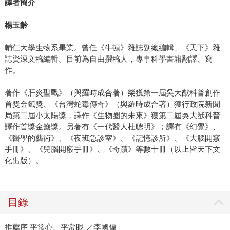
譯者簡介
楊玉齡
輔仁大學生物系畢業。曾任《牛頓》雜誌副總編輯、《天下》雜
誌資深文稿編輯。目前為自由撰稿人，專事科學書籍翻譯、寫
作。
著作《肝炎聖戰》（與羅時成合著）榮獲第一屆吳大猷科普創作
首獎金籤獎、《台灣蛇毒傳奇》（與羅時成合著）獲行政院新聞
局第二屆小太陽獎，譯作《生物圈的未來》獲第二屆吳大猷科普
譯作首獎金籤獎。另著有《一代醫人杜聰明》；譯有《幻覺》、
《醫學的藝術》、《夜班急診室》、《記憶診所》、《大腦開竅
手冊》、《兒腦開竅手冊》、《奇蹟》等數十冊（以上皆天下文
化出版）。
目錄
推薦序 平常心、平常眼 ／李國偉