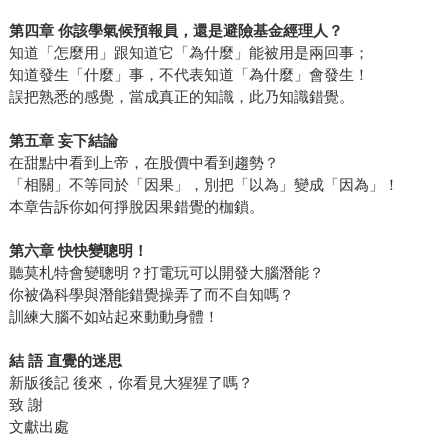
第四章 你該學氣候預報員，還是避險基金經理人？
知道「怎麼用」跟知道它「為什麼」能被用是兩回事；
知道發生「什麼」事，不代表知道「為什麼」會發生！
誤把熟悉的感覺，當成真正的知識，此乃知識錯覺。
第五章 妄下結論
在甜點中看到上帝，在股價中看到趨勢？
「相關」不等同於「因果」，別把「以為」變成「因為」！
本章告訴你如何掙脫因果錯覺的枷鎖。
第六章 快快變聰明！
聽莫札特會變聰明？打電玩可以開發大腦潛能？
你被偽科學與潛能錯覺操弄了而不自知嗎？
訓練大腦不如站起來動動身體！
結 語 直覺的迷思
新版後記 後來，你看見大猩猩了嗎？
致 謝
文獻出處