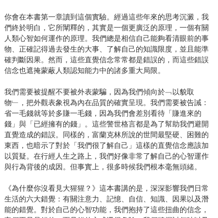
你會在本書第一章讀到這個實驗。經過這些年來的思考沉澱，我
們終於明白，它所闡釋的，其實是一個更廣泛的原理，一個有關
人類心智如何運作的原理。我們總是相信自己能夠看清眼前的事
物、正確記得過去發生的大事、了解自己的知識限度，並且能準
確判斷因果。然而，這些直覺信念常常都是錯誤的，而這些錯誤
信念也遮掩蒙蔽人類認知能力中的諸多重大局限。
我們需要被提醒不要被外表蒙騙，因為我們傾向於﹁以貌取
物﹂，把外觀表象視為內在品質的確實呈現。我們需要被告誡：
省一毛錢就等於多賺一毛錢，因為我們會差別看待「賺進來的
錢」與「已經擁有的錢」。這些警世格言都是為了幫助我們避開
直覺造成的錯誤。同樣的，富蘭克林所說的世間最堅硬、困難的
東西，也暗示了對於「我們很了解自己」這樣的直覺信念應該加
以質疑。在行經人生之路上，我們好像非常了解自己的心智運作
與行為背後的成因。但事實上，很多時候我們根本毫無頭緒。
《為什麼你沒看見大猩猩？》這本書講的是，深深影響我們日常
生活的六大錯覺：有關注意力、記憶、自信、知識、因果以及潛
能的錯覺。對於自己的心智功能，我們抱持了這些扭曲的信念，