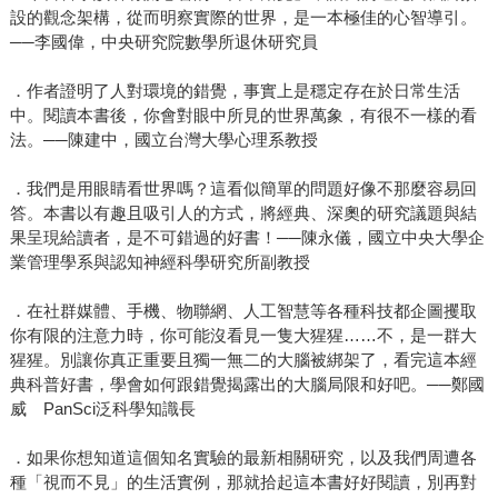
設的觀念架構，從而明察實際的世界，是一本極佳的心智導引。
──李國偉，中央研究院數學所退休研究員
．作者證明了人對環境的錯覺，事實上是穩定存在於日常生活
中。閱讀本書後，你會對眼中所見的世界萬象，有很不一樣的看
法。──陳建中，國立台灣大學心理系教授
．我們是用眼睛看世界嗎？這看似簡單的問題好像不那麼容易回
答。本書以有趣且吸引人的方式，將經典、深奧的研究議題與結
果呈現給讀者，是不可錯過的好書！──陳永儀，國立中央大學企
業管理學系與認知神經科學研究所副教授
．在社群媒體、手機、物聯網、人工智慧等各種科技都企圖攫取
你有限的注意力時，你可能沒看見一隻大猩猩……不，是一群大
猩猩。別讓你真正重要且獨一無二的大腦被綁架了，看完這本經
典科普好書，學會如何跟錯覺揭露出的大腦局限和好吧。──鄭國
威 PanSci泛科學知識長
．如果你想知道這個知名實驗的最新相關研究，以及我們周遭各
種「視而不見」的生活實例，那就拾起這本書好好閱讀，別再對