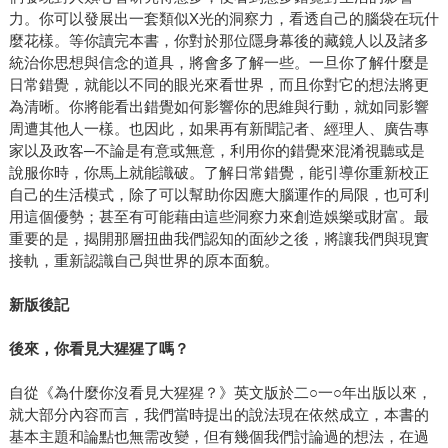
力。你可以發展出一套類似X光的洞察力，看透自己的腦袋在玩什
麼花樣。等你讀完本書，你對於那位隱身幕後的藏鏡人以及諸多
統治你思想與信念的道具，將會多了解一些。一旦你了解什麼是
日常錯覺，就能以不同的眼光來看世界，而且你對它的想法將更
為清晰。你將能看出錯覺如何影響你的思維與行動，就如同影響
周遭其他人一樣。也因此，如果再有新聞記者、經理人、廣告專
家以及政客─不論是有意或無意，利用你的錯覺來混淆視聽或是
說服你時，你馬上就能識破。了解日常錯覺，能引導你重新校正
自己的生活模式，除了可以幫助你因應大腦運作的局限，也可利
用這個優勢；甚至有可能藉由這些洞察力來創造娛樂或財富。最
重要的是，揭開那層扭曲我們認知的面紗之後，將讓我們與現實
接軌，重新認識自己與世界的原本面貌。
新版後記
後來，你看見大猩猩了嗎？
自從《為什麼你沒看見大猩猩？》英文版於二○一○年出版以來，
就大部分內容而言，我們當時提出的說法現在依然成立，本書的
基本主題和論點也無需改變，但有幾個我們討論過的想法，在過