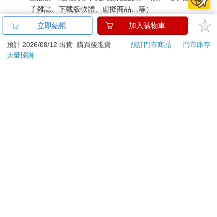
子雜誌、下載版軟體、虛擬商品…等）
已拆封之個人衛生用品。（如：內衣褲、刮鬍刀、除毛
立即結帳
加入購物車
刀…等）
若非上列種類商品，均享有到貨7天的猶豫期（含例假
預計 2026/08/12 出貨
購買後進貨
預訂門市商品
門市庫存
大量採購
日）。
辦理退換貨時，商品（組合商品恕無法接受單獨退貨）必須
是您收到商品時的原始狀態（包含商品本體、配件、贈品、
保證書、所有附隨資料文件及原廠內外包裝…等），請勿直
接使用原廠包裝寄送，或於原廠包裝上黏貼紙張或書寫文
字。
退回商品若無法回復原狀，將請您負擔回復原狀所需費用，
嚴重時將影響您的退貨權益。