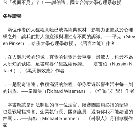
它「視而不見」了！──謝伯讓，國立台灣大學心理系教授
各界讚譽
．兩位作者的大猩猩實驗已成為經典教材，影響力更擴及於心理
學之外，讓我們對人類意識與理性有不同的認識。──平克（Stev
en Pinker），哈佛大學心理學教授，《語言本能》作者
．在人類思考的領域，直覺的錯覺是最重要、最驚人，也最不為
人所知的缺陷。這書就要仔細說給你聽。──塔雷伯（Nassim N.
Taleb），《黑天鵝效應》作者
．一趟驚奇連連，收穫滿滿的旅程，帶你看遍影響生活中每一刻
的錯覺。──韋斯曼（Richard Wiseman），《怪咖心理學》作者
．本書應該是刑法制度的每一位法官、陪審團團員必讀的聖經，
也是戰場指揮官、企業執行長、國會議員，還有你我不能錯過的
錦囊……──薛默（Michael Shermer），《科學人》月刊專欄作
家