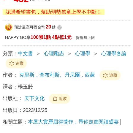
認購希望書包，幫助弱勢孩童上學不中斷！
20
預計最高可得金幣
點
?
100累1點 4點抵1元
HAPPY GO享
折抵無上限
分類：
中文書
＞
心理勵志
＞
心理學
＞
心理學各論
追蹤
作者：
克里斯．查布利斯、丹尼爾．西蒙
追蹤
譯者：
楊玉齡
出版社：
天下文化
追蹤
出版日：
2023/12/25
相關主題：
本屋大賞歷屆得獎作，帶你走進閱讀盛宴