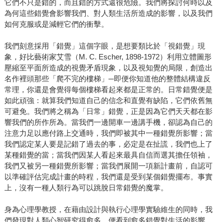
它們不只是錯的，而且錯的方式還很危險。我們將探討何時以及
為何這些錯覺會影響我們、對人類生活所造成的影響，以及我們
如何克服或是減輕它們的衝擊。
我們刻意採用「錯覺」這個字眼，是想要類比於「視錯覺」現
象，好比藝術家艾雪（M. C. Escher, 1898-1972）利用立體圖形
壓縮至平面所造成的視覺矛盾現象，以及視知覺的局限，創造出
名作裡頭那些「爬不完的樓梯」─即便你知道他的整體結構違反
常理，你還是會覺得每個樓梯看起來都是正常的。日常錯覺便是
如此頑強：就算我們知道自己的信念和直覺有缺陷，它們依舊無
可避免。我們將之稱為「日常」錯覺，正是因為它們天天都在影
響我們的所作所為。當我們一邊開車一邊講手機，卻認為自己的
注意力足以應付路上交通時，我們即被其中一種錯覺所影響；當
我們認定某人要是記錯了過去的事，必定是在扯謊，我們也上了
某種錯覺的當；當我們因某人看起來最具自信而選其擔任領袖，
我們又被另一種錯覺所影響；當我們展開一項新計畫前，自認可
以準確評估完成計畫的時程，我們還是受到某個錯覺擺布。事實
上，沒有一種人類行為可以跳脫日常錯覺的魔掌。
身為心理學教授，在藉由設計與執行心理學實驗維生的同時，我
們發現對人類心智研究得愈多，便看到愈多錯覺對生活的影響