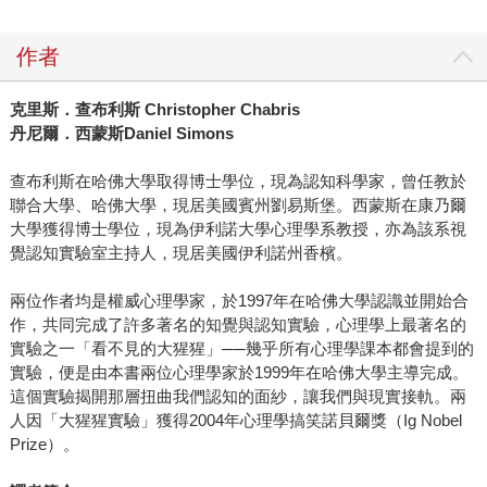
作者
克里斯．查布利斯 Christopher Chabris
丹尼爾．西蒙斯Daniel Simons
查布利斯在哈佛大學取得博士學位，現為認知科學家，曾任教於
聯合大學、哈佛大學，現居美國賓州劉易斯堡。西蒙斯在康乃爾
大學獲得博士學位，現為伊利諾大學心理學系教授，亦為該系視
覺認知實驗室主持人，現居美國伊利諾州香檳。
兩位作者均是權威心理學家，於1997年在哈佛大學認識並開始合
作，共同完成了許多著名的知覺與認知實驗，心理學上最著名的
實驗之一「看不見的大猩猩」──幾乎所有心理學課本都會提到的
實驗，便是由本書兩位心理學家於1999年在哈佛大學主導完成。
這個實驗揭開那層扭曲我們認知的面紗，讓我們與現實接軌。兩
人因「大猩猩實驗」獲得2004年心理學搞笑諾貝爾獎（Ig Nobel
Prize）。