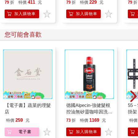
喵》作者最新力作，附
貓漫
411
229
79
折
特價
元
79
折
特價
元
79
折
【首卷特典】拉頁
加入購物車
加入購物車
您可能會喜歡
【電子書】蔬菜的理髮
德國Alpecin-強健髮根
55
店
控油無矽靈咖啡因洗髮
掛架 
凝露375ml/瓶-C1強健
259
1169
特價
元
73
折
特價
元
特價
髮根(護髮洗髮精/男士
調理頭皮洗髮液/0矽靈
電子書
加入購物車
滋潤洗頭髮水/一般髮