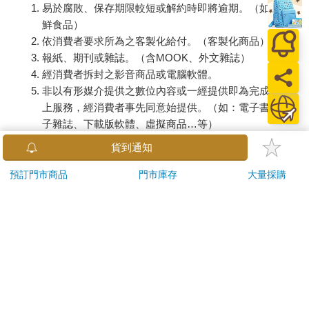
易於腐敗、保存期限較短或解約時即將逾期。（如：生
鮮食品）
依消費者要求所為之客製化給付。（客製化商品）
報紙、期刊或雜誌。（含MOOK、外文雜誌）
經消費者拆封之影音商品或電腦軟體。
非以有形媒介提供之數位內容或一經提供即為完成之線
上服務，經消費者事先同意始提供。（如：電子書、電
子雜誌、下載版軟體、虛擬商品…等）
已拆封之個人衛生用品。（如：內衣褲、刮鬍刀、除毛
貨到通知
刀…等）
若非上列種類商品，均享有到貨7天的猶豫期（含例假
預訂門市商品
門市庫存
大量採購
日）。
辦理退換貨時，商品（組合商品恕無法接受單獨退貨）必須
是您收到商品時的原始狀態（包含商品本體、配件、贈品、
保證書、所有附隨資料文件及原廠內外包裝…等），請勿直
接使用原廠包裝寄送，或於原廠包裝上黏貼紙張或書寫文
字。
退回商品若無法回復原狀，將請您負擔回復原狀所需費用，
嚴重時將影響您的退貨權益。