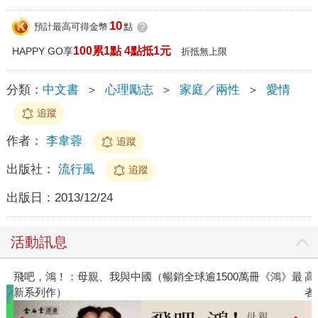
10
預計最高可得金幣
點
?
100累1點 4點抵1元
HAPPY GO享
折抵無上限
分類：
中文書
＞
心理勵志
＞
家庭／兩性
＞
愛情
追蹤
作者：
李韋蓉
追蹤
出版社：
流行風
追蹤
出版日：
2013/12/24
活動訊息
《鴻》最
高功能倖存者：如果不「有用」，我還值得被愛嗎？（限
者親簽版）