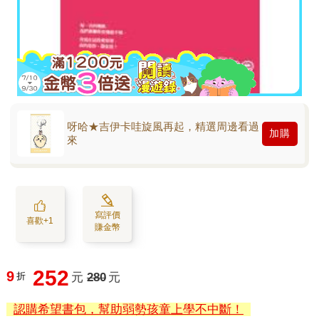
呀哈★吉伊卡哇旋風再起，精選周邊看過
加購
來
寫評價
喜歡+1
賺金幣
252
9
折
元
280
元
認購希望書包，幫助弱勢孩童上學不中斷！