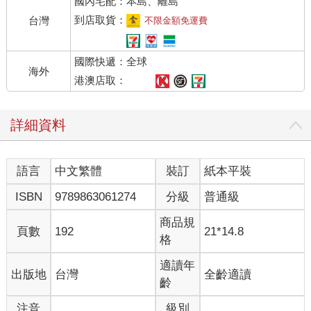
國內宅配：本島、離島
到店取貨：
台灣
不限金額免運費
國際快遞：全球
海外
港澳店取：
詳細資料
語言
中文繁體
裝訂
紙本平裝
ISBN
9789863061274
分級
普通級
商品規
頁數
192
21*14.8
格
適讀年
出版地
台灣
全齡適讀
齡
注音
級別