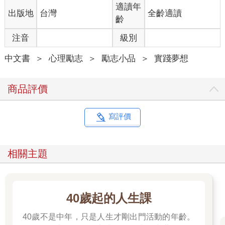
適讀年
出版地
台灣
全齡適讀
他哼著別人寫的歌，也開始嘗試創作，把自己的心情、經驗用音
齡
符串成一個個故事，膨脹成氣球的形狀，往更高的舞台飛去。
注音
級別
續曲：一暝大一吋的願望
中文書
＞
心理勵志
＞
勵志小品
＞
實踐夢想
每天睡前，哲瑞都會想一次阿嬤的容顏。
因為在他還小的時候，阿嬤都會唱一首歌，雖然現在已經聽不到
商品評價
了，這首歌是這樣唱的：「囝仔因因睏，一暝大一吋……」當他
再次哼唱這首曲調時，眼前早是一片朦朧……
寫評價
「忘記」對他來說，太可怕也太沈重，因此他用音樂、用歌聲記
錄一切，讓自己可以時時重溫感動。
相關主題
這是他與阿嬤之間的美麗承諾，令他追夢旅途不會感到寂寞，他
想告訴阿嬤：「不用擔心，我會一步步實現我們的夢想！」
他為自己掌舵轉彎，帶著阿嬤的祝福，繼續航向下個彼岸。
40歲起的人生課
40歲不是中年，只是人生才剛出門活動的年齡。