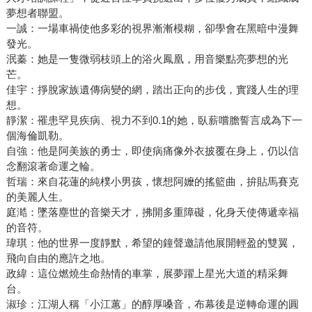
夢想者聯盟。
一誠：一場車禍使他多彩的視界漸漸模糊，卻學會在黑暗中漫舞
發光。
泯蓁：她是一隻微弱枝頭上的浴火鳳凰，用音樂點亮夢想的光
芒。
佳宇：掙脫家族遺傳病變的網，踏出正向的步伐，實踐人生的理
想。
靜潔：罹患罕見疾病、視力不到0.1的她，臥薪嚐膽誓言成為下一
個海倫凱勒。
自強：他是阿美族的勇士，即使病痛像外衣披覆在身上，仍以信
念翻滾著命運之輪。
哲瑞：來自花蓮的純樸小男孩，懷想阿嬤的搖籃曲，拚貼馬賽克
的美麗人生。
庭澔：墜落塵世的音樂天才，拂開多重障礙，化身天使傳遞幸福
的音符。
瑋琪：他的世界一度靜默，希望的鐘聲邀請他展開輕盈的雙翼，
飛向自由的應許之地。
政緯：這位燃燒生命熱情的車掌，展夢躍上星光大道的精采舞
台。
淑珍：江湖人稱「小江蕙」的醇厚嗓音，布幕後是逆轉命運的圓