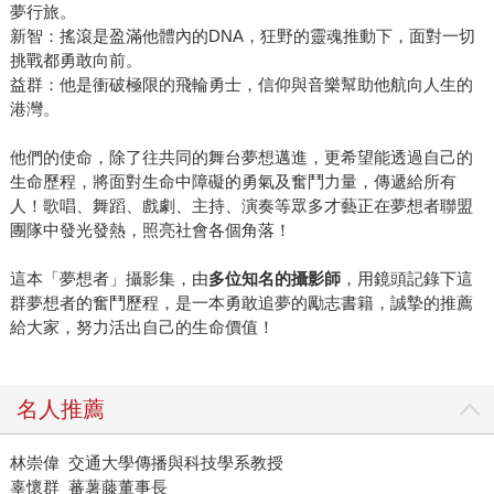
夢行旅。
新智：搖滾是盈滿他體內的DNA，狂野的靈魂推動下，面對一切
挑戰都勇敢向前。
益群：他是衝破極限的飛輪勇士，信仰與音樂幫助他航向人生的
港灣。
他們的使命，除了往共同的舞台夢想邁進，更希望能透過自己的
生命歷程，將面對生命中障礙的勇氣及奮鬥力量，傳遞給所有
人！歌唱、舞蹈、戲劇、主持、演奏等眾多才藝正在夢想者聯盟
團隊中發光發熱，照亮社會各個角落！
這本「夢想者」攝影集，由
多位知名的攝影師
，用鏡頭記錄下這
群夢想者的奮鬥歷程，是一本勇敢追夢的勵志書籍，誠摯的推薦
給大家，努力活出自己的生命價值！
名人推薦
林崇偉 交通大學傳播與科技學系教授
辜懷群 蕃薯藤董事長