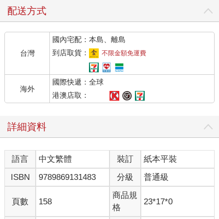
間，他沒有逃跑，為了生命中最重要的家人──阿嬤，因此當別人
配送方式
唱著：「世上只有媽媽好」，內心響起的卻是：「世上只有阿嬤
對我最好，怕我餓著怕我感冒」這首自創曲。
國內宅配：本島、離島
2003年，SARS風暴瀰漫全台那年，就讀高一的哲瑞視力漸漸模
到店取貨：
台灣
不限金額免運費
糊，原本以為只是近視加深。
國際快遞：全球
「唉，這可能沒辦法治療喔！」當醫生從報告中抬起頭，閃爍的
海外
目光凝視著他，搖頭嘆氣說著，彷彿一股無形力量把他推入絕望
港澳店取：
的黑洞。
詳細資料
PART B：上天賜予的意外禮物
哲瑞後來被確診是重度視障，從花蓮轉到台中的啟明學校，生命
語言
中文繁體
裝訂
紙本平裝
風景瞬息而變。在那裡，哲瑞認識了許多和他有類似遭遇的盲
友，體認到眼盲並不是失去全世界，開始積極學習各項才藝，包
ISBN
9789869131483
分級
普通級
括大提琴、吉他、爵士舞。
商品規
頁數
158
23*17*0
原本對音樂一竅不通的他，沒想到自己有天會因為音樂，跟他人
格
連上線，漸漸地，音樂走入生命，成為他不可或缺的寶物。