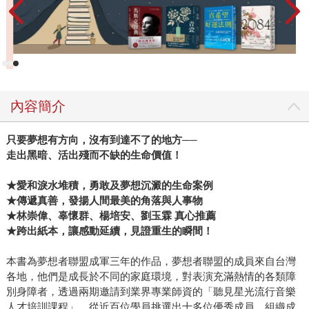
內容簡介
只要夢想有方向，沒有到達不了的地方──
走出黑暗、活出殘而不缺的生命價值！
★愛和淚水堆積，勇敢及夢想沉澱的生命案例
★傳遞真善，發揚人間最美的角落與人事物
★林崇偉、辜懷群、楊培安、劉玉霖 真心推薦
★跨出紙本，讓感動延續
，見證重生的瞬間！
本書為夢想者聯盟成軍三年的作品，夢想者聯盟的成員來自台灣
各地，他們是成長於不同的家庭環境，對表演充滿熱情的各類障
別身障者，透過兩期邀請到業界專業師資的「聽見星光流行音樂
人才培訓課程」，從近百位學員挑選出十多位優秀成員，組織成