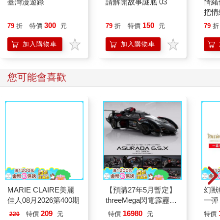
臺灣漫遊錄
請解開故事謎底 03
情緒
把情
誰都
300
150
79
折
特價
元
79
折
特價
元
79
折
加入購物車
加入購物車
您可能會喜歡
MARIE CLAIRE美麗
【預購27年5月暫定】
幻獸
佳人08月2026第400期
threeMega閃電霹靂車
一彈 
VA Hi-SPEC UNITED
Pal
209
16980
特價
元
特價
元
特價
220