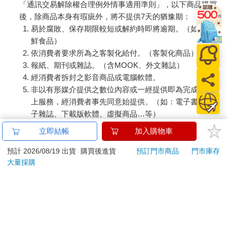
「通訊交易解除權合理例外情事適用準則」，以下商品購買
後，除商品本身有瑕疵外，將不提供7天的猶豫期：
易於腐敗、保存期限較短或解約時即將逾期。（如：生
鮮食品）
依消費者要求所為之客製化給付。（客製化商品）
報紙、期刊或雜誌。（含MOOK、外文雜誌）
經消費者拆封之影音商品或電腦軟體。
非以有形媒介提供之數位內容或一經提供即為完成之線
上服務，經消費者事先同意始提供。（如：電子書、電
子雜誌、下載版軟體、虛擬商品…等）
已拆封之個人衛生用品。（如：內衣褲、刮鬍刀、除毛
立即結帳
加入購物車
刀…等）
若非上列種類商品，均享有到貨7天的猶豫期（含例假
預計 2026/08/19 出貨
購買後進貨
預訂門市商品
門市庫存
大量採購
日）。
辦理退換貨時，商品（組合商品恕無法接受單獨退貨）必須
是您收到商品時的原始狀態（包含商品本體、配件、贈品、
保證書、所有附隨資料文件及原廠內外包裝…等），請勿直
接使用原廠包裝寄送，或於原廠包裝上黏貼紙張或書寫文
字。