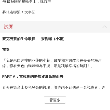
‧衝破極限的飛輪勇士：魏益群
夢想者聯盟＊大事記
試閱
賽克男孩的生命歌律──張哲瑞（小花）
前奏
「我是來自純樸的花蓮的小花，最愛和阿嬤散步在長長的海岸
線，靜看天色由絢爛轉為平淡，那是我最幸福的時刻！」
PART A：當模糊的夢想逐漸叛離而去
看著在舞台上發光發亮的哲瑞，誰也想不到他是一名視障者，經
歷過一場生命的突變之旅。
看更多
「哲瑞，你給我過來！」耳邊傳來惡狠狠的口氣，艱困生活中，
阿公的暴力使他的童年蒙上陰影。忍著淚，面對棍棒落下的瞬