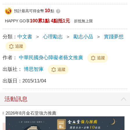
10
預計最高可得金幣
點
?
100累1點 4點抵1元
HAPPY GO享
折抵無上限
分類：
中文書
＞
心理勵志
＞
勵志小品
＞
實踐夢想
追蹤
作者：
中華民國身心障礙者藝文推廣
追蹤
出版社：
博思智庫
追蹤
出版日：
2015/11/04
活動訊息
作
2026年8月金石堂強力推薦