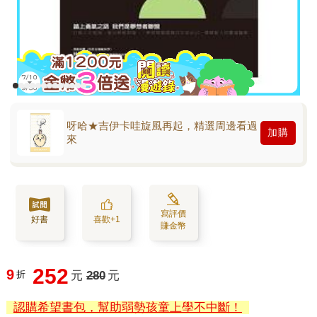
呀哈★吉伊卡哇旋風再起，精選周邊看過
加購
來
寫評價
好書
喜歡+1
賺金幣
252
9
折
元
280
元
認購希望書包，幫助弱勢孩童上學不中斷！