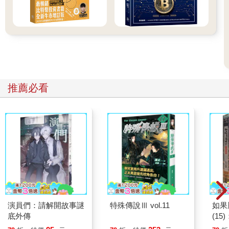
推薦必看
演員們：請解開故事謎
特殊傳說Ⅲ vol.11
如果
底外傳
(1
貓漫