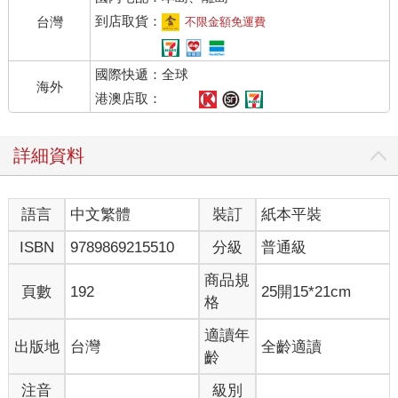
到店取貨：
台灣
不限金額免運費
國際快遞：全球
海外
港澳店取：
詳細資料
語言
中文繁體
裝訂
紙本平裝
ISBN
9789869215510
分級
普通級
商品規
頁數
192
25開15*21cm
格
適讀年
出版地
台灣
全齡適讀
齡
注音
級別