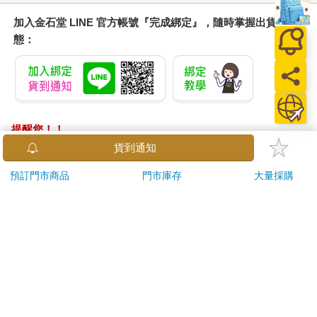
加入金石堂 LINE 官方帳號『完成綁定』，隨時掌握出貨動
態：
提醒您！！
金石堂及銀行均不會請您操作ATM! 如接獲電話要求您前往
貨到通知
ATM提款機，請不要聽從指示，以免受騙上當！
預訂門市商品
門市庫存
大量採購
退換貨須知：
**提醒您，鑑賞期不等於試用期，退回商品須為全新狀態**
依據「消費者保護法」第19條及行政院消費者保護處公告之
「通訊交易解除權合理例外情事適用準則」，以下商品購買
後，除商品本身有瑕疵外，將不提供7天的猶豫期：
易於腐敗、保存期限較短或解約時即將逾期。（如：生
鮮食品）
依消費者要求所為之客製化給付。（客製化商品）