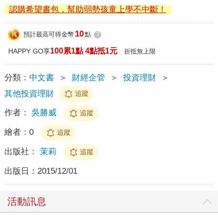
認購希望書包，幫助弱勢孩童上學不中斷！
10
預計最高可得金幣
點
?
100累1點 4點抵1元
HAPPY GO享
折抵無上限
分類：
中文書
＞
財經企管
＞
投資理財
＞
其他投資理財
追蹤
作者：
吳勝威
追蹤
繪者：
0
追蹤
出版社：
茉莉
追蹤
出版日：
2015/12/01
活動訊息