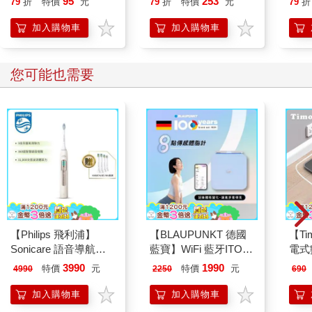
95
253
79
折
特價
元
79
折
特價
元
79
折
加入購物車
加入購物車
您可能也需要
【Philips 飛利浦】
【BLAUPUNKT 德國
【T
Sonicare 語音導航音
藍寶】WiFi 藍牙ITO
電式
波電動牙刷-晨光杏
八點傳感體脂計(BPH-
3990
1990
特價
元
特價
元
4990
2250
690
HX5682/02
ME01W)
加入購物車
加入購物車