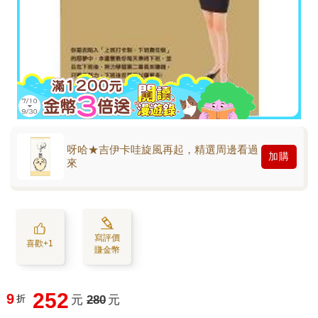
呀哈★吉伊卡哇旋風再起，精選周邊看過
加購
來
寫評價
喜歡+1
賺金幣
252
9
折
元
280
元