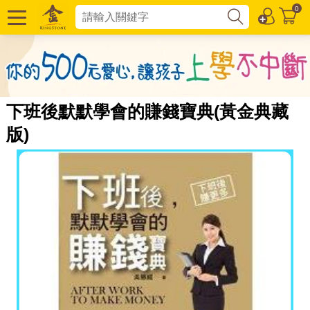
0
下班後默默學會的賺錢寶典(黃金典藏
版)