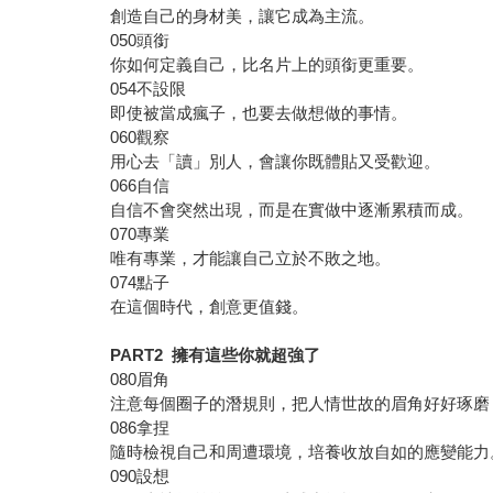
創造自己的身材美，讓它成為主流。
050頭銜
你如何定義自己，比名片上的頭銜更重要。
054不設限
即使被當成瘋子，也要去做想做的事情。
060觀察
用心去「讀」別人，會讓你既體貼又受歡迎。
066自信
自信不會突然出現，而是在實做中逐漸累積而成。
070專業
唯有專業，才能讓自己立於不敗之地。
074點子
在這個時代，創意更值錢。
PART2 擁有這些你就超強了
080眉角
注意每個圈子的潛規則，把人情世故的眉角好好琢磨
086拿捏
隨時檢視自己和周遭環境，培養收放自如的應變能力
090設想