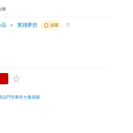
上限
小品
＞
實踐夢想
追蹤
?
商品
門市庫存
大量採購