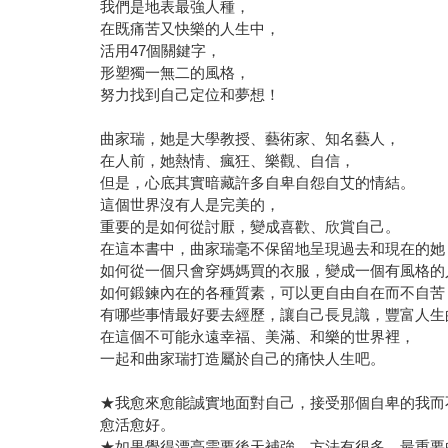
我們是地表最強人種，
在既痛苦又快樂的人生中，
活用47個關鍵字，
形塑獨一無二的風格，
努力找到自己定位和夢想！
曲家瑞，她是大學教授、藝術家、知名藝人，
在人前，她熱情、瘋狂、樂觀、自信，
但是，心底其實暗藏許多自卑自怨自艾的情結。
這個世界沒有人是完美的，
重要的是如何從討厭，變成喜歡、欣賞自己。
在這本書中，曲家瑞毫不保留地呈現過去和現在的她
如何從一個只會穿媽媽買的衣服，變成一個有風格的
如何鍛鍊內在的各種質素，可以更自由自在而不自苦
有哪些事情最好要去經歷，讓自己長見識，豐富人生
在這個不可能永遠幸福、美滿、和樂的世界裡，
一起和曲家瑞打造屬於自己的痛快人生吧。
★我愈來愈能誠實地面對自己，接受那個自卑的我而
愈活愈好。
★如果覺得漂亮需要後天補強，方法有很多，最重要