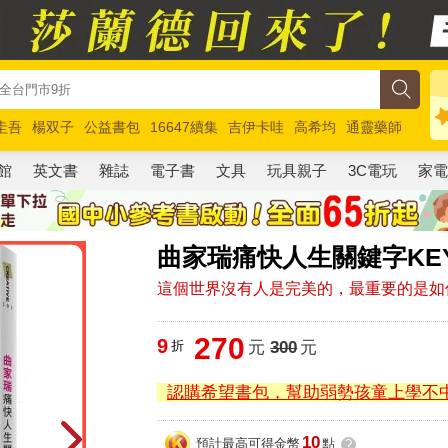
圭吾
楊双子
公益書包
16647續集
吉伊卡哇
高希均
通靈藥師
路邊攤新作
馬斯克
玩具總動員5
超慢跑
館
英文書
雜誌
電子書
文具
玩具親子
3C電玩
家
曲家瑞痛快人生關鍵字KEYWO
這個世界沒有人是完美的，最重要的是如
270
9
折
元
300
元
認購希望書包，幫助弱勢孩童上學不
10
預計最高可得金幣
點
?