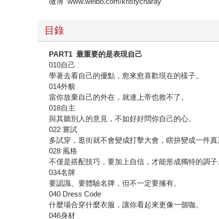
微博 www.weibo.com/kristycharay
目錄
PART1 最重要的是表現自己
010自己
學著去看自己的優點，愈來愈喜歡現在的樣子。
014外貌
當你放棄自己的外在，就連上帝也救不了。
018自主
與其聽別人的意見，不如好好問你自己的心。
022 嘗試
多試穿，逛街就不會變成打擊大會，瞎拚變成一件真
028 風格
不僅是搭配技巧，要加上自信，才能形成獨特的調子
034名牌
要認識、要體驗名牌，但不一定要擁有。
040 Dress Code
什麼場合穿什麼衣服，讓你看起來更像一個咖。
046身材