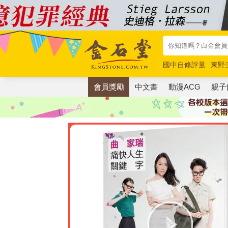
國中自修評量
東野
唯紅花綻放
奧德賽
會員獎勵
中文書
動漫ACG
親子