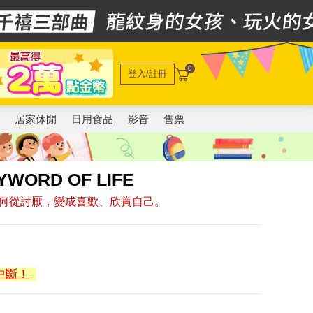
0
登入/註冊
電
居家休閒
日用食品
影音
售票
RD OF LIFE
何從討厭，變成喜歡、欣賞自己。
中斷！