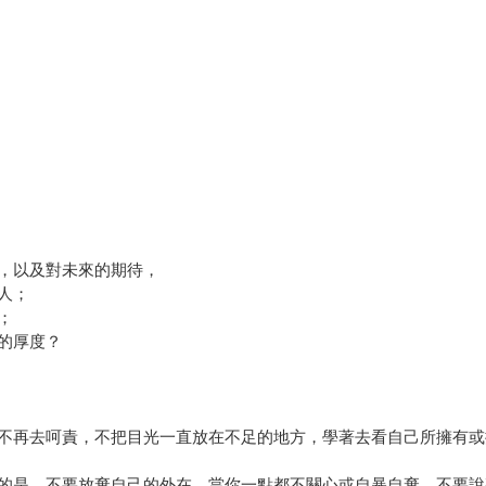
，以及對未來的期待，
人；
；
的厚度？
不再去呵責，不把目光一直放在不足的地方，學著去看自己所擁有或
的是，不要放棄自己的外在。當你一點都不關心或自暴自棄，不要說