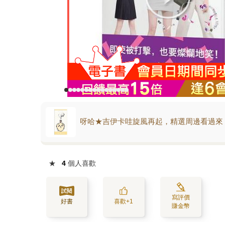
呀哈★吉伊卡哇旋風再起，精選周邊看過來
★
4
個人喜歡
寫評價
好書
喜歡+1
賺金幣