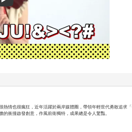
Play video
很熱情也很瘋狂，近年活躍於兩岸媒體圈，帶領年輕世代勇敢追求「
膽的衝撞啟發創意，作風前衛獨特，成果總是令人驚豔。