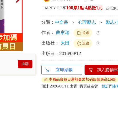
100累1點 4點抵1元
HAPPY GO享
折抵無
分類：
中文書
＞
心理勵志
＞
勵志
作者：
曲家瑞
追蹤
?
出版社：
大田
追蹤
?
出版日：
2016/09/12
加購
立即結帳
加入購物車
※ 本商品會員日滿額金幣加碼回饋最高15倍
預計 2026/08/11 出貨
購買後進貨
預訂門市