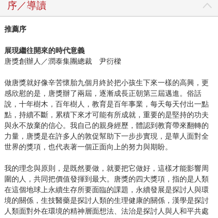
序／導讀
推薦序
展現繼往開來的時代意義
唐獎創辦人／潤泰集團總裁 尹衍樑
做唐獎就好像辛苦懷胎九個月終於把小孩生下來一樣的高興，更
感欣慰的是，唐獎辦了兩屆，逐漸成長正朝第三屆邁進。俗話
說，十年樹木，百年樹人，教育是百年事業，每天每天付出一點
點，持續不斷，累積下來才可能有所成就，重要的是堅持的功夫
與永不放棄的信心。我自己的親身經歷，體認到教育帶來翻轉的
力量，唐獎是在許多人的敦促幫助下一步步實現，是華人面對全
世界的獎項，也代表著一個正面向上的努力與期盼。
我的理念與原則，是既然要做，就要把它做好，這樣才能影響周
圍的人，共同把價值發揮到最大。唐獎的四大獎項，指的是人類
在這個地球上永續生存所要面臨的課題，永續發展是探討人與環
境的關係，生技醫藥是探討人類的生理健康的關係，漢學是探討
人類面對外在環境的精神層面想法、法治是探討人與人和平共處