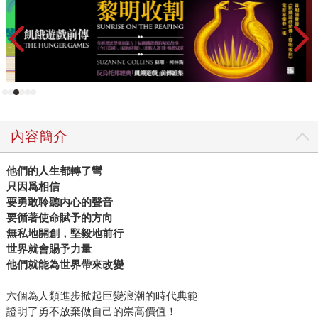
內容簡介
他們的人生都轉了彎
只因爲相信
要勇敢聆聽内心的聲音
要循著使命賦予的方向
無私地開創，堅毅地前行
世界就會賜予力量
他們就能為世界帶來改變
六個為人類進步掀起巨變浪潮的時代典範
證明了勇不放棄做自己的崇高價值！