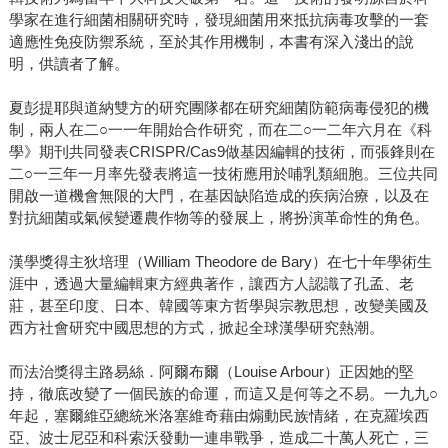
學家在進行細菌相關研究時，發現細菌用來抵抗病毒攻擊的一套
適應性免疫防禦系統，至於其作用機制，本書有深入淺出的說
明，供讀者了解。
夏彭提耶與道納雙方的研究團隊都在研究細菌防範病毒侵犯的機
制，兩人在二○一一年開始合作研究，而在二○一二年六月在《科
學》期刊共同發表CRISPR/Cas9做基因編輯的技術，而張鋒則在
二○一三年一月率先發表將這一技術應用於哺乳類細胞。三位共同
開啟一道機會無限的大門，在基因缺陷造成的疾病治療，以及在
對抗細菌或氣候變遷農作物等的發展上，將扮演革命性的角色。
漢學獎得主狄培理（William Theodore de Bary）在七十年學術生
涯中，透過大量編輯東方經典著作，讓西方人認識了孔孟、老
莊，甚至印度、日本、韓國等東方哲學與宗教思想，改變美國及
西方社會研究中國思想的方式，掀起全球漢學研究熱潮。
而法治獎得主路易絲．阿爾布爾（Louise Arbour）正因她的堅
持，徹底改變了一個民族的命運，而這又是何等之不易。一九九○
年起，塞爾維亞總統米洛塞維奇藉由煽動民族情緒，在克羅埃西
亞、波士尼亞和科索沃發動一連串戰爭，造成二十萬人死亡，三