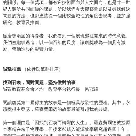
的關係。每一個獎項，都有它技術面向與人文面向，也是廿一世
紀人類所共同面臨的課題，所以我們今天觀察問題以及尋找解決
問題的方法，也都應該從一個比較全域性的角度去思考，並加強
研究、教育及推廣。
從唐獎兩屆的得獎者，我們看到一個展現繼往開來的時代意義。
我們會繼續邁進，以一個百年的尺度，讓唐獎成為一個具有激
勵、帶動進步的影響力量。
誠摯推薦
（依姓氏筆劃排序）
找到召喚，問對問題，堅持做對的事
誠致教育基金會／均一教育平台執行長 呂冠緯
閱讀唐獎第二屆得主的故事是一個極具啟發性的歷程。其中，永
續獎得主亞瑟．羅森費爾德的故事最能引起我的共鳴。
第一個理由是「因找到召喚而轉彎的人生」。羅森費爾德教授原
本專精在粒子物理學，但後來卻踏入能源效率研究超過四十年，
開創了一個極重要的領域。要能夠放下自己原先熟悉的專業，踏