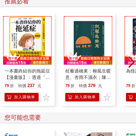
推薦必看
一本書終結你的拖延症
杖藜過橋東：柳風生暖
為怪
【漫畫版】：透過「小
意、杏雨不濕衣；陳亮
行動」打開大腦的行動
恭談以心轉境的適齡漫
237
379
79
折
特價
元
79
折
特價
元
79
折
開關，懶人也能變身
想
「行動派」的37個科
加入購物車
加入購物車
學方法
您可能也需要