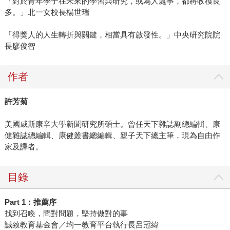
「對於青年學子在未來的學習與研究，或為人處事，都將收穫良
多。」北一女校長楊世瑞
「得獎人的人生轉折與關鍵，相當具有啟發性。」中央研究院院
長廖俊智
作者
許芳菊
美國威斯康辛大學新聞研究所碩士。曾任天下雜誌副總編輯、康
健雜誌總編輯、康健叢書總編輯、親子天下總主筆，現為自由作
家及譯者。
目錄
Part 1
：推薦序
找到召喚，問對問題，堅持做對的事
誠致教育基金會／均一教育平台執行長呂冠緯