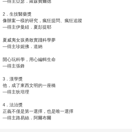
―得主亞瑟．羅森費爾德
2．生技醫藥獎
像辦案一樣的研究，瘋狂提問、瘋狂追蹤
―得主伊曼紐．夏彭提耶
夏威夷女孩勇敢實踐科學夢
―得主珍妮佛．道納
開心玩科學，用心編輯生命
―得主張鋒
3．漢學獎
他，成了東西文明的一座橋
―得主狄培理
4．法治獎
正義不僅是第一選擇，也是唯一選擇
―得主路易絲．阿爾布爾