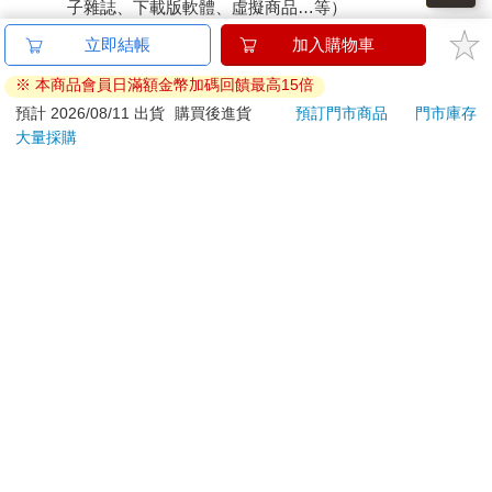
子雜誌、下載版軟體、虛擬商品…等）
已拆封之個人衛生用品。（如：內衣褲、刮鬍刀、除毛
立即結帳
加入購物車
刀…等）
※ 本商品會員日滿額金幣加碼回饋最高15倍
若非上列種類商品，均享有到貨7天的猶豫期（含例假
日）。
預計 2026/08/11 出貨
購買後進貨
預訂門市商品
門市庫存
大量採購
辦理退換貨時，商品（組合商品恕無法接受單獨退貨）必須
是您收到商品時的原始狀態（包含商品本體、配件、贈品、
保證書、所有附隨資料文件及原廠內外包裝…等），請勿直
接使用原廠包裝寄送，或於原廠包裝上黏貼紙張或書寫文
字。
退回商品若無法回復原狀，將請您負擔回復原狀所需費用，
嚴重時將影響您的退貨權益。