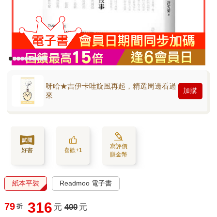
呀哈★吉伊卡哇旋風再起，精選周邊看過
加購
來
寫評價
好書
喜歡+1
賺金幣
紙本平裝
Readmoo 電子書
316
79
折
元
400
元