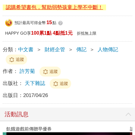
認購希望書包，幫助弱勢孩童上學不中斷！
15
預計最高可得金幣
點
?
100累1點 4點抵1元
HAPPY GO享
折抵無上限
分類：
中文書
＞
財經企管
＞
傳記
＞
人物傳記
追蹤
作者：
許芳菊
追蹤
出版社：
天下雜誌
追蹤
出版日：
2017/04/26
活動訊息
飢餓遊戲前傳贈早優券
讀