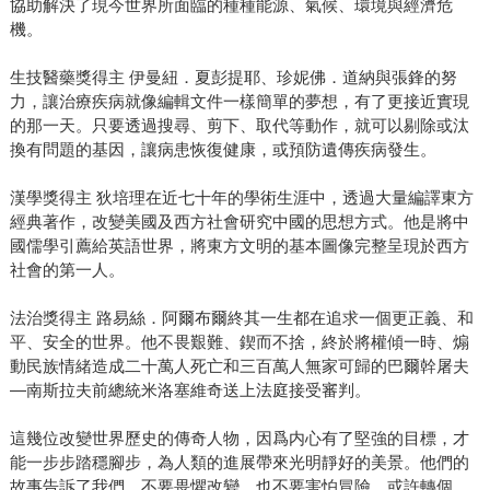
協助解決了現今世界所面臨的種種能源、氣候、環境與經濟危
機。
生技醫藥獎得主 伊曼紐．夏彭提耶、珍妮佛．道納與張鋒的努
力，讓治療疾病就像編輯文件一樣簡單的夢想，有了更接近實現
的那一天。只要透過搜尋、剪下、取代等動作，就可以剔除或汰
換有問題的基因，讓病患恢復健康，或預防遺傳疾病發生。
漢學獎得主 狄培理在近七十年的學術生涯中，透過大量編譯東方
經典著作，改變美國及西方社會研究中國的思想方式。他是將中
國儒學引薦給英語世界，將東方文明的基本圖像完整呈現於西方
社會的第一人。
法治獎得主 路易絲．阿爾布爾終其一生都在追求一個更正義、和
平、安全的世界。他不畏艱難、鍥而不捨，終於將權傾一時、煽
動民族情緒造成二十萬人死亡和三百萬人無家可歸的巴爾幹屠夫
—南斯拉夫前總統米洛塞維奇送上法庭接受審判。
這幾位改變世界歷史的傳奇人物，因爲内心有了堅強的目標，才
能一步步踏穩腳步，為人類的進展帶來光明靜好的美景。他們的
故事告訴了我們，不要畏懼改變，也不要害怕冒險，或許轉個