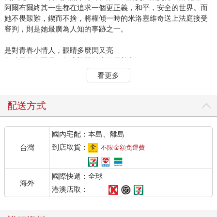
阿爾布爾終其一生都在追求一個更正義，和平，安全的世界。而
她不畏艱難，鍥而不捨，將權傾一時的米洛塞維奇送上法庭接受
審判，則是她最廣為人知的事跡之一。
是對青春小情人，眼睛多麼閃又亮
像晴天留住夏天，每度艷陽笑也笑得善良
男仕是個高高青年人，女的嬌小比月亮
看更多
二人都承諾在生每日共行，縱有戰火漫長…
《薩拉熱窩的羅密歐與茱麗葉》是香港歌手鄭秀文唱紅的一首歌
配送方式
曲，寫的是一九九○年代初期，一對在戰火中不幸罹難的小情人。
男孩在逃出城外的橋上與女孩相會時，被軍隊射殺，女孩則在中
國內宅配：本島、離島
彈後，用僅存的一口氣爬向她的情人。縱然出身於巴爾幹半島上
不同的民族，信仰著不同的宗教，但這對小情人，早已超越藩
到店取貨：
台灣
不限金額免運費
籬，以愛相許。可惜，蘇聯瓦解後的巴爾幹半島上，快速崛起的
米洛塞維奇，當時正在掀起一場「種族淨化」的腥風血雨，讓這
國際快遞：全球
對愛侶，最終以悲劇收場
海外
港澳店取：
從一九九○年開始，塞爾維亞總統米洛塞維奇藉由煽動民族情緒，
在克羅埃西亞、波士尼亞和科索沃發動一連串的戰爭，造成二十