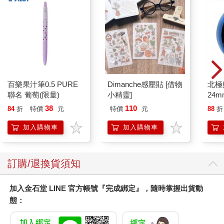
百樂果汁筆0.5 PURE
Dimanche感壓貼 [借物
北極
聯名 葡萄(限量)
小精靈]
24m
38
110
84
折
特價
元
特價
元
88
折
加入購物車
加入購物車
訂購/退換貨須知
加入金石堂 LINE 官方帳號『完成綁定』，隨時掌握出貨動
態：