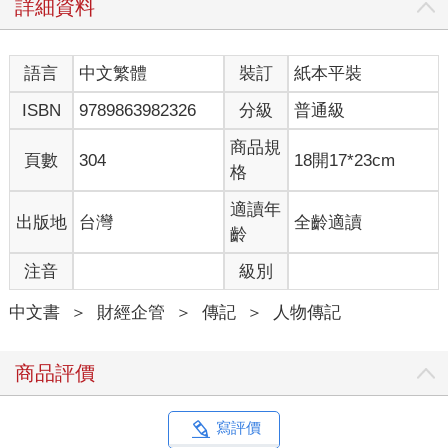
詳細資料
萬人死亡，三百萬人無家可歸，巴爾幹半島陷入長期的動盪不
安。
語言
中文繁體
裝訂
紙本平裝
權傾一時的米洛塞維奇，也許從來料想不到，有一天他會被送上
法庭，為他所犯下的種種戰爭、屠殺罪行接受審判。當年不畏艱
ISBN
9789863982326
分級
普通級
難，鍥而不捨，對米洛塞維奇提出起訴，並促成北約組織及多國
協助逮捕、引渡米洛塞維奇等被告，到荷蘭海牙出庭受審的，正
商品規
頁數
304
18開17*23cm
是第二屆唐獎法治獎得主路易絲・阿爾布爾（Louise Arbour）。
格
一九九九年初，當時擔任前南斯拉夫國際刑事法庭首席檢察官的
適讀年
出版地
台灣
全齡適讀
阿爾布爾準備進入科索沃的雷卡克（Racak），進行大屠殺現場
齡
的調查，但是被塞爾維亞的政府阻擋在外。「米洛塞維奇先生以
注音
級別
為他可以將我擋在科索沃門外，但我相信他逃避不了海牙法庭的
制裁，等著瞧！」阿爾布爾雖然身材嬌小，但是卻非常強捍。她
中文書
＞
財經企管
＞
傳記
＞
人物傳記
在記者會上，強烈譴責米洛塞維奇，她的眼神堅定，聲音冷靜而
有威嚴。終於，她在當年的五月，掌握了足夠的證據，起訴了當
時仍擔任南斯拉夫聯盟共和國總統的米洛塞維奇。這是歷史上第
商品評價
一次現任的國家領袖被以違反人道罪名起訴。當年的戰爭，導致
七十多萬科索沃民眾被迫離開家園。戰爭過後，一位記者遇到一
位來自科索沃的老太太，這位老太太的丈夫被殺，兩個兒子被俘
寫評價
虜。記者問這位老太太：「如果有一天你可以回到科索沃，你最