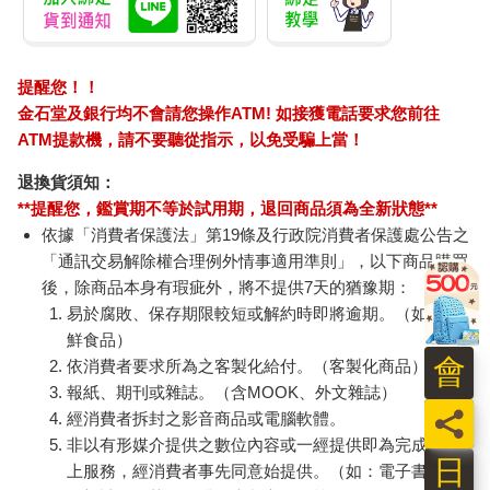
提醒您！！
金石堂及銀行均不會請您操作ATM! 如接獲電話要求您前往
ATM提款機，請不要聽從指示，以免受騙上當！
退換貨須知：
**提醒您，鑑賞期不等於試用期，退回商品須為全新狀態**
依據「消費者保護法」第19條及行政院消費者保護處公告之
「通訊交易解除權合理例外情事適用準則」，以下商品購買
後，除商品本身有瑕疵外，將不提供7天的猶豫期：
易於腐敗、保存期限較短或解約時即將逾期。（如：生
鮮食品）
會
依消費者要求所為之客製化給付。（客製化商品）
報紙、期刊或雜誌。（含MOOK、外文雜誌）
員
經消費者拆封之影音商品或電腦軟體。
非以有形媒介提供之數位內容或一經提供即為完成之線
日
上服務，經消費者事先同意始提供。（如：電子書、電