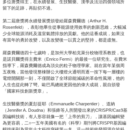
多位唐獎得主，在永續發展、生技醫藥、漢學及法治四個領域所
留下的足跡，再貼切不過。
第二屆唐獎將永續發展獎頒發給羅森費爾德（Arthur H.
Rosenfeld），表彰他畢生從事能源使用效率的創新思維，大幅減
少全球能源消耗及溫室氣體排放的貢獻。他的這番成就，如果沒
有當年的勇於改變，以及改變後一以貫之的堅持，都是虛無。
羅森費爾德四十七歲時，是加州大學柏克萊分校物理系教授，也
是諾貝爾獎得主費米（Enrico Fermi）的最後一位研究生。在費米
指導下，羅森費爾德成為頂尖的粒子物理學家。就在當年某個周
五夜晚，當他發現整棟辦公大樓燈火通明而逐一按下每一層樓的
電燈開關那一刻，不僅開啟了全球節能減碳的革命性風潮，他的
人生也從此轉了彎。歐巴馬總統更因他的偉大成就，親自頒發
「國家科技創新獎章」。
生技醫藥獎的夏彭提耶（Emmanuelle Charpentier）、道納
（Jennifer A. Doudna）和張鋒等人所開發出來的CRISPR/Cas9基
因編輯技術，有人形容就像一把「上帝的剪刀」，讓基因編輯變
為更容易，二○一五年美國有名的《科學》期刊將CRISPR基因編
輯技術列為當年十大科技突破第一名。這一技術的發明源自於科