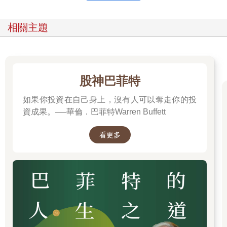
想做什麼？」她說：「如果可以，我要殺光所有的塞爾維亞
人！」然後，她停頓了一下說：「如果我沒有辦法把他們給殺
相關主題
了，我希望我可以跟海牙法庭的那位女法官（指阿爾布爾）談一
談。」阿爾布爾成了這些戰爭受害者的一線希望，一個正義的象
徵。在她起訴南斯拉夫的戰犯之前，那裡的人民唯一的選擇只有
「復仇！」。但阿爾布爾讓他們看到了另一個選擇，「我們可以
幫他們找回正義！」阿爾布爾說：「而我們要努力讓這個選擇，
股神巴菲特
成為他們的第一選擇。」
如果你投資在自己身上，沒有人可以奪走你的投
起訴米洛塞維奇只是阿爾布爾這一生為人權、法治、正義，和平
資成果。──華倫．巴菲特Warren Buffett
奮鬥的故事中，最廣為人知的事跡之一。事實上，不論是為戰爭
中的受害者討回公道，為監獄中受欺壓的女子維護人權，為弱勢
看更多
兒童爭取公平教育，或是前往最前線，預防戰爭衝突的發生，她
終其一生都在為追求一個更正義，和平，安全的世界而奮鬥。
這位從小成長於單親家庭，青少年時代就對威權充滿質疑，成年
後願意一次又一次承擔不可能任務的加拿大女法官，如何走上這
條法治之路？她如何憑藉膽識與謀略對抗不公不義，找回世人對
法治的信心？