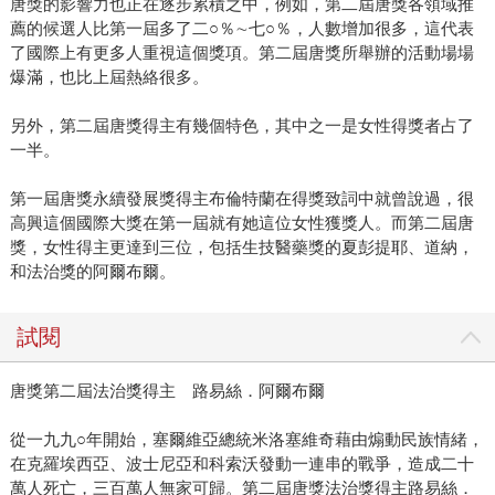
唐獎的影響力也正在逐步累積之中，例如，第二屆唐獎各領域推
薦的候選人比第一屆多了二○％∼七○％，人數增加很多，這代表
了國際上有更多人重視這個獎項。第二屆唐獎所舉辦的活動場場
爆滿，也比上屆熱絡很多。
另外，第二屆唐獎得主有幾個特色，其中之一是女性得獎者占了
一半。
第一屆唐獎永續發展獎得主布倫特蘭在得獎致詞中就曾說過，很
高興這個國際大獎在第一屆就有她這位女性獲獎人。而第二屆唐
獎，女性得主更達到三位，包括生技醫藥獎的夏彭提耶、道納，
和法治獎的阿爾布爾。
試閱
唐獎第二屆法治獎得主 路易絲．阿爾布爾
從一九九○年開始，塞爾維亞總統米洛塞維奇藉由煽動民族情緒，
在克羅埃西亞、波士尼亞和科索沃發動一連串的戰爭，造成二十
萬人死亡，三百萬人無家可歸。第二屆唐獎法治獎得主路易絲．