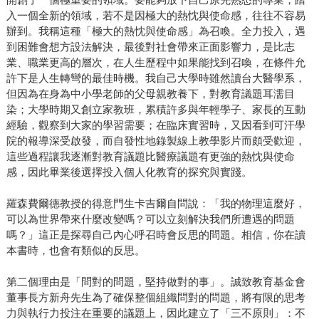
入一個全新的領域，若不是因極大的熱忱與使命感，往往不容易
辦到。我稱這種「極大的熱忱與使命感」為召喚。全力投入，遇
到困難會想方設法解決，最後對社會帶來正面影響力，是比志
業、職業更高的層次，在人生歷程中如果能找到召喚，在條件允
許下是人生轉彎的最佳時機。我自己大學時雖然讀台大醫學系，
但因為在身為中小學老師的父母親教養下，對教育議題耳濡目
染；大學時期又創立家教班，累積許多與年輕學子、家長的互動
經驗，觀察到大家的學習需要；在臨床實習時，又因看到可汗學
院的報導深受啟發，而自發性地錄製線上教學影片而頗受歡迎，
這些過程讓我逐漸對教育議題比醫療議題有更強的熱忱與使命
感，因此畢業後選擇投入個人化教育的探究與實踐。
羅森費爾德教授的得意門生卡吉爾自問說：「我的物理這麼好，
可以為世界帶來什麼改變嗎？可以立刻解決我們所遭遇的問題
嗎？」這正是探尋自己內心呼召時會反思的問題。相信，你在讀
本書時，也會有類似的反思。
第二個理由是「問對的問題，堅持做對的事」。誠致教育基金會
董事長方新舟先生為了確保整個組織問對的問題，將有限的思考
力與執行力投注在重要的議題上，因此建立了「三不原則」：不