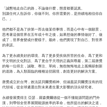
「誠懇地走自己的路，不論做什麼，態度都要認真。
別讓任何人告訴你，你做不到。你所需要的，是持續地相信你自
己。」
他們都不是為了拚第一而去做某些事情，而是心中有一個願景，
思考著這個世界在五年或十年之後，如果想做的事情做好了、做
成了，世界會變成什麼樣子。最終，他們實現了對自己、對世界
的承諾。
為了更永續美好的環境、爲了更多受疾病所苦的生命、爲了更和
平文明的文化對話、爲了更合乎天理的正義與尊嚴，第二屆唐獎
的每一位得主，誠敬、專注、單純，無怨無悔地走上孤獨卻創新
的道路，為人類面臨的種種迫切困境，創造更好的解決方案。
唐獎成立於台灣，效法諾貝爾獎精神、但涵蓋諾貝爾獎沒有的現
代領域，從全球遴選出對未來產生重大影響的頂尖研究者。
永續發展獎得主 亞瑟．羅森費爾德從一個不懂能源問題的門外
漢，到帶領全世界展開能源效率的革命，他所提出的解決之道，