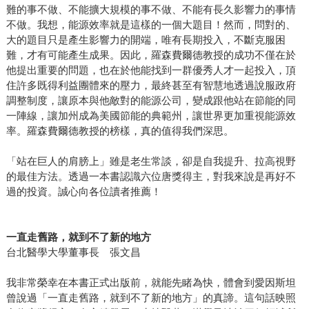
難的事不做、不能擴大規模的事不做、不能有長久影響力的事情
不做。我想，能源效率就是這樣的一個大題目！然而，問對的、
大的題目只是產生影響力的開端，唯有長期投入，不斷克服困
難，才有可能產生成果。因此，羅森費爾德教授的成功不僅在於
他提出重要的問題，也在於他能找到一群優秀人才一起投入，頂
住許多既得利益團體來的壓力，最終甚至有智慧地透過說服政府
調整制度，讓原本與他敵對的能源公司，變成跟他站在節能的同
一陣線，讓加州成為美國節能的典範州，讓世界更加重視能源效
率。羅森費爾德教授的榜樣，真的值得我們深思。
「站在巨人的肩膀上」雖是老生常談，卻是自我提升、拉高視野
的最佳方法。透過一本書認識六位唐獎得主，對我來說是再好不
過的投資。誠心向各位讀者推薦！
一直走舊路，就到不了新的地方
台北醫學大學董事長 張文昌
我非常榮幸在本書正式出版前，就能先睹為快，體會到愛因斯坦
曾說過「一直走舊路，就到不了新的地方」的真諦。這句話映照