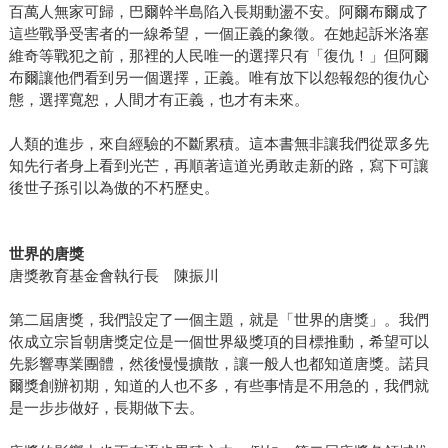
百萬人無家可歸，巴爾幹半島陷入長期動盪不安。阿爾布爾成了
這些戰爭受害者的一線希望，一個正義的象徵。在她起訴米洛塞
維奇等戰犯之前，那裡的人民唯一的選擇只有「復仇！」但阿爾
布爾讓他們看到另一個選擇，正義。唯有放下以怨報怨的復仇心
態，選擇寬恕，人間才有正義，也才有未來。
人類的進步，來自經驗的不斷累積。這本書無非讓我們從眾多先
知先行者身上看到光芒，再順著這道光勇敢走新的路，寫下可讓
後世子孫引以為傲的不朽歷史。
世界的唐獎
唐獎教育基金會執行長 陳振川
第二屆唐獎，我們設定了一個主題，就是「世界的唐獎」。我們
依成立宗旨朝唐獎定位是一個世界級獎項的目標推動，希望可以
先影響專業團體，然後慢慢擴散，讓一般人也都知道唐獎。諾貝
爾獎創辦初期，知道的人也不多，有些事情是不用急的，我們就
是一步步做好，長期做下去。