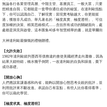
無論各行各業管理高層、中階主管、基層員工、一般大眾，只要
想精進自我，它都能是一套帶你通往成功的秘笈。在達利歐指點
下，你可以認識自己、了解現實：當現實考驗越大，你更能挺
過，獲致非凡成功。舉凡著名的「極度真實、極度透明」、可信
度加權的決策、精英思維模式……含括所有成功的關鍵面向，處
處都是洞見與啟發。這本匯集40多年智慧精華的書，就是華爾街
大神達利歐最慷慨的禮物贈禮。
【允許失敗】
1982年達利歐錯判墨西哥債務違約會使美國經濟走向蕭條，因為
結果大錯特錯，橋水幾乎倒閉，一改達利歐的自負和躁進，奠下
成功基礎。
【開放心胸】
人們應該富謙遜感和內省，能夠以開放心態思考尖銳的批評，並
利用批評來不斷改進。承認自己有盲點，有些人比你看得看準，
你可以藉此學習。
【極度求真、極度透明】