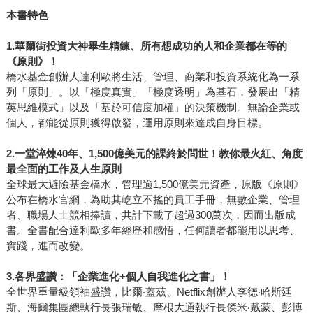
本書特色
1.
華爾街投資大神畢生精鍊、所有想成功的人和企業都在等的
《原則》！
橋水基金創辦人達利歐將生活、管理、商業和投資系統化為一系
列「原則」。以「極度真實」「極度透明」為基石，發展出「精
英思維模式」以及「基於可信度加權」的決策機制。無論企業或
個人，都能從原則獲得啟發，運用原則來達成自身目標。
2.
一堂淬煉
40
年、
1,500
億美元的課終於問世！教你最火紅、角度
最全面的工作及人生原則
全球最大避險基金橋水，管理逾1,500億美元資產，原版《原則》
公布在橋水官網，為助其屹立不搖的員工手冊，無數企業、管理
者、職場人士競相捧讀，共計下載了超過300萬次，因而出版成
書。全書配合達利歐多年經歷和感悟，任何讀者都能用以思考、
實踐，進而改變。
3.
各界盛讚：「企業進化
+
個人自我進化之書」！
全世界重量級領袖盛讚，比爾‧蓋茲、Netflix創辦人李德‧哈斯廷
斯、海爾集團總執行長張瑞敏、摩根大通執行長傑米‧戴蒙、彭博