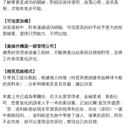
了解事實是成功的關鍵，對錯誤保持透明，放寬心態，追求真
相，才能有進步可能。
【可信度加權】
決策過程中，對有連續成功經驗、可信度高的好手給予更大的投
票權重。選擇只問能力、不問位階。
【像操作機器一樣管理公司】
優秀的管理者就像工程師，不斷將產出結果與目標相對照，並將
工作表現量化評估。
【精英思維模式】
引導員工提出觀點，根據個人特徵（特質與實績建有如棒球卡般
的資料表），分析和權衡其意見良窳，據以決策
本書上市已成為華爾街、百大企業管理者、金融業者、新創公
司、想要進化的讀者人手一本的案頭書。正如比爾·蓋茨所盛讚：
「雷．達利歐曾給我非常寶貴的指導和忠告，你在《原則》一書
中都能找到。」達利歐從失敗中學會了做人、做事的原則，而你
不必失敗，就可以運用這些原則，實現自己的目標。