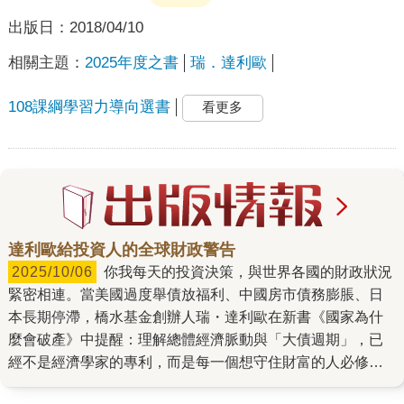
出版日：
2018/04/10
相關主題：
2025年度之書
瑞．達利歐
108課綱學習力導向選書
看更多
達利歐給投資人的全球財政警告
2025/10/06
你我每天的投資決策，與世界各國的財政狀況
緊密相連。當美國過度舉債放福利、中國房市債務膨脹、日
本長期停滯，橋水基金創辦人瑞・達利歐在新書《國家為什
麼會破產》中提醒：理解總體經濟脈動與「大債週期」，已
經不是經濟學家的專利，而是每一個想守住財富的人必修的
課。 危機不是突如其來，而是規律的必然 達利歐觀察數百