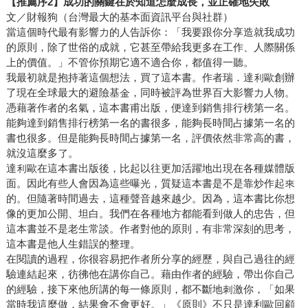
【推薦序
2
】成功的關鍵在於知道怎麼成長，並正確地失敗
文／財報狗（台灣最大的基本面資訊平台與社群）
當這個時代最有影響力的人告訴你：「我要跟你分享造就我成功
的原則，除了世俗的成就，它甚至帶給我更多在工作、人際關係
上的價值。」不管你預期它適不適合你，都值得一聽。
我最初就是抱持著這個想法，買了這本書。作者瑞．達利歐創辦
了現在全球最大的避險基金，同時被評為世界百大影響力人物。
憑藉著作者的名氣，這本書甫出版，便達到銷售排行榜第一名。
能夠達到銷售排行榜第一名的書很多，能夠長時間占據第一名的
書也很多。但是能夠長時間占據第一名，評價依然非常高的書，
就沒這麼多了。
達利歐在這本書出版後，比起以往更加活躍地出現在各種媒體版
面。因此有些人會因為這些曝光，質疑這本書是不是靠炒作起來
的。但隨著時間過去，這種聲音越來越少。因為，這本書比你想
像的更加公開、坦白。我們在各種地方都能看到做人的忠告，但
這本書並不是老生常談。作者對他的原則，有非常深刻的思考，
這本書是他人生錯誤的整理。
在閱讀的過程，你很容易把作者所分享的經歷，與自己過往的經
驗連結起來，彷彿他在講你自己。藉由作者的經驗，帶出你自己
的經驗，接下來他所講的每一條原則，都不斷地刺激你，「如果
當時我這麼做，結果會不會更好。」《原則》不只是達利歐回顧