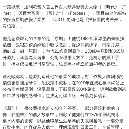
一路以來，達利歐曾入選世界百大最具影響力人物［《時代》（T
ime）］與百大富豪［《富比世》（Forbes）］，而且由於他獨特
的投資原則改變了業界，《CIO》更稱他是「投資界的史蒂夫．
賈伯斯」。
他是怎麼辦到的？靠的是「原則」！他從1982年看錯墨西哥債務
危機、狠狠跌跤的經驗中吸取教訓，提煉決策標準，日積月累，
總結成一組「原則」，包含21條高層原則、139條中原則和365條
分原則，涵蓋為人處事、公司管理兩大方面，是橋水的員工手
冊，橋水依循進行日常管理，也是橋水屹立超過40年的祕密。
達利歐認為，是原則造就他的事業的成功，對工作與人際關係的
價值更是彌足珍貴，他決定不藏私，在2010年直接在橋水網站上
公布簡略版原則，深受矚目，下載高達300多萬次，達利歐收到來
自世界各地的感謝信，也決定付諸出版，分享更多讀者。
《原則》一書公開橋水屹立40年的答案。一部分是達利歐的自
傳，在他鮮活的個人故事中，回顧了他如何在1975年開創橋水，
橋水內部的衝突，以及他職業生涯早年的失敗與奮戰；一部分是
行動指南。內容從為人處世、理解現實到日常工作、企業管理，