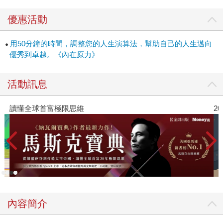
年的經濟歷史，歸納出一個核心規律：國家會因為債務而
興，也會因為債務而衰。當利率低、信貸快速擴張時，經濟
優惠活動
繁榮看似無限，但同時債務雪球越滾越大。最終資產泡沫破
裂、信貸收縮，國家必須面對痛苦的去槓桿化──這就是「大
用50分鐘的時間，調整您的人生演算法，幫助自己的人生邁向
債週期」不可避免的經濟下行階段。 日本：觸底同時原地踏
優秀到卓越。《內在原力》
步 若要理解「國家債台高築」，日本是最鮮明的案例。1990
年代之後，巨大的房市泡沫破裂，政府與央行只能不斷以寬
活動訊息
鬆貨幣拖延，結果是一場長達三十年的停滯。即便今天，雖
然通膨出現回升、赤字收斂，但結構改革緩慢，日本仍在等
讀懂全球首富極限思維
2
待真正的轉機。 中國：繁榮後的負擔 中國近年的債務累
積，尤其是地方政府與房地產部門，已成為潛在炸彈。表面
上，央行透過維持流動性避免系統性崩潰，但週期規律顯
示：遲早必須面對債務重組與結構調整。若無改革，中國恐
怕重演日本「失落三十年」。 美國：接近破產臨界點 美國
的債務問題同樣嚴峻。達利歐指出，美國的大債週期已走到
末段：光是政府債務利息支出，就快要壓垮稅收收入。依照
目前走勢，十五年後利息負擔將達收入的 1.5 倍，這已經是破
內容簡介
產的警告線。川普急推關稅措施，正是來自這股壓力。達利