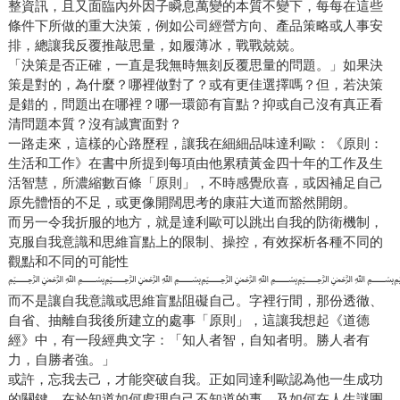
整資訊，且又面臨內外因子瞬息萬變的本質不變下，每每在這些
條件下所做的重大決策，例如公司經營方向、產品策略或人事安
排，總讓我反覆推敲思量，如履薄冰，戰戰兢兢。
「決策是否正確，一直是我無時無刻反覆思量的問題。」如果決
策是對的，為什麼？哪裡做對了？或有更佳選擇嗎？但，若決策
是錯的，問題出在哪裡？哪一環節有盲點？抑或自己沒有真正看
清問題本質？沒有誠實面對？
一路走來，這樣的心路歷程，讓我在細細品味達利歐：《原則：
生活和工作》在書中所提到每項由他累積黃金四十年的工作及生
活智慧，所濃縮數百條「原則」，不時感覺欣喜，或因補足自己
原先體悟的不足，或更像開闊思考的康莊大道而豁然開朗。
而另一令我折服的地方，就是達利歐可以跳出自我的防衛機制，
克服自我意識和思維盲點上的限制、操控，有效探析各種不同的
觀點和不同的可能性
﷽﷽﷽﷽
而不是讓自我意識或思維盲點阻礙自己。字裡行間，那份透徹、
自省、抽離自我後所建立的處事「原則」，這讓我想起《道德
經》中，有一段經典文字：「知人者智，自知者明。勝人者有
力，自勝者強。」
或許，忘我去己，才能突破自我。正如同達利歐認為他一生成功
的關鍵，在於知道如何處理自己不知道的事，及如何在人生謎團