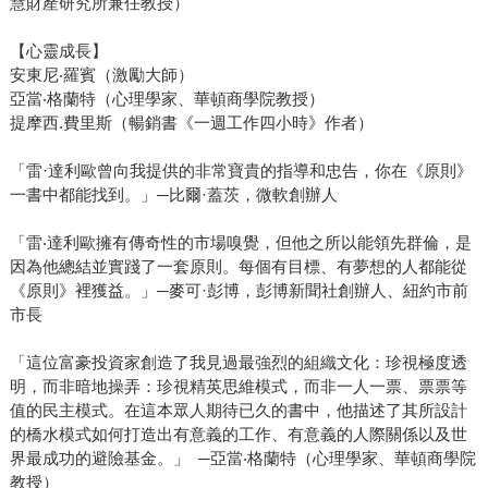
慧財產研究所兼任教授）
【心靈成長】
安東尼‧羅賓（激勵大師）
亞當‧格蘭特（心理學家、華頓商學院教授）
提摩西.費里斯（暢銷書《一週工作四小時》作者）
「雷·達利歐曾向我提供的非常寶貴的指導和忠告，你在《原則》
一書中都能找到。」─比爾·蓋茨，微軟創辦人
「雷‧達利歐擁有傳奇性的市場嗅覺，但他之所以能領先群倫，是
因為他總結並實踐了一套原則。每個有目標、有夢想的人都能從
《原則》裡獲益。」─麥可·彭博，彭博新聞社創辦人、紐約市前
市長
「這位富豪投資家創造了我見過最強烈的組織文化：珍視極度透
明，而非暗地操弄：珍視精英思維模式，而非一人一票、票票等
值的民主模式。在這本眾人期待已久的書中，他描述了其所設計
的橋水模式如何打造出有意義的工作、有意義的人際關係以及世
界最成功的避險基金。」 ─亞當‧格蘭特（心理學家、華頓商學院
教授）