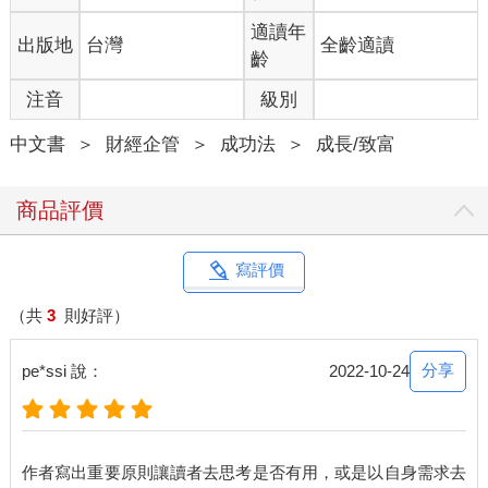
店、經營一家科技公司，還是做其他任何事，你的企業都會產生
收益。同時擁有幾個相關性低的收益來源要比只有一個來得好，
適讀年
出版地
台灣
全齡適讀
而且知道如何把這些收益組合在一起要比單獨一個的綜效大（當
齡
然，你必須兩個都做過才能比較）。
注音
級別
在當時（今天也是如此），大多數基金經理並不知道這一點，他
們只會管理單一類別的資產：股票經理管理股票、債券經理管理
中文書
＞
財經企管
＞
成功法
＞
成長/致富
債券等等。他們的客戶給他們錢，期望能得到相關資產類別的總
收益（例如，標準普爾500股票指數），再加上投資經理加減碼投
資特定資產所得到的超額報酬〔例如，加碼微軟（Microsoft）的
商品評價
股票〕。但是同一個資產類別中的個別資產通常都有60%相關
性，也就是有一半以上的時間股票會一起漲或一起跌。正如聖杯
圖表顯示的那樣，一位股票經理把一千檔彼此有60%相關性的股
寫評價
票納入投資組合中，相較於只選擇了五檔，並不能提供更有效的
風險分散。用圖表顯示的方式來平衡我們的投資組合，就能很容
（共
3
則好評）
易擊敗那些人。
由於我有系統地記錄我的投資原則和預期會產生的收益，我也收
分享
pe*ssi 說：
2022-10-24
集了大量不相關的收益流。事實上，我有約一千項收益流。因為
我們交易了許多不同的資產類別，而且在每一種資產類別都編製
了許多基本的交易規則並進行了測試，我相信跟那些只追蹤少量
資產、不會系統化交易的典型投資經理相比，我們有更多高品質
作者寫出重要原則讓讀者去思考是否有用，或是以自身需求去
的收益流可以選擇。