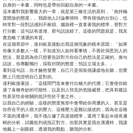
自身的一本書，同時也是帶你回顧自身的一本書。
這本書對我影響最大的一章，就是第三條生活的原則，「抱持極
度開放的態度」。我跟他人討論事情時，帶有很強的分別心，也
時常對一段對話感到不耐煩。腦袋裡一直拿著我的標準，替對方
打分數：這句話有道理、那句話說錯了。這樣的問題就是，我其
實忽略了溝通的本質。
在這個章節中，達利歐直接點出我這個現象的根本原因：「如果
你像大多數人一樣，不知道別人如何看事情，不善於洞悉別人的
想法，那是因為你只想要告訴對方你自己的想法是正確的。換句
話說，你專斷獨行，採取封閉的態度；預設立場太多。」
看到這句話，你才赫然發覺，自己只是假裝很謙虛地在聽，但實
際上只想證明自己是對的。
達利歐接著說，「這樣閉門造車會付出極大的代價；它會使你錯
過了各種奇妙的可能性，以及別人預見的危險威脅，把具有建設
性甚至性命攸關的批評拒於千里之外。」
以我自己的經驗，這樣的態度無形中會帶給你周遭的人、甚至是
你所在乎的人很大的壓力。這種壓力是難以描述的，因為在這種
不當的溝通中，我不僅占據了高道德標準，還用了看起來很有邏
輯的分析，試圖批判或指正對方。但那其實是我在溝通時，我讓
他戴上一副眼鏡，透過我的觀點，聽我的分析。