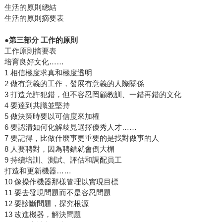
生活的原則總結
生活的原則摘要表
●
第三部分
工作的原則
工作原則摘要表
培育良好文化……
1 相信極度求真和極度透明
2 做有意義的工作，發展有意義的人際關係
3 打造允許犯錯，但不容忍罔顧教訓、一錯再錯的文化
4 要達到共識並堅持
5 做決策時要以可信度來加權
6 要認清如何化解歧見選擇優秀人才……
7 要記得，比做什麼事更重要的是找對做事的人
8 人要聘對，因為聘錯就會倒大楣
9 持續培訓、測試、評估和調配員工
打造和更新機器……
10 像操作機器那樣管理以實現目標
11 要去發現問題而不是容忍問題
12 要診斷問題，探究根源
13 改進機器，解決問題