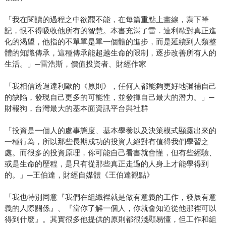
「我在閱讀的過程之中欲罷不能，在每篇重點上畫線，寫下筆
記，恨不得吸收他所有的智慧。本書充滿了雷．達利歐對真正進
化的渴望，他指的不單單是單一個體的進步，而是延續到人類整
體的知識傳承，這種傳承能超越生命的限制，逐步改善所有人的
生活。」─雷浩斯，價值投資者、財經作家
「我相信透過達利歐的《原則》，任何人都能夠更好地彌補自己
的缺陷，發現自己更多的可能性，並發揮自己最大的潛力。」─
財報狗，台灣最大的基本面資訊平台與社群
「投資是一個人的處事態度、基本學養以及決策模式顯露出來的
一種行為，所以那些長期成功的投資人絕對有值得我們學習之
處。而很多的投資原理，你可能自己看書就會懂，但有些經驗、
或是生命的歷程，是只有從那些真正走過的人身上才能學得到
的。」─王伯達，財經自媒體《王伯達觀點》
「我也特別同意『我們在組織裡就是做有意義的工作，發展有意
義的人際關係』、『當你了解一個人，你就會知道從他那裡可以
得到什麼』。其實很多他提供的原則都很淺顯易懂，但工作和組