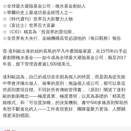
☆全球最大避險基金公司：橋水基金創始人
☆華爾街史上最成功基金經理人之一
☆《時代週刊》世界百大影響力人物
☆《富比士》世界百大富豪
☆《CIO》稱其為「投資界的賈伯斯」
☆全世界各大央行、金融機構高管必讀他的《每日觀察》報告
雷‧達利歐出身於紐約長島的平凡中產階級家庭，在1975年白手起
家創辦橋水基金——如今成為全球最大避險基金公司，截至2017
年底，旗下管理資產逾1,500億美元。
達利歐認為，自己的成功並非因為個人的特質，而是因為從失敗
中學會淬煉出做人、做事的原則；無論個人或公司，都可以靠這
些原則實現目標。不同於所有傳統管理書，《原則》闡述了達利
歐的創新概念——極度真實、極度透明，以其為基礎的「精英思
維模式」和「可信度加權」的決策機制。書中500多條原則幫助所
有想不斷進化的人——工作表現更好、團隊凝聚力更強、人際關
係更深刻穩固。