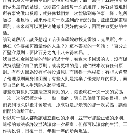
作者認為人生是由不斷的選擇所構成的，而「原則」就是指引我
們做出選擇的基礎。否則當你面臨每一次的選擇，你就會被迫對
所有事物做出反應，就好像我們第一次體驗到每件事一樣，無所
適從。相反地，如果你把每一次遇到的情況分類，並建立起處理
原則，未來就可以更快速地做出更好的決策，因而獲致更好的生
活。
讀到這段話，讓我想起了哈佛商學院教授克雷頓．克里斯汀生，
他在《你要如何衡量你的人生？》這本書裡的一句話：「百分之
百堅守原則，要比百分之九十八來得容易。」
我自己在金融業界的時間超過十年，看過太多周邊的人，沒有辦
法持續堅守自己的原則，或者更糟的是，他們根本沒有任何原
則。有些人因為沒有堅持投資原則而賠得一塌糊塗；有些人違背
了倫理原則而身陷囹圄；有些人則是捨棄了優先順序的原則，而
讓自己的私人生活陷入愁雲慘霧。
那些沒有原則或無法堅持原則的人，最後就在一次一次的妥協、
一次一次的選擇之中，一點一點的，讓自己偏離了原始目標。他
們要到很久以後才會發現，原來就是那最初的那一次妥協，讓他
們開始偏離正軌。
所以每一個人都應該建立自己的原則，並堅守那些正確的原則。
這樣的做法或許沒辦法讓你一夕暴富，但卻可以讓你的生活、工
作與投資，日復一日、年復一年的步向坦途。