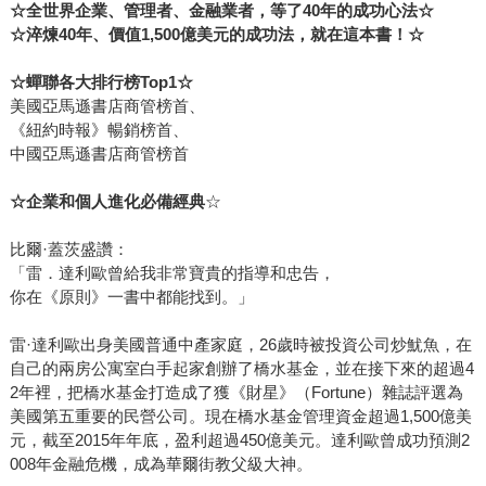
歐提出「3%減債解方」──削減支出、增加稅收、降息──希
☆
全世界企業、管理者、金融業者，等了
40
年的成功心法
☆
望將赤字控制在 GDP 的 3% 左右，以減少劇烈衝擊。 投資
☆
淬煉
40
年、價值
1,500
億美元的成功法，就在這本書！
☆
人應如何自保？ 達利歐提醒投資人對潛在風險保持警惕，避
☆
蟬聯各大排行榜
Top1
☆
免持有過度負債政府的債務和貨幣，在全球市場起伏之際的
美國亞馬遜書店商管榜首、
投資建議有： •調整資產配置：黃金、原物料與股票在危機時
《紐約時報》暢銷榜首、
期表現通常優於債券。 •聚焦基本面：避免過度依賴問題國
中國亞馬遜書店商管榜首
家，選擇基本面強勁、財政穩健的市場。 •投資低風險區域：
印度、東協及波灣國家等地區，擁有人口紅利、政治中立與
☆
企業和個人進化必備經典
☆
新科技加持，長期投資價值更高。
比爾·蓋茨盛讚：
「雷．達利歐曾給我非常寶貴的指導和忠告，
你在《原則》一書中都能找到。」
雷·達利歐出身美國普通中產家庭，26歲時被投資公司炒魷魚，在
自己的兩房公寓室白手起家創辦了橋水基金，並在接下來的超過4
2年裡，把橋水基金打造成了獲《財星》（Fortune）雜誌評選為
美國第五重要的民營公司。現在橋水基金管理資金超過1,500億美
元，截至2015年年底，盈利超過450億美元。達利歐曾成功預測2
008年金融危機，成為華爾街教父級大神。