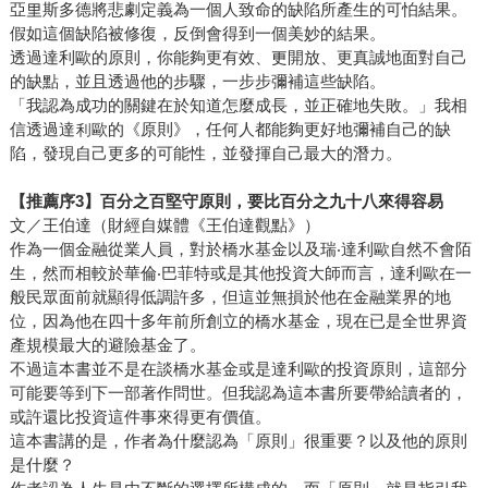
亞里斯多德將悲劇定義為一個人致命的缺陷所產生的可怕結果。
假如這個缺陷被修復，反倒會得到一個美妙的結果。
透過達利歐的原則，你能夠更有效、更開放、更真誠地面對自己
的缺點，並且透過他的步驟，一步步彌補這些缺陷。
「我認為成功的關鍵在於知道怎麼成長，並正確地失敗。」我相
信透過達利歐的《原則》，任何人都能夠更好地彌補自己的缺
陷，發現自己更多的可能性，並發揮自己最大的潛力。
【推薦序
3
】百分之百堅守原則，要比百分之九十八來得容易
文／王伯達（財經自媒體《王伯達觀點》）
作為一個金融從業人員，對於橋水基金以及瑞‧達利歐自然不會陌
生，然而相較於華倫‧巴菲特或是其他投資大師而言，達利歐在一
般民眾面前就顯得低調許多，但這並無損於他在金融業界的地
位，因為他在四十多年前所創立的橋水基金，現在已是全世界資
產規模最大的避險基金了。
不過這本書並不是在談橋水基金或是達利歐的投資原則，這部分
可能要等到下一部著作問世。但我認為這本書所要帶給讀者的，
或許還比投資這件事來得更有價值。
這本書講的是，作者為什麼認為「原則」很重要？以及他的原則
是什麼？