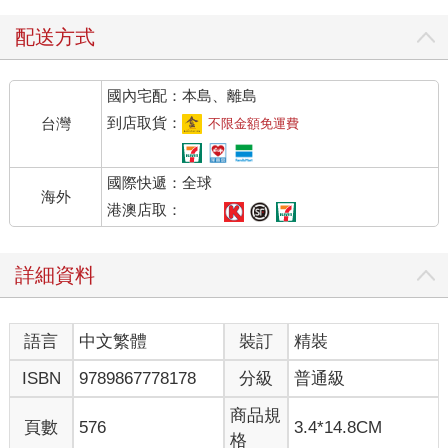
數十年前，諾貝爾經濟學獎得主哈利．馬可維茲（Harry
Markowitz）建構一個廣泛使用的數理模型，可以輸入預期的投資
配送方式
組合收益、風險跟相關性（即顯示這些資產過去的表現有多高的
相似性），並得到一個最佳的資產組合。但他的模型沒有說明當
國內宅配：本島、離島
改變其中一個變數時可能會產生的增量效應，或者如何處理這些
假設的不確定性。那個時候，我非常擔心如果我假設錯了該怎麼
到店取貨：
台灣
不限金額免運費
做，所以我用一種非常簡單的方法來理解多樣化。我要求一位剛
從達特茅斯學院數學系畢業，並在1990年加入橋水的布萊恩．戈
國際快遞：全球
德（Brian Gold）做一張圖表，顯示如果我逐步增加不同相關性的
海外
資產到投資組合中，投資組合的波動將會如何降低，而且品質
港澳店取：
（即風險調整後的報酬）會如何提升。我在下一本書會更詳細地
解釋。
詳細資料
這張簡單的圖對我而言有如當頭棒喝，應該就像愛因斯坦發現E =
mc2 時那股衝擊的力道一樣：我看到有十五到二十個表現良好、
又彼此不相關的收益流，我可以在不降低預期收益的情況下大幅
語言
中文繁體
裝訂
精裝
降低風險。這個道理很簡單，如果實際的運行可以像在紙上的理
論一樣，那將是一大突破。我把它稱之為「投資的聖杯」，因為
ISBN
9789867778178
分級
普通級
它帶我通往賺錢之路，這也是我們學習過程中的另一個關鍵時
刻。
商品規
頁數
576
3.4*14.8CM
我們發現的原則同樣適用於所有賺錢的方法，無論你擁有一家飯
格