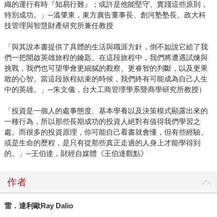
織的運行有時『知易行難』；或許是他能堅守、實踐這些原則，
特別成功。」─溫肇東，東方廣告董事長、創河塾塾長、政大科
技管理與智慧財產研究所兼任教授
「與其說本書提供了具體的生活與職涯方針，倒不如說它給了我
們一把開啟英雄旅程的鑰匙。在這段旅程中，我們將遭遇試煉與
挑戰，我們也可望學會更細膩的觀察、更睿智的判斷，以及更果
敢的心智。當這段旅程結束的時候，我們終有可能成為自己人生
中的英雄。」─朱文儀，台大工商管理學系暨商學研究所教授）
「投資是一個人的處事態度、基本學養以及決策模式顯露出來的
一種行為，所以那些長期成功的投資人絕對有值得我們學習之
處。而很多的投資原理，你可能自己看書就會懂，但有些經驗、
或是生命的歷程，是只有從那些真正走過的人身上才能學得到
的。」─王伯達，財經自媒體《王伯達觀點》
作者
雷．達利歐
Ray Dalio