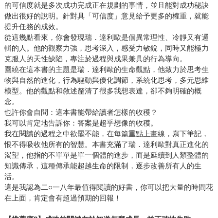
的可信度就是多次成功完成正在規劃的事情，並且能對成功秘訣
做出很好的說明。針對具「可信度」意見給予更多的權重，就能
提升任務的成效。
從這幾點看來，你會發現瑞．達利歐是個異常理性、冷靜又有邏
輯的人。他的觀察力強，思考深入，感受力敏銳，同時又能極力
克服人的天性缺陷，專注於過程與成果兼具的行為導向。
圍繞在這本書的主題是瑞．達利歐的生命觀點，他致力於思考生
物與自然的進化，行為驅動與優化調節，系統化思考，多元思維
模型。他的觀點和敘述釐清了很多我想表達，卻不夠明確的概
念。
也許你會自問：這本書能帶給讀者怎樣的收穫？
我可以肯定地告訴你：答案是超乎想像的收穫。
我在閱讀的過程之中欲罷不能，在每篇重點上畫線，寫下筆記，
恨不得吸收他所有的智慧。本書充滿了瑞．達利歐對真正進化的
渴望，他指的不單單是單一個體的進步，而是延續到人類整體的
知識傳承，這種傳承能超越生命的限制，逐步改善所有人的生
活。
這是我認為二○一八年最值得閱讀的好書，你可以把大量的時間花
在上面，肯定會有超過預期的回報！