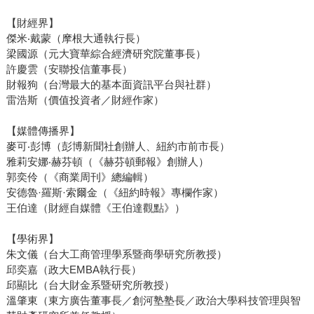
【財經界】
傑米‧戴蒙（摩根大通執行長）
梁國源（元大寶華綜合經濟研究院董事長）
許慶雲（安聯投信董事長）
財報狗（台灣最大的基本面資訊平台與社群）
雷浩斯（價值投資者／財經作家）
【媒體傳播界】
麥可‧彭博（彭博新聞社創辦人、紐約市前市長）
雅莉安娜‧赫芬頓（《赫芬頓郵報》創辦人）
郭奕伶（《商業周刊》總編輯）
安德魯·羅斯·索爾金（《紐約時報》專欄作家）
王伯達（財經自媒體《王伯達觀點》）
【學術界】
朱文儀（台大工商管理學系暨商學研究所教授）
邱奕嘉（政大EMBA執行長）
邱顯比（台大財金系暨研究所教授）
溫肇東（東方廣告董事長／創河塾塾長／政治大學科技管理與智