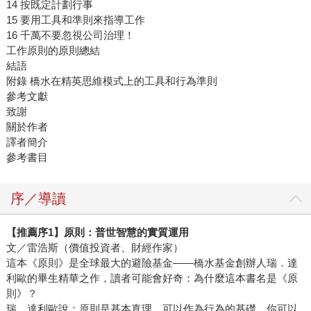
14 按既定計劃行事
15 要用工具和準則來指導工作
16 千萬不要忽視公司治理！
工作原則的原則總結
結語
附錄 橋水在精英思維模式上的工具和行為準則
參考文獻
致謝
關於作者
譯者簡介
參考書目
序／導讀
【推薦序
1
】原則：普世智慧的實質運用
文／雷浩斯（價值投資者、財經作家）
這本《原則》是全球最大的避險基金——橋水基金創辦人瑞．達
利歐的畢生精華之作，讀者可能會好奇：為什麼這本書名是《原
則》？
瑞．達利歐說：原則是基本真理，可以作為行為的基礎，你可以