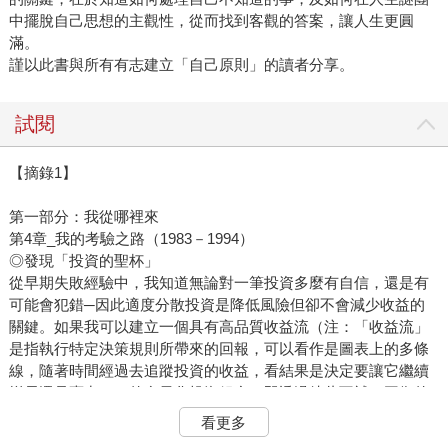
中擺脫自己思想的主觀性，從而找到客觀的答案，讓人生更圓
滿。
謹以此書與所有有志建立「自己原則」的讀者分享。
試閱
【摘錄1】
第一部分：我從哪裡來
第4章_我的考驗之路（1983－1994）
◎發現「投資的聖杯」
從早期失敗經驗中，我知道無論對一筆投資多麼有自信，還是有
可能會犯錯─因此適度分散投資是降低風險但卻不會減少收益的
關鍵。如果我可以建立一個具有高品質收益流（注：「收益流」
是指執行特定決策規則所帶來的回報，可以看作是圖表上的多條
線，隨著時間經過去追蹤投資的收益，看結果是決定要讓它繼續
增長還是賣出。）的多元化投資組合（即透過彼此互補、平衡的
方式），我就可以提供客戶在其他地方得不到、一個既穩定又可
看更多
靠的投資組合的收益。