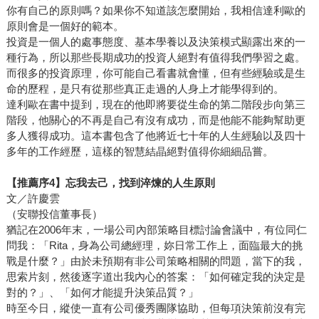
你有自己的原則嗎？如果你不知道該怎麼開始，我相信達利歐的
原則會是一個好的範本。
投資是一個人的處事態度、基本學養以及決策模式顯露出來的一
種行為，所以那些長期成功的投資人絕對有值得我們學習之處。
而很多的投資原理，你可能自己看書就會懂，但有些經驗或是生
命的歷程，是只有從那些真正走過的人身上才能學得到的。
達利歐在書中提到，現在的他即將要從生命的第二階段步向第三
階段，他關心的不再是自己有沒有成功，而是他能不能夠幫助更
多人獲得成功。這本書包含了他將近七十年的人生經驗以及四十
多年的工作經歷，這樣的智慧結晶絕對值得你細細品嘗。
【推薦序
4
】忘我去己，找到淬煉的人生原則
文／許慶雲
（安聯投信董事長）
猶記在2006年末，一場公司內部策略目標討論會議中，有位同仁
問我：「Rita，身為公司總經理，妳日常工作上，面臨最大的挑
戰是什麼？」由於未預期有非公司策略相關的問題，當下的我，
思索片刻，然後逐字道出我內心的答案：「如何確定我的決定是
對的？」、「如何才能提升決策品質？」
時至今日，縱使一直有公司優秀團隊協助，但每項決策前沒有完