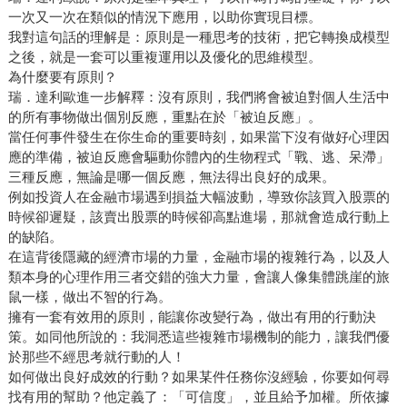
一次又一次在類似的情況下應用，以助你實現目標。
我對這句話的理解是：原則是一種思考的技術，把它轉換成模型
之後，就是一套可以重複運用以及優化的思維模型。
為什麼要有原則？
瑞．達利歐進一步解釋：沒有原則，我們將會被迫對個人生活中
的所有事物做出個別反應，重點在於「被迫反應」。
當任何事件發生在你生命的重要時刻，如果當下沒有做好心理因
應的準備，被迫反應會驅動你體內的生物程式「戰、逃、呆滯」
三種反應，無論是哪一個反應，無法得出良好的成果。
例如投資人在金融市場遇到損益大幅波動，導致你該買入股票的
時候卻遲疑，該賣出股票的時候卻高點進場，那就會造成行動上
的缺陷。
在這背後隱藏的經濟市場的力量，金融市場的複雜行為，以及人
類本身的心理作用三者交錯的強大力量，會讓人像集體跳崖的旅
鼠一樣，做出不智的行為。
擁有一套有效用的原則，能讓你改變行為，做出有用的行動決
策。如同他所說的：我洞悉這些複雜市場機制的能力，讓我們優
於那些不經思考就行動的人！
如何做出良好成效的行動？如果某件任務你沒經驗，你要如何尋
找有用的幫助？他定義了：「可信度」，並且給予加權。所依據