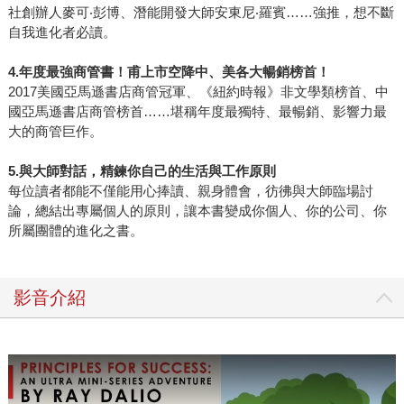
社創辦人麥可‧彭博、潛能開發大師安東尼‧羅賓……強推，想不斷
自我進化者必讀。
4.
年度最強商管書！甫上市空降中、美各大暢銷榜首！
2017美國亞馬遜書店商管冠軍、《紐約時報》非文學類榜首、中
國亞馬遜書店商管榜首……堪稱年度最獨特、最暢銷、影響力最
大的商管巨作。
5.
與大師對話，精鍊你自己的生活與工作原則
每位讀者都能不僅能用心捧讀、親身體會，彷彿與大師臨場討
論，總結出專屬個人的原則，讓本書變成你個人、你的公司、你
所屬團體的進化之書。
影音介紹