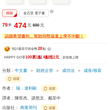
?
精裝
金石堂 電子書
474
79
折
元
600
元
認購希望書包，幫助弱勢孩童上學不中斷！
20
預計最高可得金幣
點
?
100累1點 4點抵1元
HAPPY GO享
折抵無上限
分類：
中文書
＞
財經企管
＞
成功法
＞
成長/致富
追蹤
作者：
瑞．達利歐
追蹤
譯者：
陳世杰、諶悠文、戴至中
出版社：
商業周刊
追蹤