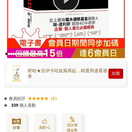
呀哈★吉伊卡哇旋風再起，精選周邊看過
加購
來
★
會員好評
★★★★★（3）
★
339
個人喜歡
寫評價
好書
喜歡+1
賺金幣