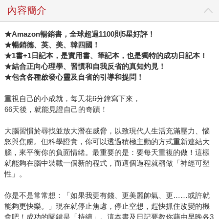
內容簡介
★
Amazon
暢銷書，全球超過
1100
則
5
星好評！
★
暢銷德、英、美、韓四國！
★
1
書
+1
日記本，是實用書、筆記本，也是獨特的成功日記本！
★
結合正向心理學、習慣和自我反省的真知灼見！
★
包含各種啟發心靈及自省的引導和提問！
重視自己的小成就，每天花6分鐘寫下來，
66天後，就能見證自己的奇蹟！
大腦習慣於尋找並放大潛在威脅，以致現代人生活充滿壓力、惱
怒與焦慮。但科學證實，你可以透過積極主動的方式重新連結大
腦，來平衡你的負面情緒。最重要的是：要每天重複的做！這樣
就能夠在腦中裝載一個新的程式，而這個過程就稱做「神經可塑
性」。
你是不是常常想：「如果我更有錢、更美麗帥氣、更……或許就
能夠更快樂。」現在就停止焦慮，停止空想，趕快抓住改變的機
會吧！成功的關鍵是「持續」。這本書及日記要教你藉由早晚各3