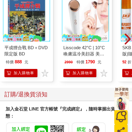
平成狸合戰 BD＋DVD
Lisscode 42°C | 10°C
SKB
限定版 BD
喚膚温冷美顔器 美膚
版)
儀
888
1790
特價
元
特價
元
92
折
2990
加入購物車
加入購物車
訂購/退換貨須知
加入金石堂 LINE 官方帳號『完成綁定』，隨時掌握出貨動
態：