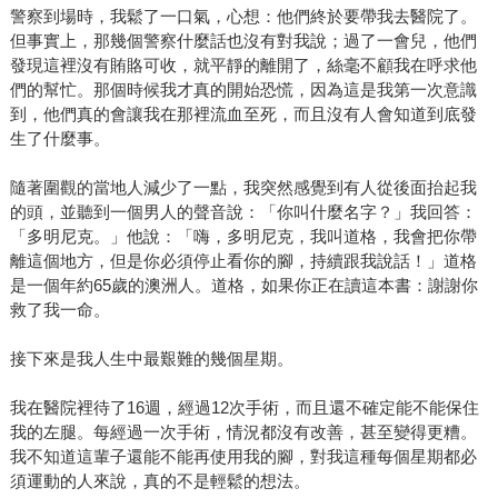
警察到場時，我鬆了一口氣，心想：他們終於要帶我去醫院了。
但事實上，那幾個警察什麼話也沒有對我說；過了一會兒，他們
發現這裡沒有賄賂可收，就平靜的離開了，絲毫不顧我在呼求他
們的幫忙。那個時候我才真的開始恐慌，因為這是我第一次意識
到，他們真的會讓我在那裡流血至死，而且沒有人會知道到底發
生了什麼事。
隨著圍觀的當地人減少了一點，我突然感覺到有人從後面抬起我
的頭，並聽到一個男人的聲音說：「你叫什麼名字？」我回答：
「多明尼克。」他說：「嗨，多明尼克，我叫道格，我會把你帶
離這個地方，但是你必須停止看你的腳，持續跟我說話！」道格
是一個年約65歲的澳洲人。道格，如果你正在讀這本書：謝謝你
救了我一命。
接下來是我人生中最艱難的幾個星期。
我在醫院裡待了16週，經過12次手術，而且還不確定能不能保住
我的左腿。每經過一次手術，情況都沒有改善，甚至變得更糟。
我不知道這輩子還能不能再使用我的腳，對我這種每個星期都必
須運動的人來說，真的不是輕鬆的想法。