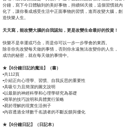
分鐘，寫下今日體驗到的美好事物，持續66天後，這個習慣就內
化了，讓你養成感受生活中正面事物的習慣，進而改變大腦，創
造快樂人生。
天天寫，能改變大腦的自我認知，更是改變生命最好的投資！
快樂不是幸運或巧合，而是你可以一步一步學會的東西。
除非你先改變每天做的事情，否則你永遠無法改變你的人生，
成功的秘密，就在每天做的事情中。
★
【
6
分鐘日記的魔法】（書）
•共112頁
•介紹正向心理學、習慣、自我反思的重要性
•具吸引力且簡潔的圖文說明
•以最新的神經科學和心理學研究為基礎
•簡單的技巧說明和具體實行策略
•易於理解的現實生活例子
•內容透過全球數千名讀者的不斷反饋與優化
★
【
6
分鐘日記】（日記本）