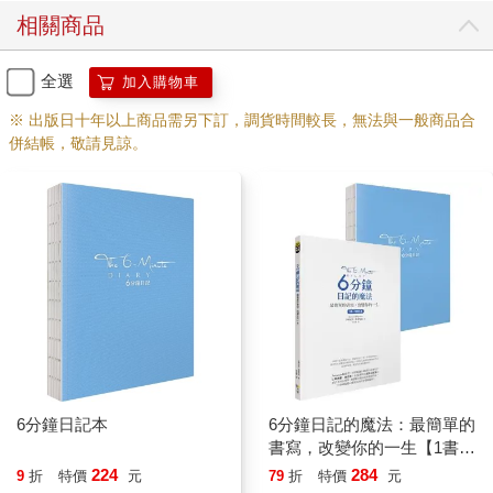
相關商品
全選
加入購物車
※ 出版日十年以上商品需另下訂，調貨時間較長，無法與一般商品合
併結帳，敬請見諒。
6分鐘日記本
6分鐘日記的魔法：最簡單的
書寫，改變你的一生【1書＋
1日記本】
224
284
9
折
特價
元
79
折
特價
元