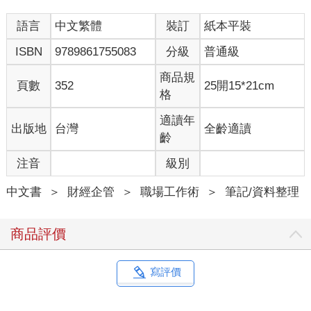
語言
中文繁體
裝訂
紙本平裝
ISBN
9789861755083
分級
普通級
商品規
頁數
352
25開15*21cm
格
適讀年
出版地
台灣
全齡適讀
齡
注音
級別
中文書
＞
財經企管
＞
職場工作術
＞
筆記/資料整理
商品評價
寫評價