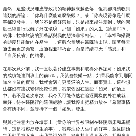
雖然，這些狀況理應導致我的精神越來越低落，但我卻持續收到
這類的評論：「你為什麼能這麼樂觀？」或「你表現得像是什麼
事都沒發生。」我並不是個好演員，只是越來越注意到，我的態
度已經自行脫離了外在環境—那個「如果」的人生（請見P.25，
納佛．拉維坎說的那些話與我的想法非常相似），「幸福和樂觀
的態度只能從內在產生」，這觀念當我在醫院時出現，隨著每天
過去而更加頻繁。這過程並非巧合，而是持續每天「感恩」和
「自我反省」的結果。
在那次意外前，我一直執著於建立事業和取得外界認可：如果我
的成績能達到班上的前5％，我就會快樂一點；如果我能拿到那間
知名企業的實習，我就會邁向更美滿的人生。而事實上，這些想
法都沒有讓我變得比較快樂，我依舊困在這些「如果」的輪迴
中。若不是這次事故，我今天可能依然在追逐同樣的外在成就；
幸好，待在醫院裡的這個經驗，讓我停止把精力放在「希望事情
會有所不同」並等待下一個「如果」發生。
與其把注意力放在壞事上（當你的世界被限制在醫院病床和馬桶
時，這是很容易發生的事），我專注於人生中的好事，並且開始
每天動手寫下來。令我驚訝的是，好事其實還真不少。我學會真