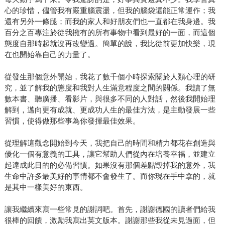
心的珍惜，儘管我有嚴重腦震盪，但我的腦袋還能正常運作；我
還有另外一條腿；而我的家人和好朋友們也一直都在我身邊。我
百分之百專注於從我擁有的所有事物中看到最好的一面，而這個
態度自那時起就沒再改變過。簡單的說，我比從前更加快樂，現
在也開始靠自己的力量了。
從發生那個意外開始，我花了數千個小時探索關於人類心理的研
究，並了解我的態度和我對人生滿意程度之間的關係。我讀了無
數本書、聽廣播、看影片，與很多不同的人對話，然後我開始理
解到，邁向更有成就、更成功人生的最佳方法，是主動發展一些
習慣，使得做那些事為你發揮最佳效果。
從理解這觀念開始到今天，我把自己的時間和精力都花在創造與
優化一個有意義的工具，讓它幫助人們從內在培養幸福，並建立
起達成此目的的必備習慣。如果沒有那個差點毀掉我的意外，我
生命中許多最美好的事情都不會發生了。而你現在手中拿的，就
是其中一樣美好的東西。
讓我繼續來寫一些常見的謝詞吧。首先，謝謝德國的讀者們給我
很棒的回饋，激勵我寫出英文版本。謝謝那些我從未見過面，但