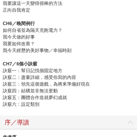
我要讓這一天變得很棒的方法
正向自我肯定
CH6
／晚間例行
如何自省並為隔天充飽電力？
我今天做的好事
我要如何改善？
我今天經歷的美好事物／幸福時刻
CH7
／
6
個小訣竅
訣竅一：幫日記找個固定地方
訣竅二：盡量詳細，感受你寫的內容
訣竅三：領先這個遊戲，為將來準備好現在
訣竅四：結構並非無法更動
訣竅五：團體合作造就夢幻成就
訣竅六：設定類別
序／導讀