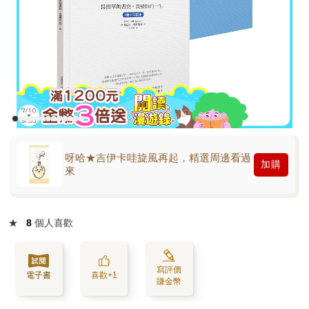
呀哈★吉伊卡哇旋風再起，精選周邊看過
加購
來
★
8
個人喜歡
寫評價
電子書
喜歡+1
賺金幣