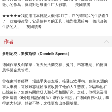
微小的作為，就能對思維產生巨大影響。──美國讀者
★★★★★我使用這本日記大概4個月了，它的確讓我的生活產生
了一些積極改變，它是個神奇的工具，強烈推薦給每一個想改善
生活的人。──英國讀者
作者
多明尼克．斯賓斯特（
Dominik Spenst
）
德國作家及創業家，過去於法蘭克福、曼谷、巴塞隆納、帕德博
恩學習企業管理。
曾在柬埔寨經歷一場幾乎失去左腿、接受12次手術、住院16週的
重大車禍，這段難忘經驗徹底改變了他的人生態度，並驅動他在
出院後花了無數時間鑽研人類心理相關研究。之後，他撰寫及研
發出這套《6分鐘日記的魔法》著作及日記，在德國自行出版，獲
得廣大好評、熱銷不墜，之後更售出多國版權。