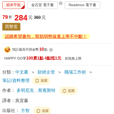
?
紙本平裝
金石堂 電子書
Readmoo 電子書
284
79
折
元
360
元
買整套
認購希望書包，幫助弱勢孩童上學不中斷！
10
預計最高可得金幣
點
?
100累1點 4點抵1元
HAPPY GO享
折抵無上限
分類：
中文書
＞
財經企管
＞
職場工作術
＞
筆記/資料整理
追蹤
作者：
多明尼克．斯賓斯特
追蹤
譯者：
吳宜蓁
出版社：
方智
追蹤