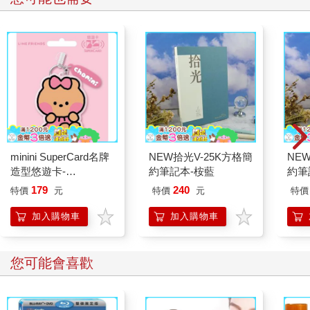
minini SuperCard名牌
NEW拾光V-25K方格簡
NE
造型悠遊卡-
約筆記本-桉藍
約筆
chonini【受託代銷】
179
240
特價
元
特價
元
特價
加入購物車
加入購物車
您可能會喜歡