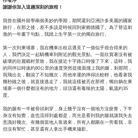
作者序
謝謝你加入這趟深刻的旅程！
我曾在國外留學兩個美妙的學期，期間還到亞洲許多美麗的國家
旅行，在那之後，差不多該是時候回到家鄉德國了。為了替這刺
激的一年畫下句點，我踏上生平第一次的獨自旅行。
第一次到柬埔寨，我在機車出租店遇見了一個似乎很合得來的
人，我們決定一起騎機車到附近的觀光景點。一面欣賞著沒有被
破壞的壯麗鄉村景致，我在接近十字路口時慢了下來，這時，我
的同伴以時速約80公里的速度突然從後面撞上我的腿，剎那間，
我飛出去，翻滾了不知幾次，而他幸運的摔得比較輕，他看著我
幾秒鐘之後，就直接逃走了，我就這樣被丟在那裡，獨自躺在柬
埔寨一個什麼都沒有的地方，頭頂還有毒辣的太陽，氣溫約35
度。
我的腿有一半被骨頭刺穿，身上幾乎沒有一個地方沒瘀青，下半
身沒有知覺，血也流得到處都是，而光是看到我的腿就讓我失去
意識好幾次。有幾個當地人靠過來，所有人都圍在一旁看我，非
但沒有幫忙，甚至還有人拿出手機來攝影。