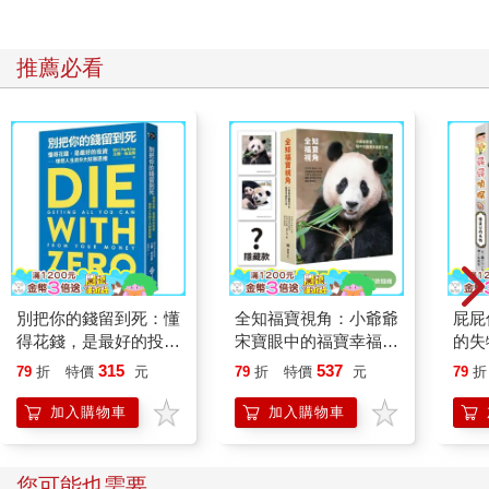
推薦必看
別把你的錢留到死：懂
全知福寶視角：小爺爺
屁屁
得花錢，是最好的投資
宋寶眼中的福寶幸福肥
的失
—理想人生的9大財務
日常（首刷限量贈：拍
315
537
79
折
特價
元
79
折
特價
元
79
折
思維
立得風格透卡一張）
加入購物車
加入購物車
您可能也需要