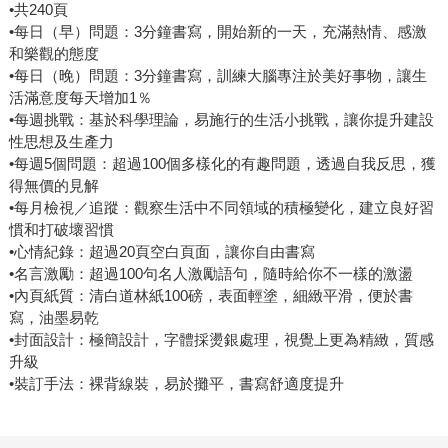
•共240頁
•每日（早）問題：3分鐘書寫，開始新的一天，充滿熱情、感激
和樂觀的態度
•每日（晚）問題：3分鐘書寫，訓練大腦專注於美好事物，讓生
活滿意度每天增加1％
•每週挑戰：基於科學理論，易施行的生活小挑戰，讓你提升建設
性思想及生產力
•每週5個問題：超過100個多樣化的有趣問題，透過自我反思，獲
得無價的見解
•每月檢視／追蹤：觀察生活中不同領域的積極變化，建立良好習
慣和打破壞習慣
•心情紀錄：超過20頁空白頁面，讓你自由書寫
•名言激勵：超過100句名人激勵語句，隨時給你不一樣的激盪
•內頁紙質：清白道林紙100磅，表面輕塗，細緻平滑，便於書
寫，油墨易乾
•封面設計：極簡設計，字體採燙銀處理，視覺上更為精緻，質感
升級
•裝訂手法：裸背線裝，易於攤平，書寫舒適度提升