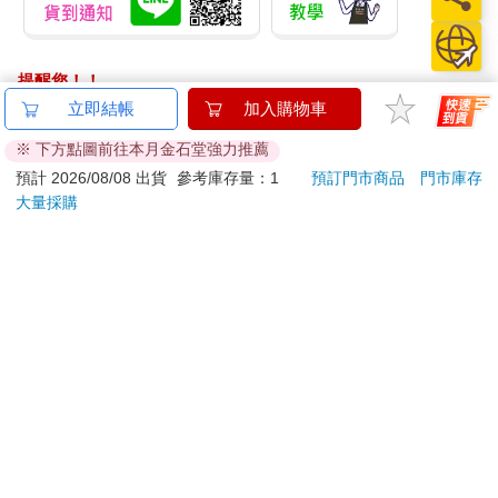
提醒您！！
金石堂及銀行均不會請您操作ATM! 如接獲電話要求您前往
立即結帳
加入購物車
ATM提款機，請不要聽從指示，以免受騙上當！
※ 下方點圖前往本月金石堂強力推薦
退換貨須知：
預計 2026/08/08 出貨
參考庫存量：1
預訂門市商品
門市庫存
大量採購
**提醒您，鑑賞期不等於試用期，退回商品須為全新狀態**
依據「消費者保護法」第19條及行政院消費者保護處公告之
「通訊交易解除權合理例外情事適用準則」，以下商品購買
後，除商品本身有瑕疵外，將不提供7天的猶豫期：
易於腐敗、保存期限較短或解約時即將逾期。（如：生
鮮食品）
依消費者要求所為之客製化給付。（客製化商品）
報紙、期刊或雜誌。（含MOOK、外文雜誌）
經消費者拆封之影音商品或電腦軟體。
非以有形媒介提供之數位內容或一經提供即為完成之線
上服務，經消費者事先同意始提供。（如：電子書、電
子雜誌、下載版軟體、虛擬商品…等）